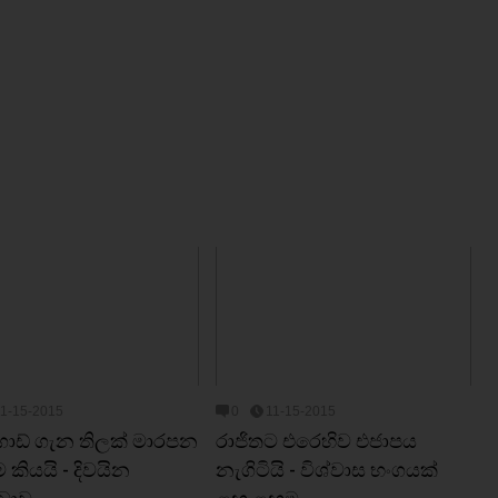
11-15-2015
0
11-15-2015
ාඩ් ගැන තිලක්‌ මාරපන
රාජිතට එරෙහිව එජාපය
කියයි - දිවයින
නැගිටියි - විශ්වාස භංගයක්
චාව
ළඟ ළඟම