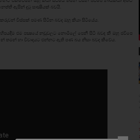
හනට එක්වෙමින් ඔහු කියා සිටියේ තමන් විසින් ජවිපෙ නායකයා අතට
්ති ඇසින් දුටු සාක්‍ෂියක් බවයි.
 කරුවන් විස්සක් පමණ සිටින බවද ඔහු කියා සිටියේය.
ිපයදීම එම පක්‍ෂයේ නඩුවලට නොමිලේ පෙනී සිටි බවද කී ඔහු ජවිපෙ
්නේ තමන් හා විවාදයට එන්නට ඇති පණ බය නිසා බවද කීවේය.