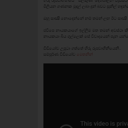
හිරු රූපවාහිනියේ ‘ සලකුණ’ දේශපාලන වැඩසට
මිලියන ගණනක මුදල් ලබා දුන් බවට සුනිල් හඳුන්නෙත
ඔහු සාක්‍ෂි නොදෙන්නේ නම් තමන් ලඟ ඊට සාක්‍ෂි
ජවිපෙ නායකයාගේ ඉල්ලීම මත තමන් අවස්ථා කිහ
නායකයා බිය ගුල්ලෙක් සේ විවාදයෙන් පැන යන
වීඩියෝව උපුටා ගත්තේ හිරු රූපවාහිනියෙනි..
සම්පුර්ණ වීඩියෝව
මෙතනින්