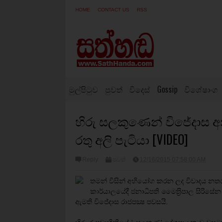
HOME
CONTACT US
RSS
මුල්පිටුව
පුවත්
විදෙස්
Gossip
විශේෂාංග
හිරු සලකුණෙන් විජේදාස අ
රතු අලි පැටියා [VIDEO]
Reply
පුවත්
12/16/2015 07:58:00 AM
තමන් විසින් අභියෝග කරන ලද විවාදය නත
කාර්යාලයේදී ජනාධිපති මෛත‍්‍රිපාල සිරිසේන 
ඇමති විජේදාස රාජපක්‍ෂ පවසයි.