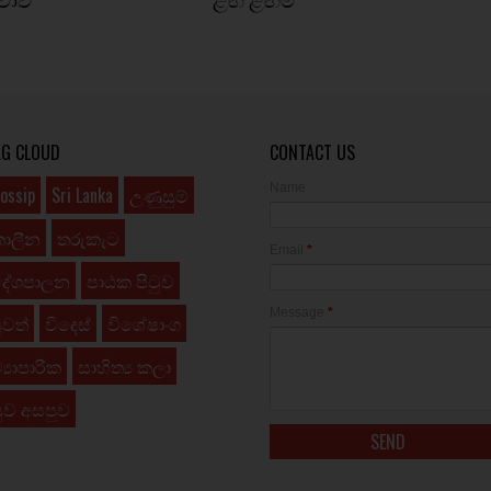
AG CLOUD
CONTACT US
Name
ossip
Sri Lanka
උණුසුම්
කාලීන
තරුකැට
Email
*
දේශපාලන
පාඨක පිටුව
Message
*
ුවත්
විදෙස්
විශේෂාංග
්‍යාපාරික
සාහිත්‍ය කලා
ුව අසපුව