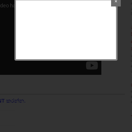
✕
NT කරන්න.