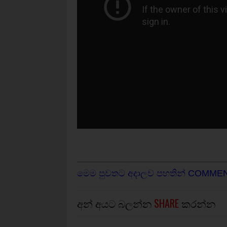
මෙම පුවතට අදාලව පහතින් COMME
අන් අයට බලන්න
SHARE
කරන්න