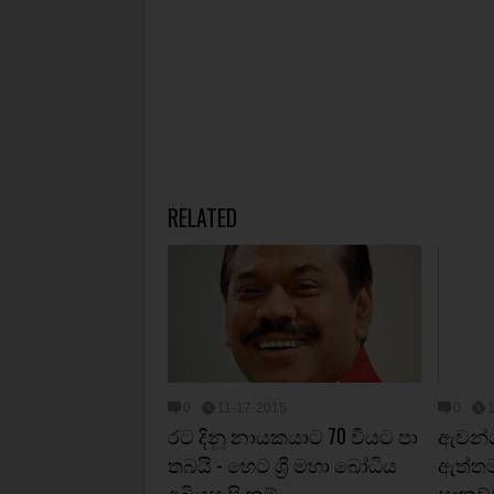
RELATED
0
11-17-2015
0
රට දිනූ නායකයාට 70 වියට පා
ඇවන්ග
තබයි - හෙට ශ්‍රී මහා බෝධිය
ඇත්තම 
අබියස පිංකම්
සාකච්