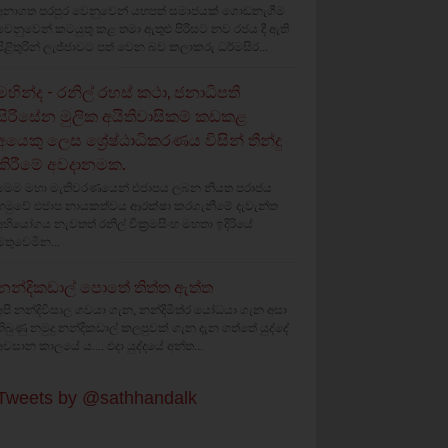
අනාගත පරපුර වෙනුවෙන් යහපත් සමාජයක් ගොඩනැගීම
වෙනුවෙන් කටයුතු කළ තමා ඇතුළු පිරිසට නව රජය දී ඇති
පිළිතුරින් ලැජ්ජාවට පත් වෙන බව කලාකරු ධර්මසිර...
මහින්ද - රනිල් රහස් කථා, ජනාධිපති
සිරිසේන මුලික අයිතිවාසිකම් කඩකළ
අයෙකු ලෙස ශ්‍රේෂ්ඨාධිකරණය විසින් තීන්දු
කිරීමේ අවදානමක.
මෙම මහා මැතිවරණයෙන් එජාපය ලබන නියත පරාජය
හමුවේ එජාප නායකත්වය ආරක්ෂා කරගැනීමේ දැවැන්ත
අභියෝගය නැවතත් රනිල් වික්‍රමසිංහ මහතා ඉදිරියේ
මතුවෙමින...
නන්දිකඩාල් පොතේ තිත්ත ඇත්ත
අපි නන්දිවිසාල ගවයා ගැන, නන්දිමිත්ර යෝධයා ගැන අසා
තිබුණු නමුදු නන්දිකඩාල් කලපුවක් ගැන දැන ගත්තේ යුද්දේ
අවසාන කාලයේ ය.... එදා යුද්දයේ අන්ත...
Tweets by @sathhandalk