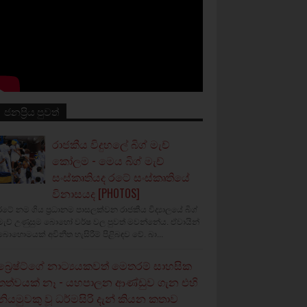
ජනප්‍රිය පුවත්
රාජකීය විදුහලේ බිග් මැච්
කෝලම - මෙය බිග් මැච්
සංස්කෘතියද රටේ සංස්කෘතියේ
විනාසයද [PHOTOS]
රටේ නම ගිය ප්‍රධානම පාසලක්වන රාජකීය විද්‍යාලයේ බිග්
මැච් උණුසුම බොහෝ වර්ෂ වල පුවත් මවන්නේය. ඒවායින්
බොහොමයක් අවිනීත හැසිරීම් පිළිබඳව වේ. බා...
බ්‍රෙෂ්ට්ගේ නාට්‍යයකවත් මෙතරම් සාහසික
තත්වයක් නෑ - යහපාලන ආණ්ඩුව ගැන එහි
නියමුවකු වූ ධර්මසිරි දැන් කියන කතාව