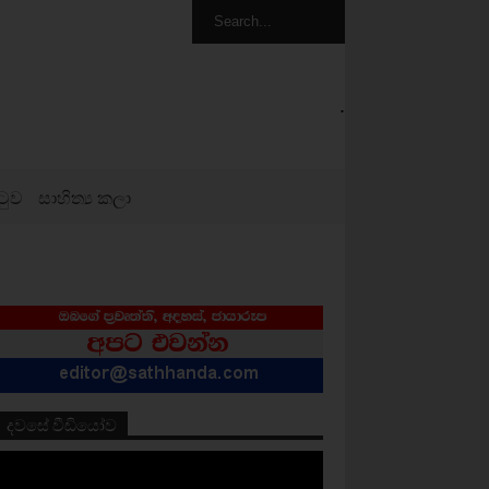
.
ටුව
සාහිත්‍ය කලා
දවසේ වීඩියෝව