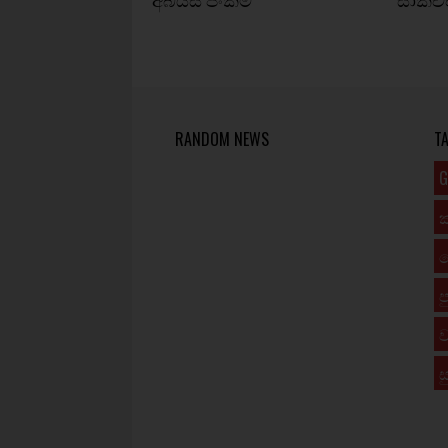
RANDOM NEWS
T
G
ප
ව
ස