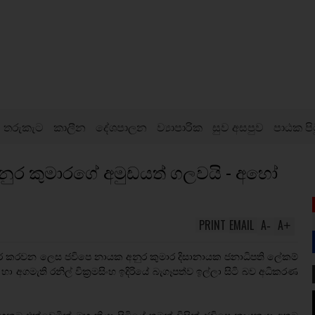
තරුකැට
කාලීන
දේශපාලන
ව්‍යාපාරික
සුව අසපුව
පාඨක පි
නුර කුමාරගේ අමුඩයත් ගලවයි - අහෝ
PRINT
EMAIL
A
A
-
+
ර කරවන ලෙස ජවිපෙ නායක අනුර කුමාර දිසානායක ජනාධිපති ලේකම්
හා අගමැති රනිල් වික‍්‍රමසිංහ ඉදිරියේ බැගෑපත්ව ඉල්ලා සිටි බව අධිකරණ