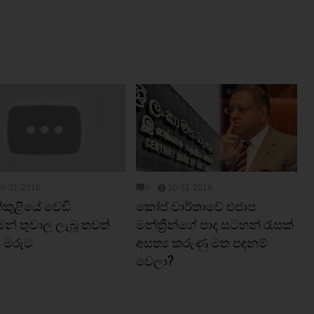
10-31-2016
0
10-31-2016
්කුළියේ වෙඩි
කෝප් වාර්තාවේ එජාප
ෙන් තුවාල ලැබූ තවත්
මන්ත්‍රීන්ගේ පාද සටහන් රැසක්‌
 මරුට
අසත්‍ය කරුණු මත පදනම්
වෙලා?