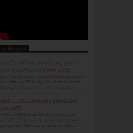
ජනප්‍රිය පුවත්
අතහැරීම භාවිතයෙන් ඔප්පු කළ නූතන
සංඝමිත් තෙරණියන්ගේ කතා වස්‌තුව
අතුරුගිරියේ ධම්ම සුජාතා මෙහෙණින් වහන්සේගේ කතාව
ඔබට මතක ඇතැයි සිතමු. රූබර තරුණියක්‌, මුඩුකරගත්
හිසෙන් යුක්‌තව කසාවතක්‌ දරා ගත් කතා පුවත අන...
කොටි බෝම්බ තොගයක් මන්නාරමෙන්
ගොඩගනියි
මන්නාරමේ සිත්තිවිනයාගපුරම් ප්‍රදේශයේ කැලෑවක
එල්.ටී.ටී.ඊ ය විසින් වළලා තිබූ බෝම්බ ඇතුළු පුපුරණ ද්‍රව්‍ය
තොගයක් ඊයේ (18දා) සවස ගොඩගත් බව මන්න...