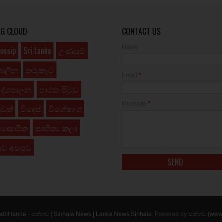
AG CLOUD
CONTACT US
Name
ossip
Sri Lanka
උණුසුම්
කාලීන
තරුකැට
Email
*
දේශපාලන
පාඨක පිටුව
Message
*
ුවත්
විදෙස්
විශේෂාංග
්‍යාපාරික
සාහිත්‍ය කලා
ුව අසපුව
athHanda - සත්හඬ | Sinhala News | Lanka News Sinhala
. Powered by
සත්හඬ (www