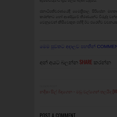
ඇමතිවරුන්ට දැඩි ලෙස බැණ වැදීමයි.
ජනාධිපතිවරණයේදී මෛත‍්‍රිපාල සිරිසේන මහතා 
කරන්නට හෝ ආණ්ඩුවේ තීරණයන්ට විරුද්ද වන්නට අය
වෙනුවෙන් කිසිවෙකුත එහිදී ඊට එරෙහිව වචනයක
මෙම පුවතට අදාලව පහතින් COMME
අන් අයට බලන්න
SHARE
කරන්න
OLDER POST
නදීෂා සිල් බිඳගෙන - මඩු වල්ගෙන් තලයිද [V
POST A COMMENT