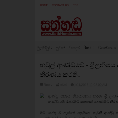
HOME
CONTACT US
RSS
මුල්පිටුව
පුවත්
විදෙස්
Gossip
විශේෂාංග
හවුල් ආණ්ඩුවේ - ශ‍්‍රිලනි
තීරණය කරති..
Reply
පුවත්
1/11/2016 11:02:00 AM
ආණ්ඩු පක්‍ෂය නියෝජනය කරන ශ‍්‍රී ලංකා න
කණ්ඩායම් රැස්වීමට සහභාගී නොවීමට තීර
මීට හේතු වී ඇත්තේ පසුගියදා පැවති ආන්ඩු පක්‍