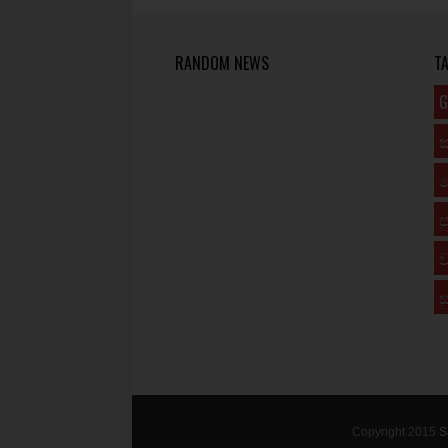
RANDOM NEWS
T
G
ප
ව
ස
Copyright 2015
S