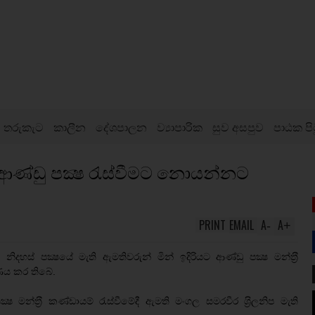
තරුකැට
කාලීන
දේශපාලන
ව්‍යාපාරික
සුව අසපුව
පාඨක පි
පය ආණ්ඩු පක්‍ෂ රැස්වීමට නොයන්නට
PRINT
EMAIL
A
A
-
+
ිදහස් පක්‍ෂයේ මැති ඇමතිවරුන් මින් ඉදිරියට ආණ්ඩු පක්‍ෂ මන්ත‍්‍රී
ණය කර තිබේ.
ෂ මන්ත‍්‍රී කණ්ඩායම් රැස්වීමේදී ඇමති මංගල සමරවීර ශ‍්‍රිලනිප මැති