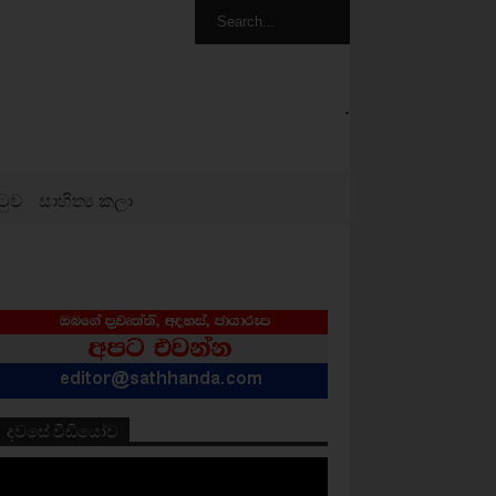
.
ටුව
සාහිත්‍ය කලා
දවසේ වීඩියෝව