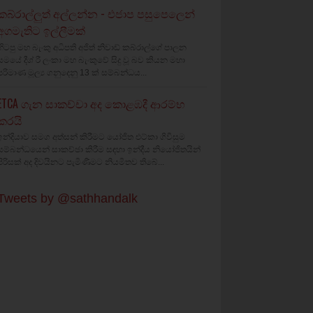
කබ්රාල්ලුත් අල්ලන්න - එජාප පසුපෙලෙන්
අගමැතිට ඉල්ලීමක්
හිටපු මහ බැංකු අධිපති අජිත් නිවාඩ් කබ්රාල්ගේ පාලන
සමයේ දීශ්‍ රී ලංකා මහ බැංකුවේ සිදු වූ බව කියන මහා
පරිමාණ මූල්‍ය ගනුදෙනු 13 ක් සම්බන්ධය...
ETCA ගැන සාකච්චා අද කොළඹදී ආරම්භ
කරයි
ඉන්දියාව සමග අත්සන් කිරීමට යෝජිත එට්කා ගිවිසුම
සම්බන්ධයෙන් සාකච්ඡා කිරීම සඳහා ඉන්දීය නියෝජිතයින්
පිරිසක් අද දිවයිනට පැමිණීමට නියමිතව තිබේ...
Tweets by @sathhandalk