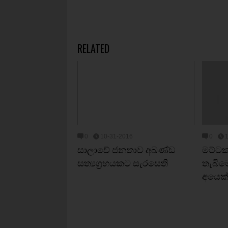
RELATED
0
10-31-2016
0
සාලාවේ ජනතාව අඛණ්ඩ
මට්ටක
සත්‍යග්‍රහයකට සැරසෙති
තැබීම
අයෙක්