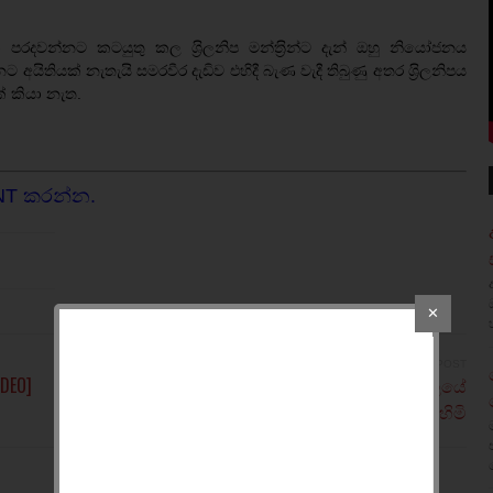
පරදවන්නට කටයුතු කල ශ‍්‍රිලනිප මන්ත‍්‍රින්ට දැන් ඔහු නියෝජනය
ිතියක් නැතැයි සමරවීර දැඩිව එහිදී බැණ වැදී තිබුණු අතර ශ‍්‍රිලනිපය
් කියා නැත.
NT කරන්න.
✕
NEWER POST
IDEO]
රටේ නීතිය දෙවිදිහකට රාවණා බලයේ
ඉත්තෑකන්ෙද් සද්ධාතිස්‌ස හිමි