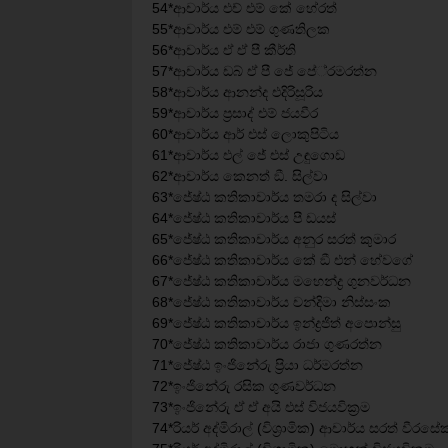
54*ආචාර්ය එච් එම් කේ හේරත්
55*ආචාර්ය එම් එම් ගුණතිලක
56*ආචාර්ය ඒ ඒ පී කීර්ති
57*ආචාර්ය ඩබ් ඒ පී ජේ පේ‍්‍රමරත්න
58*ආචාර්ය ආනන්ද එදිරිසූරිය
59*ආචාර්ය ප‍්‍රසාද් එම් ජයවීර
60*ආචාර්ය ආර් එස් ලොකුපිටිය
61*ආචාර්ය එල් ජේ එස් උඳුගොඩ
62*ආචාර්ය කෙනත් ඞී. සිල්වා
63*ජේෂ්ඨ කතිකාචාර්ය තමරා ද සිල්වා
64*ජේෂ්ඨ කතිකාචාර්ය පී ඩයස්
65*ජේෂ්ඨ කතිකාචාර්ය අනුර සරත් කුමාර
66*ජේෂ්ඨ කතිකාචාර්ය කේ ඞී එන් හේවගේ
67*ජේෂ්ඨ කතිකාචාර්ය මහෙන්ද්‍ර ගුනවර්ධන
68*ජේෂ්ඨ කතිකාචාර්ය චන්දිමා නිස්සංක
69*ජේෂ්ඨ කතිකාචාර්ය ඉන්ද්‍රජිත් අපොන්සු
70*ජේෂ්ඨ කතිකාචාර්ය රාජා ගුණරත්න
71*ජේෂ්ඨ ඉංජිනේරු ප්‍රියා ධර්මරත්න
72*ඉංජිනේරු රසික ගුණවර්ධන
73*ඉංජිනේරු ඒ ඒ අයි එස් විජයවික්‍රම
74*රියර් අද්මිරාල් (විශ්‍රාමික) ආචාර්ය සරත් වීරස