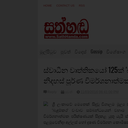
HOME
CONTACT US
RSS
මුල්පිටුව
පුවත්
විදෙස්
Gossip
විශේෂාංග
ස්වාධීන වෘත්තිකයෝ 125ක් '
නිදහස් පූර්ණ විමර්ශනාත්ම
Reply
පුවත්
11/03/2016 06:41:00 PM
ශ්‍රී ලංකාවේ මෙතෙක් සිදුවූ විශාලම ම
'බැඳුම්කර' වංචාව සම්බන්ධයෙන් වහා
විමර්ශනාත්මක පරීක්ෂණයක් සිදුකළ යුතු යැයි 
පළමුවෙනිදා අල්ලස් හෝ දූෂණ විමර්ශන කොමිෂන් 