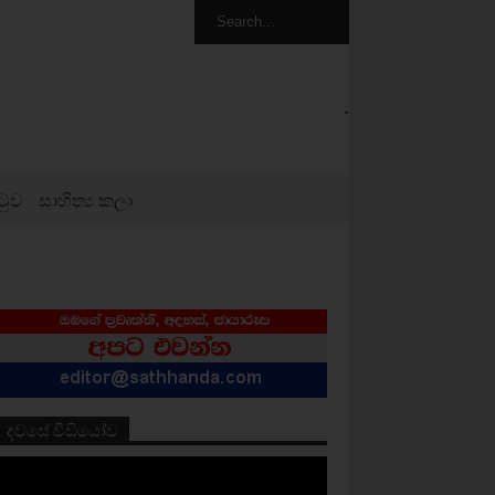
.
ටුව
සාහිත්‍ය කලා
දවසේ වීඩියෝව