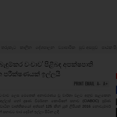
තරුකැට
කාලීන
දේශපාලන
ව්‍යාපාරික
සුව අසපුව
පාඨක පි
බැඳුම්කර වංචාව' පිළිබඳ අපක්ෂපාති
ක පරීක්ෂණයක් ඉල්ලයි
PRINT
EMAIL
A
A
-
+
ූල්‍ය වංචාව ලෙස මෙතෙක් අනාවරණය වූ වාර්තා වලට අනුව සැලකෙන
ම අල්ලස් හෝ දූෂණ විමර්ශන කොමිෂන් සභාව (CIABOC) පූර්ණ
ස්වාධීන වෘත්තිකයෝ අත්සන් 125 කින් යුත් ලිපියක් 2016 නොවැම්බර්
සභාවට බාර දෙමින් ඉල්ලා සිටින ලදී.