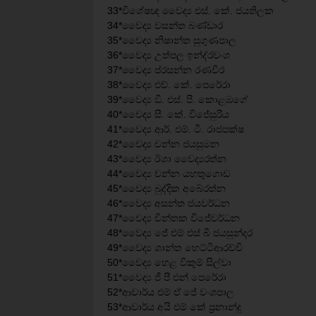
33*විශේෂඥ වෛද්‍ය එස්. කේ. ජයතිලක
34*වෛද්‍ය වසන්ත බණ්ඩාර
35*වෛද්‍ය නිෂාන්ත සුගුණපාල
36*වෛද්‍ය උත්පල ඉන්ද්රවංශ
37*වෛද්‍ය ප්රසන්න රණවීර
38*වෛද්‍ය එච්. කේ. පෙරේරා
39*වෛද්‍ය ඞී. එස්. පී. කොළඹගේ
40*වෛද්‍ය සී. කේ. විජේසුරිය
41*වෛද්‍ය ආර්. එම්. ටී. රාජපක්ෂ
42*වෛද්‍ය චන්න ජයසුමන
43*වෛද්‍ය ඊශා වෛද්‍යරත්න
44*වෛද්‍ය චන්න යහතුගොඩ
45*වෛද්‍ය බුද්දික අබේරත්න
46*වෛද්‍ය අසන්ත ජයවර්ධන
47*වෛද්‍ය චින්තක විජේවර්ධන
48*වෛද්‍ය ජේ එම් එස් බී ජයසුන්දර
49*වෛද්‍ය ශාන්ත හෙට්ටිආරච්චි
50*වෛද්‍ය හෙළ විකුම් සිල්වා
51*වෛද්‍ය ජී පී එන් පෙරේරා
52*ආචාර්ය එම් ඒ ජේ වංශපාල
53*ආචාර්ය අයි එම් කේ ප‍්‍රනාන්දු