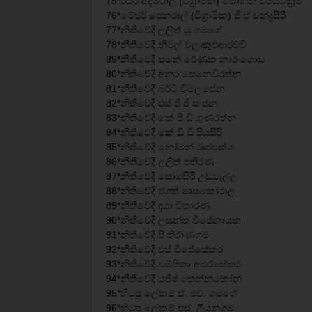
75*රියර් අද්මිරාල් (විශ්‍රාමික) මොහන් විජයවික්‍රම
76*මේජර් ජෙනරාල් (විශ්‍රාමික) ජී ඒ චන්ද්‍රසිරි
77*නීතිවේදී ලලිත් යූ ගමගේ
78*නීතිවේදී නිමල් වලාකුළුආරච්චි
89*නීතිවේදී සමන් රේණුක නාරංගොඩ
80*නීතිවේදී අනුර සෙනෙවිරත්න
81*නීතිවේදී බර්ටි විමලසේන
82*නීතිවේදී එස් ජී ජී සංජන
83*නීතිවේදී කේ පී ඩි ගුණරත්න
84*නීතිවේදී කේ ඩි ඩි පියසිරි
85*නීතිවේදී නෝමන් රාජපක්ශ
86*නීතිවේදී ලලිත් පතිරණ
87*නීතිවේදී සෝමසිරි උඩුවැල්ල
88*නීතිවේදී ජගත් මාසකෝරාල
89*නීතිවේදී දයා විතාරණ
90*නීතිවේදී ලසන්ත විජේනායක
91*නීතිවේදී පී තිරාණගම
92*නීතිවේදී එස් විජේසේකර
93*නීතිවේදී චම්පිකා අමරසේකර
94*නීතිවේදී යජීෂ් තෙන්නකෝන්
95*හිටපු ලේකම් ඒ. එච්. ගමගේ
96*හිටපු ලේකම් එස්. ලියනගම