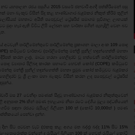
ෙස නව යහපාලන රජය පසුගිය 2015 වසරේ ජනවාරි අගදී පත්කිරීමෙන් පසු
මහා බැංකුව විසින් සිදු කළ භාණ්ඩාගාර බැඳුම්කර නිකුත් කිරීම් තුලින්
ලෝසියස් මහතාට අයිති පපෙචුවල් ට්‍රේෂරිස් සමාගම සුවිශාල ලාභයක්
 මුදා හැර ඇති විවිධ ලිපි ලේඛන සහ වාර්තා මගින් පැහැදිලි වෙන බව
ඇත.
රජයේ අටවැනි පාර්ලිමේන්තුවේ පාර්ලිමේන්තු ප්‍රකාශන මාලා අංක 109 පොදු
) කමිටුවේ වාර්තාව (පාර්ලිමේන්තු මන්ත්‍රී සුනිල් හඳුන්හෙත්ති මහතා
ිරිපත් කරන ලද), මාධ්‍ය හරහා හෙලිදරව් වූ හත්වෙනි පාර්ලිමේන්තුව
රමුඛ පොදු ව්‍යාපාර පිලිබඳ කාරක සභාවේ හෙවත් කෝප් (COPE) කමිටුවේ
්තු මන්ත්‍රී සුනිල් හඳුන්හෙත්ති මහතා ප්‍රමුඛ කෝප් කමිටුවට බැඳුම්කර
ලිදරව් වූ ශ්‍රී ලංකා මහා බැංකුව විසින් කරන ලද පපෙචුවල් ට්‍රේෂරිස්
දසුන්ය.
රි මස 27 වෙනිදා පමණක් සිදුවූ භාණ්ඩාගාර බැඳුම්කර නිකුත්තුවෙන්
ී අනුපාත 2% කින් පමණ ඉහළයාම නිසා රටේ දේශීය මූල්‍ය පද්ධතියෙන්
වීම සඳහා රජයට රුපියල් බිලියන 100 ක් (කෝටි 10,000ක් ) පමණ
වෘත්තිකයෝ පෙන්වා දුන්හ.
දින සිට පටවන වැට් (එකතු කළ අගය මත බද්ද) බද්ද 11% සිට 15%
බලාපොරොත්තු වන්නේ ද රුපියල් බිලියන 100 ක් හෙවත් රුපියල් කෝටි