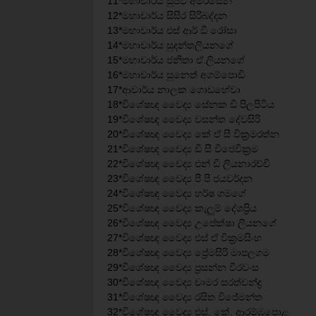
11*මහාචාර්ය සුජීව අමරසේන
12*මහාචාර්ය සිසිර සිරිබද්දන
13*මහාචාර්ය එස් ආර් ඞී රෝසා
14*මහාචාර්ය සුදන්තලියනගේ
15*මහාචාර්ය ජනිතා ඒ.ලියනගේ
16*මහාචාර්ය සුනෙත් අගම්පොඩි
17*ආචාර්ය නාලක ගොඩහේවා
18*විශේෂඥ වෛද්‍ය සේනක ඩි පිලපිටිය
19*විශේෂඥ වෛද්‍ය වසන්ත දේවසිරි
20*විශේෂඥ වෛද්‍ය කේ ඒ සී වික්‍රමරත්න
21*විශේෂඥ වෛද්‍ය ඩි සී විජෙවික‍්‍රම
22*විශේෂඥ වෛද්‍ය එන් ඩි ලියනාරච්චි
23*විශේෂඥ වෛද්‍ය පී පී ජයවර්දන
24*විශේෂඥ වෛද්‍ය හර්ෂ ගමගේ
25*විශේෂඥ වෛද්‍ය කැලූම් දේශප්‍රිය
26*විශේෂඥ වෛද්‍ය උපේක්ෂා ලියනගේ
27*විශේෂඥ වෛද්‍ය එස් ඒ වික්‍රමසිංහ
28*විශේෂඥ වෛද්‍ය ප්‍රේමසිරි මාපලගම
29*විශේෂඥ වෛද්‍ය ප්‍රසන්න වීරවංස
30*විශේෂඥ වෛද්‍ය චාමර සරත්චන්ද්‍ර
31*විශේෂඥ වෛද්‍ය රසිත විජේමන්ත
32*විශේෂඥ වෛද්‍ය එස්. කේ. ආරම්ඹපොළ