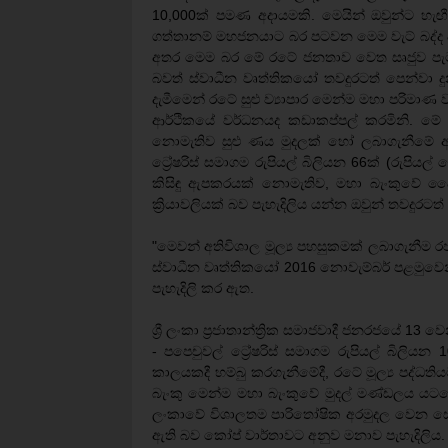
10,000ක් පමණ අදායමකි. මෙයින් ඔවුන්ට හැඟ
ගත්තානම් මහජනයාට බර පටවන මෙම වැට් බද්ද 
අතර මෙම බර මේ රටේ ජනතාව වෙත සෘජුව පැටවී
බවත් ස්වාධීන වෘත්තිකයෝ තවදුරටත් පෙන්වා දු
දැමීමෙන් රටේ සුළු ව්‍යාපාර මෙන්ම මහා පරිම
ආර්ථිකයේ වර්ධනයද කඩාකප්පල් කරමිනි. මේ හ
නොමැතිව සුළු ණය මුදලක් හෝ ලබාගැනීමේ අස
ට්‍රේෂරිස් සමාගම රුපියල් බිලියන 66ක් (රුපියල
කිසිඳු ඇපකරයක් නොමැතිව, මහා බැංකුවේ දෛන
ක්‍රියාවලියක් බව පැහැදිලිය යන්න ඔවුන් තවදුරටත් 
"මෙවන් අතිවිශාල මූල්‍ය පහසුකමක් ලබාගැනීම
ස්වාධීන වෘත්තිකයෝ 2016 නොවැම්බර් පළමුවෙනි
පැහැදිලි කර ඇත.
ශ්‍රී ලංකා ප්‍රජාතාන්ත්‍රික සමාජවාදී ජනරජයේ 1
- පපෙචුවල් ට්‍රේෂරිස් සමාගම රුපියල් බිලියන
කාලයකදී හම්බු කරගැනීමේදී, රටේ මූල්‍ය පද්ධතියට
බැංකු මෙන්ම මහා බැංකුවේ මුදල් මණ්ඩලය යට
ලංකාවේ විශාලතම පාරිතෝෂික අරමුදල වෙන සේව
ඇති බව කෝප් වාර්තාවට අනුව මනාව පැහැදිලිය.