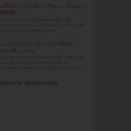
රෝසිගේ දෙටු දියණිය පතිකුලයට පිවිසුණු දා
(PHOTOS
පසුගිය දිනෙක හිටපු පාර්ලිමේන්තු මන්ත්‍රීණි රෝසි
සේනානායක මහත්මියගේ දෙටු දියණිය විවාහ ගිවිස ගත්තා.
මංගල දිනයේ ඡායරූප කිහිපයක් පහතින් ...
වායු සමීකරණ යන්ත්‍ර වලටත් නීතියක් -
අංශක 26ට වඩා බෑ
වායු සමීකරණ යන්ත්‍ර සේල්සියස් අංශක 26ට පවත්වාගෙන
යාමට චක්‍ර ලේඛයක් ගෙනඑන බව විදුලිබල හා
පුනර්ජනනීය බලශක්ති අමාත්‍ය රංජිත් සියඹලාපිටිය පැවස...
Tweets by @sathhandalk