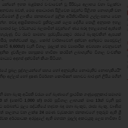
ී යන්නේ ඉහත බැඳුම්කර වංචාවෙන් වූ පිරිවැය අලාභය වහා වළක්වා
අනවශ්‍ය බවත්, මෙම අසාධාරණ පිළිවෙත ඔවුන්ට පිළිගත නොහැකි වන
මෙන් ශ්‍රී ලාංකීය ජනතාවගේ මූලික අයිතිවාසිකම් උල්ලංඝනය වෙන
න්හ. තවද අක්‍රමිකතාවේ ප්‍රතිඵලයක් ලෙස දේශීය පොළී අනුපාත ඉහළ
ාණ ව්‍යාපාර වල වර්ධනයට බලපාමින් ඔවුන්ගේ ණය බරද ඉහළගොස් ඇත්තේ
ැරුණු විට රටේ සාමන්‍ය පුරවැසියෙකුට රජයේ බැංකුවකින් ඇපයක්
ීරු තත්ත්වයක් තුළ, කෝප් වාර්තාවෙන් දක්වන අන්දමට පපෙචුවල්
් කෝටි 6,600ක්) වැනි විශාල මුදලක් තම ව්‍යාපාරික අවශ්‍යතා වෙනුවෙන්
ික ද්‍රවශීලතා පහසුකම භාවිතා කරමින් ලබාගැනීම විශාල වංචනික
මාධ්‍යට අදහස් දක්වමින් කියා සිටියහ.
 රජයේ ප්‍රබල පුද්ගලයන්ගේ සහය හෝ අනුමැතිය නොමැතිව නොහැකියයි"
දා අල්ලස් හෝ දූෂණ විමර්ශන කොමිෂන් සභාවට බාර දුන් ලිපිය මගින්
3 වෙනි මහා බැංකු අධිපති වරයා ගේ බෑණාගේ ප්‍රාථමික ගණුදෙනුකාර සමාගම
 10 ක් (කෝටි 1,000 ක්) තරම් සුවිශාල ලාභයක් මාස 13ක් වැනි සුළු
 සම්බන්ධ මූල්‍ය පද්ධතියේ හදවත බඳු මහා බැංකුව, රාජ්‍ය බැංකු, වාණිජ
තේ පාලනය වන ලක්ෂ 24 පමණ වැඩකරන ජනතාවගේ ඉතුරුම් ඇති ශ්‍රී
ක අර්ථසාධක අරමුදලේ ඇති මහජන මුදල්ද අකටයුතු ලෙස භාවිතා වී