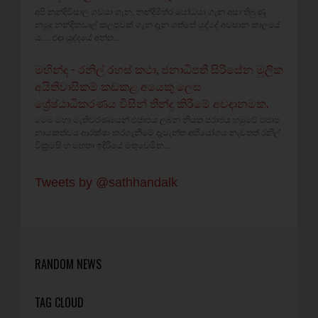
අපි නන්දිවිසාල ගවයා ගැන, නන්දිමිත්ර යෝධයා ගැන අසා තිබුණු
නමුදු නන්දිකඩාල් කලපුවක් ගැන දැන ගත්තේ යුද්දේ අවසාන කාලයේ
ය.... එදා යුද්දයේ අන්ත...
මහින්ද - රනිල් රහස් කථා, ජනාධිපති සිරිසේන මුලික
අයිතිවාසිකම් කඩකළ අයෙකු ලෙස
ශ්‍රේෂ්ඨාධිකරණය විසින් තීන්දු කිරීමේ අවදානමක.
මෙම මහා මැතිවරණයෙන් එජාපය ලබන නියත පරාජය හමුවේ එජාප
නායකත්වය ආරක්ෂා කරගැනීමේ දැවැන්ත අභියෝගය නැවතත් රනිල්
වික්‍රමසිංහ මහතා ඉදිරියේ මතුවෙමින...
Tweets by @sathhandalk
RANDOM NEWS
TAG CLOUD