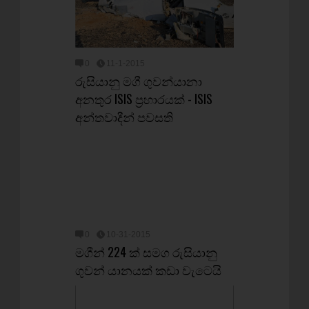
0
11-1-2015
රුසියානු මගී ගුවන්යානා
අනතුර ISIS ප්‍රහාරයක් - ISIS
අන්තවාදීන් පවසති
0
10-31-2015
මගීන් 224 ක් සමග රුසියානු
ගුවන් යානයක් කඩා වැටෙයි