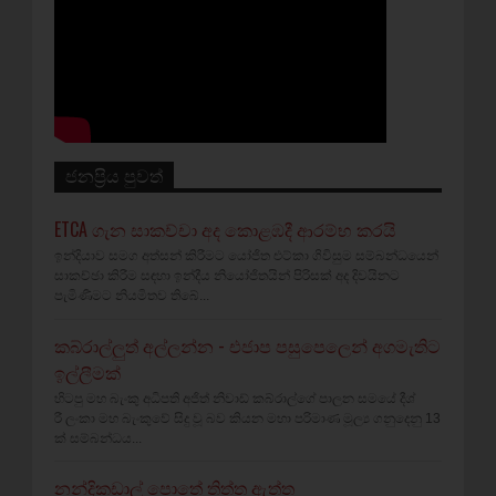
ජනප්‍රිය පුවත්
ETCA ගැන සාකච්චා අද කොළඹදී ආරම්භ කරයි
ඉන්දියාව සමග අත්සන් කිරීමට යෝජිත එට්කා ගිවිසුම සම්බන්ධයෙන්
සාකච්ඡා කිරීම සඳහා ඉන්දීය නියෝජිතයින් පිරිසක් අද දිවයිනට
පැමිණීමට නියමිතව තිබේ...
කබ්රාල්ලුත් අල්ලන්න - එජාප පසුපෙලෙන් අගමැතිට
ඉල්ලීමක්
හිටපු මහ බැංකු අධිපති අජිත් නිවාඩ් කබ්රාල්ගේ පාලන සමයේ දීශ්‍
රී ලංකා මහ බැංකුවේ සිදු වූ බව කියන මහා පරිමාණ මූල්‍ය ගනුදෙනු 13
ක් සම්බන්ධය...
නන්දිකඩාල් පොතේ තිත්ත ඇත්ත