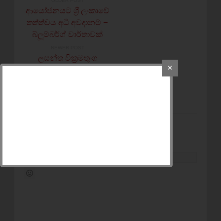
OLDER POST
ආයෝජනයට ශ්‍රී ලංකාවේ
තත්ත්වය අධි අවදානම් –
බ්ලූම්බර්ග් වාර්තාවක්
NEWER POST
ලසන්ත වික්‍රමතුංග
ඝාතනය ගැන CIDය
✕
ෆොන්සේකාගෙන් පැය
5ක් ප්‍රශ්න කරයි
POST A COMMENT