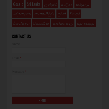
Gossip
Sri Lanka
උණුසුම්
කාලීන
තරුකැට
දේශපාලන
පාඨක පිටුව
පුවත්
විදෙස්
විශේෂාංග
ව්‍යාපාරික
සාහිත්‍ය කලා
සුව අසපුව
CONTACT US
Name
Email
*
Message
*