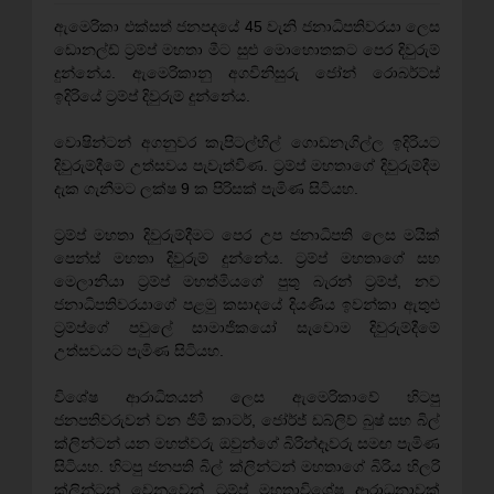
ඇමෙරිකා එක්සත් ජනපදයේ 45 වැනි ජනාධිපතිවරයා ලෙස
ඩොනල්ඩ් ට්‍රම්ප් මහතා මීට සුළු මොහොතකට පෙර දිවුරුම්
දුන්නේය. ඇමෙරිකානු අගවිනිසුරු ජෝන් රොබර්ට්ස්
ඉදිරියේ ට්‍රම්ප් දිවුරුම් දුන්නේය.
වොෂින්ටන් අගනුවර කැපිටල්හිල් ගොඩනැගිල්ල ඉදිරියට
දිවුරුම්දීමේ උත්සවය පැවැත්විණ. ට්‍රම්ප් මහතාගේ දිවුරුම්දීම
දැක ගැනීමට ලක්ෂ 9 ක පිරිසක් පැමිණ සිටියහ.
ට්‍රම්ප් මහතා දිවුරුම්දීමට පෙර උප ජනාධිපති ලෙස මයික්
පෙන්ස් මහතා දිවුරුම් දුන්නේය. ට්‍රම්ප් මහතාගේ සහ
මෙලානියා ට්‍රම්ප් මහත්මියගේ පුතු බැරන් ට්‍රම්ප්, නව
ජනාධිපතිවරයාගේ පළමු කසාදයේ දියණිය ඉවන්කා ඇතුළු
ට්‍රම්ප්ගේ පවුලේ සාමාජිකයෝ සැවොම දිවුරුම්දීමේ
උත්සවයට පැමිණ සිටියහ.
විශේෂ ආරාධිතයන් ලෙස ඇමෙරිකාවේ හිටපු
ජනපතිවරුවන් වන ජිමී කාටර්, ජෝර්ජ් ඩබ්ලිව් බුෂ් සහ බිල්
ක්ලින්ටන් යන මහත්වරු ඔවුන්ගේ බිරින්දෑවරු සමඟ පැමිණ
සිටියහ. හිටපු ජනපති බිල් ක්ලින්ටන් මහතාගේ බිරිය හිලරි
ක්ලින්ටන් වෙනුවෙන් ට්‍රම්ප් මහතාවිශේෂ ආරාධනාවක්