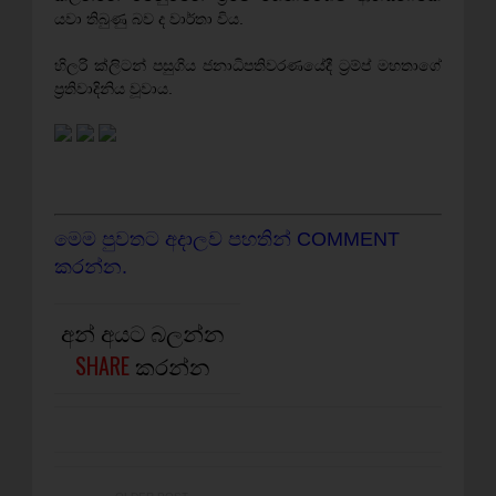
යවා තිබුණු බව ද වාර්තා විය.
හිලරි ක්ලිටන් පසුගිය ජනාධිපතිවරණයේදී ට්‍රම්ප් මහතාගේ
ප්‍රතිවාදිනිය වූවාය.
මෙම පුවතට අදාලව පහතින් COMMENT
කරන්න.
අන් අයට බලන්න
SHARE
කරන්න