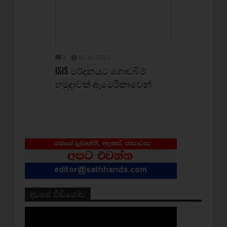
0
10-31-2015
ISIS මර්දනයට ගොඩබිම්
හමුදාවක් ඇමෙරිකාවෙන්
දවසේ වීඩියෝව