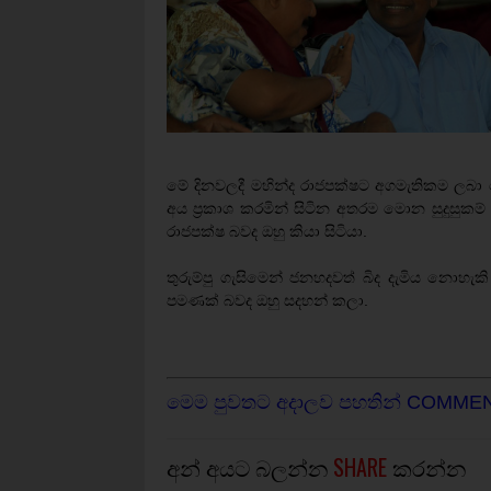
මේ දිනවලදී මහින්ද රාජපක්ෂට අගමැතිකම ලබා
අය ප්‍රකාශ කරමින් සිටින අතරම මොන සුදුසුක
රාජපක්ෂ බවද ඔහු කියා සිටියා.
තුරුම්පු ගැසිමෙන් ජනහදවත් බිද දැමිය නොහැකි
පමණක් බවද ඔහු සදහන් කලා.
මෙම පුවතට අදාලව පහතින් COMME
අන් අයට බලන්න
SHARE
කරන්න