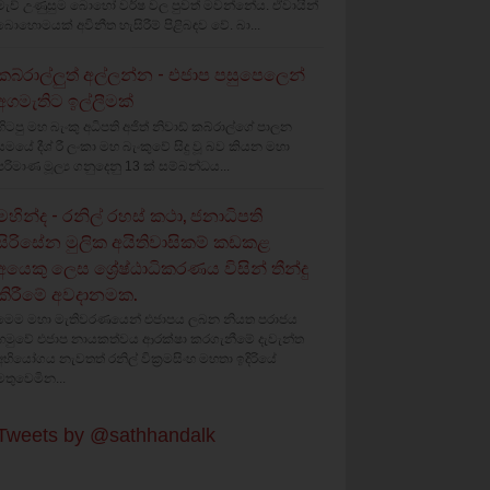
මැච් උණුසුම බොහෝ වර්ෂ වල පුවත් මවන්නේය. ඒවායින්
බොහොමයක් අවිනීත හැසිරීම් පිළිබඳව වේ. බා...
කබ්රාල්ලුත් අල්ලන්න - එජාප පසුපෙලෙන්
අගමැතිට ඉල්ලීමක්
හිටපු මහ බැංකු අධිපති අජිත් නිවාඩ් කබ්රාල්ගේ පාලන
සමයේ දීශ්‍ රී ලංකා මහ බැංකුවේ සිදු වූ බව කියන මහා
පරිමාණ මූල්‍ය ගනුදෙනු 13 ක් සම්බන්ධය...
මහින්ද - රනිල් රහස් කථා, ජනාධිපති
සිරිසේන මුලික අයිතිවාසිකම් කඩකළ
අයෙකු ලෙස ශ්‍රේෂ්ඨාධිකරණය විසින් තීන්දු
කිරීමේ අවදානමක.
මෙම මහා මැතිවරණයෙන් එජාපය ලබන නියත පරාජය
හමුවේ එජාප නායකත්වය ආරක්ෂා කරගැනීමේ දැවැන්ත
අභියෝගය නැවතත් රනිල් වික්‍රමසිංහ මහතා ඉදිරියේ
මතුවෙමින...
Tweets by @sathhandalk