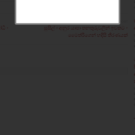
OLDER POST
ධී -
සුසිල් - අනුර යාපා තනතුරුවලින් ඉවතට -
මෛත්රීගෙන් හදිසි තීරණයක්