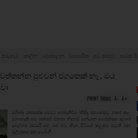
තරුකැට
කාලීන
දේශපාලන
ව්‍යාපාරික
සුව අසපුව
පාඨක පි
වත්තන්න පුළුවන් ජගතෙක් නෑ , ඔය
නවා
PRINT
EMAIL
A
A
-
+
මහින්ද රාජපක්ෂ මෙරට අගමැතිවීම කිසිදු ජගතෙකුට නතර කල
නොහැකි බව එක්සත් ජනතා නිදහස් සන්ධාන අපේක්ෂක කුමාර
වෙල්ගම පවසයි.ඔහු මේ බව කියා සිටියේ කලුතර පැවති ජන
රැලියකට එක් වෙමිනි.