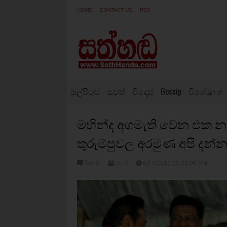
HOME
CONTACT US
RSS
මුල්පිටුව
පුවත්
විදෙස්
Gossip
විශේෂාංග
මහින්ද අගමැති වෙන එක න
තුරුම්පුවල අරමුණ අපි දන්
Reply
පුවත්
8/14/2015 05:29:00 PM