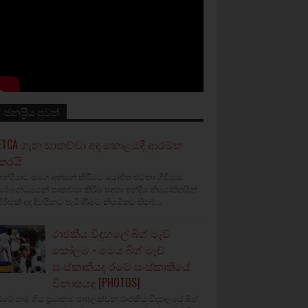
ජනප්‍රිය පුවත්
ETCA ගැන සාකච්චා අද කොළඹදී ආරම්භ
කරයි
ඉන්දියාව සමග අත්සන් කිරීමට යෝජිත එට්කා ගිවිසුම
සම්බන්ධයෙන් සාකච්ඡා කිරීම සඳහා ඉන්දීය නියෝජිතයින්
පිරිසක් අද දිවයිනට පැමිණීමට නියමිතව තිබේ...
රාජකීය විදුහලේ බිග් මැච්
කෝලම - මෙය බිග් මැච්
සංස්කෘතියද රටේ සංස්කෘතියේ
විනාසයද [PHOTOS]
රටේ නම ගිය ප්‍රධානම පාසලක්වන රාජකීය විද්‍යාලයේ බිග්