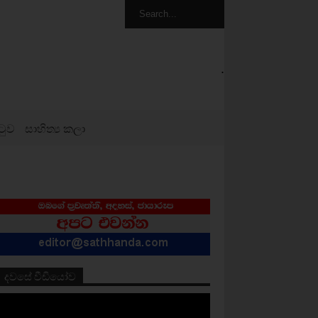
.
ටුව
සාහිත්‍ය කලා
දවසේ වීඩියෝව