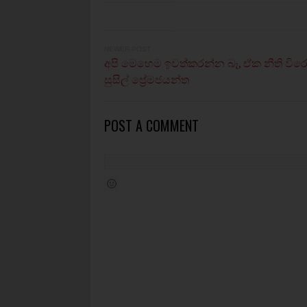
NEWER POST
අපි මෙහෙම ඉවත්කරන්න බෑ, ඒක නීති විරෝ
සුසිල් ප්‍රේමජයන්ත
POST A COMMENT