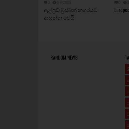
0
3-8-2025
0
ඇල්ෆ්‍රඩ් බ්‍රිස්බන් නගරයට
Europe
ආසන්න වෙයි
RANDOM NEWS
T
G
ප
ව
ස