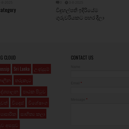
3-8-2025
0
3-8-2025
category
විදුහල්පති ඉදිරියේම
ගුරුවරියකට පහර දීලා
AG CLOUD
CONTACT US
Name
ossip
Sri Lanka
උණුසුම්
කාලීන
තරුකැට
Email
*
දේශපාලන
පාඨක පිටුව
Message
*
ුවත්
විදෙස්
විශේෂාංග
්‍යාපාරික
සාහිත්‍ය කලා
ුව අසපුව