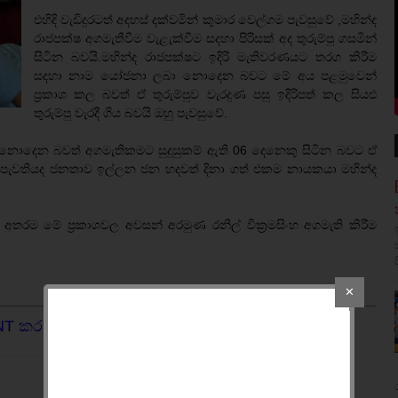
එහිදි වැඩිදුරටත් අදහස් දක්වමින් කුමාර වෙල්ගම පැවසුවේ ,මහින්ද
රාජපක්ෂ අගමැතීවීම වැළැක්වීම සදහා පිරිසක් අද තුරුම්පු ගසමින්
සිටින බවයි.මහින්ද රාජපක්ෂට ඉදිරි මැතිවරණයට තරග කිරීම
සදහා නාම යෝජනා ලබා නොදෙන බවට මේ අය පළමුවෙන්
ප්‍රකාශ කල බවත් ඒ තුරුම්පුව වැරදුණ පසු ඉදිරිපත් කල සියළු
තුරුම්පු වැරදී ගිය බවයි ඔහු පැවසුවේ.
 නොදෙන බවත් අගමැතිකමට සුදුසුකම් ඇති 06 දෙනෙකු සිටින බවට ඒ
ම් පැවතියද ජනතාව ඉල්ලන ජන හදවත් දිනා ගත් එකම නායකයා මහින්ද
 අතරම මේ ප්‍රකාශවල අවසන් අරමුණ රනිල් වික්‍රමසිංහ අගමැති කිරීම
✕
NT කරන්න.