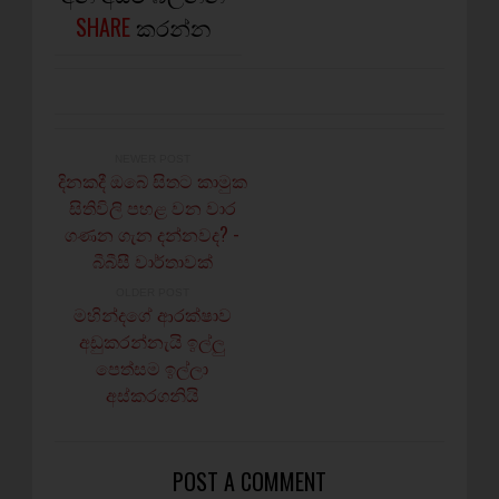
SHARE
කරන්න
NEWER POST
දිනකදී ඔබේ සිතට කාමුක
සිතිවිලි පහළ වන වාර
ගණන ගැන දන්නවද? -
බීබීසී වාර්තාවක්
OLDER POST
මහින්දගේ ආරක්ෂාව
අඩුකරන්නැයි ඉල්ලු
පෙත්සම ඉල්ලා
අස්කරගනියි
POST A COMMENT