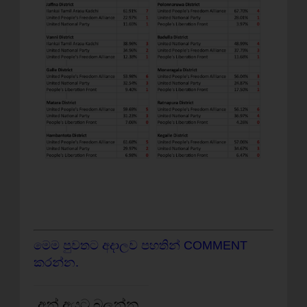
මෙම පුවතට අදාලව පහතින් COMMENT
කරන්න.
අන් අයට බලන්න