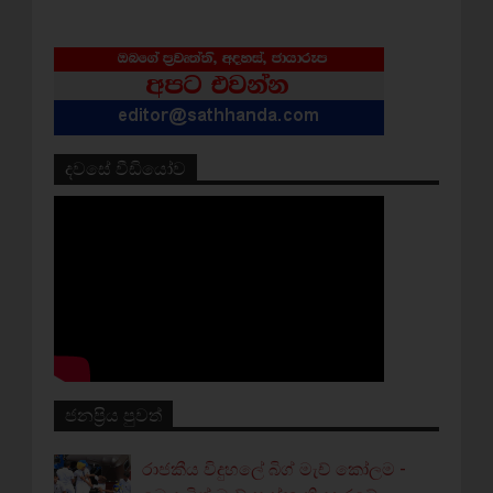
දවසේ වීඩියෝව
ජනප්‍රිය පුවත්
රාජකීය විදුහලේ බිග් මැච් කෝලම -