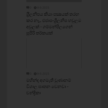
0
9-6-2015
ශ‍්‍රිලනිපය කියා පක්‍ෂයක් තරඟ
කර නෑ,. එජාප-ශ්‍රීලනිප හවුලම
අවුලක් - ගම්මන්පිලගෙන්
සුපිරි තර්කයක්
0
9-6-2015
මහින්ද අගමැති වුණානම්
විශාල ඝාතන වෙනවා -
චන්ද්‍රිකා