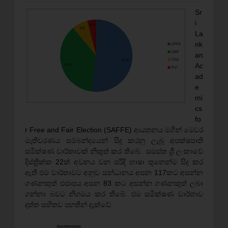
Sr
i
La
nk
an
Ac
ad
e
mi
cs
fo
r Free and Fair Election (SAFFE) ආයතනය මගින් මෙවර
මැතිවරණය සම්බන්දයෙන් සිදු කරනු ලැබූ අපක්ෂපාති
සමීක්ෂණ වාර්තාවක් නිකුත් කර තිබේ. සමස්ත ශ්‍රී ලංකාවේ
දිස්ත්‍රික්ක 22ක් අවනය වන පරිදි භාෂා තුනෙන්ම සිදු කර
ඇති එම වාර්තාවට අනුව සන්ධානය අසන 117කට අසන්න
ගණනකුත් එජාපය අසන 83 කට අසන්න ගණනකුත් ලබා
ගන්නා බවට නිගමය කර තිබේ. එම සමීක්ෂණ වාර්තාව
දත්ත සහිතව පහතින් දැක්වේ.