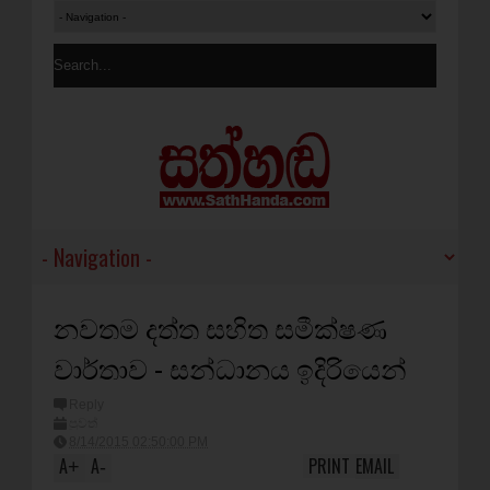
නවතම දත්ත සහිත සමීක්ෂණ
වාර්තාව - සන්ධානය ඉදිරියෙන්
Reply
පුවත්
8/14/2015 02:50:00 PM
A
A
PRINT
EMAIL
+
-