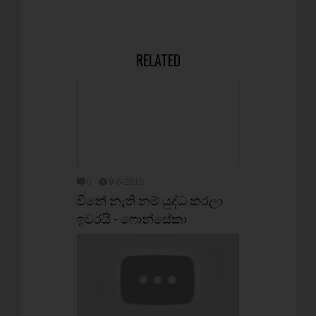
RELATED
0
9-6-2015
චීනේ නැති නම් යුද්ධ කරලා
ඉවරයි - ෆොන්සේකා