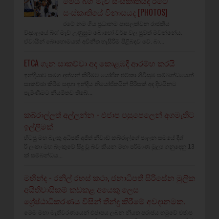
මෙය බිග් මැච් සංස්කෘතියද රටේ
සංස්කෘතියේ විනාසයද [PHOTOS]
රටේ නම ගිය ප්‍රධානම පාසලක්වන රාජකීය
විද්‍යාලයේ බිග් මැච් උණුසුම බොහෝ වර්ෂ වල පුවත් මවන්නේය.
ඒවායින් බොහොමයක් අවිනීත හැසිරීම් පිළිබඳව වේ. බා...
ETCA ගැන සාකච්චා අද කොළඹදී ආරම්භ කරයි
ඉන්දියාව සමග අත්සන් කිරීමට යෝජිත එට්කා ගිවිසුම සම්බන්ධයෙන්
සාකච්ඡා කිරීම සඳහා ඉන්දීය නියෝජිතයින් පිරිසක් අද දිවයිනට
පැමිණීමට නියමිතව තිබේ...
කබ්රාල්ලුත් අල්ලන්න - එජාප පසුපෙලෙන් අගමැතිට
ඉල්ලීමක්
හිටපු මහ බැංකු අධිපති අජිත් නිවාඩ් කබ්රාල්ගේ පාලන සමයේ දීශ්‍
රී ලංකා මහ බැංකුවේ සිදු වූ බව කියන මහා පරිමාණ මූල්‍ය ගනුදෙනු 13
ක් සම්බන්ධය...
මහින්ද - රනිල් රහස් කථා, ජනාධිපති සිරිසේන මුලික
අයිතිවාසිකම් කඩකළ අයෙකු ලෙස
ශ්‍රේෂ්ඨාධිකරණය විසින් තීන්දු කිරීමේ අවදානමක.
මෙම මහා මැතිවරණයෙන් එජාපය ලබන නියත පරාජය හමුවේ එජාප