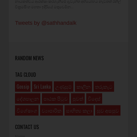
නායකත්වය ආරක්ෂා කරගැනීමේ දැවැන්ත අභියෝගය නැවතත් රනිල්
වික්‍රමසිංහ මහතා ඉදිරියේ මතුවෙමින...
Tweets by @sathhandalk
RANDOM NEWS
TAG CLOUD
Gossip
Sri Lanka
උණුසුම්
කාලීන
තරුකැට
දේශපාලන
පාඨක පිටුව
පුවත්
විදෙස්
විශේෂාංග
ව්‍යාපාරික
සාහිත්‍ය කලා
සුව අසපුව
CONTACT US
Name