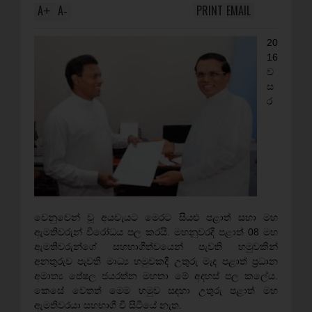
A
A
PRINT
EMAIL
+
-
20
16
ව
ස
ර
වෙනුවෙන් වූ අයවැයට මෙරට සියළු පළාත් සභා මහ
ඇමතිවරුන් විරෝධය පල කරයි. මහනුවරදී පළාත් 08 මහ
ඇමතිවරුන්ගේ සහභාගීත්වයෙන් පැවති හමුවකින්
අනතුරුව පැවති මාධ්‍ය හමුවකදී උතුරු මැද පළාත් ප්‍රධාන
අමාත්‍ය පේෂල ජයරත්න මහතා මේ අදහස් පල කලේය.
කෙසේ වෙතත් මෙම හමුව සඳහා උතුරු පළාත් මහ
ඇමතිවරයා සහභාගී වී සිටියේ නැත.