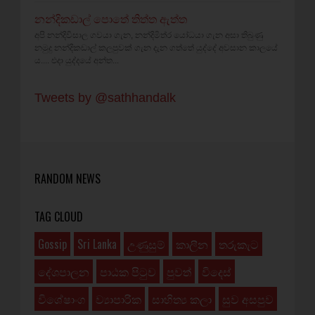
නන්දිකඩාල් පොතේ තිත්ත ඇත්ත
අපි නන්දිවිසාල ගවයා ගැන, නන්දිමිත්ර යෝධයා ගැන අසා තිබුණු
නමුදු නන්දිකඩාල් කලපුවක් ගැන දැන ගත්තේ යුද්දේ අවසාන කාලයේ
ය.... එදා යුද්දයේ අන්ත...
Tweets by @sathhandalk
RANDOM NEWS
TAG CLOUD
Gossip
Sri Lanka
උණුසුම්
කාලීන
තරුකැට
දේශපාලන
පාඨක පිටුව
පුවත්
විදෙස්
විශේෂාංග
ව්‍යාපාරික
සාහිත්‍ය කලා
සුව අසපුව