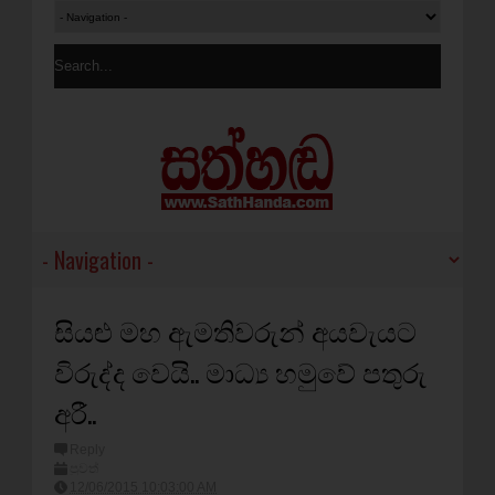
සියළු මහ ඇමතිවරුන් අයවැයට
විරුද්ද වෙයි.. මාධ්‍ය හමුවේ පතුරු
අරී..
Reply
පුවත්
12/06/2015 10:03:00 AM