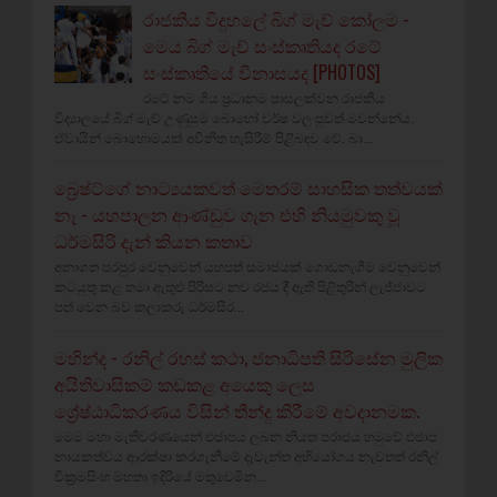
රාජකීය විදුහලේ බිග් මැච් කෝලම -
මෙය බිග් මැච් සංස්කෘතියද රටේ
සංස්කෘතියේ විනාසයද [PHOTOS]
රටේ නම ගිය ප්‍රධානම පාසලක්වන රාජකීය
විද්‍යාලයේ බිග් මැච් උණුසුම බොහෝ වර්ෂ වල පුවත් මවන්නේය.
ඒවායින් බොහොමයක් අවිනීත හැසිරීම් පිළිබඳව වේ. බා...
බ්‍රෙෂ්ට්ගේ නාට්‍යයකවත් මෙතරම් සාහසික තත්වයක්
නෑ - යහපාලන ආණ්ඩුව ගැන එහි නියමුවකු වූ
ධර්මසිරි දැන් කියන කතාව
අනාගත පරපුර වෙනුවෙන් යහපත් සමාජයක් ගොඩනැගීම වෙනුවෙන්
කටයුතු කළ තමා ඇතුළු පිරිසට නව රජය දී ඇති පිළිතුරින් ලැජ්ජාවට
පත් වෙන බව කලාකරු ධර්මසිර...
මහින්ද - රනිල් රහස් කථා, ජනාධිපති සිරිසේන මුලික
අයිතිවාසිකම් කඩකළ අයෙකු ලෙස
ශ්‍රේෂ්ඨාධිකරණය විසින් තීන්දු කිරීමේ අවදානමක.
මෙම මහා මැතිවරණයෙන් එජාපය ලබන නියත පරාජය හමුවේ එජාප
නායකත්වය ආරක්ෂා කරගැනීමේ දැවැන්ත අභියෝගය නැවතත් රනිල්
වික්‍රමසිංහ මහතා ඉදිරියේ මතුවෙමින...