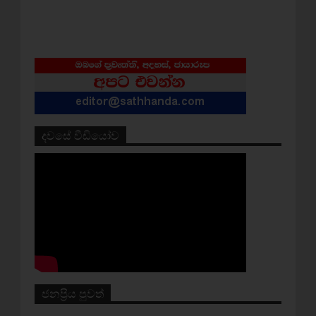
දවසේ වීඩියෝව
ජනප්‍රිය පුවත්