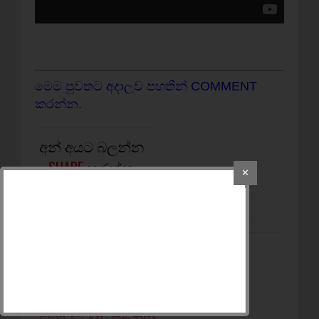
මෙම පුවතට අදාලව පහතින් COMMENT
කරන්න.
අන් අයට බලන්න
SHARE
කරන්න
✕
NEWER POST
කැළණි සරසවි පාලක
සභාවට කැෆේ අධ්‍යක්‍ෂක
පත් කලේ ගිය ඡන්දෙදි
එජාපයට උදවු කල නිසා