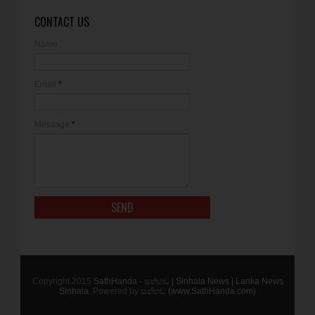
CONTACT US
Name
Email
*
Message
*
Copyright 2015
SathHanda - සත්හඬ | Sinhala News | Lanka News
Sinhala
. Powered by
සත්හඬ (www.SathHanda.com)