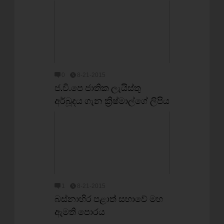
0
8-21-2015
ජ.වි.පෙ ජාතික ලැයිස්තු
අර්බූදය ගැන ක්‍රිෂ්මාල්ගේ ලිපිය
1
8-21-2015
බස්නාහිර පළාත් සභාවේ මහ
ඇමති පොරය