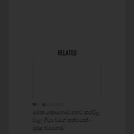
RELATED
0
8-21-2015
මේක කොහොඹ ගහට කරවිල
වැල ගියා වගේ තත්වයක් -
පුබුදු ජයගොඩ