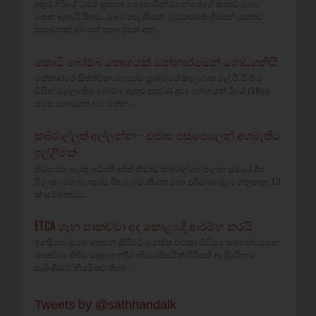
අතුරුගිරියේ ධම්ම සුජාතා මෙහෙණින් වහන්සේගේ කතාව ඔබට
මතක ඇතැයි සිතමු. රූබර තරුණියක්‌, මුඩුකරගත් හිසෙන් යුක්‌තව
කසාවතක්‌ දරා ගත් කතා පුවත අන...
කොටි බෝම්බ තොගයක් මන්නාරමෙන් ගොඩගනියි
මන්නාරමේ සිත්තිවිනයාගපුරම් ප්‍රදේශයේ කැලෑවක එල්.ටී.ටී.ඊ ය
විසින් වළලා තිබූ බෝම්බ ඇතුළු පුපුරණ ද්‍රව්‍ය තොගයක් ඊයේ (18දා)
සවස ගොඩගත් බව මන්න...
කබ්රාල්ලුත් අල්ලන්න - එජාප පසුපෙලෙන් අගමැතිට
ඉල්ලීමක්
හිටපු මහ බැංකු අධිපති අජිත් නිවාඩ් කබ්රාල්ගේ පාලන සමයේ දීශ්‍
රී ලංකා මහ බැංකුවේ සිදු වූ බව කියන මහා පරිමාණ මූල්‍ය ගනුදෙනු 13
ක් සම්බන්ධය...
ETCA ගැන සාකච්චා අද කොළඹදී ආරම්භ කරයි
ඉන්දියාව සමග අත්සන් කිරීමට යෝජිත එට්කා ගිවිසුම සම්බන්ධයෙන්
සාකච්ඡා කිරීම සඳහා ඉන්දීය නියෝජිතයින් පිරිසක් අද දිවයිනට
පැමිණීමට නියමිතව තිබේ...
Tweets by @sathhandalk