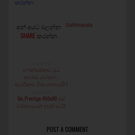
කරන්න.
අන් අයට බලන්න
SathHanda
SHARE
කරන්න
OLDER POST
ෆොන්සේකාට යුධ
අපරාධ චෝදනා ,
ඇමරිකාව වීසා නොදෙයි !
NEWER POST
Sin_Prestige-950x90 බස්
වර්ජනයෙන් ඉවත් වෙයි
POST A COMMENT