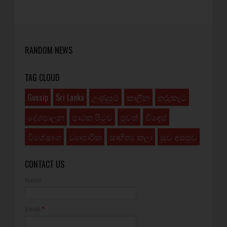
RANDOM NEWS
TAG CLOUD
Gossip
Sri Lanka
උණුසුම්
කාලීන
තරුකැට
දේශපාලන
පාඨක පිටුව
පුවත්
විදෙස්
විශේෂාංග
ව්‍යාපාරික
සාහිත්‍ය කලා
සුව අසපුව
CONTACT US
Name
Email
*