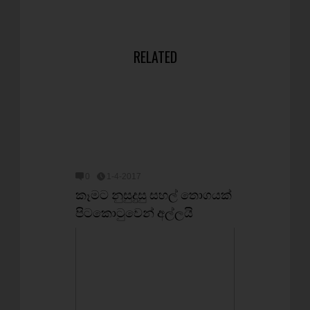
RELATED
0
1-4-2017
කෑමට නුසුදුසු සහල් තොගයක්
පිටකොටුවෙන් අල්ලයි