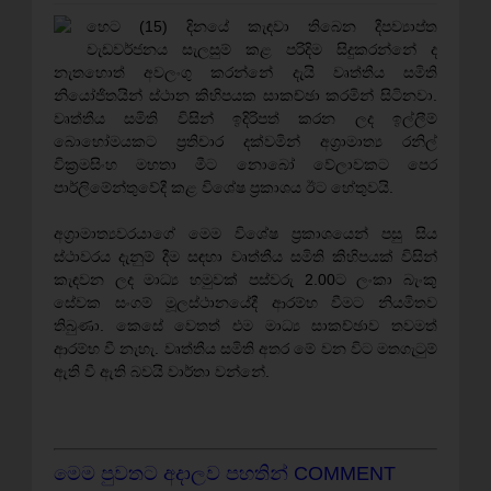
හෙට (15) දිනයේ කැඳවා තිබෙන දීපව්‍යාප්ත
වැඩවර්ජනය සැලසුම් කළ පරිදිම සිදුකරන්නේ ද
නැතහොත් අවලංගු කරන්නේ දැයි වෘත්තීය සමිති
නියෝජිතයින් ස්ථාන කිහිපයක සාකච්ඡා කරමින් සිටිනවා.
වෘත්තීය සමිති විසින් ඉදිරිපත් කරන ලද ඉල්ලීම්
බොහෝමයකට ප‍්‍රතිචාර දක්වමින් අග‍්‍රාමාත්‍ය රනිල්
වික‍්‍රමසිංහ මහතා මීට නොබෝ වේලාවකට පෙර
පාර්ලිමේන්තුවේදී කළ විශේෂ ප‍්‍රකාශය ඊට හේතුවයි.
අග‍්‍රාමාත්‍යවරයාගේ මෙම විශේෂ ප‍්‍රකාශයෙන් පසු සිය
ස්ථාවරය දැනුම් දීම සඳහා වෘත්තීය සමිති කිහිපයක් විසින්
කැඳවන ලද මාධ්‍ය හමුවක් පස්වරු 2.00ට ලංකා බැංකු
සේවක සංගම් මූලස්ථානයේදී ආරම්භ වීමට නියමිතව
තිබුණා. කෙසේ වෙතත් එම මාධ්‍ය සාකච්ඡාව තවමත්
ආරම්භ වී නැහැ. වෘත්තීය සමිති අතර මේ වන විට මතගැටුම්
ඇති වී ඇති බවයි වාර්තා වන්නේ.
මෙම පුවතට අදාලව පහතින් COMMENT