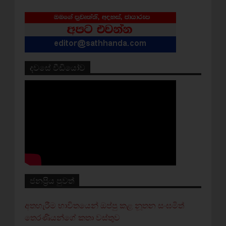
දවසේ වීඩියෝව
ජනප්‍රිය පුවත්
අතහැරීම භාවිතයෙන් ඔප්පු කළ නූතන සංඝමිත්
තෙරණියන්ගේ කතා වස්‌තුව