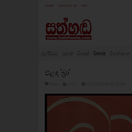
HOME
CONTACT US
RSS
මුල්පිටුව
පුවත්
විදෙස්
Gossip
විශේෂාංග
එළද 'බ්‍රා'
Reply
කාලීන
12/31/2015 08:45:00 PM