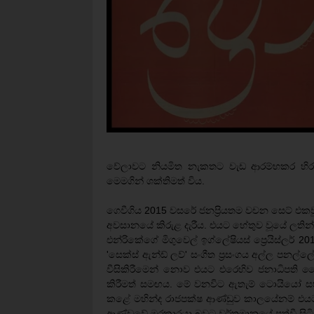
වේලාවට නියමිත නැකතට වැඩ ආරම්භකර හිරුග
මෙමගින් ශක්තිමත් විය.
ගෙවීගිය 2015 වසරේ ජනප්‍රියතම වචන සෙට් එකවූ 
අවසානයේ කිරුළ දැරීය. එයට හේතුව වූයේ ලතින් ප
එන්රිකේගේ මිගුවෙල් ඉග්ලේෂියස් ප්‍රෙයිස්ලර් 201
'සෙක්ස් ඇන්ඩ් ලව්' සංගීත ප්‍රසංගය අල්ල පන
වීසිකිරීමෙන් නොව එයට එරෙහිව ජනාධිපති මෛත්
කිරීමත් සමඟය. මේ වනවිට ඇතැම් ටොයියෝ සහ බයි
කළේ මහින්ද රාජපක්ෂ ආණ්ඩුව කාලයේනම් එයට
ආණ්ඩුවේ මුරකාරයා බවට වර්තමානයේ පත්වී සිටි