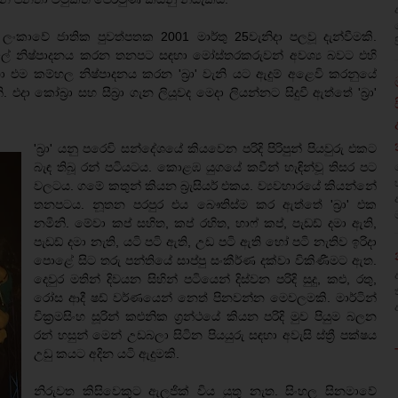
 ලංකාවේ ජාතික පුවත්පතක 2001 මාර්තු 25වැනිදා පලවූ දැන්වීමකි.
 නිෂ්පාදනය කරන තනපට සඳහා මෝස්තරකරුවන් අවශ්‍ය බවට එහි
එම කම්හල නිෂ්පාදනය කරන 'බ්‍රා' වැනි යට ඇදුම් අළෙවි කරනුයේ
කෝබ්‍රා සහ සීබ්‍රා ගැන ලියූවද මෙදා ලියන්නට සිදුවී ඇත්තේ 'බ්‍රා'
'බ්‍රා' යනු පරෙවි සන්දේශයේ කියවෙන පරිදි පිරිපුන් පියවුරු එකට
බැඳ තිබූ රන් පටියටය. කොළඹ යුගයේ කවීන් හැඳින්වූ තිසර පට
වලටය. ගමේ කතුන් කියන බ්‍රැසියර් එකය. ව්‍යවහාරයේ කියන්නේ
තනපටය. නූතන පරපුර එය බෞතිස්ම කර ඇත්තේ 'බ්‍රා' එක
නමිනි. මේවා කප් සහිත, කප් රහිත, හාෆ් කප්, පැඩඩ් දමා ඇති,
පැඩඩ් දමා නැති, යටි පටි ඇති, උඩ පටි ඇති හෝ පටි නැතිව ඉරිදා
පොළේ සිට තරු පන්තියේ සාප්පු සංකීර්ණ දක්වා විකිණීමට ඇත.
දෙවුර මතින් දිවයන සිහින් පටියෙන් දිස්වන පරිදි සුදු, කළු, රතු,
රෝස ආදී ෂඩ් වර්ණයෙන් නෙත් පිනවන්න මෙවලමකි. මාර්ටින්
වික්‍රමසිංහ සූරින් කළුනික ග්‍රන්ථයේ කියන පරිදි මුව පියුම බලන
රන් හසුන් මෙන් උඩබලා සිටින පියයුරු සඳහා අවැසි ස්ත්‍රී පක්ෂය
උඩු කයට අදින යටි ඇදුමකි.
නිරුවත කිසිවෙකුට ඇලජික් විය යුතු නැත. සිංහල සිනමාවේ