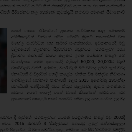
පාල සිරිසේනගේ කථාවට සැමට කික් එකක්වූවාට සැක නැත. එහෙත් සංස්කෘතිය
ධිපති සිරිසේනට කල හැක්කේ කුමක්දැයි කථාවට පමණක් සීමානොවී
පොප් ගායක එරිකේගේ ප්‍රසංගය සංවිධානය කල සමාගමේ
අයිතිකරුවන් වන්නේ හිටපු ටෙස්ට් ක්‍රිකට් නායකයින් වන
මහේල ජයවර්ධන සහ කුමාර සංගක්කාරය. අවසානයේදී මඩු
වලිගයෙන් තලන්නට සිදුවන්නේ ඔවුන්ටය. 'යහපාලන' රජය
බ්‍රිතාන්‍ය තානාපති කමට කලකට ඉහත යෝජනා කළේද මේ
වාහේලාය. මෙම ප්‍රසංගයේදී රුපියල් 50,000, 30,000ට වැනි
ටිකට්වලට විස්කි, අරක්කු, බියර් වැනි බීම වර්ගද ලබාදී ඇති බවද
ජනාධිපති වැඩිදුරටත් හෙළි කළේය. ජාතික විෂ මත්ද්‍රව්‍ය නිවාරණ
මණ්ඩලයේ සන්නාම තානාපති ලෙස 2015 අගෝස්තු 19වැනිදා
ජනාධිපති මන්දිරයේදී රජය කිරුළු පැලදුවේද කුමාර සංගක්කාර
වෙතය. අනේ කාලේ වනේ වාසේ කියන්නේ මේවාටය. එම
ප්‍රසංගයෙන් කොළඹ නගර සභාවට තබන ලද නොගෙවන ලද බදු
ෙන්වා දී ඇත්තේ 'යහපාලනය' යටතේ ජයග්‍රහණය කළේ එදා 2002දී
පතක් බවය. 2015 ජනවාරි 8 'විප්ලවයට' සහායවූ උපුල් සන්නස්ගලලා
ලපුවේ පිනුවේය. ශ්‍රී මහා බෝධිය අසළ බෝගස යට සිට 'රත්වීමට' ඩබ්ලිව්