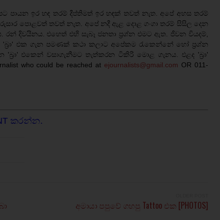
ට පායන ඉර හඳ තරම් දීප්තිමත් ඉර හඳක් තවත් නැත. අපේ අහස තරම්
රුසාර පොළවත් තවත් නැත. අපේ නදී ඇළ දොළ ගංගා තරම් සිසිල දෙන
රන් දිවයිනය. එහෙත් එහි සැබෑ ජනතා ප්‍රශ්න එමට ඇත. ජීවන වියදම්,
තබා 'බ්‍රා' එක ගැන පමණක් කථා කලාට අපේකම රැකෙන්නේ හෝ ප්‍රශ්න
 'බ්‍රා' එකෙන් වසාගැනීමට තැත්කරන ටිකිරි මොළ ගැනය. එළද 'බ්‍රා'
rnalist who could be reached at
ejournalists@gmail.com
OR 011-
NT කරන්න.
OLDER POST
බා
අමායා පපුවේ ගහපු Tattoo එක [PHOTOS]