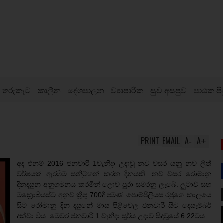
තරුකැට
කාලීන
දේශපාලන
ව්‍යාපාරික
සුව අසපුව
පාඨක පි
PRINT
EMAIL
A
A
-
+
අද එනම් 2016 ජනවාරි 1වැනිදා උදාවූ නව වසර යනු නව ලිත්
වර්ෂයක් ඇරඹීම සනිටුහන් කරන දිනයකි. නව වසර රෝමානු
දිනදසුන අනුගමනය කරමින් ලොව පුරා සමරනු ලැබේ. ලුටාච් සහ
මක්‍රොබියස්ට අනුව ක්‍රිපූ 700දී පමණ පොම්පිලියස් රජුගේ කාලයේ
සිට රෝමානු දින දසුනේ මාස පිළිවෙල ජනවාරි සිට දෙසැම්බර්
දක්වා විය. මෙවර ජනවාරි 1 වැනිදා සූර්ය උදාව සිදුවූයේ 6.22ටය.