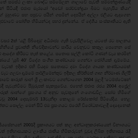
ාවතේ සමස්ථ ලංකා බෞද්ධ සම්මේලන ශාලාවේ පැවති සම්මන්ත්‍රණයේදී
න් සිටියදී එජාප මැරයෝ "අඩෝ සරච්චන්ද්‍රයා බිමට බැහැපිය කියා"
හුගේ මුහුණට සහ පපුවට පයින් ගසමින් දෙපයින් අල්ලා එලියට ඇදගෙන
ළුවාවේ සෝභිත හිමියන්ටද පහර දුන්නේය. ඒ දේශීය සංස්කෘතියට ඇති
සර 2ක් 'යළි පිබිදෙමු' අධිරාජ්‍ය ගැති වැඩපිලිවෙල යටතේ රට පාලනය
නියේ ප්‍රවෘත්ති නිවේදිකාවන්ට සාරිය වෙනුවට කකුල පෙනෙන සේ
ගම් ආදේශ කිරීමට තැත් කළේය. සතොස සල්ලි කෝටි ගණන් වැය කරමින්
ංකීර්ණයේ 'යූබී 40' විදේශ සංගීත කණ්ඩායම ගෙන්වා ජෝගියක් දැම්මේය.
ර යකඩ වැටක් ඉදිකර එහි වියදම සතොසට දමා විදේශ ගායක කණ්ඩායමක්
 වැට ගලවා දැම්මේ පාර්ලිමේන්තුව ඉදිකල කීර්තිමත් ගෘහ නිර්මාණ ශිල්පී
යාවේ ෂාරුක් ඛාන් ශ්‍රී ලංකාවට ගෙන්වාගෙන 2004 මුලදී 'ටෙම්ප්ටේෂන්
දී පැවැත්වීමට පිඹුරුපත් සැකසුවේය. එහෙත් එජාප රජය 2004 අප්‍රේල්
ාරුක් ඛාන්ගේ ප්‍රසංගය ඒ අනුව පැවතුනේ ගංගොඩවිල සෝම හිමිගේ
ානුවවූ 2004 දෙසැම්බර් 13වැනිදා කොළඹ රේස්කෝස් පිටියේදිය. හෙළ
ැත්තට පොල්ල මෙන් සිටි එම ප්‍රසංගයට එරෙහි විරෝධතාවලදී දෙදෙනෙක්
ස් පියසේනයන් 2001දී ප්‍රකාශයට පත් කල අන්ධානුකරණයෙන් විනාශයට
් ඉතිහාසයකට ලාංකීය ජාතිය හිමිකරුවන් වුවද ලිඛිත ඉතිහාසය රැදී
 සිටය. හිරු දැකීමට දෑස් තිබිය යුතු සේම යථාර්තය දැකීමට නුවණ