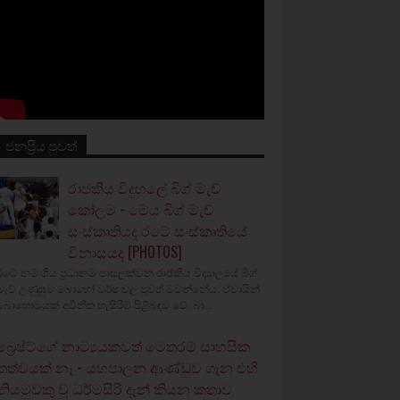
ජනප්‍රිය පුවත්
රාජකීය විදුහලේ බිග් මැච්
කෝලම - මෙය බිග් මැච්
සංස්කෘතියද රටේ සංස්කෘතියේ
විනාසයද [PHOTOS]
රටේ නම ගිය ප්‍රධානම පාසලක්වන රාජකීය විද්‍යාලයේ බිග්
මැච් උණුසුම බොහෝ වර්ෂ වල පුවත් මවන්නේය. ඒවායින්
බොහොමයක් අවිනීත හැසිරීම් පිළිබඳව වේ. බා...
බ්‍රෙෂ්ට්ගේ නාට්‍යයකවත් මෙතරම් සාහසික
තත්වයක් නෑ - යහපාලන ආණ්ඩුව ගැන එහි
නියමුවකු වූ ධර්මසිරි දැන් කියන කතාව