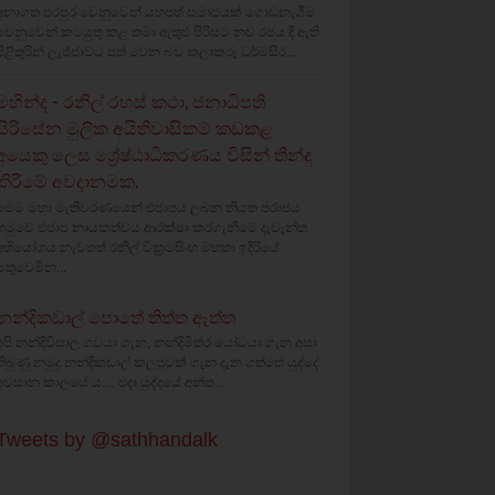
අනාගත පරපුර වෙනුවෙන් යහපත් සමාජයක් ගොඩනැගීම
වෙනුවෙන් කටයුතු කළ තමා ඇතුළු පිරිසට නව රජය දී ඇති
පිළිතුරින් ලැජ්ජාවට පත් වෙන බව කලාකරු ධර්මසිර...
මහින්ද - රනිල් රහස් කථා, ජනාධිපති
සිරිසේන මුලික අයිතිවාසිකම් කඩකළ
අයෙකු ලෙස ශ්‍රේෂ්ඨාධිකරණය විසින් තීන්දු
කිරීමේ අවදානමක.
මෙම මහා මැතිවරණයෙන් එජාපය ලබන නියත පරාජය
හමුවේ එජාප නායකත්වය ආරක්ෂා කරගැනීමේ දැවැන්ත
අභියෝගය නැවතත් රනිල් වික්‍රමසිංහ මහතා ඉදිරියේ
මතුවෙමින...
නන්දිකඩාල් පොතේ තිත්ත ඇත්ත
අපි නන්දිවිසාල ගවයා ගැන, නන්දිමිත්ර යෝධයා ගැන අසා
තිබුණු නමුදු නන්දිකඩාල් කලපුවක් ගැන දැන ගත්තේ යුද්දේ
අවසාන කාලයේ ය.... එදා යුද්දයේ අන්ත...
Tweets by @sathhandalk