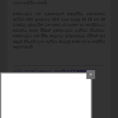
බවද පොලිසිය පවසයි.
අත්අඩංගුවට ගත් සැකකරුවන් අතුරුගිරිය කොරතොට
අල්විස් වත්ත ප්‍රදේශයේ පදිංචි වයස අවුරුදු 21 23 සහ 32
වයස්වල පුද්ගලයින් වන අතර මේ ඝාතන හා පහරදීම්වලට
සම්බන්ධ තවත් පිරිසක් අත්අඩංගුවට ගැනීමට නියමිතය.
අත්අඩංගුවට ගත් පිරිස කඩුවෙල අධිකරණයට ඉදිරිපත් කර
රැඳවුම් නියෝග ලබා ගැනීමට කටයුතු කරන බව ද පොලිසිය
සඳහන් කරයි.
මෙම පුවතට අදාලව පහතින් COMMENT
✕
කරන්න.
අන් අයට බලන්න
SHARE
කරන්න