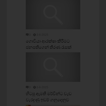
0
3-6-2025
ගොවියා ආරක්ෂා කිරීමට
ජනපතිගෙන් තීරණ රැසක්
0
3-6-2025
හිටපු ඇමති මර්වින්ට වැඩ
වැරදුණු ඉඩම් ගනුදෙනුව