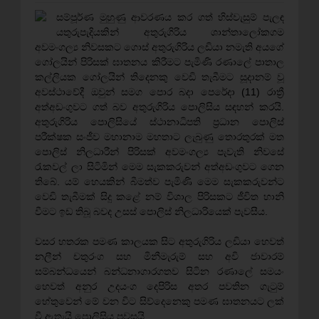
සම්පූර්ණ මුහුණු ආවරණය කර ගත් හිස්වැසුම් පැලඳ
යතුරුපැදියකින් අතුරුගිරිය ශාන්තාලෝකගම
අවමංගල්‍ය නිවසකට ගොස් අතුරුගිරිය ලඩියා නමැති අයගේ
ගෝලයින් පිරිසක් ඝාතනය කිරීමට පැමිණි රණාලේ පාතාල
කල්ලියක ගෝලයින් තිදෙනකු වෙඩි තැබීමට සූදානම් වූ
අවස්ථාවේදී ඔවුන් සමග පොර බදා පෙරේදා (11) රාත්‍රී
අත්අඩංගුවට ගත් බව අතුරුගිරිය පොලිසිය සඳහන් කරයි.
අතුරුගිරිය පොලිසියේ ස්ථානාධිපති ප්‍රධාන පොලිස්
පරීක්ෂක සංජීව මහානාම මහතාට ලැබුණු තොරතුරක් මත
පොලිස් නිලධාරීන් පිරිසක් අවමංගල්‍ය පැවැති නිවසේ
රැකවල් ලා සිටිමින් මෙම සැකකරුවන් අත්අඩංගුවට ගෙන
තිබේ. යම් හෙයකින් බීමත්ව පැමිණි මෙම සැකකරුවන්ට
වෙඩි තැබීමක් සිදු කළේ නම් විශාල පිරිසකට ජීවිත හානි
වීමට ඉඩ තිබූ බවද උසස් පොලිස් නිලධාරියෙක් පැවසීය.
වසර හතරක පමණ කාලයක සිට අතුරුගිරිය ලඩියා හෙවත්
නලීන් චතුරංග සහ මිනීමැරුම් සහ අවි ජාවාරම්
සම්බන්ධයෙන් බන්ධනාගාරගතව සිටින රණාලේ සමයං
හෙවත් අනුර උදයංග දෙපිරිස අතර පවතින ගැටුම්
හේතුවෙන් මේ වන විට සිව්දෙනෙකු පමණ ඝාතනයට ලක්
වී ඇතැයි පොලිසිය පවසයි