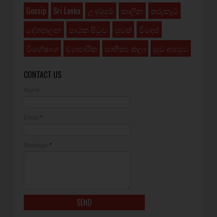
Gossip
Sri Lanka
උණුසුම්
කාලීන
තරුකැට
දේශපාලන
පාඨක පිටුව
පුවත්
විදෙස්
විශේෂාංග
ව්‍යාපාරික
සාහිත්‍ය කලා
සුව අසපුව
CONTACT US
Name
Email
*
Message
*