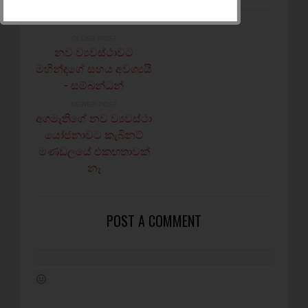
OLDER POST
නව ව්‍යවස්ථාවට
මහින්දගේ සහය අවශ්‍යයි
- සම්බන්ධන්
NEWER POST
අගමැතිගේ නව ව්‍යවස්ථා
යෝජනාවට කැබිනට්
මණඩලයේ එකඟතාවක්
නෑ
POST A COMMENT