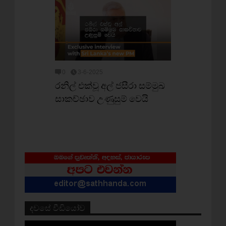
0
3-6-2025
රනිල් එක්වූ අල් ජසීරා සම්මුඛ
සාකච්ඡාව උණුසුම් වෙයි
දවසේ වීඩියෝව