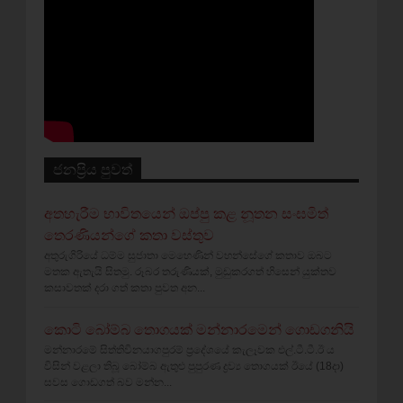
ජනප්‍රිය පුවත්
අතහැරීම භාවිතයෙන් ඔප්පු කළ නූතන සංඝමිත්
තෙරණියන්ගේ කතා වස්‌තුව
අතුරුගිරියේ ධම්ම සුජාතා මෙහෙණින් වහන්සේගේ කතාව ඔබට
මතක ඇතැයි සිතමු. රූබර තරුණියක්‌, මුඩුකරගත් හිසෙන් යුක්‌තව
කසාවතක්‌ දරා ගත් කතා පුවත අන...
කොටි බෝම්බ තොගයක් මන්නාරමෙන් ගොඩගනියි
මන්නාරමේ සිත්තිවිනයාගපුරම් ප්‍රදේශයේ කැලෑවක එල්.ටී.ටී.ඊ ය
විසින් වළලා තිබූ බෝම්බ ඇතුළු පුපුරණ ද්‍රව්‍ය තොගයක් ඊයේ (18දා)
සවස ගොඩගත් බව මන්න...