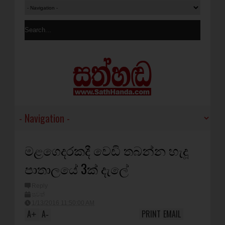
මළගෙදරකදී වෙඩි තබන්න හැදූ
පාතාලයේ 3ක් දැලේ
Reply
පුවත්
1/13/2016 11:50:00 AM
A
A
PRINT
EMAIL
+
-