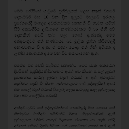
මෙම දෙපිරිසේ ගැටුමේ ප්‍රතිඵලයක් ලෙස ඉකුත් වසරේ
දෙසැම්බර් මස 16 වන දින අලුයම මාලබේ අරංගල
ප්‍රදේශයේදී මංගල්‍ය අවස්ථාවකට සහභාගි වී නැවත යමින්
සිටි අතුරුගිරිය ලඩියාගේ කණ්ඩායමකට ටී 56 ගිනි අවි
දෙකකින් වෙඩි තබා පලා ගොස් ඇත්තේද මෙම
අත්අඩංගුවට ගත් කණ්ඩායම බව මූලික ප්‍රශ්න කිරීම්වලදී
අනාවරණය වී ඇත. ඒ සඳහා යොදා ගත් ගිනි අවියක් ද
උණ්ඩ තොගයක් ද මේ වන විට සොයාගෙන ඇත.
එසේම එම වෙඩි තැබීමට සම්බන්ධ බවට සැක කෙරෙන
දිවයිනේ සුප්‍රසිද්ධ හිමිනමකට අයත් බව කියන පාසල් ළමුන්
ප්‍රවාහනය කරනු ලබන වෑන් රථයක් ද අත් අඩංගුවට
ගැනීමට හැකි වී තිබේ. අත්අඩංගුවට ගත් පුද්ගලයින් අතර
එම පාසල් වෑන් රථයේ රියැදුරු ලෙස කටයුතු කල පුද්ගලයාද
වන බව පොලිසිය පවසයි.
අත්අඩංගුවට ගත් පුද්ගලයින්ගේ තොරතුරු මත සොයා ගත්
ගිනිඅවිය ගිනිඅවි සම්බන්ධ මනා නිපුණතාවක් ඇති
පුද්ගලයකු විසින් පාසල් බෑගයක රැගෙන යා හැකි පරිදි
අඩියක් පමණ දිගට සිටින සේ කොටකර සකස් කර ඇති