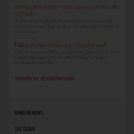
කබ්රාල්ලුත් අල්ලන්න - එජාප පසුපෙලෙන් අගමැතිට
ඉල්ලීමක්
හිටපු මහ බැංකු අධිපති අජිත් නිවාඩ් කබ්රාල්ගේ පාලන සමයේ දීශ්‍
රී ලංකා මහ බැංකුවේ සිදු වූ බව කියන මහා පරිමාණ මූල්‍ය ගනුදෙනු 13
ක් සම්බන්ධය...
ETCA ගැන සාකච්චා අද කොළඹදී ආරම්භ කරයි
ඉන්දියාව සමග අත්සන් කිරීමට යෝජිත එට්කා ගිවිසුම සම්බන්ධයෙන්
සාකච්ඡා කිරීම සඳහා ඉන්දීය නියෝජිතයින් පිරිසක් අද දිවයිනට
පැමිණීමට නියමිතව තිබේ...
Tweets by @sathhandalk
RANDOM NEWS
TAG CLOUD