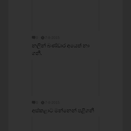
0
7-8-2015
නලින් බණ්ඩාර අයෙත් නා
ගනී.
0
7-8-2015
අස්කළාට මන්නෙන් පළිගනී