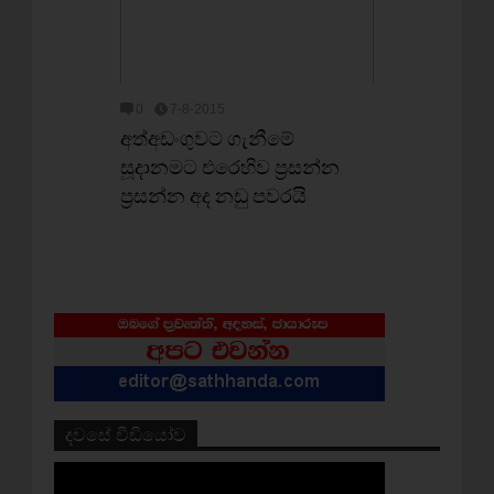
0
7-8-2015
අත්අඩංගුවට ගැනීමේ
සූදානමට එරෙහිව ප්‍රසන්න
ප්‍රසන්න අද නඩු පවරයි
දවසේ වීඩියෝව