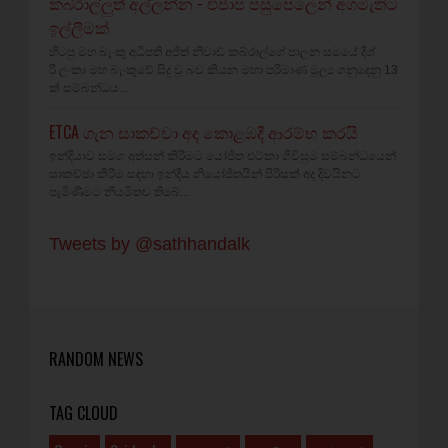
කබ්රාල්ලුත් අල්ලන්න - එජාප පසුපෙලෙන් අගමැතිට
ඉල්ලීමක්
හිටපු මහ බැංකු අධිපති අජිත් නිවාඩ් කබ්රාල්ගේ පාලන සමයේ දීශ්‍
රී ලංකා මහ බැංකුවේ සිදු වූ බව කියන මහා පරිමාණ මූල්‍ය ගනුදෙනු 13
ක් සම්බන්ධය...
ETCA ගැන සාකච්චා අද කොළඹදී ආරම්භ කරයි
ඉන්දියාව සමග අත්සන් කිරීමට යෝජිත එට්කා ගිවිසුම සම්බන්ධයෙන්
සාකච්ඡා කිරීම සඳහා ඉන්දීය නියෝජිතයින් පිරිසක් අද දිවයිනට
පැමිණීමට නියමිතව තිබේ...
Tweets by @sathhandalk
RANDOM NEWS
TAG CLOUD