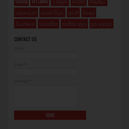
Gossip
Sri Lanka
උණුසුම්
කාලීන
තරුකැට
දේශපාලන
පාඨක පිටුව
පුවත්
විදෙස්
විශේෂාංග
ව්‍යාපාරික
සාහිත්‍ය කලා
සුව අසපුව
CONTACT US
Name
Email
*
Message
*