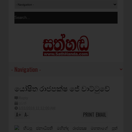
යෝෂිත රාජපක්ෂ ජේ වාට්ටුවේ
Reply
පුවත්
1/31/2016 11:12:00 AM
A
A
PRINT
EMAIL
+
-
හිටපු ජනාධිපති මහින්ද රාජපක්‍ෂ මහතාගේ පුත්