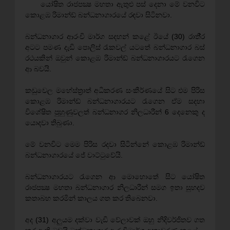
යෝෂිත රාජපක්‍ෂ මහතා ඇතුළු පස් දෙනා මේ වනවිට
කොළඹ රිමාන්ඩ් බන්ධනාගාරයේ රඳවා සිටිනවා.
බන්ධනාගාර ආරංචි මාර්ග සදහන් කළේ ඊයේ (30) රාතී‍්‍ර
අටට පමණ දැඩි පොලිස් රැකවල් යටතේ බන්ධනාගාර බස්
රථයකින් ඔවුන් කොළඹ රිමාන්ඩ් බන්ධනාගාරයට රැගෙන
ආ බවයි.
කඩුවෙල මහේස්ත‍්‍රාත් අධිකරණ සංකීර්ණයේ සිට එම පිරිස
කොළඹ රිමාන්ඩ් බන්ධනාගාරයට රැගෙන ඒම සදහා
විශේෂිත පුහුණුවලත් බන්ධනාගර නිලධාරීන් 6 දෙනෙකු ද
යොදවා තිබුණා.
මේ වනවිට මෙම පිරිස රදවා සිටින්නේ කොළඹ රිමාන්ඩ්
බන්ධනාගාරයේ ජේ වාට්ටුවේයි.
බන්ධනාගාරයට රැගෙන ආ මොහොතේ සිට යෝෂිත
රාජපක්‍ෂ මහතා බන්ධනාගාර නිලධාරීන් සමග ඉතා සුහදව
කතාබහ කරමින් කාලය ගත කර තිබෙනවා.
අද (31) අලුයම දක්වා වැඩි වේලාවක් ඔහු නිදිවර්ජිතව ගත