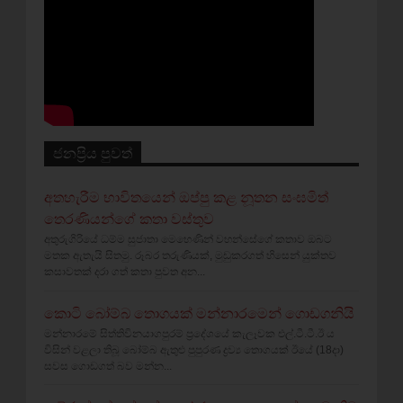
ජනප්‍රිය පුවත්
අතහැරීම භාවිතයෙන් ඔප්පු කළ නූතන සංඝමිත්
තෙරණියන්ගේ කතා වස්‌තුව
අතුරුගිරියේ ධම්ම සුජාතා මෙහෙණින් වහන්සේගේ කතාව ඔබට
මතක ඇතැයි සිතමු. රූබර තරුණියක්‌, මුඩුකරගත් හිසෙන් යුක්‌තව
කසාවතක්‌ දරා ගත් කතා පුවත අන...
කොටි බෝම්බ තොගයක් මන්නාරමෙන් ගොඩගනියි
මන්නාරමේ සිත්තිවිනයාගපුරම් ප්‍රදේශයේ කැලෑවක එල්.ටී.ටී.ඊ ය
විසින් වළලා තිබූ බෝම්බ ඇතුළු පුපුරණ ද්‍රව්‍ය තොගයක් ඊයේ (18දා)
සවස ගොඩගත් බව මන්න...