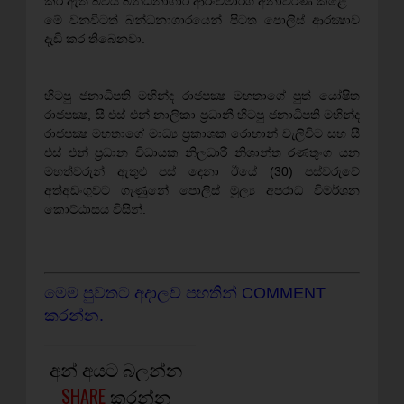
කර ඇති බවයි බන්ධනාගාර ආරංචිමාර්ග අනාවරණ කළේ.
මේ වනවිටත් බන්ධනාගාරයෙන් පිටත පොලිස් ආරක්‍ෂාව
දැඩි කර තිබෙනවා.
හිටපු ජනාධිපති මහින්ද රාජපක්‍ෂ මහතාගේ පුත් යෝෂිත
රාජපක්‍ෂ, සී එස් එන් නාලිකා ප‍්‍රධානී හිටපු ජනාධිපති මහින්ද
රාජපක්‍ෂ මහතාගේ මාධ්‍ය ප‍්‍රකාශක රොහාන් වැලිවිට සහ සී
එස් එන් ප‍්‍රධාන විධායක නිලධාරී නිශාන්ත රණතුංග යන
මහත්වරුන් ඇතුළු පස් දෙනා ඊයේ (30) පස්වරුවේ
අත්අඩංගුවට ගැණුනේ පොලිස් මූල්‍ය අපරාධ විමර්ශන
කොට්ඨාසය විසින්.
මෙම පුවතට අදාලව පහතින් COMMENT
කරන්න.
අන් අයට බලන්න
SHARE
කරන්න