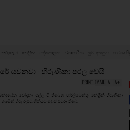
තරුකැට
කාලීන
දේශපාලන
ව්‍යාපාරික
සුව අසපුව
පාඨක පි
හිරේ යවනවා - හිරුණිකා පරල වෙයි
PRINT
EMAIL
A
A
-
+
යේන චෝදනා එල්ල වී තිබෙන පාර්ලිමේන්තු මන්ත‍්‍රීනී හිරුණිකා
් තබමින් හිරු රූපවාහිනියට දොස් පවරා තිබේ.