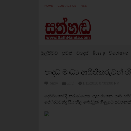
HOME
CONTACT US
RSS
මුල්පිටුව
පුවත්
විදෙස්
Gossip
විශේෂාංග
පාදඩ මාධ්‍ය ආයිතිකරුවන් 
Reply
පුවත්
1/11/2016 07:03:00 PM
දෙමටගොඩදී තරුණයෙකු පැහැරගෙන යාම සම්බන්ද
පේ‍්‍රමචන්ද්‍ර සිය නිල ෆේස්බුක් ගිණුමේ සටහනක