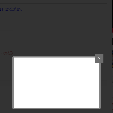
NT කරන්න.
එස්.බී.
✕