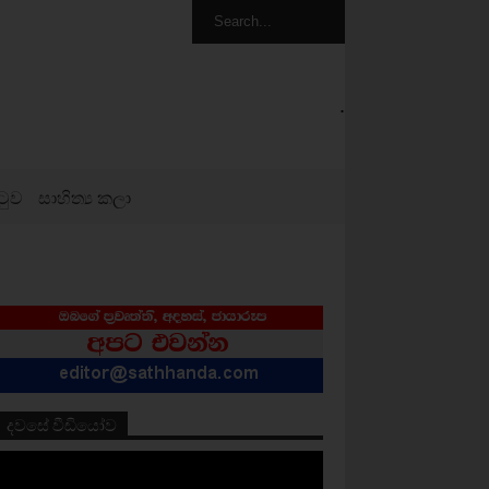
.
ටුව
සාහිත්‍ය කලා
දවසේ වීඩියෝව