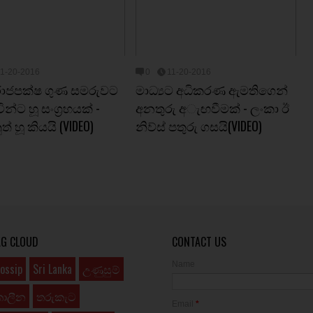
11-20-2016
0
11-20-2016
 රාජපක්‌ෂ ගුණ සමරුවට
මාධ්‍යට අධිකරණ ඇමතිගෙන්
න්ට හූ සංග්‍රහයක්‌ -
අනතුරු අැඟවීමක් - ලංකා ඊ
ත් හූ කියයි (VIDEO)
නිව්ස් පතුරු ගසයි(VIDEO)
AG CLOUD
CONTACT US
Name
ossip
Sri Lanka
උණුසුම්
කාලීන
තරුකැට
Email
*