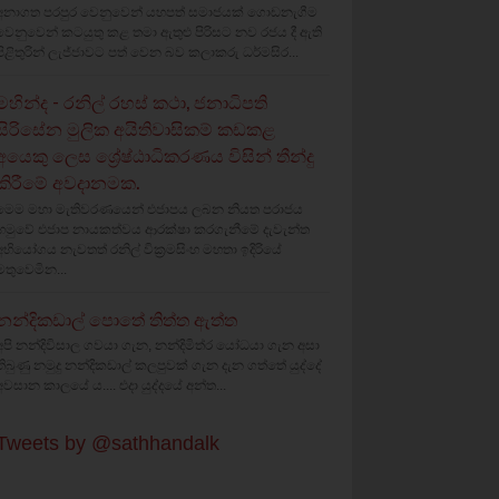
අනාගත පරපුර වෙනුවෙන් යහපත් සමාජයක් ගොඩනැගීම
වෙනුවෙන් කටයුතු කළ තමා ඇතුළු පිරිසට නව රජය දී ඇති
පිළිතුරින් ලැජ්ජාවට පත් වෙන බව කලාකරු ධර්මසිර...
මහින්ද - රනිල් රහස් කථා, ජනාධිපති
සිරිසේන මුලික අයිතිවාසිකම් කඩකළ
අයෙකු ලෙස ශ්‍රේෂ්ඨාධිකරණය විසින් තීන්දු
කිරීමේ අවදානමක.
මෙම මහා මැතිවරණයෙන් එජාපය ලබන නියත පරාජය
හමුවේ එජාප නායකත්වය ආරක්ෂා කරගැනීමේ දැවැන්ත
අභියෝගය නැවතත් රනිල් වික්‍රමසිංහ මහතා ඉදිරියේ
මතුවෙමින...
නන්දිකඩාල් පොතේ තිත්ත ඇත්ත
අපි නන්දිවිසාල ගවයා ගැන, නන්දිමිත්ර යෝධයා ගැන අසා
තිබුණු නමුදු නන්දිකඩාල් කලපුවක් ගැන දැන ගත්තේ යුද්දේ
අවසාන කාලයේ ය.... එදා යුද්දයේ අන්ත...
Tweets by @sathhandalk