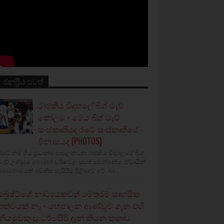
ජනප්‍රිය පුවත්
රාජකීය විදුහලේ බිග් මැච්
කෝලම - මෙය බිග් මැච්
සංස්කෘතියද රටේ සංස්කෘතියේ
විනාසයද [PHOTOS]
රටේ නම ගිය ප්‍රධානම පාසලක්වන රාජකීය විද්‍යාලයේ බිග්
මැච් උණුසුම බොහෝ වර්ෂ වල පුවත් මවන්නේය. ඒවායින්
බොහොමයක් අවිනීත හැසිරීම් පිළිබඳව වේ. බා...
බ්‍රෙෂ්ට්ගේ නාට්‍යයකවත් මෙතරම් සාහසික
තත්වයක් නෑ - යහපාලන ආණ්ඩුව ගැන එහි
නියමුවකු වූ ධර්මසිරි දැන් කියන කතාව