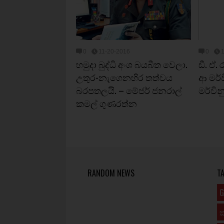
0
11-20-2016
0
හමුදා බුද්ධි අංශ බයබීත වෙලා.
ඩී. ඒ.
උතුර-නැගෙනහිර තත්වය
ආ මර්වි
බරපතලයි. – මේජර් ජනරාල්
මර්විනු
කමල් ගුණරත්න
RANDOM NEWS
T
G