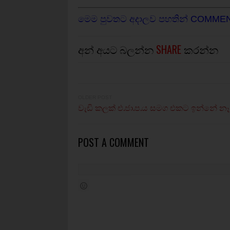
මෙම පුවතට අදාලව පහතින් COMME
අන් අයට බලන්න
SHARE
කරන්න
OLDER POST
වැඩි කලක් එ.ජා.ප.ය සමග එකට ඉන්නේ නෑ - 
POST A COMMENT