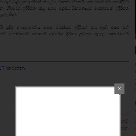
ට පැමිණිල්ලක් ඉදිරිපත් කළේය. මානව හිමිකම් කොමිසම එම පහරදීමට
න් නිර්දේශ ඉදිරිපත් කළ අතර ශ්‍රේෂ්ඨාධිකරණයට පෙත්සමක් ඉදිරිපත්
ල්ලමිනි.
 ප්‍රදීප් නාමල්දෙනිය මෙම පෙත්සම ඉදිරිපත් කර ඇති අතර එහි
මිකම් කොමිසමේ සභාපති ආචාර්ය දීපිකා උඩගම ඇතුළ කොමිසමේ
NT කරන්න.
✕
OLDER POST
කවුද මේ ජෝර්ජ් සොරෝස් - දන්නේ නැති නම්
මෙන්න