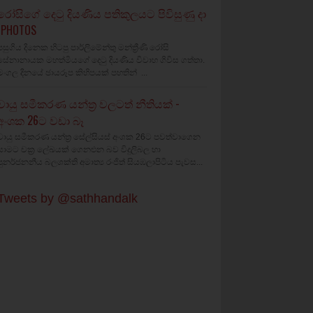
රෝසිගේ දෙටු දියණිය පතිකුලයට පිවිසුණු දා
(PHOTOS
පසුගිය දිනෙක හිටපු පාර්ලිමේන්තු මන්ත්‍රීණි රෝසි
සේනානායක මහත්මියගේ දෙටු දියණිය විවාහ ගිවිස ගත්තා.
මංගල දිනයේ ඡායරූප කිහිපයක් පහතින් ...
වායු සමීකරණ යන්ත්‍ර වලටත් නීතියක් -
අංශක 26ට වඩා බෑ
වායු සමීකරණ යන්ත්‍ර සේල්සියස් අංශක 26ට පවත්වාගෙන
යාමට චක්‍ර ලේඛයක් ගෙනඑන බව විදුලිබල හා
පුනර්ජනනීය බලශක්ති අමාත්‍ය රංජිත් සියඹලාපිටිය පැවස...
Tweets by @sathhandalk