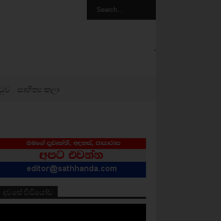
.
ටුව
සාහිත්‍ය කලා
දවසේ වීඩියෝව