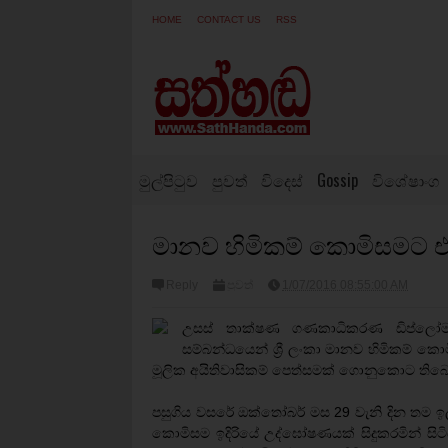
HOME
CONTACT US
RSS
මුල්පිටුව
පුවත්
විදෙස්
Gossip
විශේෂාංග
මානව හිමිකම් කොමිසමට එ
Reply
පුවත්
1/07/2016 08:55:00 AM
උසස් තාක්ෂණ ගණකාධිකරණ ඩිප්ලෝමා
සම්බන්ධයෙන් ශ්‍රී ලංකා මානව හිමිකම් ක
මූලික අයිතිවාසිකම් පෙත්සමක් ගොනුකොට තිබ
පසුගිය වසරේ ඔක්තෝබර් මස 29 වැනි දින තම ඉල්ලී
කොමිසම ඉදිරියේ උද්ඝෝෂණයක් සිදුකරමින් සිටිය