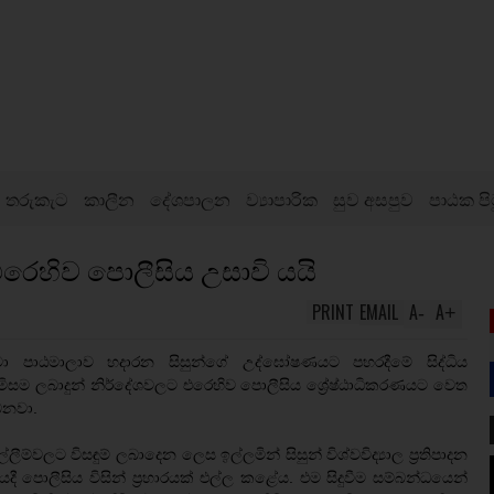
තරුකැට
කාලීන
දේශපාලන
ව්‍යාපාරික
සුව අසපුව
පාඨක පි
රෙහිව පොලීසිය උසාවි යයි
PRINT
EMAIL
A
A
-
+
 පාඨමාලාව හදාරන සිසුන්ගේ උද්ඝෝෂණයට පහරදීමේ සිද්ධිය
ොමිසම ලබාදුන් නිර්දේශවලට එරෙහිව පොලීසිය ශ්‍රේෂ්ඨාධිකරණයට වෙත
ෙනවා.
ම්වලට විසඳුම් ලබාදෙන ලෙස ඉල්ලමින් සිසුන් විශ්වවිද්‍යාල ප්‍රතිපාදන
දී පොලීසිය විසින් ප්‍රහාරයක් එල්ල කළේය. එම සිදුවීම සම්බන්ධයෙන්