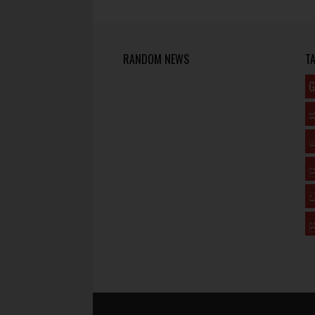
RANDOM NEWS
T
G
ප
ව
ස