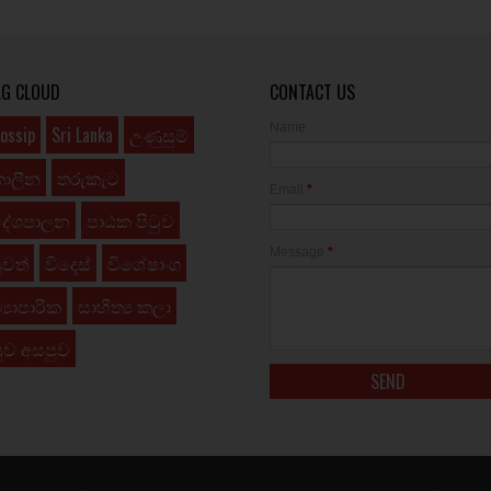
AG CLOUD
CONTACT US
Name
ossip
Sri Lanka
උණුසුම්
කාලීන
තරුකැට
Email
*
දේශපාලන
පාඨක පිටුව
Message
*
ුවත්
විදෙස්
විශේෂාංග
්‍යාපාරික
සාහිත්‍ය කලා
ුව අසපුව