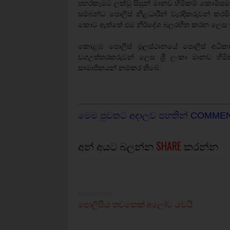
පහරකෑමට ලක්වූ සිසුන් මානව හිමිකම් කොමිසම
සම්බන්ධ පොලිස් නිළධාරීන් වැරදිකරුවන් කරමි
කොට ඇත්තේ එම නිර්දේශ බලරහිත කරන ලෙස ඉ
කොළඹ පොලිස් මූලස්ථානයේ පොලිස් අධිකාරී
වගඋත්තරකරුවන් ලෙස ශ්‍රී ලංකා මානව හි
සාමාජිකයන් නම්කර තිබේ.
මෙම පුවතට අදාලව පහතින් COMME
අන් අයට බලන්න
SHARE
කරන්න
NEWER POST
පොලිසිය තවකෙක් අලෝව යවයි