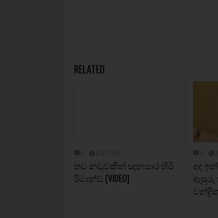
RELATED
0
2-9-2016
0
තව නඩුවකින් ඥානසාර හිමි
අද ඉ
රිමාන්ඩ් [VIDEO]
ඇසුරු
චන්ද්‍රි