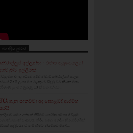
ජනප්‍රිය පුවත්
කබ්රාල්ලුත් අල්ලන්න - එජාප පසුපෙලෙන්
අගමැතිට ඉල්ලීමක්
හිටපු මහ බැංකු අධිපති අජිත් නිවාඩ් කබ්රාල්ගේ පාලන
සමයේ දීශ්‍ රී ලංකා මහ බැංකුවේ සිදු වූ බව කියන මහා
පරිමාණ මූල්‍ය ගනුදෙනු 13 ක් සම්බන්ධය...
ETCA ගැන සාකච්චා අද කොළඹදී ආරම්භ
කරයි
ඉන්දියාව සමග අත්සන් කිරීමට යෝජිත එට්කා ගිවිසුම
සම්බන්ධයෙන් සාකච්ඡා කිරීම සඳහා ඉන්දීය නියෝජිතයින්
පිරිසක් අද දිවයිනට පැමිණීමට නියමිතව තිබේ...