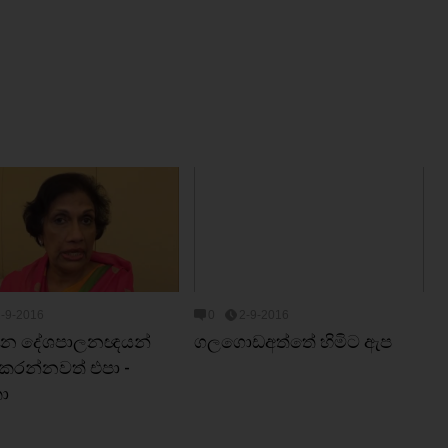
2-9-2016
0
2-9-2016
න්න දේශපාලනඥයන්
ගලගොඩඅත්තේ හිමිට ඇප
 කරන්නවත් එපා -
කා