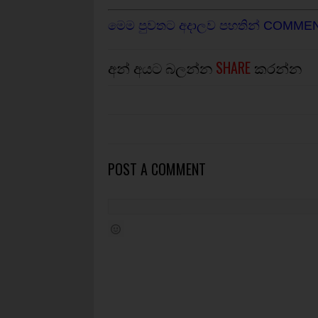
මෙම පුවතට අදාලව පහතින් COMME
අන් අයට බලන්න
SHARE
කරන්න
POST A COMMENT