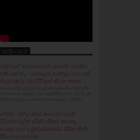
ජනප්‍රිය පුවත්
බ්‍රෙෂ්ට්ගේ නාට්‍යයකවත් මෙතරම් සාහසික
තත්වයක් නෑ - යහපාලන ආණ්ඩුව ගැන එහි
නියමුවකු වූ ධර්මසිරි දැන් කියන කතාව
අනාගත පරපුර වෙනුවෙන් යහපත් සමාජයක් ගොඩනැගීම
වෙනුවෙන් කටයුතු කළ තමා ඇතුළු පිරිසට නව රජය දී ඇති
පිළිතුරින් ලැජ්ජාවට පත් වෙන බව කලාකරු ධර්මසිර...
මහින්ද - රනිල් රහස් කථා, ජනාධිපති
සිරිසේන මුලික අයිතිවාසිකම් කඩකළ
අයෙකු ලෙස ශ්‍රේෂ්ඨාධිකරණය විසින් තීන්දු
කිරීමේ අවදානමක.