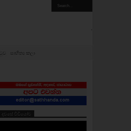
.
ටුව
සාහිත්‍ය කලා
දවසේ වීඩියෝව