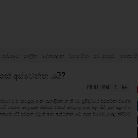
තරුකැට
කාලීන
දේශපාලන
ව්‍යාපාරික
සුව අසපුව
පාඨක පි
ෙකක් අස්වෙන්න යයි?
PRINT
EMAIL
A
A
-
+
ජයේ වැඩ කටයුතු ගැන පැහැදීමක් නැති බව ප‍්‍රසිද්ධියේ පවසමින් විශේෂ
 වෙයි.වසරක කාලයක් තිස්සේ රජයේ කටයුතු දෙස බල සිටි මුත් සැලකිය
්තේ යයි පවසන ඔවුන් ඉතා ඉක්මින්න මේ ගැන විරෝධය පල කිරීමට