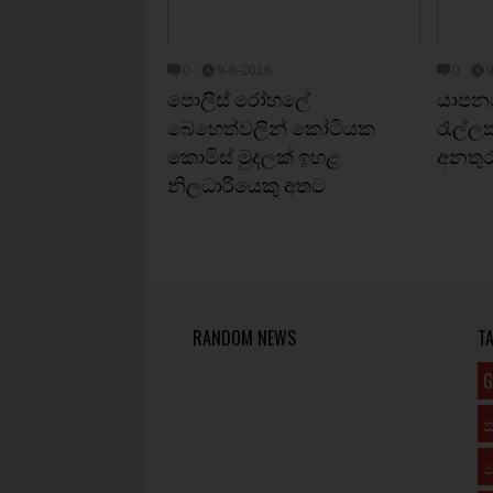
0
9-8-2016
0
පොලිස් රෝහ‍ලේ
යාපනය
බෙහෙත්වලින් කෝටියක
රැල්ලක
කොමිස් මුදලක් ඉහළ
අනතුර
නිලධාරියෙකු අතට
RANDOM NEWS
T
G