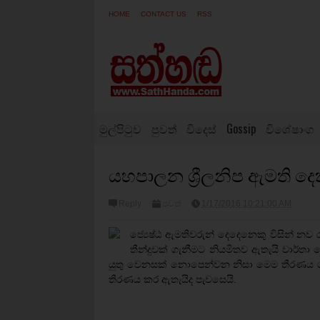
HOME
CONTACT US
RSS
මුල්පිටුව
පුවත්
විදෙස්
Gossip
විශේෂාංග
යහපාලන ශ්‍රීලනිප ඇමති ද
Reply
පුවත්
1/17/2016 10:21:00 AM
ජ්‍යෙෂ්ඨ ඇමතිවරුන් දෙදෙනෙකු විසින් නව ර
තීන්දුවක් ගැනීමට නියමිතව ඇතැයි වාර්තා
යුතු වෙනසක් නොපෙන්වන නිසා මෙම තීරණය ගත
තීරණය කර ඇතැයිද පැවසෙයි.