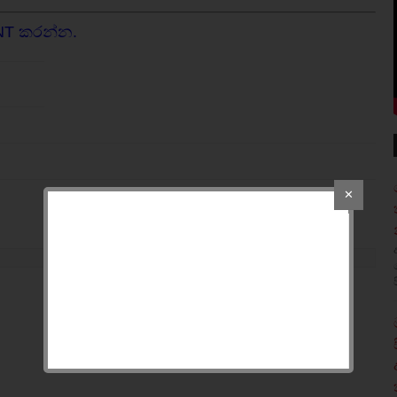
NT කරන්න.
✕