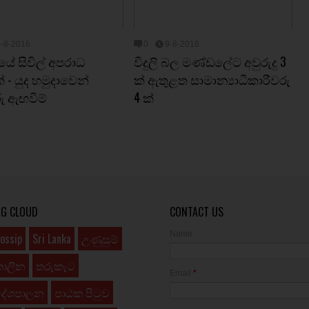
9-8-2016
0
9-8-2016
ේ සිවිල් අපරාධ
විදුලි බල මණ්ඩලේට අවුරුදු 3
් - යුද හමුදාවෙන්
ක් ඇතුළත සාමාන්‍යාධීකාරීවරු
ු ඇඟවීම්
4 ක්
AG CLOUD
CONTACT US
Name
ossip
Sri Lanka
උණුසුම්
කාලීන
තරුකැට
Email
*
දේශපාලන
පාඨක පිටුව