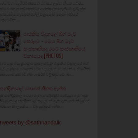
මෙම මහා මැතිවරණයෙන් එජාපය ලබන නියත පරාජය
හමුවේ එජාප නායකත්වය ආරක්ෂා කරගැනීමේ දැවැන්ත
අභියෝගය නැවතත් රනිල් වික්‍රමසිංහ මහතා ඉදිරියේ
මතුවෙමින...
රාජකීය විදුහලේ බිග් මැච්
කෝලම - මෙය බිග් මැච්
සංස්කෘතියද රටේ සංස්කෘතියේ
විනාසයද [PHOTOS]
රටේ නම ගිය ප්‍රධානම පාසලක්වන රාජකීය විද්‍යාලයේ බිග්
මැච් උණුසුම බොහෝ වර්ෂ වල පුවත් මවන්නේය. ඒවායින්
බොහොමයක් අවිනීත හැසිරීම් පිළිබඳව වේ. බා...
නන්දිකඩාල් පොතේ තිත්ත ඇත්ත
අපි නන්දිවිසාල ගවයා ගැන, නන්දිමිත්ර යෝධයා ගැන අසා
තිබුණු නමුදු නන්දිකඩාල් කලපුවක් ගැන දැන ගත්තේ යුද්දේ
අවසාන කාලයේ ය.... එදා යුද්දයේ අන්ත...
Tweets by @sathhandalk