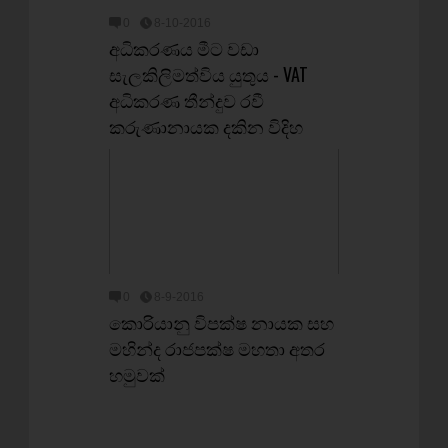
0
8-10-2016
අධිකරණය මීට වඩා
සැලකිලිමත්විය යුතුය - VAT
අධිකරණ තීන්දුව රවී
කරුණානායක දකින විදිහ
0
8-9-2016
කොරියානු විපක්ෂ නායක සහ
මහින්ද රාජපක්ෂ මහතා අතර
හමුවක්