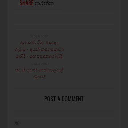
SHARE
කරන්න
OLDER POST
නොනවතින පාතාල
ගැටුම් - අයත් කපා කොටා
මරයි - යහපආකයෝ බුදි
NEWER POST
තවත් ගුවන් තොටුපලවල්
තුනක්
POST A COMMENT