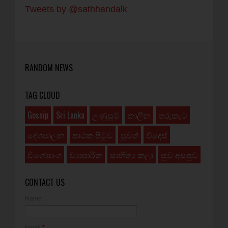
Tweets by @sathhandalk
RANDOM NEWS
TAG CLOUD
Gossip
Sri Lanka
උණුසුම්
කාලීන
තරුකැට
දේශපාලන
පාඨක පිටුව
පුවත්
විදෙස්
විශේෂාංග
ව්‍යාපාරික
සාහිත්‍ය කලා
සුව අසපුව
CONTACT US
Name
Email
*