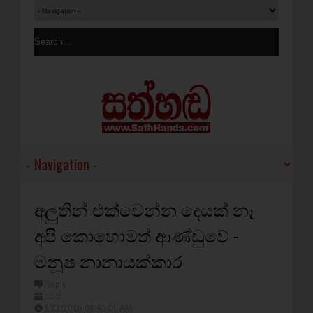
අලුතින් එක්‌වෙන්න දෙයක්‌ නෑ
අපි කොහොමත් ආණ්‌ඩුවේ -
මනූෂ නානායක්‌කාර
Reply
පුවත්
1/21/2016 08:45:00 AM