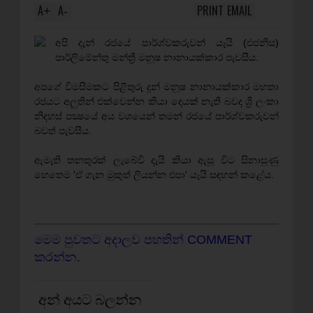
A
A
PRINT
EMAIL
+
-
අපි දැන් රජයේ පාර්ශ්වකරුවන් යෑයි (එජනිස)
පාර්ලිමේන්තු මන්ත්‍රී මනූෂ නානායක්‌කාර පැවසීය.
අපගේ විමසීමකට පිළිතුරු දුන් මනූෂ නානායක්‌කාර මහතා
රජයට අලුතින් එක්‌වෙන්න කියා දෙයක්‌ නැති බවද ශ්‍රී ලංකා
නිදහස්‌ පක්‍ෂයේ අය වශයෙන් තමන් රජයේ පාර්ශ්වකරුවන්
බවත් පැවසීය.
ඇමැති තනතුරක්‌ ලැබේවි දැයි කියා ඇසූ විට සිනාසුණු
හෙතෙම 'ඒ ගැන මුකුත් ලියන්න එපා' යෑයි සඳහන් කළේය.
මෙම පුවතට අදාලව පහතින් COMMENT
කරන්න.
අන් අයට බලන්න