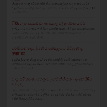
හිටපු මහ බැංකු අධිපති අජිත් නිවාඩ් කබ්රාල්ගේ පාලන සමයේ දීශ්‍
රී ලංකා මහ බැංකුවේ සිදු වූ බව කියන මහා පරිමාණ මූල්‍ය ගනුදෙනු 13
ක් සම්බන්ධය...
ETCA ගැන සාකච්චා අද කොළඹදී ආරම්භ කරයි
ඉන්දියාව සමග අත්සන් කිරීමට යෝජිත එට්කා ගිවිසුම සම්බන්ධයෙන්
සාකච්ඡා කිරීම සඳහා ඉන්දීය නියෝජිතයින් පිරිසක් අද දිවයිනට
පැමිණීමට නියමිතව තිබේ...
රෝසිගේ දෙටු දියණිය පතිකුලයට පිවිසුණු දා
(PHOTOS
පසුගිය දිනෙක හිටපු පාර්ලිමේන්තු මන්ත්‍රීණි රෝසි සේනානායක
මහත්මියගේ දෙටු දියණිය විවාහ ගිවිස ගත්තා. මංගල දිනයේ ඡායරූප
කිහිපයක් පහතින් ...
වායු සමීකරණ යන්ත්‍ර වලටත් නීතියක් - අංශක 26ට
වඩා බෑ
වායු සමීකරණ යන්ත්‍ර සේල්සියස් අංශක 26ට පවත්වාගෙන යාමට චක්‍ර
ලේඛයක් ගෙනඑන බව විදුලිබල හා පුනර්ජනනීය බලශක්ති අමාත්‍ය
රංජිත් සියඹලාපිටිය පැවස...