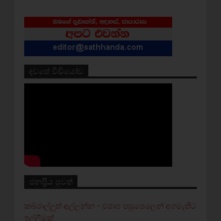
දවසේ වීඩියෝව
ජනප්‍රිය පුවත්
කබ්රාල්ලුත් අල්ලන්න - එජාප පසුපෙලෙන් අගමැතිට
ඉල්ලීමක්