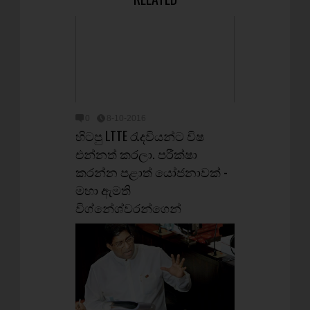
0
8-10-2016
හිටපු LTTE රැදවියන්ට විෂ
එන්නත් කරලා. පරීක්ෂා
කරන්න පළාත් යෝජනාවක් -
මහා ඇමති
විග්නේශ්වරන්ගෙන්