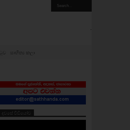
.
ටුව
සාහිත්‍ය කලා
දවසේ වීඩියෝව