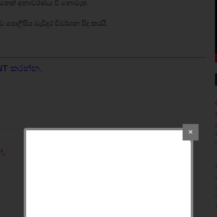
න මෙතෙක් අනාවරණය වී නොමැත.
පොලීසිය වැඩිදුර විමර්ශන සිදු කරයි.
NT කරන්න.
✕
්,