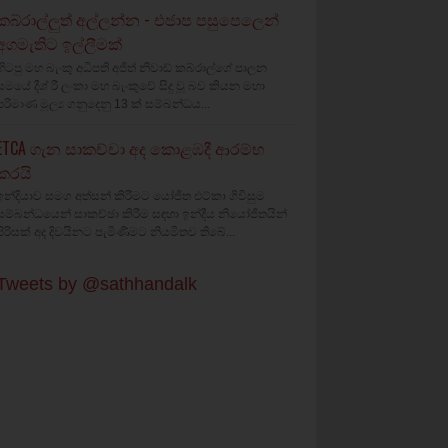
කබ්රාල්ලුත් අල්ලන්න - එජාප පසුපෙලෙන්
අගමැතිට ඉල්ලීමක්
හිටපු මහ බැංකු අධිපති අජිත් නිවාඩ් කබ්රාල්ගේ පාලන
සමයේ දීශ්‍ රී ලංකා මහ බැංකුවේ සිදු වූ බව කියන මහා
පරිමාණ මූල්‍ය ගනුදෙනු 13 ක් සම්බන්ධය...
ETCA ගැන සාකච්චා අද කොළඹදී ආරම්භ
කරයි
ඉන්දියාව සමග අත්සන් කිරීමට යෝජිත එට්කා ගිවිසුම
සම්බන්ධයෙන් සාකච්ඡා කිරීම සඳහා ඉන්දීය නියෝජිතයින්
පිරිසක් අද දිවයිනට පැමිණීමට නියමිතව තිබේ...
Tweets by @sathhandalk