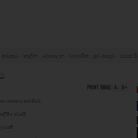
තරුකැට
කාලීන
දේශපාලන
ව්‍යාපාරික
සුව අසපුව
පාඨක පි
ුට
PRINT
EMAIL
A
A
-
+
ි තබා ඝාතනය කර තිබේ.
ොලීසිය පවසයි.
ගලයෙකි.