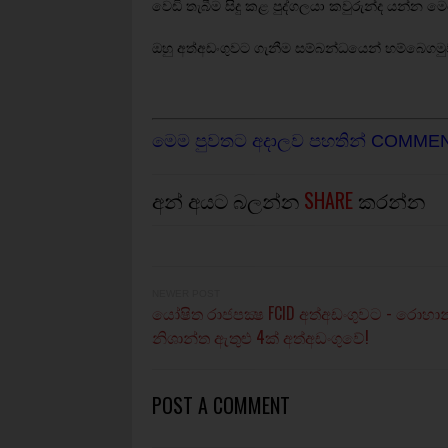
වෙඩි තැබීම සිදු කළ පුද්ගලයා කවුරුන්ද යන්
ඔහු අත්අඩංගුවට ගැනීම සම්බන්ධයෙන් හම්බෙගමුව 
මෙම පුවතට අදාලව පහතින් COMME
අන් අයට බලන්න
SHARE
කරන්න
NEWER POST
යෝෂිත රාජපක්‍ෂ FCID අත්අඩංගුවට - රොහාන
නිශාන්ත ඇතුළු 4ක් අත්අඩංගුවේ!
POST A COMMENT