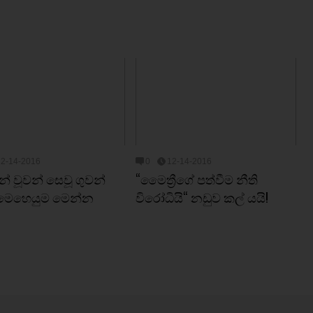
12-14-2016
0
12-14-2016
න් වූවන් සෙවූ ගුවන්
“මෛත්‍රීගේ පත්වීම නීති
 මෙහෙයුම මෙන්න
විරෝධියි“ නඩුව කල් යයි!