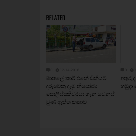
RELATED
0
12-14-2016
0
මාතලේ කාර් එකේ ඩිකියට
අතුරුද
දරුවෙකු දැමූ නියෝජ්‍ය
හමුදා
පොලිස්පතිවරයා ගැන වෙනස්
වුණ ඇත්ත කතාව