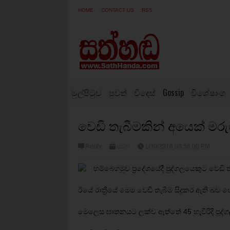
HOME
CONTACT US
RSS
මුල්පිටුව
පුවත්
විදෙස්
Gossip
විශේෂාංග
වෙඩි තැබීමකින් අයෙක් මර
Reply
පුවත්
1/30/2016 03:56:00 PM
හම්බෙගමුව ප්‍රදේශයේදී පුද්ගලයෙකුට වෙඩ
ඊයේ රාත්‍රීයේ මෙම වෙඩි තැබීම සිදුකර ඇති බව ප
මෙලෙස ඝාතනයට ලක්ව ඇත්තේ 45 හැවිරිදි පුද්