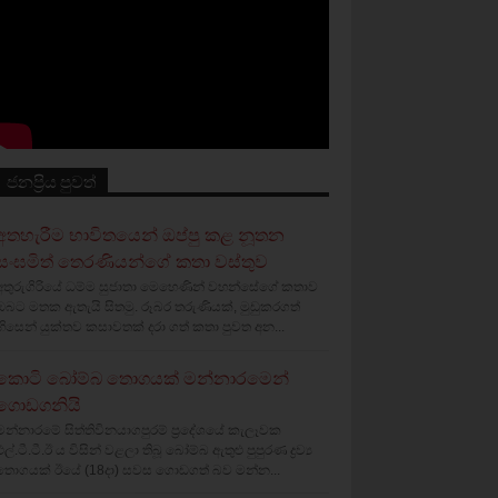
ජනප්‍රිය පුවත්
අතහැරීම භාවිතයෙන් ඔප්පු කළ නූතන
සංඝමිත් තෙරණියන්ගේ කතා වස්‌තුව
අතුරුගිරියේ ධම්ම සුජාතා මෙහෙණින් වහන්සේගේ කතාව
ඔබට මතක ඇතැයි සිතමු. රූබර තරුණියක්‌, මුඩුකරගත්
හිසෙන් යුක්‌තව කසාවතක්‌ දරා ගත් කතා පුවත අන...
කොටි බෝම්බ තොගයක් මන්නාරමෙන්
ගොඩගනියි
මන්නාරමේ සිත්තිවිනයාගපුරම් ප්‍රදේශයේ කැලෑවක
එල්.ටී.ටී.ඊ ය විසින් වළලා තිබූ බෝම්බ ඇතුළු පුපුරණ ද්‍රව්‍ය
තොගයක් ඊයේ (18දා) සවස ගොඩගත් බව මන්න...