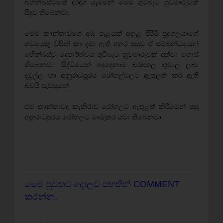
බහින්බස්වීමක් දුරදිග යෑමෙන් මෙම ගුටිබැට හුවමාරුවක්
සිදුව තිබෙනවා.
මෙම කාන්තාවගේ අඹ පැළයක් අදාළ පිරිමි පුද්ගලයාගේ
ගවයෙකු විසින් කා දමා ඇති අතර පසුව ඒ සම්බන්ධයෙන්
බහින්බස්වූ දෙපාර්ශ්වය ගුටිබැට හුවමාරුවක් දක්වා ගොස්
තිබෙනවා. සිද්ධියෙන් දෙදෙනාම බරපතල තුවාල ලබා
දඹුල්ල හා අනුරාධපුරය රෝහල්වලට ඇතුලත් කර ඇති
බවයි පැවසුනේ.
එම කාන්තාවද කැකිරාව රෝහලට ඇතුළත් කිරීමෙන් පසු
අනුරාධපුරය රෝහලට මාරුකර යවා තිබෙනවා.
මෙම පුවතට අදාලව පහතින් COMMENT
කරන්න.