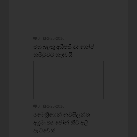
0
2-25-2016
මහ බැංකු අධිපති අද කෝප්
කමිටුවට කැඳවයි
0
2-25-2016
මෛත්‍රිගෙන් නවසීලන්ත
අග්‍රමාත්‍ය ජෝන් කීට අලි
පැටවෙක්