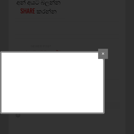
අන් අයට බලන්න
SHARE
කරන්න
NEWER POST
කළු හමුදාවට ළඟදීම
✕
සුදුකොඩි - හරීන් මරණ
තර්ජන කරයි
POST A COMMENT