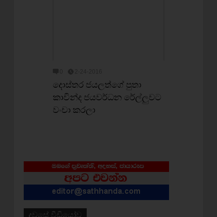
0
2-24-2016
දොස්තර ජයලත්ගේ පුතා
කාවින්ද ජයවර්ධන රේල්ලුවට
වංචා කරලා
දවසේ වීඩියෝව