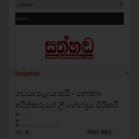
ගවයා පැළය කයි - නෝනා
අයිතිකරුගේ ලිංගේන්ද්‍රය මිරිකයි
Reply
පුවත්
1/06/2016 08:43:00 AM
A
A
PRINT
EMAIL
+
-