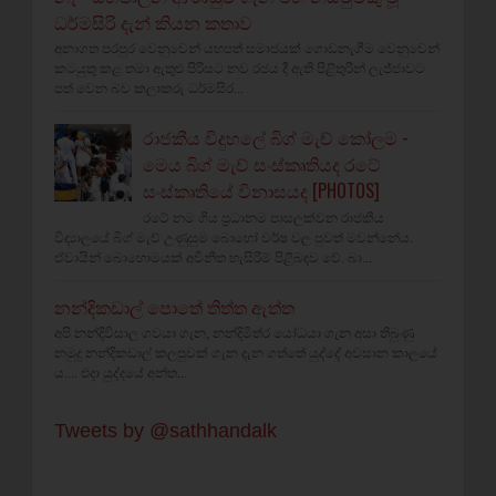
ධර්මසිරි දැන් කියන කතාව
අනාගත පරපුර වෙනුවෙන් යහපත් සමාජයක් ගොඩනැගීම වෙනුවෙන්
කටයුතු කළ තමා ඇතුළු පිරිසට නව රජය දී ඇති පිළිතුරින් ලැජ්ජාවට
පත් වෙන බව කලාකරු ධර්මසිර...
රාජකීය විදුහලේ බිග් මැච් කෝලම -
මෙය බිග් මැච් සංස්කෘතියද රටේ
සංස්කෘතියේ විනාසයද [PHOTOS]
රටේ නම ගිය ප්‍රධානම පාසලක්වන රාජකීය
විද්‍යාලයේ බිග් මැච් උණුසුම බොහෝ වර්ෂ වල පුවත් මවන්නේය.
ඒවායින් බොහොමයක් අවිනීත හැසිරීම් පිළිබඳව වේ. බා...
නන්දිකඩාල් පොතේ තිත්ත ඇත්ත
අපි නන්දිවිසාල ගවයා ගැන, නන්දිමිත්ර යෝධයා ගැන අසා තිබුණු
නමුදු නන්දිකඩාල් කලපුවක් ගැන දැන ගත්තේ යුද්දේ අවසාන කාලයේ
ය.... එදා යුද්දයේ අන්ත...
Tweets by @sathhandalk