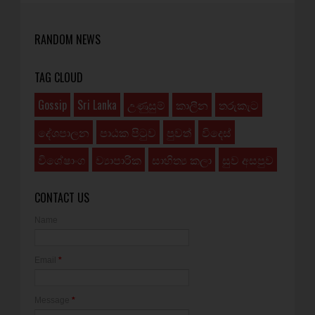
RANDOM NEWS
TAG CLOUD
Gossip
Sri Lanka
උණුසුම්
කාලීන
තරුකැට
දේශපාලන
පාඨක පිටුව
පුවත්
විදෙස්
විශේෂාංග
ව්‍යාපාරික
සාහිත්‍ය කලා
සුව අසපුව
CONTACT US
Name
Email
*
Message
*