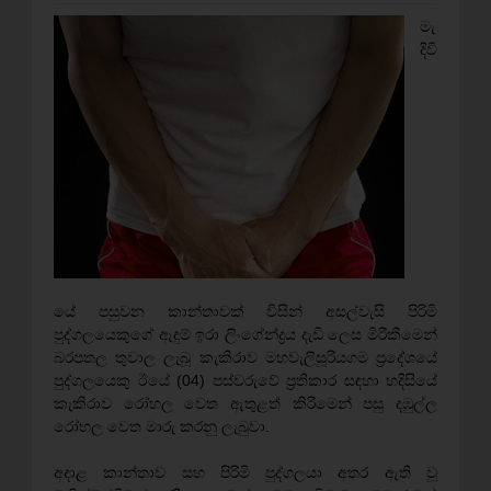
මැ
දිවි
යේ පසුවන කාන්තාවක් විසින් අසල්වැසි පිරිමි
පුද්ගලයෙකුගේ ඇඳුම් ඉරා ලිංගේන්ද්‍රය දැඩි ලෙස මිරිකීමෙන්
බරපතල තුවාල ලැබූ කැකිරාව මහවැලිසූරියගම ප්‍රදේශයේ
පුද්ගලයෙකු ඊයේ (04) පස්වරුවේ ප්‍රතිකාර සඳහා හදිසියේ
කැකිරාව රෝහල වෙත ඇතුළත් කිරීමෙන් පසු දඹුල්ල
රෝහල වෙත මාරු කරනු ලැබුවා.
අදාළ කාන්තාව සහ පිරිමි පුද්ගලයා අතර ඇති වූ