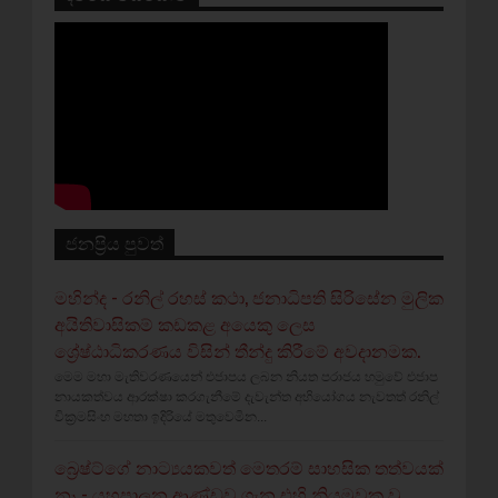
ජනප්‍රිය පුවත්
මහින්ද - රනිල් රහස් කථා, ජනාධිපති සිරිසේන මුලික
අයිතිවාසිකම් කඩකළ අයෙකු ලෙස
ශ්‍රේෂ්ඨාධිකරණය විසින් තීන්දු කිරීමේ අවදානමක.
මෙම මහා මැතිවරණයෙන් එජාපය ලබන නියත පරාජය හමුවේ එජාප
නායකත්වය ආරක්ෂා කරගැනීමේ දැවැන්ත අභියෝගය නැවතත් රනිල්
වික්‍රමසිංහ මහතා ඉදිරියේ මතුවෙමින...
බ්‍රෙෂ්ට්ගේ නාට්‍යයකවත් මෙතරම් සාහසික තත්වයක්
නෑ - යහපාලන ආණ්ඩුව ගැන එහි නියමුවකු වූ