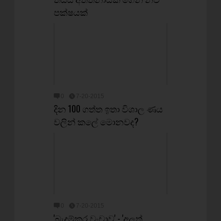
පක්ෂයක්
0
7-20-2015
දින 100 ගත්ත ඉතා විශාල ණය
වලින් කලේ මොනවද?
0
7-20-2015
'බැදුම්කර වංචාව' - 'අලුත්