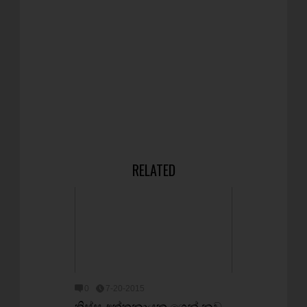
RELATED
0
7-20-2015
තිස්ස අත්තනායක ගෙන් නව