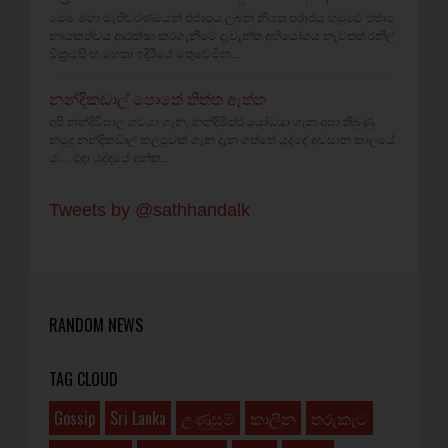
මෙම මහා මැතිවරණයෙන් එජාපය ලබන නියත පරාජය හමුවේ එජාප
නායකත්වය ආරක්ෂා කරගැනීමේ දැවැන්ත අභියෝගය නැවතත් රනිල්
වික්‍රමසිංහ මහතා ඉදිරියේ මතුවෙමින...
නන්දිකඩාල් පොතේ තිත්ත ඇත්ත
අපි නන්දිවිසාල ගවයා ගැන, නන්දිමිත්ර යෝධයා ගැන අසා තිබුණු
නමුදු නන්දිකඩාල් කලපුවක් ගැන දැන ගත්තේ යුද්දේ අවසාන කාලයේ
ය.... එදා යුද්දයේ අන්ත...
Tweets by @sathhandalk
RANDOM NEWS
TAG CLOUD
Gossip
Sri Lanka
උණුසුම්
කාලීන
තරුකැට