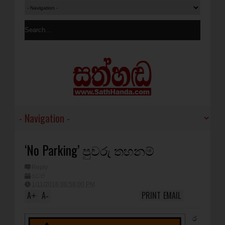
‘No Parking’ පුවරු තහනම්
Reply
පුවත්
1/11/2016 06:58:00 PM
A
A
PRINT
EMAIL
+
-
ර