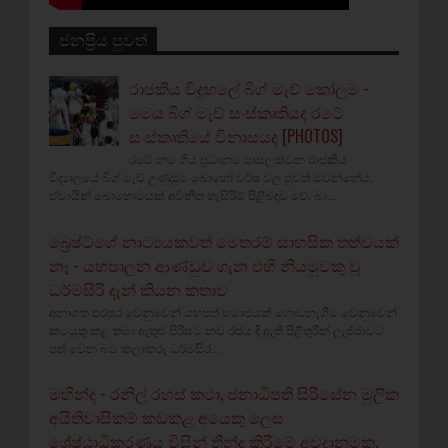
ජනප්‍රිය පුවත්
රාජකීය විදුහලේ බිග් මැච් කෝලම -
මෙය බිග් මැච් සංස්කෘතියද රටේ
සංස්කෘතියේ විනාසයද [PHOTOS]
රටේ නම ගිය ප්‍රධානම පාසලක්වන රාජකීය
විද්‍යාලයේ බිග් මැච් උණුසුම බොහෝ වර්ෂ වල පුවත් මවන්නේය.
ඒවායින් බොහොමයක් අවිනීත හැසිරීම් පිළිබඳව වේ. බා...
බ්‍රෙෂ්ට්ගේ නාට්‍යයකවත් මෙතරම් සාහසික තත්වයක්
නෑ - යහපාලන ආණ්ඩුව ගැන එහි නියමුවකු වූ
ධර්මසිරි දැන් කියන කතාව
අනාගත පරපුර වෙනුවෙන් යහපත් සමාජයක් ගොඩනැගීම වෙනුවෙන්
කටයුතු කළ තමා ඇතුළු පිරිසට නව රජය දී ඇති පිළිතුරින් ලැජ්ජාවට
පත් වෙන බව කලාකරු ධර්මසිර...
මහින්ද - රනිල් රහස් කථා, ජනාධිපති සිරිසේන මුලික
අයිතිවාසිකම් කඩකළ අයෙකු ලෙස
ශ්‍රේෂ්ඨාධිකරණය විසින් තීන්දු කිරීමේ අවදානමක.