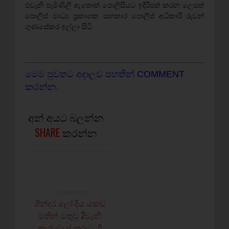
එවැනි පැමිණිලි ඇතොත් පොලිසියට ඉදිරිපත් කරන ලෙසත්
පොලිස් මාධ්‍ය ප‍්‍රකාශක සහකාර පොලිස් අධිකාරි රුවන්
ගුණසේකර ඉල්ලා සිටි.
මෙම පුවතට අදාලව පහතින් COMMENT
කරන්න.
අන් අයට බලන්න
SHARE
කරන්න
OLDER POST
ගින්දර ලෝ දිය යකඩ
මතින් මතුවූ 2වැනි
කැරැල්ලේ කුරුටු ගී