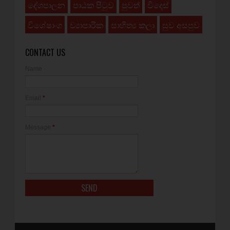
දේශපාලන
පාඨක පිටුව
පුවත්
විදෙස්
විශේෂාංග
ව්‍යාපාරික
සාහිත්‍ය කලා
සුව අසපුව
CONTACT US
Name
Email
*
Message
*