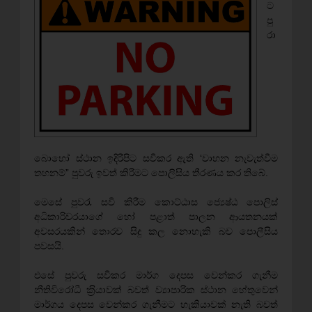
ට
පු
රා
බොහෝ ස්ථාන ඉදිරිපිට සවිකර ඇති ‘වාහන නැවැත්වීම
තහනම්” පුවරු ඉවත් කිරීමට පොලිසිය තීරණය කර තිබේ.
මෙසේ පුවරැ සවි කිරීම කොට්ඨාස ජ්‍යෙෂ්ඨ පොලිස්
අධිකාරිවරයාගේ හෝ පළාත් පාලන ආයතනයක්
අවසරයකින් තොරව සිදු කල නොහැකි බව පොලීසිය
පවසයි.
එසේ පුවරු සවිකර මාර්ග දෙපස වෙන්කර ගැනීම
නීතිවිරෝධී ක‍්‍රියාවක් බවත් ව්‍යාපාරික ස්ථාන හේතුවෙන්
මාර්ගය දෙපස වෙන්කර ගැනීමට හැකියාවක් නැති බවත්