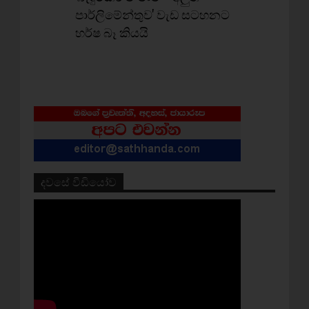
පාර්ලිමේන්තුව' වැඩ සටහනට
හර්ෂ බෑ කියයි
දවසේ වීඩියෝව