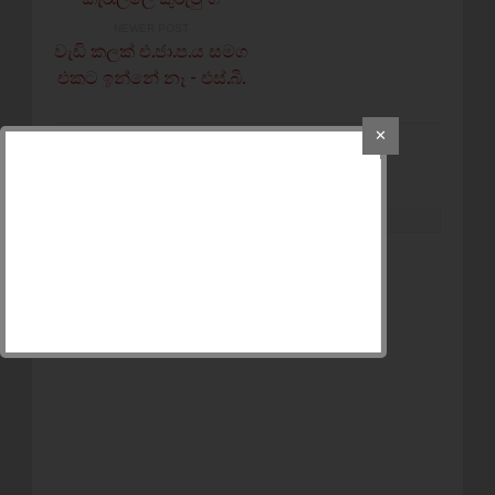
NEWER POST
වැඩි කලක් එ.ජා.ප.ය සමග
එකට ඉන්නේ නෑ - එස්.බී.
✕
POST A COMMENT