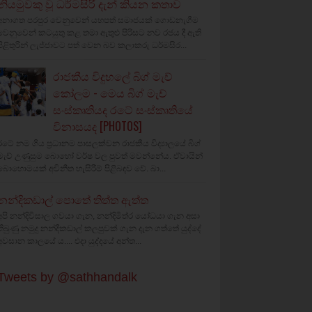
නියමුවකු වූ ධර්මසිරි දැන් කියන කතාව
අනාගත පරපුර වෙනුවෙන් යහපත් සමාජයක් ගොඩනැගීම
වෙනුවෙන් කටයුතු කළ තමා ඇතුළු පිරිසට නව රජය දී ඇති
පිළිතුරින් ලැජ්ජාවට පත් වෙන බව කලාකරු ධර්මසිර...
රාජකීය විදුහලේ බිග් මැච්
කෝලම - මෙය බිග් මැච්
සංස්කෘතියද රටේ සංස්කෘතියේ
විනාසයද [PHOTOS]
රටේ නම ගිය ප්‍රධානම පාසලක්වන රාජකීය විද්‍යාලයේ බිග්
මැච් උණුසුම බොහෝ වර්ෂ වල පුවත් මවන්නේය. ඒවායින්
බොහොමයක් අවිනීත හැසිරීම් පිළිබඳව වේ. බා...
නන්දිකඩාල් පොතේ තිත්ත ඇත්ත
අපි නන්දිවිසාල ගවයා ගැන, නන්දිමිත්ර යෝධයා ගැන අසා
තිබුණු නමුදු නන්දිකඩාල් කලපුවක් ගැන දැන ගත්තේ යුද්දේ
අවසාන කාලයේ ය.... එදා යුද්දයේ අන්ත...
Tweets by @sathhandalk