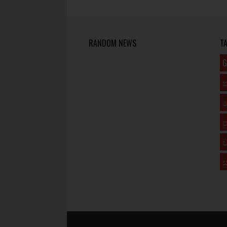
RANDOM NEWS
T
G
ප
ව
ස