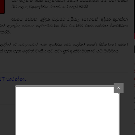
එහි ලේකම් අජිත් තිලකරත්න මහතා පවසන්නේ මේ වන තෙක්
ඊට අදාළ චක‍්‍රලේඛය නිකුත් කර නැති බවයි.
රජයේ සේවක මූලික වැටුපට රුපියල් දසදහසක් අදියර තුනකින්
ෙමින් ඇතැයිද පවසන ලේකම්වරයා මීට එරෙහිව රාජ්‍ය සේවක විරෝධතා
 කරයි.
ාද්දීන් ඒ වෙනුවෙන් තම ආත්මය පවා දෙමින් පෙනී සිටින්නේ සමන්
 පැන පැන දෙමින් වෘතීය සට පවා දුන් ආත්මාර්ථකාමී ගම් මැට්ටාය.
NT කරන්න.
✕