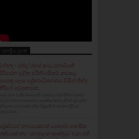
ජනප්‍රිය පුවත්
මහින්ද - රනිල් රහස් කථා, ජනාධිපති
සිරිසේන මුලික අයිතිවාසිකම් කඩකළ
අයෙකු ලෙස ශ්‍රේෂ්ඨාධිකරණය විසින් තීන්දු
කිරීමේ අවදානමක.
මෙම මහා මැතිවරණයෙන් එජාපය ලබන නියත පරාජය
හමුවේ එජාප නායකත්වය ආරක්ෂා කරගැනීමේ දැවැන්ත
අභියෝගය නැවතත් රනිල් වික්‍රමසිංහ මහතා ඉදිරියේ
මතුවෙමින...
බ්‍රෙෂ්ට්ගේ නාට්‍යයකවත් මෙතරම් සාහසික
තත්වයක් නෑ - යහපාලන ආණ්ඩුව ගැන එහි