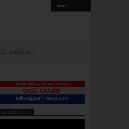
.
ටුව
සාහිත්‍ය කලා
දවසේ වීඩියෝව