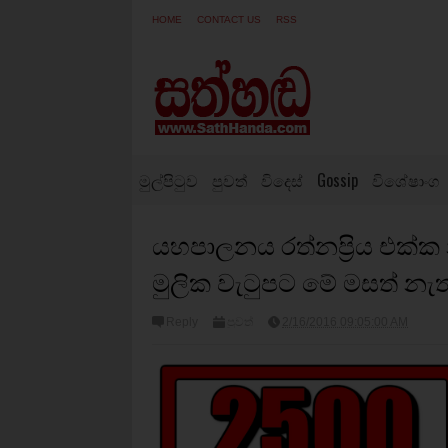
HOME
CONTACT US
RSS
මුල්පිටුව
පුවත්
විදෙස්
Gossip
විශේෂාංග
යහපාලනය රත්නප්‍රිය එක්ක 
මුලික වැටුපට මේ මසත් නැත
Reply
පුවත්
2/16/2016 09:05:00 AM