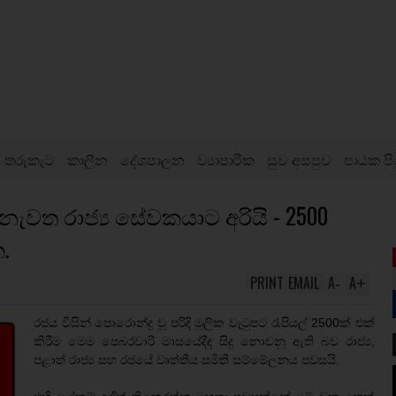
තරුකැට
කාලීන
දේශපාලන
ව්‍යාපාරික
සුව අසපුව
පාඨක පි
නැවත රාජ්‍ය සේවකයාට අරියි - 2500
.
PRINT
EMAIL
A
A
-
+
රජය විසින් පොරොන්දු වූ පරිදි මූලික වැටුපට රැපියල් 2500ක් එක්
කිරීම මෙම පෙබරවාරි මාසයේදීද සිදු නොවනු ඇති බව රාජ්‍ය,
පළාත් රාජ්‍ය සහ රජයේ වෘත්තීය සමිති සම්මේලනය පවසයි.