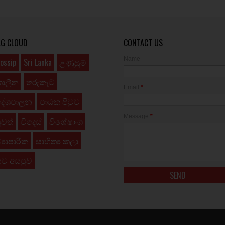
AG CLOUD
CONTACT US
Name
ossip
Sri Lanka
උණුසුම්
කාලීන
තරුකැට
Email
*
දේශපාලන
පාඨක පිටුව
Message
*
ුවත්
විදෙස්
විශේෂාංග
්‍යාපාරික
සාහිත්‍ය කලා
ුව අසපුව