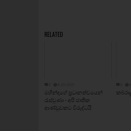
RELATED
0
8-20-2015
0
මහින්දගේ ප්‍රධානත්වයෙන්
කබ්රාල
රැස්වුණා - අපි ජාතික
ආණ්ඩුවකට විරුද්ධයි