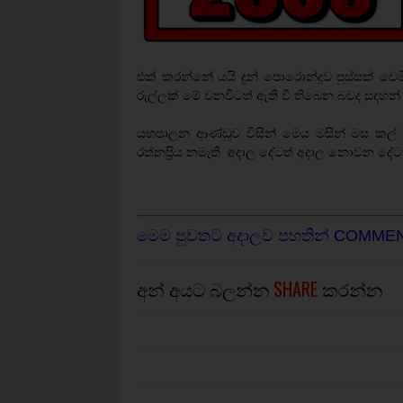
එක් කරන්නේ යයි දුන් පොරොන්දුව පුස්සක් ව
රුල්ලක් මේ වනවිටත් ඇති වී තිබෙන බවද සදහන්
යහපාලන ආණ්ඩුව විසින් මෙය මසින් මස කල් ද
රත්නප්‍රිය නමැති අදාල දේටත් අදාල නොවන දේටත්
මෙම පුවතට අදාලව පහතින් COMME
අන් අයට බලන්න
SHARE
කරන්න