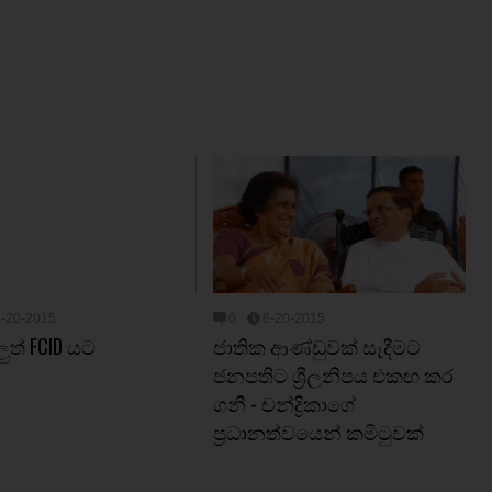
8-20-2015
0
8-20-2015
ුත් FCID යට
ජාතික ආණ්ඩුවක් සෑදීමට
ජනපතිට ශ්‍රීලනිපය එකඟ කර
ගනී - චන්ද්‍රිකාගේ
ප්‍රධානත්වයෙන් කමිටුවක්