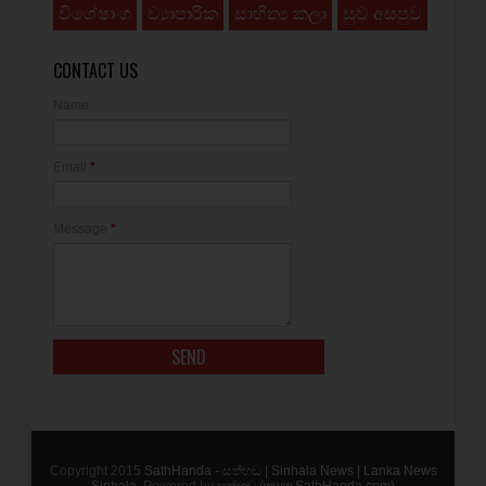
විශේෂාංග
ව්‍යාපාරික
සාහිත්‍ය කලා
සුව අසපුව
CONTACT US
Name
Email
*
Message
*
Copyright 2015
SathHanda - සත්හඬ | Sinhala News | Lanka News