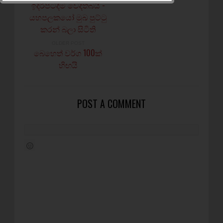
ඉදිරිපිටදීම වෙදිතබයි -
යහපලකයෝ මුඛ පුට්ටු
කරන් බලා සිටිති
OLDER POST
බෙහෙත් වර්ග 100ක්‌
හිඟයි
POST A COMMENT