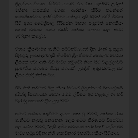
ශ්‍රීලනිපය විනාශ කිරීමට නොව එය රැක ගැනීමට උරදුන්
මහින්ද රාජපක්ෂ මහතා ආරක්ෂා කිරීම තමන්ගේ
සාමාජිකත්වය අත්හිටුවීමට හේතුව දැයි ඔවුන් එහිදී විමසා
සිටි අතර මෛත්‍රිපාල සිරිසේන මහතා පැදුරටත් නොකියා
ගොස් එජාපය සමග එක්වී පක්ෂය දෙකඩ කළ බවට
චෝදනා කළේය.
විනය ක්‍රියාමාර්ග ගැනීම සම්බන්ධයෙන් දින 14ක් ඇතුළත
පිළිතුරු ලබාදෙන්නැයි කියමින් ශ්‍රීලනිපයේ මහලේකම්වරයා
ලිපියක් එවා ඇති බව මාධ්‍ය හමුවේදී කියා සිටි වළල්ලාවිට
ප්‍රාදේශීය සභාවේ හිටපු සභාපති උදේනි අතුකෝරාල එම
ලිපිය එහිදී ගිනි තැබීය.
ඊට ගිනි තබමින් ඔහු කියා සිටියේ ශ්‍රීලනිපයේ මහලේකම්
දුමින්ද දිසානායක මහතා මෙම ලිපියේ අළු නළලේ ගා හරි
වැරැද්ද සොයාබැලිය යුතු බවයි.
තමන් පක්ෂය කැඩීමට දායක නොවූ බවත්, පක්ෂය රැක
ගැනීමට කැපවූ කෙනෙක් ලෙස මෙම තීරණයට විරෝධය
පළ කරන බවත්, "ඇයි අපිට මෙහෙම කරන්නේ" යැයිද එම
මාධ්‍ය හමුවේදී කාන්ති කොඩිකාර මහත්මිය කියා සිටියාය.