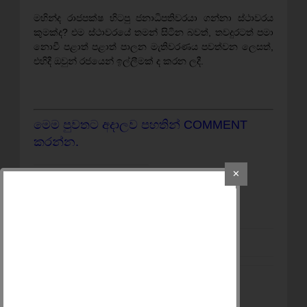
මහින්ද රාජපක්ෂ හිටපු ජනාධිපතිවරයා ගන්නා ස්ථාවරය
කුමක්ද? එම ස්ථාවරයේ තමන් සිටින බවත්, තවදුරටත් පමා
නොවී පළාත් පළාත් පාලන මැතිවරණය පවත්වන ලෙසත්,
එහිදී ඔවුන් රජයෙන් ඉල්ලීමක් ද කරන ලදී.
මෙම පුවතට අදාලව පහතින් COMMENT
කරන්න.
✕
අන් අයට බලන්න
SHARE
කරන්න
NEWER POST
මීටියාගොඩ පොලිසිය