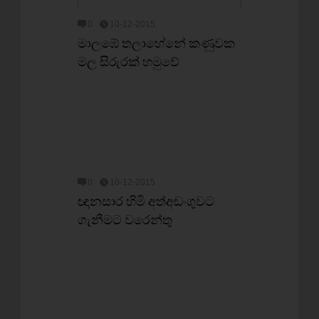
0
10-12-2015
මාලඹේ තලාහේනේ කණුවක
මල සිරුරක් හමුවේ
0
10-12-2015
ඥානසාර හිමි අත්අඩංගුවට
ගැනීමට වරෙන්තු