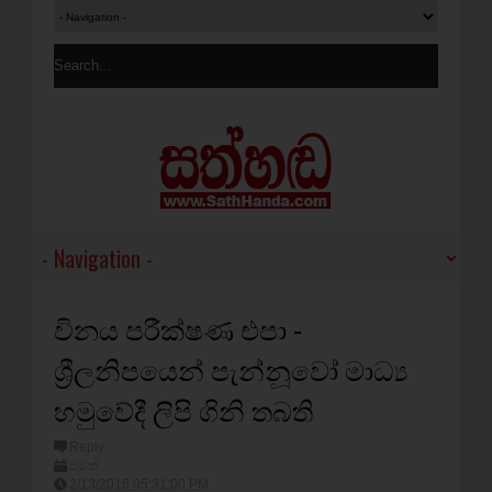
විනය පරීක්ෂණ එපා -
ශ්‍රීලනිපයෙන් පැන්නූවෝ මාධ්‍ය
හමුවේදී ලිපි ගිනි තබති
Reply
පුවත්
2/13/2016 05:31:00 PM