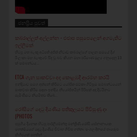
ජනප්‍රිය පුවත්
කබ්රාල්ලුත් අල්ලන්න - එජාප පසුපෙලෙන් අගමැතිට
ඉල්ලීමක්
හිටපු මහ බැංකු අධිපති අජිත් නිවාඩ් කබ්රාල්ගේ පාලන සමයේ දීශ්‍
රී ලංකා මහ බැංකුවේ සිදු වූ බව කියන මහා පරිමාණ මූල්‍ය ගනුදෙනු 13
ක් සම්බන්ධය...
ETCA ගැන සාකච්චා අද කොළඹදී ආරම්භ කරයි
ඉන්දියාව සමග අත්සන් කිරීමට යෝජිත එට්කා ගිවිසුම සම්බන්ධයෙන්
සාකච්ඡා කිරීම සඳහා ඉන්දීය නියෝජිතයින් පිරිසක් අද දිවයිනට
පැමිණීමට නියමිතව තිබේ...
රෝසිගේ දෙටු දියණිය පතිකුලයට පිවිසුණු දා
(PHOTOS
පසුගිය දිනෙක හිටපු පාර්ලිමේන්තු මන්ත්‍රීණි රෝසි සේනානායක
මහත්මියගේ දෙටු දියණිය විවාහ ගිවිස ගත්තා. මංගල දිනයේ ඡායරූප
කිහිපයක් පහතින් ...