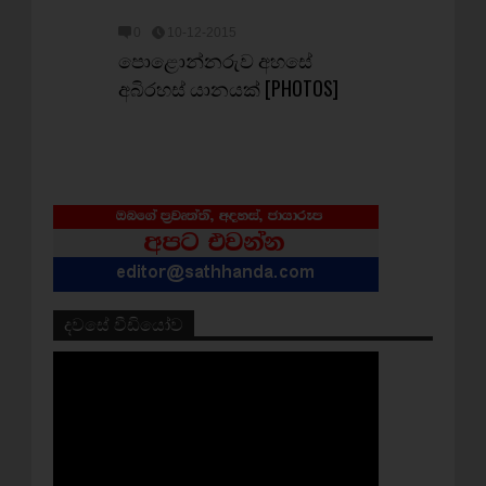
0
10-12-2015
පොළොන්නරුව අහසේ
අබිරහස් යානයක් [PHOTOS]
දවසේ වීඩියෝව