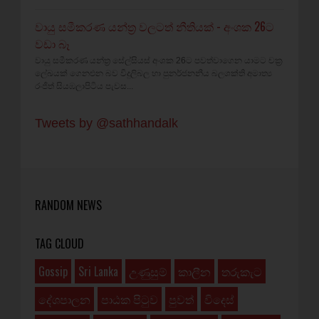
වායු සමීකරණ යන්ත්‍ර වලටත් නීතියක් - අංශක 26ට
වඩා බෑ
වායු සමීකරණ යන්ත්‍ර සේල්සියස් අංශක 26ට පවත්වාගෙන යාමට චක්‍ර
ලේඛයක් ගෙනඑන බව විදුලිබල හා පුනර්ජනනීය බලශක්ති අමාත්‍ය
රංජිත් සියඹලාපිටිය පැවස...
Tweets by @sathhandalk
RANDOM NEWS
TAG CLOUD
Gossip
Sri Lanka
උණුසුම්
කාලීන
තරුකැට
දේශපාලන
පාඨක පිටුව
පුවත්
විදෙස්