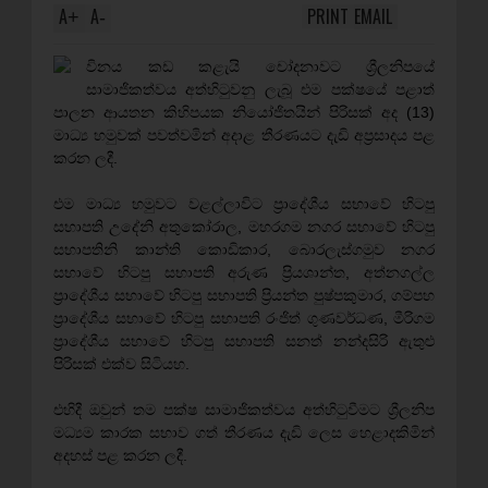
A
A
PRINT
EMAIL
+
-
විනය කඩ කළැයි චෝදනාවට ශ්‍රීලනිපයේ
සාමාජිකත්වය අත්හිටුවනු ලැබූ එම පක්ෂයේ පළාත්
පාලන ආයතන කිහිපයක නියෝජිතයින් පිරිසක් අද (13)
මාධ්‍ය හමුවක් පවත්වමින් අදාළ තීරණයට දැඩි අප්‍රසාදය පළ
කරන ලදී.
එම මාධ්‍ය හමුවට වළල්ලාවිට ප්‍රාදේශීය සභාවේ හිටපු
සභාපති උදේනි අතුකෝරාල, මහරගම නගර සභාවේ හිටපු
සභාපතිනි කාන්ති කොඩිකාර, බොරලැස්ගමුව නගර
සභාවේ හිටපු සභාපති අරුණ ප්‍රියශාන්ත, අත්නගල්ල
ප්‍රාදේශීය සභාවේ හිටපු සභාපති ප්‍රියන්ත පුෂ්පකුමාර, ගම්පහ
ප්‍රාදේශීය සභාවේ හිටපු සභාපති රංජිත් ගුණවර්ධණ, මීරිගම
ප්‍රාදේශීය සභාවේ හිටපු සභාපති සනත් නන්දසිරි ඇතුළු
පිරිසක් එක්ව සිටියහ.
එහිදී ඔවුන් තම පක්ෂ සාමාජිකත්වය අත්හිටුවීමට ශ්‍රීලනිප
මධ්‍යම කාරක සභාව ගත් තීරණය දැඩි ලෙස හෙළාදකිමින්
අදහස් පළ කරන ලදී.