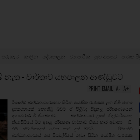
තරුකැට
කාලීන
දේශපාලන
ව්‍යාපාරික
සුව අසපුව
පාඨක පි
ී නැත - වාර්තාව යහපාලන ආණ්ඩුවට
PRINT
EMAIL
A
A
-
+
රිමාන්ඞ් බන්ධනාගාරගතව සිටින යෝෂිත රාජපක්‍ෂ ළග තිබී ජංගම
දුරකථනයක් නොතිබූ බවට ඒ පිළිබද සිදුකළ පරීක්‍ෂණයෙන්
අනාවරණ වී තිබෙනවා. බන්ධනාගාර උසස් නිලධාරියෙකු
කියාසිටියේ ඊට අදාළ පරීක්‍ෂණ වාර්තාව විෂය භාර අමාත්‍ය ඞී.
එම්. ස්වාමිනාදන් වෙත භාර දුන් බවයි. රිමාන්ඞ්
බන්ධනාගාරයේ ජේ සිරමැදිරියේ රදවා සිටින යෝෂිත රාජපක්‍ෂ