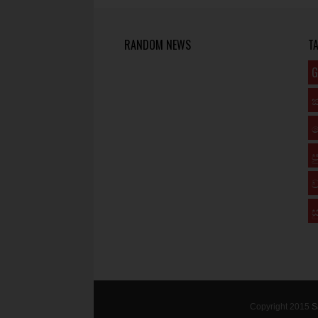
RANDOM NEWS
T
G
ප
ව
ස
Copyright 2015
S