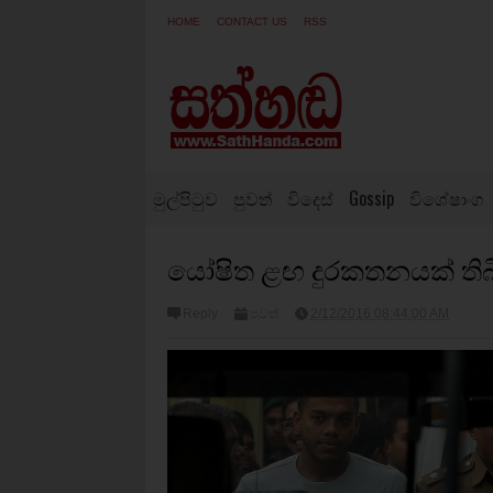
HOME
CONTACT US
RSS
මුල්පිටුව
පුවත්
විදෙස්
Gossip
විශේෂාංග
යෝෂිත ළඟ දුරකතනයක් තිබ
Reply
පුවත්
2/12/2016 08:44:00 AM