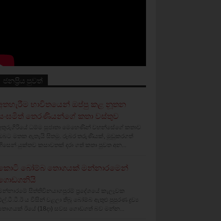
ජනප්‍රිය පුවත්
අතහැරීම භාවිතයෙන් ඔප්පු කළ නූතන
සංඝමිත් තෙරණියන්ගේ කතා වස්‌තුව
අතුරුගිරියේ ධම්ම සුජාතා මෙහෙණින් වහන්සේගේ කතාව
ඔබට මතක ඇතැයි සිතමු. රූබර තරුණියක්‌, මුඩුකරගත්
හිසෙන් යුක්‌තව කසාවතක්‌ දරා ගත් කතා පුවත අන...
කොටි බෝම්බ තොගයක් මන්නාරමෙන්
ගොඩගනියි
මන්නාරමේ සිත්තිවිනයාගපුරම් ප්‍රදේශයේ කැලෑවක
එල්.ටී.ටී.ඊ ය විසින් වළලා තිබූ බෝම්බ ඇතුළු පුපුරණ ද්‍රව්‍ය
තොගයක් ඊයේ (18දා) සවස ගොඩගත් බව මන්න...