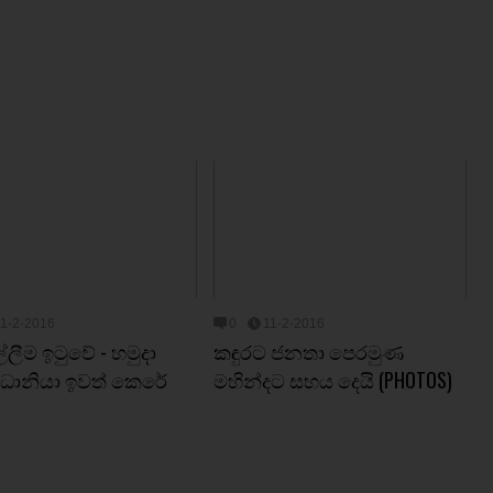
11-2-2016
0
11-2-2016
්ලීම ඉටුවේ - හමුදා
කඳුරට ජනතා පෙරමුණ
 ප්‍රධානියා ඉවත් කෙරේ
මහින්දට සහය දෙයි (PHOTOS)