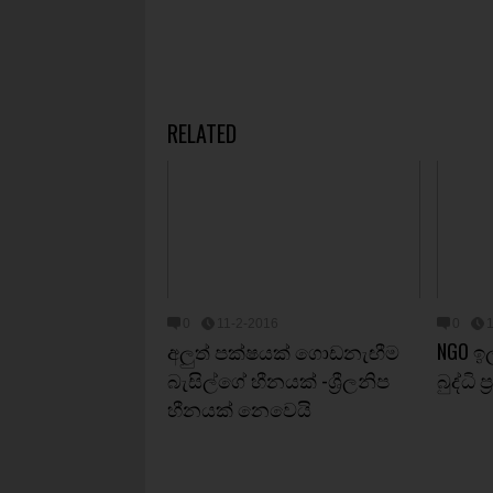
RELATED
0
11-2-2016
0
අලුත් පක්ෂයක් ගොඩනැඟීම
NGO ඉල
බැසිල්ගේ හීනයක් -ශ්‍රීලනිප
බුද්ධි
හීනයක් නෙවෙයි