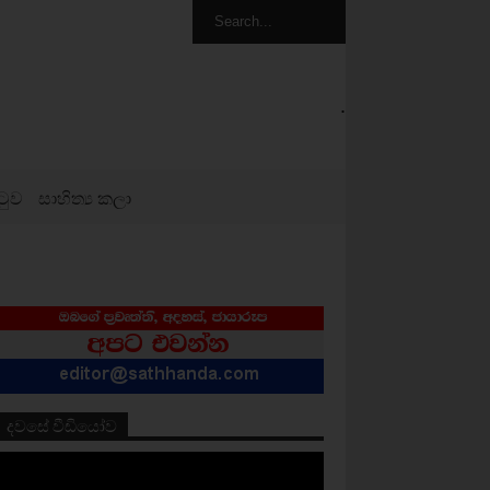
.
ටුව
සාහිත්‍ය කලා
දවසේ වීඩියෝව