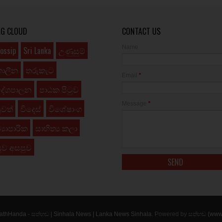
AG CLOUD
CONTACT US
Name
ossip
Sri Lanka
උණුසුම්
කාලීන
තරුකැට
Email
*
දේශපාලන
පාඨක පිටුව
Message
*
ුවත්
විදෙස්
විශේෂාංග
්‍යාපාරික
සාහිත්‍ය කලා
ුව අසපුව
athHanda - සත්හඬ | Sinhala News | Lanka News Sinhala
. Powered by
සත්හඬ (www