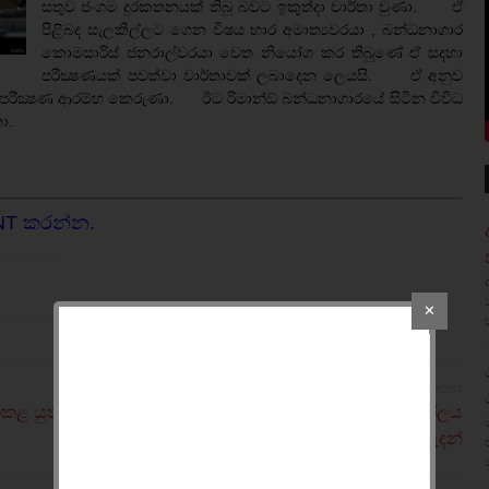
සතුව ජංගම දුරකතනයක් තිබූ බවට ඉකුත්දා වාර්තා වුණා. ඒ
පිළිබද සැලකිල්ලට ගෙන විෂය භාර අමාත්‍යවරයා , බන්ධනාගාර
කොමසාරිස් ජනරාල්වරයා වෙත නියෝග කර තිබුණේ ඒ සදහා
පරීක්‍ෂණයක් පවත්වා වාර්තාවක් ලබාදෙන ලෙයසි. ඒ අනුව
 පරීක්‍ෂණ ආරම්භ කෙරුණා. ඊට රිමාන්ඞ් බන්ධනාගාරයේ සිටින විවිධ
නා.
NT කරන්න.
✕
NEWER POST
කළ යුතු
දයා ගමගේගේ ආරක්ෂකගේ ඉණේ තිබුණු පිස්තෝලය
අතුරුදන්