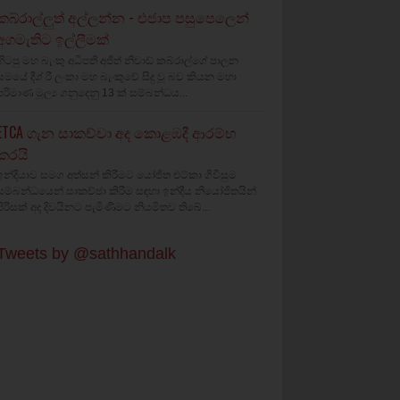
කබ්රාල්ලුත් අල්ලන්න - එජාප පසුපෙලෙන්
අගමැතිට ඉල්ලීමක්
හිටපු මහ බැංකු අධිපති අජිත් නිවාඩ් කබ්රාල්ගේ පාලන
සමයේ දීශ්‍ රී ලංකා මහ බැංකුවේ සිදු වූ බව කියන මහා
පරිමාණ මූල්‍ය ගනුදෙනු 13 ක් සම්බන්ධය...
ETCA ගැන සාකච්චා අද කොළඹදී ආරම්භ
කරයි
ඉන්දියාව සමග අත්සන් කිරීමට යෝජිත එට්කා ගිවිසුම
සම්බන්ධයෙන් සාකච්ඡා කිරීම සඳහා ඉන්දීය නියෝජිතයින්
පිරිසක් අද දිවයිනට පැමිණීමට නියමිතව තිබේ...
Tweets by @sathhandalk