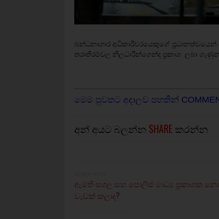
බන්ධනාගාර අධිකාරීවරයෙකුගේ ප්‍රධානත්වයෙන්
තරාතිරම්වල නිලධාරීන්ගෙන්ද ප්‍රකාශ ලබා ගැණු
මෙම පුවතට අදාලව පහතින් COMME
අන් අයට බලන්න
SHARE
කරන්න
OLDER POST
ඇමති සගල සහ පොලිස් මාධ්‍ය ප්‍රකාශක නො
වැඩක් කලාද?