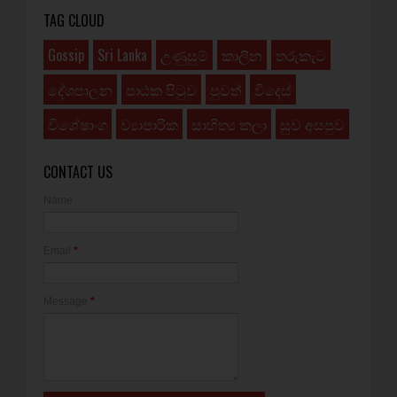
TAG CLOUD
Gossip
Sri Lanka
උණුසුම්
කාලීන
තරුකැට
දේශපාලන
පාඨක පිටුව
පුවත්
විදෙස්
විශේෂාංග
ව්‍යාපාරික
සාහිත්‍ය කලා
සුව අසපුව
CONTACT US
Name
Email
*
Message
*