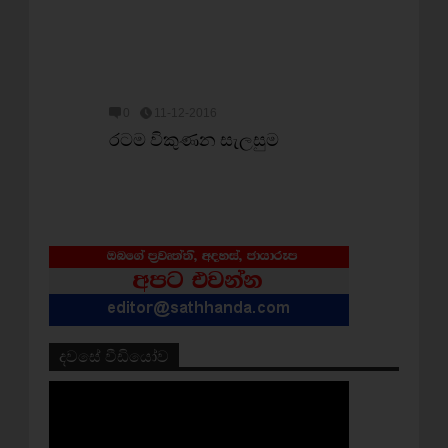
0
11-12-2016
රටම විකුණන සැලසුම
දවසේ වීඩියෝව