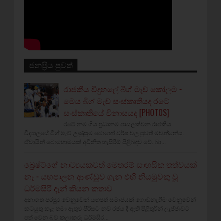
ජනප්‍රිය පුවත්
රාජකීය විදුහලේ බිග් මැච් කෝලම -
මෙය බිග් මැච් සංස්කෘතියද රටේ
සංස්කෘතියේ විනාසයද [PHOTOS]
රටේ නම ගිය ප්‍රධානම පාසලක්වන රාජකීය
විද්‍යාලයේ බිග් මැච් උණුසුම බොහෝ වර්ෂ වල පුවත් මවන්නේය.
ඒවායින් බොහොමයක් අවිනීත හැසිරීම් පිළිබඳව වේ. බා...
බ්‍රෙෂ්ට්ගේ නාට්‍යයකවත් මෙතරම් සාහසික තත්වයක්
නෑ - යහපාලන ආණ්ඩුව ගැන එහි නියමුවකු වූ
ධර්මසිරි දැන් කියන කතාව
අනාගත පරපුර වෙනුවෙන් යහපත් සමාජයක් ගොඩනැගීම වෙනුවෙන්
කටයුතු කළ තමා ඇතුළු පිරිසට නව රජය දී ඇති පිළිතුරින් ලැජ්ජාවට
පත් වෙන බව කලාකරු ධර්මසිර...