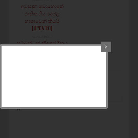
අවසාන මොහොතේ
ජාතික ගීය දෙමළ
භාෂාවෙන් කියයි
[UPDATED]
NEWER POST
සම්බන්ධන් නිදහස් දිනය
✕
අමතක කලාද? - අමතක
උනාද?
POST A COMMENT