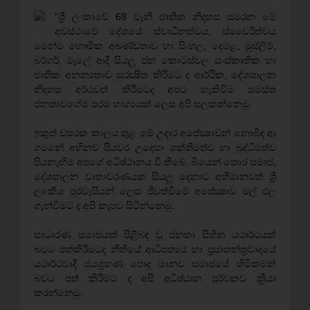
"ශ්‍රී ලංකාවේ 68 වැනි ජාතික නිදහස සමරන මේ
අවස්‌ථාවේ දේශයේ ස්‌වාධීනත්වය, ස්‌වෛරීත්වය
මෙන්ම භෞමික අඛණ්‌ඩතාව හා සිංහල, දෙමළ, මුස්‌ලිම්,
බර්ගර්, මැලේ ආදී සියලු ජන කොටස්‌වල සංස්‌කෘතික හා
ජාතික අනන්‍යතාව සුරක්‍ෂිත කිරීමට ද ආර්ථික, දේශපාලන
නිදහස අර්ථවත් කිරීමටද අපට හැකිවීම සමස්‌ත
ජනතාවගේම පරම භාග්‍යයක්‌ ලෙස අපි සලකන්නෙමු.
ඉකුත් වසරක කාලය තුළ මේ උදාර අපේක්‍ෂාවන් නොබිඳ ආ
ගමනේ අභිනව පියවර උදෙසා ශක්‌තිමත්ව හා බුද්ධිමත්ව
පියනැඟීම අපගේ අධිෂ්ඨානය වී තිබේ. බියෙන් තොර සමාජ,
දේශපාලන වාතාවරණයක සියලු දෙනාට අභිමානවත් ශ්‍රී
ලාංකීය පුරවැසියන් ලෙස ජීවත්වීමේ අපේක්‍ෂාව මල් ඵල
ගැන්වීමට ද අපි කැපව සිටින්නෙමු.
සාධාරණ සමාජයක්‌ පිළිබඳ වූ ජනතා සිහින යථාර්ථයක්‌
බවට පත්කිරීමටද නීතියේ ආධිපත්‍යය හා ප්‍රජාතන්ත්‍රවාදයේ
යථාර්ථවාදී ජයග්‍රහණ පොදු මානව සමාජයේ හිමිකමක්‌
බවට පත් කිරීමට ද අපි අධිෂ්ඨාන පූර්වකව ක්‍රියා
කරන්නෙමු.