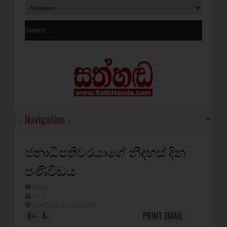
ජනාධිපතිවරයාගේ නිදහස් දින
පණිවිඩය
Reply
පුවත්
2/04/2016 12:02:00 PM
A
A
PRINT
EMAIL
+
-