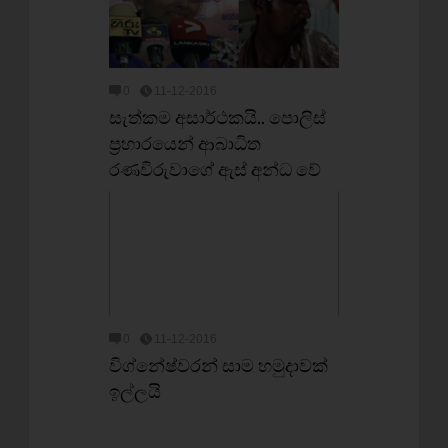
0
11-12-2016
සැත්කම අසාර්ථකයි.. පොලිස්
ප‍්‍රහාරයෙන් ආබාධිත
රණවිරුවාගේ ඇස් අන්ධ වේ
0
11-12-2016
විග්නේෂ්වරන් සාම හමුදාවක්
ඉල්ලයි