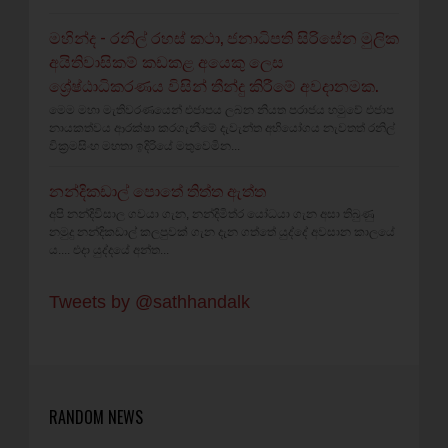
මහින්ද - රනිල් රහස් කථා, ජනාධිපති සිරිසේන මුලික
අයිතිවාසිකම් කඩකළ අයෙකු ලෙස
ශ්‍රේෂ්ඨාධිකරණය විසින් තීන්දු කිරීමේ අවදානමක.
මෙම මහා මැතිවරණයෙන් එජාපය ලබන නියත පරාජය හමුවේ එජාප
නායකත්වය ආරක්ෂා කරගැනීමේ දැවැන්ත අභියෝගය නැවතත් රනිල්
වික්‍රමසිංහ මහතා ඉදිරියේ මතුවෙමින...
නන්දිකඩාල් පොතේ තිත්ත ඇත්ත
අපි නන්දිවිසාල ගවයා ගැන, නන්දිමිත්ර යෝධයා ගැන අසා තිබුණු
නමුදු නන්දිකඩාල් කලපුවක් ගැන දැන ගත්තේ යුද්දේ අවසාන කාලයේ
ය.... එදා යුද්දයේ අන්ත...
Tweets by @sathhandalk
RANDOM NEWS