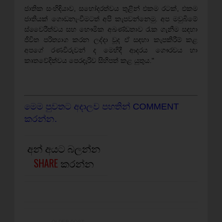
ජාතික සංහිඳියාව, සහෝදරත්වය තුළින් එකම රටක්‌, එකම
ජාතියක්‌ ගොඩනැංවීමටත් අපි කැපවන්නෙමු. අප මවුබිමේ
ස්‌වෛරීත්වය සහ භෞමික අඛණ්‌ඩතාව රැක ගැනීම සඳහා
ජීවිත පරිත්‍යාග කරන ලද්දා වූද ඒ සඳහා කැපකිරීම් කළ
අපගේ රණවිරුවන් ද මෙහිදී ආදරය ගෞරවය හා
කෘතවේදිත්වය පෙරදැරිව සිහිපත් කළ යුතුය."
මෙම පුවතට අදාලව පහතින් COMMENT
කරන්න.
අන් අයට බලන්න
SHARE
කරන්න
OLDER POST