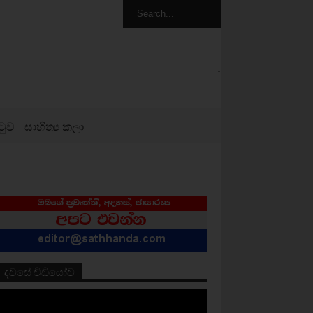
.
ටුව
සාහිත්‍ය කලා
දවසේ වීඩියෝව