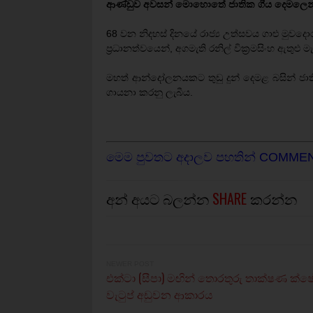
ආණ්ඩුව අවසන් මොහොතේ ජාතික ගීය දෙමලෙන් ග
68 වන නිදහස් දිනයේ රාජ්‍ය උත්සවය ගාළු මුවදොර
ප‍්‍රධානත්වයෙන්, අගමැති රනිල් වික‍්‍රමසිංහ ඇතුළු
මහත් ආන්දෝලනයකට තුඩු දුන් දෙමළ බසින් ජාතික
ගායනා කරනු ලැබීය.
මෙම පුවතට අදාලව පහතින් COMME
අන් අයට බලන්න
SHARE
කරන්න
NEWER POST
එක්ටා (සීපා) මඟින් තොරතුරු තාක්ෂණ ක්ෂේ
වැටුප් අඩුවන ආකාරය