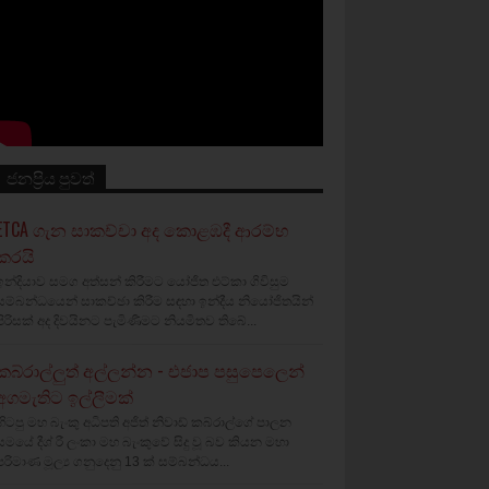
ජනප්‍රිය පුවත්
ETCA ගැන සාකච්චා අද කොළඹදී ආරම්භ
කරයි
ඉන්දියාව සමග අත්සන් කිරීමට යෝජිත එට්කා ගිවිසුම
සම්බන්ධයෙන් සාකච්ඡා කිරීම සඳහා ඉන්දීය නියෝජිතයින්
පිරිසක් අද දිවයිනට පැමිණීමට නියමිතව තිබේ...
කබ්රාල්ලුත් අල්ලන්න - එජාප පසුපෙලෙන්
අගමැතිට ඉල්ලීමක්
හිටපු මහ බැංකු අධිපති අජිත් නිවාඩ් කබ්රාල්ගේ පාලන
සමයේ දීශ්‍ රී ලංකා මහ බැංකුවේ සිදු වූ බව කියන මහා
පරිමාණ මූල්‍ය ගනුදෙනු 13 ක් සම්බන්ධය...