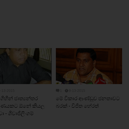
9-13-2015
1
9-13-2015
 ගිහින් ජාත්‍යන්තර
මේ විකාර ආණ්ඩුව ජනතාවට
්ෂණයකට ඕනේ කියල
බරක් - විජිත හේරත්
 - ශිවාජිලිංගම්