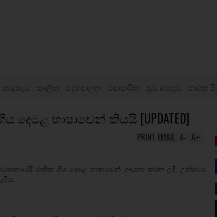
තරුකැට
කාලීන
දේශපාලන
ව්‍යාපාරික
සුව අසපුව
පාඨක පි
 දෙමළ භාෂාවෙන් කියයි [UPDATED]
PRINT
EMAIL
A
A
-
+
 අවසානයේදී ජාතික ගීය දෙමළ භාෂාවෙන් ගායනා කරන ලදී. උත්සවය
ැබීය.