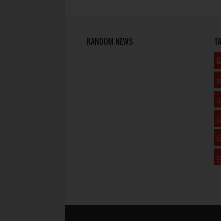
RANDOM NEWS
T
G
ප
ව
ස