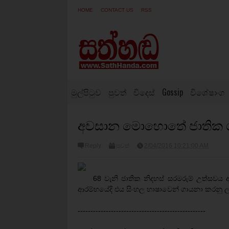
HOME
CONTACT US
RSS
මුල්පිටුව
පුවත්
විදෙස්
Gossip
විශේෂාංග
අවසාන මොහොතේ ජාතික ගීය
Reply
පුවත්
2/04/2016 10:21:00 AM
68 වැනි ජාතික නිදහස් සරමරුම් උත්සවය
ආරම්භයේදි එය සිංහල භාෂාවෙන් ගායනා කරනු ල
--------------------------------------------------