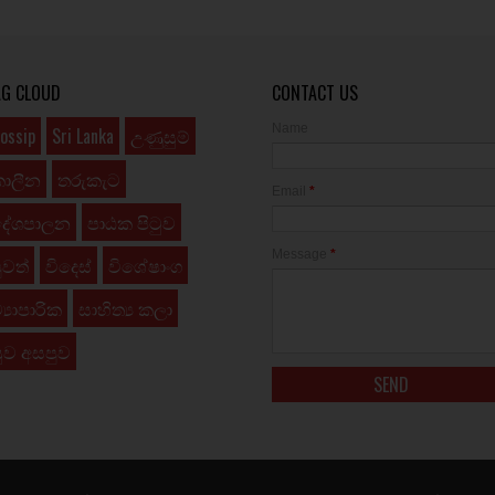
AG CLOUD
CONTACT US
Name
ossip
Sri Lanka
උණුසුම්
කාලීන
තරුකැට
Email
*
දේශපාලන
පාඨක පිටුව
Message
*
ුවත්
විදෙස්
විශේෂාංග
්‍යාපාරික
සාහිත්‍ය කලා
ුව අසපුව