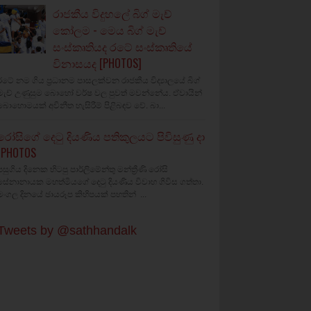
රාජකීය විදුහලේ බිග් මැච්
කෝලම - මෙය බිග් මැච්
සංස්කෘතියද රටේ සංස්කෘතියේ
විනාසයද [PHOTOS]
රටේ නම ගිය ප්‍රධානම පාසලක්වන රාජකීය විද්‍යාලයේ බිග්
මැච් උණුසුම බොහෝ වර්ෂ වල පුවත් මවන්නේය. ඒවායින්
බොහොමයක් අවිනීත හැසිරීම් පිළිබඳව වේ. බා...
රෝසිගේ දෙටු දියණිය පතිකුලයට පිවිසුණු දා
(PHOTOS
පසුගිය දිනෙක හිටපු පාර්ලිමේන්තු මන්ත්‍රීණි රෝසි
සේනානායක මහත්මියගේ දෙටු දියණිය විවාහ ගිවිස ගත්තා.
මංගල දිනයේ ඡායරූප කිහිපයක් පහතින් ...
Tweets by @sathhandalk