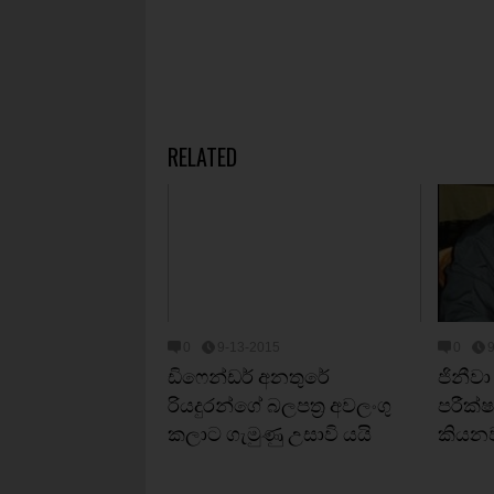
RELATED
0
9-13-2015
0
ඩිෆෙන්ඩර් අනතුරේ
ජිනීවා
රියදුරන්ගේ බලපත්‍ර අවලංගු
පරීක
කලාට ගැමුණු උසාවි යයි
කියනවා