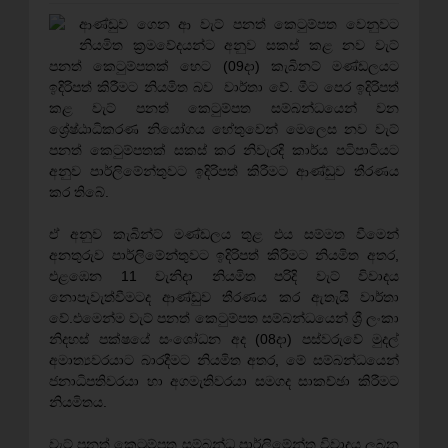
ආණ්ඩුව ගෙන ආ වැට් පනත් කෙටුම්පත වෙනුවට
නියමිත ක්‍රමවේදයන්ට අනුව සකස් කළ නව වැට්
පනත් කෙටුම්පතක් හෙට (09දා) කැබිනට් මණ්ඩලයට
ඉදිරිපත් කිරීමට නියමිත බව වාර්තා වේ. මීට පෙර ඉදිරිපත්
කළ වැට් පනත් කෙටුම්පත සම්බන්ධයෙන් වන
ශ්‍රේෂ්ඨාධිකරණ නියෝගය හේතුවෙන් මෙලෙස නව වැට්
පනත් කෙටුම්පතක් සකස් කර නිවැරදි කාර්ය පටිපාටියට
අනුව පාර්ලිමේන්තුවට ඉදිරිපත් කිරීමට ආණ්ඩුව තීරණය
කර තිබේ.
ඒ අනුව කැබින්ට් මණ්ඩලය තුළ එය සම්මත වීමෙන්
අනතුරුව පාර්ලිමේන්තුවට ඉදිරිපත් කිරීමට නියමිත අතර,
එළඹෙන 11 වැනිදා නියමිත පරිදි වැට් විවාදය
නොපැවැත්වීමටද ආණ්ඩුව තීරණය කර ඇතැයි වාර්තා
වේ.එමෙන්ම වැට් පනත් කෙටුම්පත සම්බන්ධයෙන් ශ්‍රී ලංකා
නිදහස් පක්ෂයේ සංශෝධන අද (08දා) පස්වරුවේ මුදල්
අමාත්‍යවරයාට බාරදීමට නියමිත අතර, මේ සම්බන්ධයෙන්
ජනාධිපතිවරයා හා අගමැතිවරයා සමගද සාකච්ඡා කිරීමට
නියමිතය.
වැට් පනත් කෙටුම්පත සම්බන්ධ පාර්ලිමේන්තු විවාදය ලබන