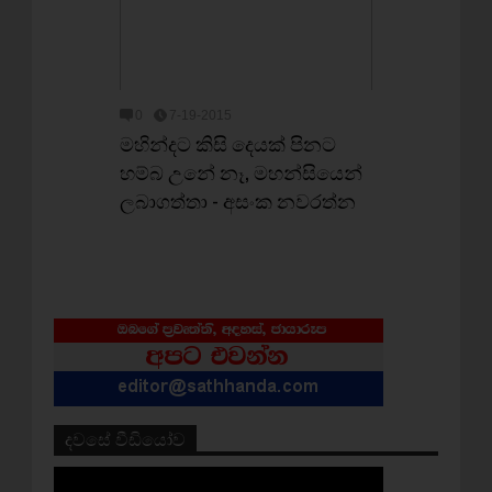
0
7-19-2015
මහින්දට කිසි දෙයක් පිනට
හම්බ උනේ නෑ, මහන්සියෙන්
ලබාගත්තා - අසංක නවරත්න
දවසේ වීඩියෝව