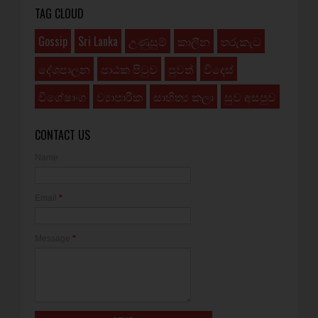
TAG CLOUD
Gossip
Sri Lanka
උණුසුම්
කාලීන
තරුකැට
දේශපාලන
පාඨක පිටුව
පුවත්
විදෙස්
විශේෂාංග
ව්‍යාපාරික
සාහිත්‍ය කලා
සුව අසපුව
CONTACT US
Name
Email
*
Message
*