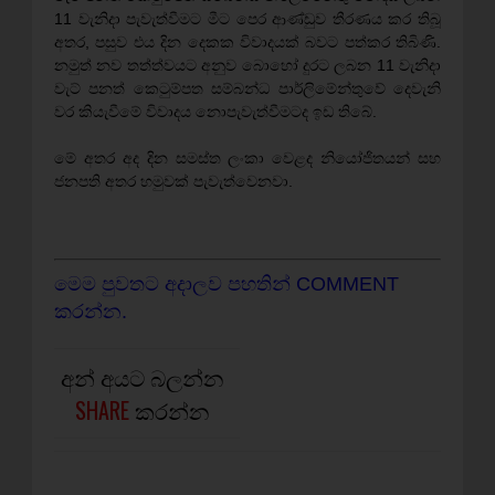
11 වැනිදා පැවැත්වීමට මීට පෙර ආණ්ඩුව තීරණය කර තිබූ
අතර, පසුව එය දින දෙකක විවාදයක් බවට පත්කර තිබිණි.
නමුත් නව තත්ත්වයට අනුව බොහෝ දුරට ලබන 11 වැනිදා
වැට් පනත් කෙටුම්පත සම්බන්ධ පාර්ලිමේන්තුවේ දෙවැනි
වර කියැවීමේ විවාදය නොපැවැත්වීමටද ඉඩ තිබේ.
මේ අතර අද දින සමස්ත ලංකා වෙළද නියෝජිතයන් සහ
ජනපති අතර හමුවක් පැවැත්වෙනවා.
මෙම පුවතට අදාලව පහතින් COMMENT
කරන්න.
අන් අයට බලන්න
SHARE
කරන්න