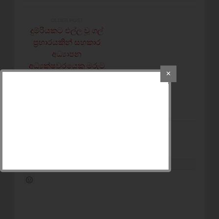
OLDER POST
දුම්රියකට එල්ල වූ ගල්
ප්‍රහාරයකින් සහකාර
අධ්‍යාපන
අධ්‍යක්ෂවරයෙකු මරුට
✕
NEWER POST
ඇඹිලිපිටිය හිටපු ASPගේ
වැඩ තහනම ඉවතට
POST A COMMENT