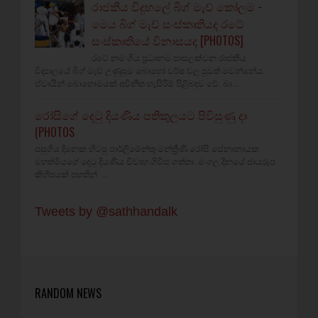
රාජකීය විදුහලේ බිග් මැච් කෝලම -
මෙය බිග් මැච් සංස්කෘතියද රටේ
සංස්කෘතියේ විනාසයද [PHOTOS]
රටේ නම ගිය ප්‍රධානම පාසලක්වන රාජකීය
විද්‍යාලයේ බිග් මැච් උණුසුම බොහෝ වර්ෂ වල පුවත් මවන්නේය.
ඒවායින් බොහොමයක් අවිනීත හැසිරීම් පිළිබඳව වේ. බා...
රෝසිගේ දෙටු දියණිය පතිකුලයට පිවිසුණු දා
(PHOTOS
පසුගිය දිනෙක හිටපු පාර්ලිමේන්තු මන්ත්‍රීණි රෝසි සේනානායක
මහත්මියගේ දෙටු දියණිය විවාහ ගිවිස ගත්තා. මංගල දිනයේ ඡායරූප
කිහිපයක් පහතින් ...
Tweets by @sathhandalk
RANDOM NEWS