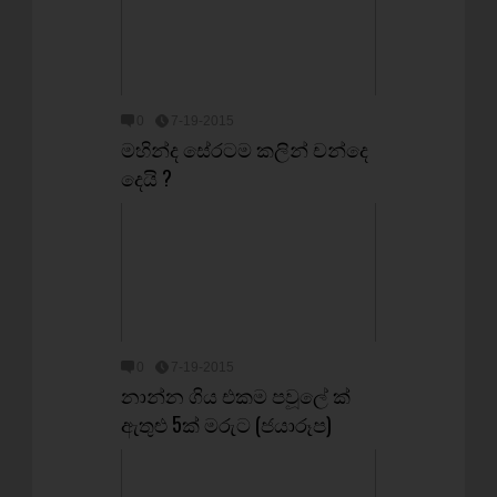
0
7-19-2015
මහින්ද සේරටම කලින් චන්දෙ
දෙයි ?
0
7-19-2015
නාන්න ගිය එකම පවූලේ ක්
ඇතුළු 5ක් මරුට (ජයාරූප)