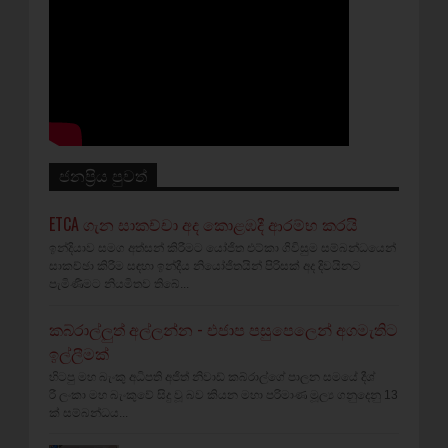
ජනප්‍රිය පුවත්
ETCA ගැන සාකච්චා අද කොළඹදී ආරම්භ කරයි
ඉන්දියාව සමග අත්සන් කිරීමට යෝජිත එට්කා ගිවිසුම සම්බන්ධයෙන්
සාකච්ඡා කිරීම සඳහා ඉන්දීය නියෝජිතයින් පිරිසක් අද දිවයිනට
පැමිණීමට නියමිතව තිබේ...
කබ්රාල්ලුත් අල්ලන්න - එජාප පසුපෙලෙන් අගමැතිට
ඉල්ලීමක්
හිටපු මහ බැංකු අධිපති අජිත් නිවාඩ් කබ්රාල්ගේ පාලන සමයේ දීශ්‍
රී ලංකා මහ බැංකුවේ සිදු වූ බව කියන මහා පරිමාණ මූල්‍ය ගනුදෙනු 13
ක් සම්බන්ධය...