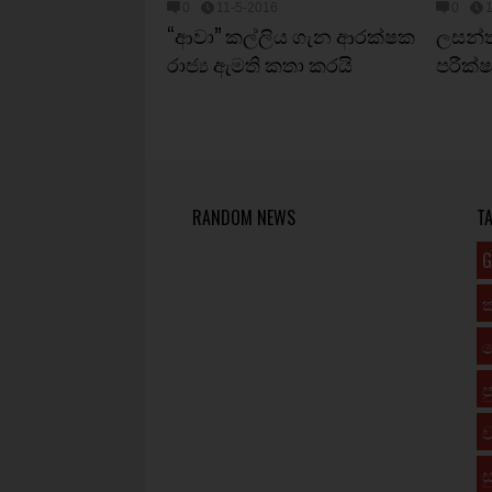
0
11-5-2016
0
“ආවා” කල්ලිය ගැන ආරක්ෂක
ලසන්ත 
රාජ්‍ය ඇමති කතා කරයි
පරීක්
RANDOM NEWS
T
G
ප
ව
ස