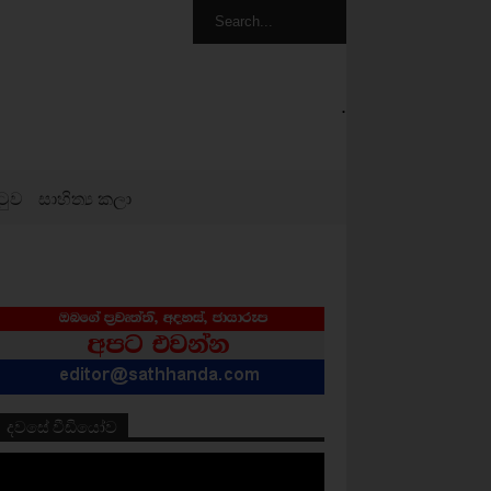
.
ටුව
සාහිත්‍ය කලා
දවසේ වීඩියෝව