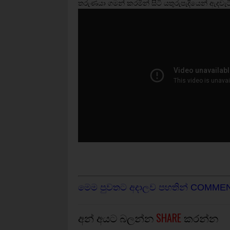
‍තරුණයා ගමන් කරමින් සිටි යතුරුපැදියෙන් ඇදවැ
මෙම පුවතට අදාලව පහතින් COMME
අන් අයට බලන්න
SHARE
කරන්න