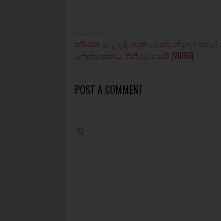
OLDER POST
පරිණත මං ළදරුවෙක් වෙන්නේ නෑ - කමල්
ෆොන්සේකාට හීනියට ගසයි (VIDEO)
POST A COMMENT