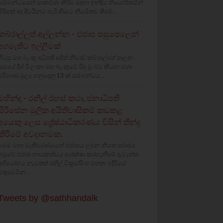
සම්බන්ධයෙන් සාකච්ඡා කිරීම සඳහා ඉන්දීය නියෝජිතයින්
පිරිසක් අද දිවයිනට පැමිණීමට නියමිතව තිබේ...
කබ්රාල්ලුත් අල්ලන්න - එජාප පසුපෙලෙන්
අගමැතිට ඉල්ලීමක්
හිටපු මහ බැංකු අධිපති අජිත් නිවාඩ් කබ්රාල්ගේ පාලන
සමයේ දීශ්‍ රී ලංකා මහ බැංකුවේ සිදු වූ බව කියන මහා
පරිමාණ මූල්‍ය ගනුදෙනු 13 ක් සම්බන්ධය...
මහින්ද - රනිල් රහස් කථා, ජනාධිපති
සිරිසේන මුලික අයිතිවාසිකම් කඩකළ
අයෙකු ලෙස ශ්‍රේෂ්ඨාධිකරණය විසින් තීන්දු
කිරීමේ අවදානමක.
මෙම මහා මැතිවරණයෙන් එජාපය ලබන නියත පරාජය
හමුවේ එජාප නායකත්වය ආරක්ෂා කරගැනීමේ දැවැන්ත
අභියෝගය නැවතත් රනිල් වික්‍රමසිංහ මහතා ඉදිරියේ
මතුවෙමින...
Tweets by @sathhandalk