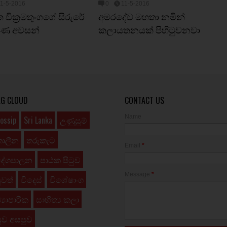
11-5-2016
0
11-5-2016
වික්‍රමතුංගගේ සිරුරේ
අමරදේව මහතා නමින්
ෂණ අවසන්
කලායතනයක් පිහිටුවනවා
AG CLOUD
CONTACT US
Name
ossip
Sri Lanka
උණුසුම්
කාලීන
තරුකැට
Email
*
දේශපාලන
පාඨක පිටුව
Message
*
ුවත්
විදෙස්
විශේෂාංග
්‍යාපාරික
සාහිත්‍ය කලා
ුව අසපුව