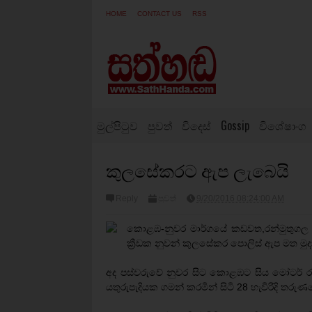
HOME
CONTACT US
RSS
මුල්පිටුව
පුවත්
විදෙස්
Gossip
විශේෂාංග
කුලසේකරට ඇප ලැබෙයි
Reply
පුවත්
9/20/2016 08:24:00 AM
කොළඹ-නුවර මාර්ගයේ කඩවත,රන්මුතුගල ප්‍රද
ක්‍රීඩක නුවන් කුලසේකර පොලිස් ඇප මත මුද
අද පස්වරුවේ නුවර සිට ‍කොළඹට සිය මෝටර් රථය
යතුරුපැදියක ගමන් කරමින් සිටි 28 හැවිරිදි තරුණ