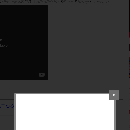
ටීමෙන් පසු මෝටර් රථයට යටවී සිටි බව පොලීසිය ප්‍රකාශ කළේය.
✕
NT කරන්න.