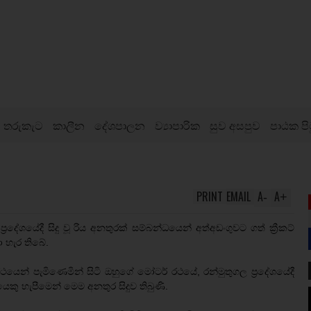
තරුකැට
කාලීන
දේශපාලන
ව්‍යාපාරික
සුව අසපුව
පාඨක පි
PRINT
EMAIL
A
A
-
+
ේශයේදී සිදු වූ රිය අනතුරක් සම්බන්ධයෙන් අත්අඩංගුවට ගත් ක්‍රීකට්
ා හැර තිබේ.
ෙන් පැමිණෙමින් සිටි ඔහුගේ මෝටර් රථයේ, රන්මුතුගල ප්‍රදේශයේදී
යෙකු හැපීමෙන් මෙම අනතුර සිදුව තිබුණි.