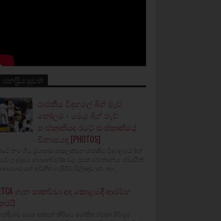
ජනප්‍රිය පුවත්
රාජකීය විදුහලේ බිග් මැච්
කෝලම - මෙය බිග් මැච්
සංස්කෘතියද රටේ සංස්කෘතියේ
විනාසයද [PHOTOS]
රටේ නම ගිය ප්‍රධානම පාසලක්වන රාජකීය විද්‍යාලයේ බිග්
මැච් උණුසුම බොහෝ වර්ෂ වල පුවත් මවන්නේය. ඒවායින්
බොහොමයක් අවිනීත හැසිරීම් පිළිබඳව වේ. බා...
ETCA ගැන සාකච්චා අද කොළඹදී ආරම්භ
කරයි
ඉන්දියාව සමග අත්සන් කිරීමට යෝජිත එට්කා ගිවිසුම