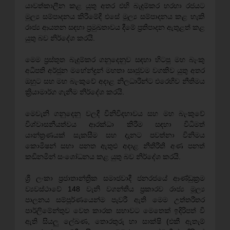
යාවත්කාලීන කළ යුතු අතර එහි බැදුම්කර හරහා රජයට
මුල්‍ය සම්පාදනය කිරීමේදී එසේ මූල්‍ය සම්පාදනය කළ හැකි
රාජ්‍ය ආයතන සඳහා ප්‍රමුඛතාවය දීමේ ප්‍රතිපාදන ඇතුළත් කළ
යුතු බව නිර්දේශ කරයි.
මෙම ප්‍රස්තුත බැදුම්කර ගනුදෙනුව සඳහා හිටපු මහ බැංකු
අධිපති අර්ජුන මහේන්ද්‍රන් මහතා සෘජුවම වගකිව යුතු අතර
ඔහුට සහ මහ බැංකුවේ අදාළ නිලධාරීන්ට එරෙහිව නීතිමය
ක්‍රියාමාර්ග ගැනීම නිර්දේශ කරයි.
මෙවැනි ගනුදෙනු වලදී විනිවිදභාවය සහ මහ බැංකුවේ
විශ්වාසනීයත්වය ආරක්ධා කිරීම සඳහා විධිමත්
යාන්ත්‍රණයක් සැකසීම සහ දැනට පවත්නා විනිමය
කොමිෂන් සභා පනත ඇතුළු අදාළ නීතිරීති අණ පනත්
කඩිනමින් සංශෝධනය කළ යුතු බව නිර්දේශ කරයි.
ශ්‍රී ලංකා ප්‍රජාතාන්ත්‍රික සමාජවාදී ජනරජයේ ආණ්ඩුක්‍රම
ව්‍යවස්ථාවේ 148 වැනි වගන්තිය ප්‍රකාරව රාජ්‍ය මූල්‍ය
පාලනය සම්පූර්ණයෙන්ම පැවරී ඇති මෙම උත්තරීතර
පාර්ලිමේන්තුව වෙත කාරක සභාවට මෙතෙක් ඉදිරිපත් වී
ඇති සියලු ලේඛණ, තොරතුරු හා සාක්ෂි (එකී ඇතැම්