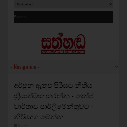
අර්ජුන ඇතුළු පිරිසට නීතිය
ක්‍රියාත්මක කරන්න - කෝප්
වාර්තාව පාර්ලිමේන්තුවට -
නිර්දේශ මෙන්න
Reply