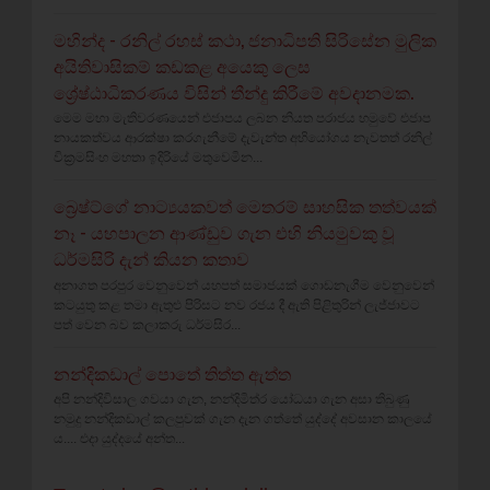
මහින්ද - රනිල් රහස් කථා, ජනාධිපති සිරිසේන මුලික
අයිතිවාසිකම් කඩකළ අයෙකු ලෙස
ශ්‍රේෂ්ඨාධිකරණය විසින් තීන්දු කිරීමේ අවදානමක.
මෙම මහා මැතිවරණයෙන් එජාපය ලබන නියත පරාජය හමුවේ එජාප
නායකත්වය ආරක්ෂා කරගැනීමේ දැවැන්ත අභියෝගය නැවතත් රනිල්
වික්‍රමසිංහ මහතා ඉදිරියේ මතුවෙමින...
බ්‍රෙෂ්ට්ගේ නාට්‍යයකවත් මෙතරම් සාහසික තත්වයක්
නෑ - යහපාලන ආණ්ඩුව ගැන එහි නියමුවකු වූ
ධර්මසිරි දැන් කියන කතාව
අනාගත පරපුර වෙනුවෙන් යහපත් සමාජයක් ගොඩනැගීම වෙනුවෙන්
කටයුතු කළ තමා ඇතුළු පිරිසට නව රජය දී ඇති පිළිතුරින් ලැජ්ජාවට
පත් වෙන බව කලාකරු ධර්මසිර...
නන්දිකඩාල් පොතේ තිත්ත ඇත්ත
අපි නන්දිවිසාල ගවයා ගැන, නන්දිමිත්ර යෝධයා ගැන අසා තිබුණු
නමුදු නන්දිකඩාල් කලපුවක් ගැන දැන ගත්තේ යුද්දේ අවසාන කාලයේ
ය.... එදා යුද්දයේ අන්ත...