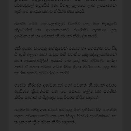
පර්පෙචුවල් ට්‍රෙෂරීස් ඉතා විශාල මූල්‍යමය ලාභ උපයාගෙන
ඇති බව කාරක සභාව නිරීක්ෂණය කරයි.
එසේම මෙම ගනුදෙනුවලට වගකිව යුතු මහ බැංකුවේ
නිලධාරීන් හා ආයතනයන්ට එරෙහිව පැනවිය යුතු
දණ්ඩනයන් හා වෙනත් නියමයන් නිර්දේශ කරමි.
එකී අයතා කටයුතු හේතුවෙන් රජයට හා මහජනතාවට සිදු
වී ඇති අලාභ හෝ පාඩුව එකී වගකිව යුතු පුද්ගලයන්ගෙන්
හෝ ආයතනවලින් අයකර ගත යුතු බව නිර්දේශ කරන
අතර ඒ සඳහා අවශ්‍ය අධිකරමය ක්‍රියා මාර්ග ගත යුතු බව
කාරක සභාව අවධාරණය කරයි.
එසේම නිර්දේශ දණ්ඩනයන් හෝ වෙනත් නියමයන් අවශ්‍ය
අයුරින්ම ක්‍රියාත්මක වන බව සොයා බැලීම සහ සහතික
කිරීම සඳහාත් ඒ පිළිබඳව පසු විපරම් කිරීම සඳහාත්,
එමෙන්ම එබඳු ආකාරයේ කටයුතු මින් ඉදිරියට සිදු නොවීම
සඳහා අව‍ශ්‍යයෙන්ම ගත යුතු සියලු පියවර ආවේක්ෂණ හා
තුලනයන් ක්‍රියාත්මක කිරීම සඳහාත්,