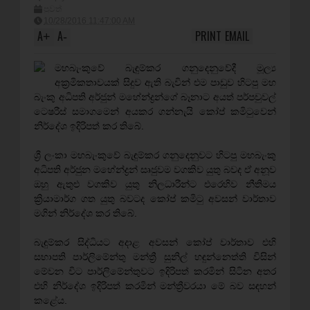
පුවත්
10/28/2016 11:47:00 AM
A
A
PRINT
EMAIL
+
-
මහබැංකුවේ බැඳුම්කර ගනුදෙනුවේදී මූල්‍ය
අක්‍රමිකතාවයක් සිදුව ඇති බැවින් එම පාඩුව හිටපු මහ
බැංකු අධිපති අර්ජුන් මහේන්ද්‍රන්ගේ බෑනාට අයත් පර්පචුවල්
ටෙෂරීස් සමාගමෙන් අයකර ගන්නැයි කෝප් කමිටුවෙන්
නිර්දේශ ඉදිරිපත් කර තිබේ.
ශ්‍රී ලංකා මහබැංකුවේ බැඳුම්කර ගනුදෙනුවට හිටපු මහබැංකු
අධිපති අර්ජුන මහේන්ද්‍රන් සෘජුවම වගකිව යුතු බවද ඒ අනූව
ඔහු ඇතුළු වගකිව යුතු නිලධාරීන්ට එරෙහිව නීතිමය
ක්‍රියාමාර්ග ගත යුතු බවටද කෝප් කමිටු අවසන් වාර්තාව
මගින් නිර්දේශ කර තිබේ.
බැඳුම්කර සිද්ධියට අදාළ අවසන් කෝප් වාර්තාව එහි
සභාපති පාර්ලිමේන්තු මන්ත්‍රී සුනිල් හඳුන්නෙත්ති විසින්
මේවන විට පාර්ලිමේන්තුවට ඉදිරිපත් කරමින් සිටින අතර
එහි නිර්දේශ ඉදිරිපත් කරමින් මන්ත්‍රීවරයා මේ බව සඳහන්
කළේය.