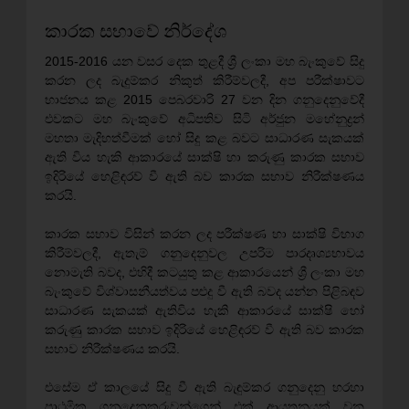
කාරක සභාවේ නිර්දේශ
2015-2016 යන වසර දෙක තුළදී ශ්‍රී ලංකා මහ බැංකුවේ සිදු
කරන ලද බැදුම්කර නිකුත් කිරීම්වලදී, අප පරීක්ෂාවට
භාජනය කළ 2015 පෙබරවාරි 27 වන දින ගනුදෙනුවේදී
එවකට මහ බැංකුවේ අධිපතිව සිටි අර්ජුන මහේනුද්‍රන්
මහතා මැදිහත්වීමක් හෝ සිදු කළ බවට සාධාරණ සැකයක්
ඇති විය හැකි ආකාරයේ සාක්ෂි හා කරුණු කාරක සභාව
ඉදිරියේ හෙළිඳරව් වී ඇති බව කාරක සභාව නිරීක්ෂණය
කරයි.
කාරක සභාව විසින් කරන ලද පරීක්ෂණ හා සාක්ෂි විභාග
කිරීම්වලදී, ඇතැම් ගනුදෙනුවල උපරිම පාරදෘශ්‍යභාවය
නොමැති බවද, එහිදී කටයුතු කළ ආකාරයෙන් ශ්‍රී ලංකා මහ
බැංකුවේ විශ්වාසනීයත්වය පළුදු වී ඇති බවද යන්න පිළිබඳව
සාධාරණ සැකයක් ඇතිවිය හැකි ආකාරයේ සාක්ෂි හෝ
කරුණු කාරක සභාව ඉදිරියේ හෙළිඳරව් වී ඇති බව කාරක
සභාව නිරීක්ෂණය කරයි.
එසේම ඒ කාලයේ සිදු වී ඇති බැඳුම්කර ගනුදෙනු හරහා
ප්‍රාථමික ගනුදෙනුකරුවන්ගෙන් එක් ආයතනයක් වන