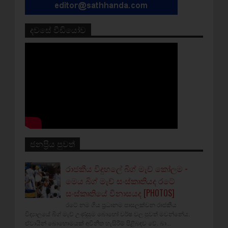
දවසේ වීඩියෝව
ජනප්‍රිය පුවත්
රාජකීය විදුහලේ බිග් මැච් කෝලම -
මෙය බිග් මැච් සංස්කෘතියද රටේ
සංස්කෘතියේ විනාසයද [PHOTOS]
රටේ නම ගිය ප්‍රධානම පාසලක්වන රාජකීය
විද්‍යාලයේ බිග් මැච් උණුසුම බොහෝ වර්ෂ වල පුවත් මවන්නේය.
ඒවායින් බොහොමයක් අවිනීත හැසිරීම් පිළිබඳව වේ. බා...