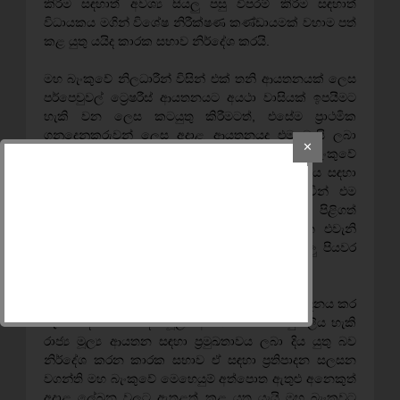
කිරීම සඳහාත් අවශ්‍ය සියලු පසු විපරම් කිරීම සඳහාත්
විධායකය මගින් විශේෂ නිරීක්ෂණ කණ්ඩායමක් වහාම පත්
කළ යුතු යයිද කාරක සභාව නිර්දේශ කරයි.
මහ බැංකුවේ නිලධාරීන් විසින් එක් තනි ආයතනයක් ලෙස
පර්පෙචුවල් ට්‍රෙෂරීස් ආයතනයට අයථා වාසියක් ඉපයීමට
හැකි වන ලෙස කටයුතු කිරීමටත්, එසේම ප්‍රාථමික
ගනුදෙනුකරුවන් ලෙස අදාළ ආයතනයද එම වාසි ලබා
✕
ගැනීමේ අරමුණ සහිතව ක්‍රියාත්මක වීමත් මහ බැංකුවේ
මූල්‍ය පාලනයේ විනිවිදභාවය සහ විශ්වාසනීයත්වය සඳහා
බරපතළ ලෙස අහිතකර තත්ත්වයක් වන බැවින් එම
තත්ත්වය පිළිබඳව නීතිමය බලය සහිත පිළිගත්
ආයතනයකින් පුළුල් විමර්ශනයක් කිරීමත් නැවත එවැනි
තත්ත්වයක් ඇති වීම වැළැක්වීමට ගත හැකි සියලු පියවර
ගැනීමත් නිර්දේශ කරයි.
බැදුම්කර ක්‍රියාවලිය හරහා රටට අවශ්‍ය මුදල් සම්පාදනය කර
ගැනීමේදී රජයේ හදිසි මූල්‍ය අවශ්‍යතාවයන් සපුරාලිය හැකි
රාජ්‍ය මූල්‍ය ආයතන සඳහා ප්‍රමුඛතාවය ලබා දිය යුතු බව
නිර්දේශ කරන කාරක සභාව ඒ සඳහා ප්‍රතිපාදන සලසන
වගන්ති මහ බැංකුවේ මෙහෙයුම් අත්පොත ඇතුළු අනෙකුත්
අදාළ ලේඛන වලට ඇතුළත් කළ යුතු යැයි මහ බැංකුවට