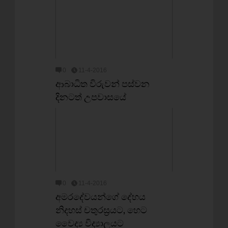
0
11-4-2016
ආබාධිත විරුවන් පස්වන
දිනටත් උපවාසයේ
0
11-4-2016
අමරදේවයන්ගේ දේහය
නිදහස් චතුරස්‍රයට, හෙට
වෛද්‍ය විද්‍යාලයට