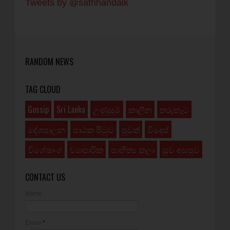
Tweets by @sathhandalk
RANDOM NEWS
TAG CLOUD
Gossip
Sri Lanka
උණුසුම්
කාලීන
තරුකැට
දේශපාලන
පාඨක පිටුව
පුවත්
විදෙස්
විශේෂාංග
ව්‍යාපාරික
සාහිත්‍ය කලා
සුව අසපුව
CONTACT US
Name
Email
*