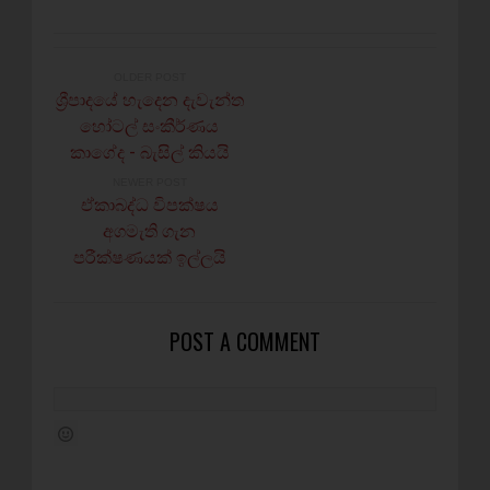
OLDER POST
ශ්‍රීපාදයේ හැදෙන දැවැන්ත
හෝටල් සංකීර්ණය
කාගේද - බැසිල් කියයි
NEWER POST
ඒකාබද්ධ විපක්ෂය
අගමැති ගැන
පරීක්ෂණයක් ඉල්ලයි
POST A COMMENT