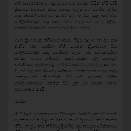
එකී ආවේක්ෂණ හා තුලනයන් මහ බැංකුව විසින් නිසි පරිදි
ක්‍රියාවේ යොදවන බවට සොයා බැලීම සහ සහතික කිරීම
සඳහාත්,පාර්ලිමේන්තුව සෘජුව මැදිහත් විය යුතු අතර එය
පාර්ලිමේන්තුව සතු රාජ්‍ය මූල්‍ය පාලනයට අදාළ මූලික
වගකීම බව කාරක සභාව අවධාරණය කරයි.
එසේ ක්‍රියාත්මක කිරීමෙන් රජයට සිදු වූ අලාභයන් අය කර
ගැනීම සහ පවතින නීති යටතේ ක්‍රියාත්මක වීම
පාර්ලිමේන්තුව සතු වගකීමක් ලෙස ඉතා ඕනෑකමකින්
කාරක සභාව නිර්දේශ කරයි.එසේම යළි මෙවැනි
තත්ත්වයක් ඇතිවීම වැළැක්වීමට පියවර ගැනීම ශ්‍රී ලංකා මහ
බැංකුව තුළ සහ ඊට අනුශාංගික අනෙකුත් ආයතන තුළ සුදුසු
යාන්ත්‍රණයක් ක්‍රියාත්මක වීම එම ආයතන විසින්
පාර්ලිමේන්තුවට සහතික විය යුතු බව කාරක සභාව
අවධාරණය කරයි,
එසේම,
රටේ මූල්‍ය අවශ්‍යතා සපුරාලීම සඳහා වගකිව යුතු ප්‍රධානතම
ආයතනය වන ශ්‍රී ලංකා මහ බැංකුවේ මූල්‍ය ටෙන්ඩර් නිකුත්
කිරීම හා ප්‍රධානය කිරීම්වලදී ර් පිළිබඳව කටයුතු අධීක්ෂණය