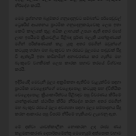
නිර්දේශ කරයි.
මෙම ප්‍රශ්නගත බැදුම්කර ගනුදෙනුවට සම්බන්ධ පර්පෙචුවල්
ට්‍රෙෂරීස් ආයතනය ප්‍රාථමික ගනුදෙනුකරුවෙකු ලෙස ඉතා
කෙටි කාලයක් තුළ අධික ලාභයක් උපයා ඇති අතර එසේ
ලාභ ඉපයීමේ ක්‍රියාවලිය පිළිබඳ පූර්ණ බලැති යාන්ත්‍රණයක්
මගින් පරීක්ෂණයක් කළ යුතු අතර එමගින් ඔවුන්ගේ
කටයුතු හරහා මහ බැංකුවට හා රජයට මූල්‍යමය පාඩුවක් සිදු
වී ඇත්දැයි ඉතා කඩිනමින් අනාවරණය කර ගැනීම මහ
බැංකුවේ වගකීමක් ලෙස කාරක සභාව තරයේ විශ්වාස
කරයි.
ඉදිරියේදී මෙවැනි මුල්‍ය අක්‍රමිකතා ඇතිවීම වැළැක්වීම සඳහා
ප්‍රාථමික වෙළෙඳුන්ගේ වෙළෙඳපොළ කටයුතු සහ ද්වීතියික
වෙළෙඳපොළ ක්‍රියාකාරීත්වය පිළිබඳව පසු විවරණය කිරීමේ
යාන්ත්‍රණයක් ස්ථාපිත කිරීම නිර්දේශ කරන අතර එමගින්
මහ බැංකුව රජයේ මූල්‍ය අවශ්‍යතා සඳහා මුල්‍ය සම්පාදනය සිදු
කරන ආකාරය පසු විපරම් නිරීමේ හැකියාව ලැබෙනු ඇත.
මේ දක්වා යාවත්කාලීන නොකරන ලද රාජ්‍ය ණය
කළමනාකරණ දෙපාර්තමේන්තු මෙහෙයුම් අත්පොත වහාම