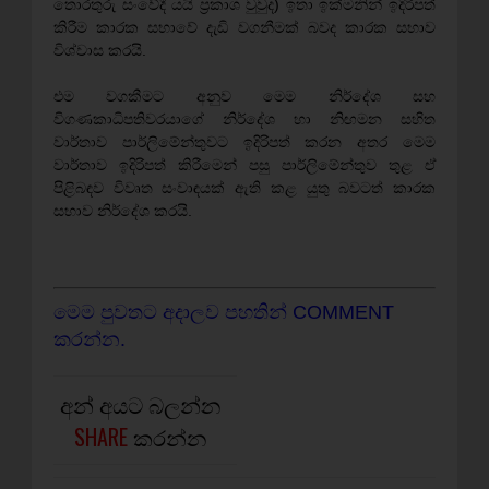
තොරතුරු සංවේදී යයි ප්‍රකාශ වුවුද) ඉතා ඉක්මනින් ඉදිරිපත්
කිරීම කාරක සභාවේ දැඩි වගනීමක් බවද කාරක සභාව
විශ්වාස කරයි.
එම වගකීමට අනුව මෙම නිර්දේශ සහ
විගණකාධිපතිවරයාගේ නිර්දේශ හා නිඟමන සහිත
වාර්තාව පාර්ලිමේන්තුවට ඉදිරිපත් කරන අතර මෙම
වාර්තාව ඉදිරිපත් කිරීමෙන් පසු පාර්ලිමේන්තුව තුළ ඒ
පිළිබඳව විවෘත සංවාඳයක් ඇති කළ යුතු බවටත් කාරක
සභාව නිර්දේශ කරයි.
මෙම පුවතට අදාලව පහතින් COMMENT
කරන්න.
අන් අයට බලන්න
SHARE
කරන්න