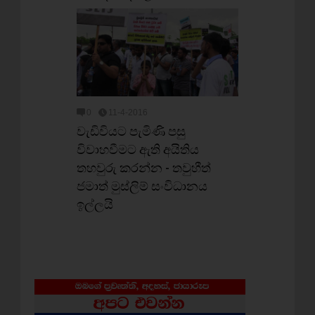
0
11-4-2016
වැඩිවියට පැමිණි පසු
විවාහවීමට ඇති අයිතිය
තහවුරු කරන්න - තවුහීත්
ජමාත් මුස්ලිම් සංවිධානය
ඉල්ලයි