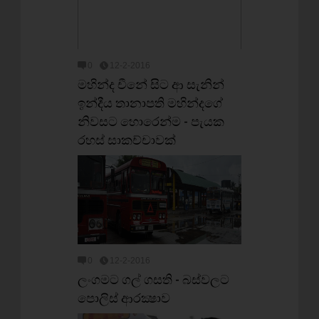
0
12-2-2016
මහින්ද චීනේ සිට ආ සැනින්
ඉන්දීය තානාපති මහින්දගේ
නිවසට හොරෙන්ම - පැයක
රහස් සාකච්චාවක්
0
12-2-2016
ලංගමට ගල් ගසති - බස්වලට
පොලිස් ආරක්‍ෂාව