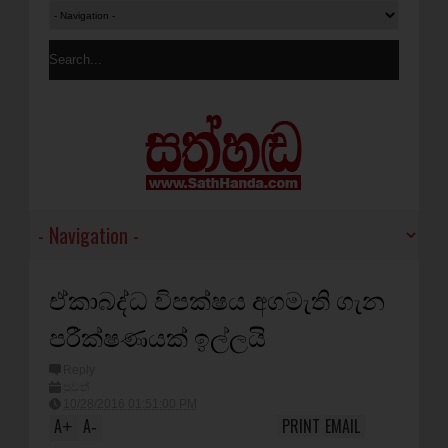
ඒකාබද්ධ විපක්ෂය අගමැති ගැන
පරීක්ෂණයක් ඉල්ලයි
Reply
පුවත්
10/28/2016 01:51:00 PM
A
A
PRINT
EMAIL
+
-