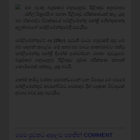
මහ බැංකු බැඳුම්කර ගනුදෙනුව පිළිබඳව අග්‍රාමාත්‍ය
රනිල් වික්‍රමසිංහ මහතා පිළිබඳව පරීක්ෂණයක් කළ යුතු
බව ඒකාබද්ධ විපක්ෂයේ පාර්ලිමේන්තු මන්ත්‍රි මහින්දානන්ද
අලුත්ගමගේ පාර්ලිමේන්තුවේදී පැවැසීය.
පාර්ලිමේන්තුවේ අද (28දා) පැවැති මාධ්‍ය හමුවකදී ඔහු මේ
බව සඳහන් කළේය. මේ අතර එම මාධ්‍ය සාකච්ඡාවට එක්වූ
පාර්ලිමේන්තු මන්ත්‍රී දිනේෂ් ගුණවර්ධන මහතා පැවැසුවේ
බැඳුම්කර ගනුදෙනුව පිළිබඳව පූර්ණ පරීක්ෂණ ජනපති
කොමිසමක් පත්කළ යුතු බවයි.
කෝප් කමිටු වාර්තා සම්බන්ධයෙන් වන විවාදය මේ වසරේ
පාර්ලිමේන්තුව අවසන්වීමට පෙරාතුව දින දෙකක විවාදයක්
අවශ්‍ය බවද ඔහු පැවැසීය.
මෙම පුවතට අදාලව පහතින් COMMENT