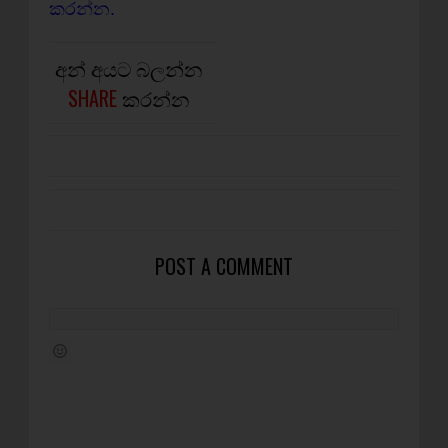
කරන්න.
අන් අයට බලන්න
SHARE
කරන්න
POST A COMMENT