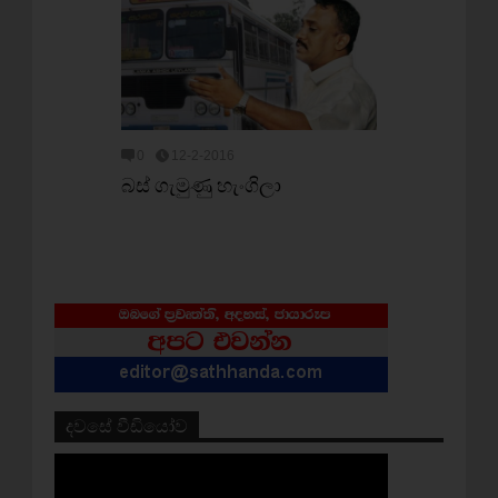
0
12-2-2016
බස් ගැමුණු හැංගිලා
දවසේ වීඩියෝව