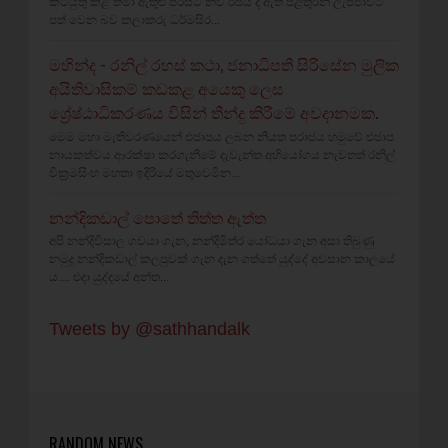
කටයුතු කළ තමා ඇතුළු පිරිසට නව රජය දී ඇති පිළිතුරින් ලැජ්ජාවට
පත් වෙන බව කලාකරු ධර්මසිර...
මහින්ද - රනිල් රහස් කථා, ජනාධිපති සිරිසේන මුලික
අයිතිවාසිකම් කඩකළ අයෙකු ලෙස
ශ්‍රේෂ්ඨාධිකරණය විසින් තීන්දු කිරීමේ අවදානමක.
මෙම මහා මැතිවරණයෙන් එජාපය ලබන නියත පරාජය හමුවේ එජාප
නායකත්වය ආරක්ෂා කරගැනීමේ දැවැන්ත අභියෝගය නැවතත් රනිල්
වික්‍රමසිංහ මහතා ඉදිරියේ මතුවෙමින...
නන්දිකඩාල් පොතේ තිත්ත ඇත්ත
අපි නන්දිවිසාල ගවයා ගැන, නන්දිමිත්ර යෝධයා ගැන අසා තිබුණු
නමුදු නන්දිකඩාල් කලපුවක් ගැන දැන ගත්තේ යුද්දේ අවසාන කාලයේ
ය.... එදා යුද්දයේ අන්ත...
Tweets by @sathhandalk
RANDOM NEWS