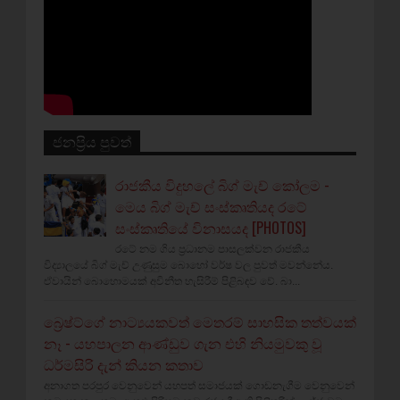
ජනප්‍රිය පුවත්
රාජකීය විදුහලේ බිග් මැච් කෝලම -
මෙය බිග් මැච් සංස්කෘතියද රටේ
සංස්කෘතියේ විනාසයද [PHOTOS]
රටේ නම ගිය ප්‍රධානම පාසලක්වන රාජකීය
විද්‍යාලයේ බිග් මැච් උණුසුම බොහෝ වර්ෂ වල පුවත් මවන්නේය.
ඒවායින් බොහොමයක් අවිනීත හැසිරීම් පිළිබඳව වේ. බා...
බ්‍රෙෂ්ට්ගේ නාට්‍යයකවත් මෙතරම් සාහසික තත්වයක්
නෑ - යහපාලන ආණ්ඩුව ගැන එහි නියමුවකු වූ
ධර්මසිරි දැන් කියන කතාව
අනාගත පරපුර වෙනුවෙන් යහපත් සමාජයක් ගොඩනැගීම වෙනුවෙන්