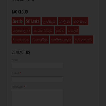
TAG CLOUD
Gossip
Sri Lanka
උණුසුම්
කාලීන
තරුකැට
දේශපාලන
පාඨක පිටුව
පුවත්
විදෙස්
විශේෂාංග
ව්‍යාපාරික
සාහිත්‍ය කලා
සුව අසපුව
CONTACT US
Name
Email
*
Message
*