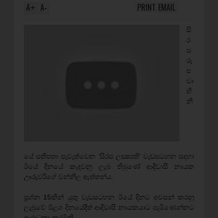
A
A
PRINT
EMAIL
+
-
සි
ර
ස
රූ
ප
වා
හි
නි
යේ සතිපතා පැවැත්වෙන ‘සිරස ලක්‍ෂපති’ වැඩසටහන සදහා
ඊයේ දිනයේ කැදවනු ලැබ තිබුණේ ආදිවාසී නායක
ඌරුවරිගේ වන්නිල ඇත්තන්ය.
ප‍්‍රශ්න 15කින් යුතු වැඩසටහන ඊයේ දිනට අවසන් කරනු
ලැබුවේ ඊළග දිනයේදීත් ආදිවාසී නායකයාට පැමිණෙන්නට
ආරාධනා කරමිනි.