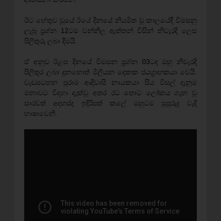
ඊට හේතුව වූයේ ඊයේ දිනයේ නියමිත වූ කාලයේදී විමසනු
ලැබූ ප‍්‍රශ්න 12ටම වන්නිල ඇත්තන් විසින් නිවැරදි ලෙස
පිලිතුරු ලබා දීමයි.
ඒ අනුව ඊළඝ දිනයේ විමසන ප‍්‍රශ්න 03ටද ඔහු නිවැරදි
පිලිතුර ලබා දුනහොත් මිලියන දෙකක ජයග‍්‍රාහකයා වෙයි.
වැඩසටහන පුරාම ආදිවාසි නායකයා සිය විසල් දැනුම
මනාවට විදහා දැක්වූ අතර රට තොට ලෝකය ගැන වූ
සාරවත් අදහස්ද ඉදිරිපත් කලේ ඔහුටම සුපුරුදු වැදි
භාෂාවෙනි.