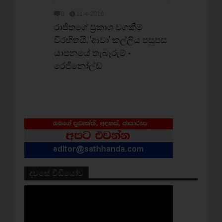
0
11-4-2016
රාජිතගේ ප්‍රකාශ වගකීම්
විරහිතයි. 'ආවා' කල්ලිය පසුපස
යාපනයේ තැබෑරුම් -
රෙජිනෝල්ඩ්
දවසේ වීඩියෝව