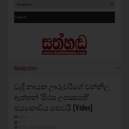
වැදි නායක ඌරුවරිගේ වන්නිල
ඇත්තන් ‘සිරස ලපක්‍ෂපති’
ජයකොඩිය ඔසවයි [Video]
Reply
පුවත්
10/31/2016 08:55:00 AM