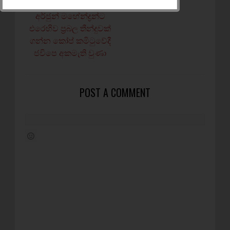
NEWER POST
අර්ජුන් මහේන්ද්‍රන්ට
එරෙහිව ප‍්‍රබල තීන්දුවක්
ගන්න කෝප් කමිටුවේදී
ජවිපෙ අකමැති වුණා
POST A COMMENT