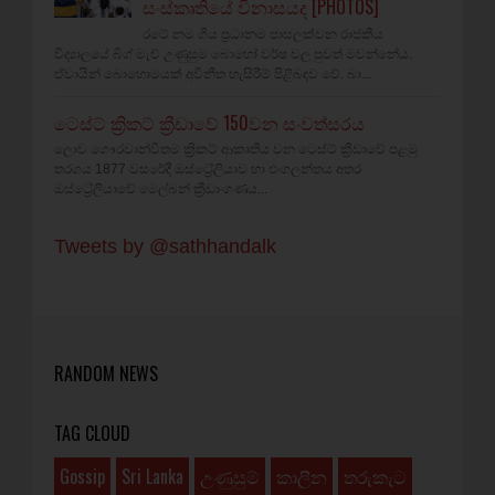
සංස්කෘතියේ විනාසයද [PHOTOS]
රටේ නම ගිය ප්‍රධානම පාසලක්වන රාජකීය
විද්‍යාලයේ බිග් මැච් උණුසුම බොහෝ වර්ෂ වල පුවත් මවන්නේය.
ඒවායින් බොහොමයක් අවිනීත හැසිරීම් පිළිබඳව වේ. බා...
ටෙස්ට් ක්‍රිකට් ක්‍රීඩාවේ 150වන සංවත්සරය
ලොව ගෞරවාන්විතම ක්‍රිකට් ආකෘතිය වන ටෙස්ට් ක්‍රීඩාවේ පළමු
තරගය 1877 වසරේදී ඔස්ට්‍රේලියාව හා එංගලන්තය අතර
ඔස්ට්‍රේලියාවේ මෙල්බන් ක්‍රීඩාංගණය...
Tweets by @sathhandalk
RANDOM NEWS
TAG CLOUD
Gossip
Sri Lanka
උණුසුම්
කාලීන
තරුකැට