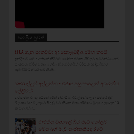
ජනප්‍රිය පුවත්
ETCA ගැන සාකච්චා අද කොළඹදී ආරම්භ කරයි
ඉන්දියාව සමග අත්සන් කිරීමට යෝජිත එට්කා ගිවිසුම සම්බන්ධයෙන්
සාකච්ඡා කිරීම සඳහා ඉන්දීය නියෝජිතයින් පිරිසක් අද දිවයිනට
පැමිණීමට නියමිතව තිබේ...
කබ්රාල්ලුත් අල්ලන්න - එජාප පසුපෙලෙන් අගමැතිට
ඉල්ලීමක්
හිටපු මහ බැංකු අධිපති අජිත් නිවාඩ් කබ්රාල්ගේ පාලන සමයේ දීශ්‍
රී ලංකා මහ බැංකුවේ සිදු වූ බව කියන මහා පරිමාණ මූල්‍ය ගනුදෙනු 13
ක් සම්බන්ධය...
රාජකීය විදුහලේ බිග් මැච් කෝලම -
මෙය බිග් මැච් සංස්කෘතියද රටේ