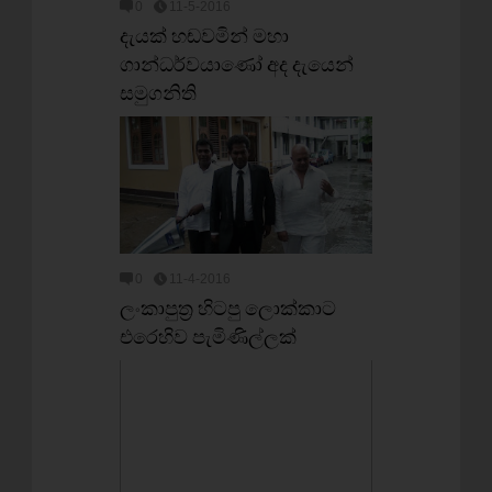
0
11-5-2016
දැයක් හඬවමින් මහා
ගාන්ධර්වයාණෝ අද දැයෙන්
සමුගනිති
0
11-4-2016
ලංකාපුත්‍ර හිටපු ලොක්කාට
එරෙහිව පැමිණිල්ලක්