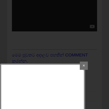
මෙම පුවතට අදාලව පහතින් COMMENT
කරන්න.
✕
අන් අයට බලන්න
SHARE
කරන්න