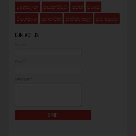
දේශපාලන
පාඨක පිටුව
පුවත්
විදෙස්
විශේෂාංග
ව්‍යාපාරික
සාහිත්‍ය කලා
සුව අසපුව
CONTACT US
Name
Email
*
Message
*