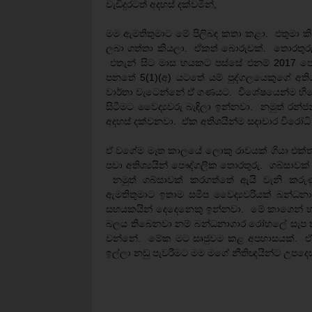
වැඩිදුරටත් අදහස් දක්වමින්,
මම ඇමතිතුමාට මේ පිලිබඳ කතා කළා. එතුමා ක
ලබා ගත්තා කියලා. ඒකත් බොරුවක්. තොරතුරු
එතැන් සිට මාස හයකට පස්සේ එනම් 2017 පෙබ
පනතේ 5(1)(අ) යටතේ යම් පුද්ගලයෙකුගේ අතිශය
වාර්තා වැටෙන්නේ ඒ ගණයට. විශේෂයෙන්ම හිපොක
සිටීමට වෛද්‍යවරු බැඳිලා ඉන්නවා. නමුත් රන්ජ
අදහස් දක්වනවා. ඒක අතිශයින්ම සදාචාර විරෝධි ක්
ඒ වගේම මෑත කාලයේ ලොකු රාවයක් ගියා එක්තරා 
පවා අතිශ්‍යයින් පෞද්ගලික තොරතුරු. ගබ්සාවක් 
නමුත් ගබ්සාවක් කරගත්තේ ඇයි වැනි කරුණු 
ඇමතිතුමාට ඉතාම සමීප වෛද්‍යවරියක් බන්ධනා
සහයකයින් දෙදෙනෙකු ඉන්නවා. මේ කාගෙන් හරි
බලය තිබෙනවා නම් බන්ධනාගාර රෝහලේ සැප ක
වන්නේ. මේක මට සෘජුවම කළ අපහාසයක්. ඒ නිස
ඉල්ලා නඩු පැවරීමට මම මගේ නීතිඥයින්ට උපදෙස්