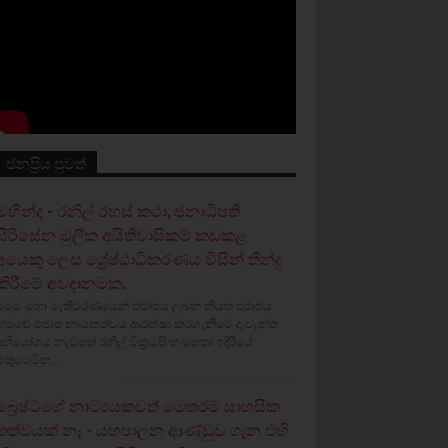
ජනප්‍රිය පුවත්
මහින්ද - රනිල් රහස් කථා, ජනාධිපති
සිරිසේන මුලික අයිතිවාසිකම් කඩකළ
අයෙකු ලෙස ශ්‍රේෂ්ඨාධිකරණය විසින් තීන්දු
කිරීමේ අවදානමක.
මෙම මහා මැතිවරණයෙන් එජාපය ලබන නියත පරාජය
හමුවේ එජාප නායකත්වය ආරක්ෂා කරගැනීමේ දැවැන්ත
අභියෝගය නැවතත් රනිල් වික්‍රමසිංහ මහතා ඉදිරියේ
මතුවෙමින...
බ්‍රෙෂ්ට්ගේ නාට්‍යයකවත් මෙතරම් සාහසික
තත්වයක් නෑ - යහපාලන ආණ්ඩුව ගැන එහි