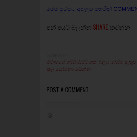
මෙම පුවතට අදාලව පහතින් COMME
අන් අයට බලන්න
SHARE
කරන්න
OLDER POST
එජාපයේ හදිසි රැස්වීමක්! බලය බෙදීම ඇතුළ
කළ යෝජනා මෙන්න
POST A COMMENT