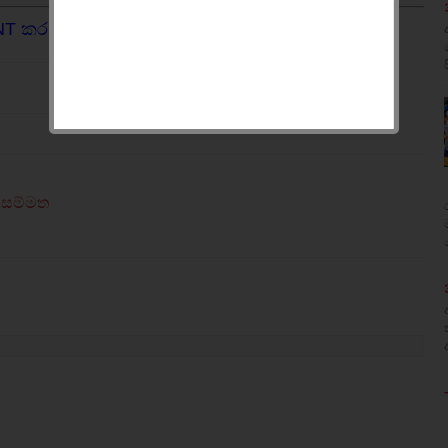
NT කරන්න.
ු සම්මත