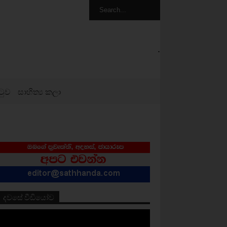
.
ටුව
සාහිත්‍ය කලා
දවසේ වීඩියෝව