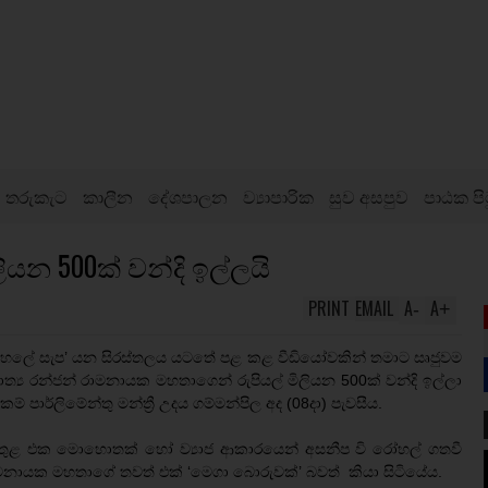
තරුකැට
කාලීන
දේශපාලන
ව්‍යාපාරික
සුව අසපුව
පාඨක පි
යන 500ක් වන්දි ඉල්ලයි
PRINT
EMAIL
A
A
-
+
ෝහලේ සැප’ යන සිරස්තලය යටතේ පළ කළ වීඩියෝවකින් තමාට සෘජුවම
ත්‍ය රන්ජන් රාමනායක මහතාගෙන් රුපියල් මිලියන 500ක් වන්දි ඉල්ලා
 පාර්ලිමේන්තු මන්ත්‍රී උදය ගම්මන්පිල අද (08දා) පැවසීය.
ුන තුළ එක මොහොතක් හෝ ව්‍යාජ ආකාරයෙන් අසනීප වි රෝහල් ගතවී
රාමනායක මහතාගේ තවත් එක් ‘මෙගා බොරුවක්’ බවත් කියා සිටියේය.