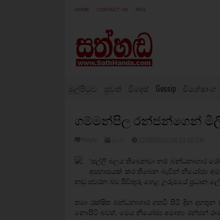
HOME
CONTACT US
RSS
මුල්පිටුව
පුවත්
විදෙස්
Gossip
විශේෂාංග
ගම්මන්පිල රන්ජන්ගෙන් මිලි
Reply
පුවත්
12/08/2016 06:23:00 PM
‘සල්ලි බලය තිබෙනවා නම් බන්ධනාගාර ර
අපහාසයක් කර තිබෙන බැවින් නියෝජ්‍ය අමා
නඩු පවරන බව පිවිතුරු හෙළ උරුමයේ ප්‍රධාන ලේකම්
තමා රක්ෂිත බන්ධනාගාර ගතවී සිටි දින දහත
නොසිටි බවත්, මෙය නියෝජ්‍ය අමාත්‍ය රන්ජන් 