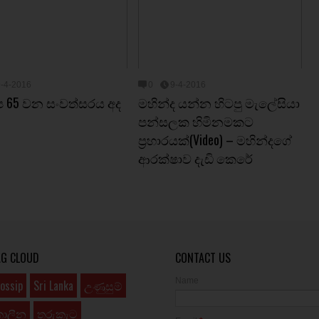
9-4-2016
0
9-4-2016
නිප 65 වන සංවත්සරය අද
මහින්ද යන්න හිටපු මැලේසියා
පන්සලක හිමිනමකට
ප්‍රහාරයක්(Video) – මහින්දගේ
ආරක්ෂාව දැඩි කෙරේ
AG CLOUD
CONTACT US
Name
ossip
Sri Lanka
උණුසුම්
කාලීන
තරුකැට