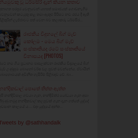
නියමුවකු වූ ධර්මසිරි දැන් කියන කතාව
අනාගත පරපුර වෙනුවෙන් යහපත් සමාජයක් ගොඩනැගීම
වෙනුවෙන් කටයුතු කළ තමා ඇතුළු පිරිසට නව රජය දී ඇති
පිළිතුරින් ලැජ්ජාවට පත් වෙන බව කලාකරු ධර්මසිර...
රාජකීය විදුහලේ බිග් මැච්
කෝලම - මෙය බිග් මැච්
සංස්කෘතියද රටේ සංස්කෘතියේ
විනාසයද [PHOTOS]
රටේ නම ගිය ප්‍රධානම පාසලක්වන රාජකීය විද්‍යාලයේ බිග්
මැච් උණුසුම බොහෝ වර්ෂ වල පුවත් මවන්නේය. ඒවායින්
බොහොමයක් අවිනීත හැසිරීම් පිළිබඳව වේ. බා...
නන්දිකඩාල් පොතේ තිත්ත ඇත්ත
අපි නන්දිවිසාල ගවයා ගැන, නන්දිමිත්ර යෝධයා ගැන අසා
තිබුණු නමුදු නන්දිකඩාල් කලපුවක් ගැන දැන ගත්තේ යුද්දේ
අවසාන කාලයේ ය.... එදා යුද්දයේ අන්ත...
Tweets by @sathhandalk