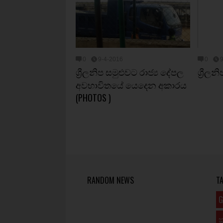
0
9-4-2016
0
ශ්‍රීලනිප සමුළුවට රාජ්‍ය දේපල
ශ්‍රීල
අවභාවිතයේ යෙදෙන අකාරය
(PHOTOS )
RANDOM NEWS
T
G