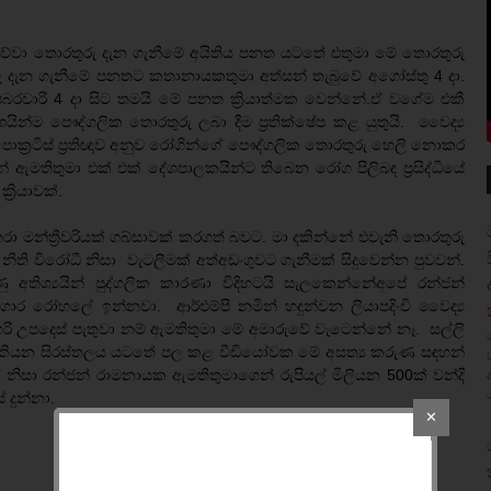
ිව්වා තොරතුරු දැන ගැනීමේ අයිතිය පනත යටතේ එතුමා මේ තොරතුරු
 දැන ගැනීමේ පනතට කතානායකතුමා අත්සන් තැබුවේ අගෝස්තු 4 දා.
රවාරි 4 දා සිට තමයි මේ පනත ක්‍රියාත්මක වෙන්නේ.ඒ වගේම එකී
ින්ම පෞද්ගලික තොරතුරු ලබා දීම ප්‍රතික්ෂේප කළ යුතුයි. වෛද්‍ය
්‍රටිස් ප්‍රතිඥාව අනුව රෝගින්ගේ පෞද්ගලික තොරතුරු හෙලි නොකර
න් ඇමතිතුමා එක් එක් දේශපාලකයින්ට තිබෙන රෝග පිලිබඳ ප්‍රසිද්ධියේ
‍රියාවක්.
මන්ත්‍රීවරියක් ගබ්සාවක් කරගත් බවට. මා දකින්නේ එවැනි තොරතුරු
නීති විරෝධී නිසා වැටලීමක් අත්අඩංගුවට ගැනීමක් සිදුවෙන්න පුවවන්.
අතිශ්‍යයින් පුද්ගලික කාරණා විදිහටයි සැලකෙන්නේඅපේ රන්ජන්
ගාර රෝහලේ ඉන්නවා. ආර්එම්පී නමින් හඳුන්වන ලියාපදිංචි වෛද්‍ය
 උපදෙස් පැතුවා නම් ඇමතිතුමා මේ අමාරුවේ වැටෙන්නේ නෑ. සල්ලි
ියන සිරස්තලය යටතේ පල කළ වීඩියෝවක මේ අසත්‍ය කරුණ සඳහන්
ා රන්ජන් රාමනායක ඇමතිතුමාගෙන් රුපියල් මිලියන 500ක් වන්දි
 දුන්නා.
✕