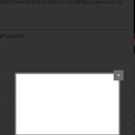
රංජිත් හිමිපාණන් ඊයේ පැවැති මාධ්‍ය හමුවකදී සිදුකළ ප්‍රකාශයෙන් පසු
NT කරන්න.
✕