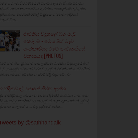
මෙම මහා මැතිවරණයෙන් එජාපය ලබන නියත පරාජය
හමුවේ එජාප නායකත්වය ආරක්ෂා කරගැනීමේ දැවැන්ත
අභියෝගය නැවතත් රනිල් වික්‍රමසිංහ මහතා ඉදිරියේ
මතුවෙමින...
රාජකීය විදුහලේ බිග් මැච්
කෝලම - මෙය බිග් මැච්
සංස්කෘතියද රටේ සංස්කෘතියේ
විනාසයද [PHOTOS]
රටේ නම ගිය ප්‍රධානම පාසලක්වන රාජකීය විද්‍යාලයේ බිග්
මැච් උණුසුම බොහෝ වර්ෂ වල පුවත් මවන්නේය. ඒවායින්
බොහොමයක් අවිනීත හැසිරීම් පිළිබඳව වේ. බා...
නන්දිකඩාල් පොතේ තිත්ත ඇත්ත
අපි නන්දිවිසාල ගවයා ගැන, නන්දිමිත්ර යෝධයා ගැන අසා
තිබුණු නමුදු නන්දිකඩාල් කලපුවක් ගැන දැන ගත්තේ යුද්දේ
අවසාන කාලයේ ය.... එදා යුද්දයේ අන්ත...
Tweets by @sathhandalk