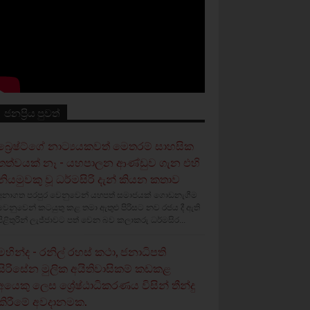
ජනප්‍රිය පුවත්
බ්‍රෙෂ්ට්ගේ නාට්‍යයකවත් මෙතරම් සාහසික
තත්වයක් නෑ - යහපාලන ආණ්ඩුව ගැන එහි
නියමුවකු වූ ධර්මසිරි දැන් කියන කතාව
අනාගත පරපුර වෙනුවෙන් යහපත් සමාජයක් ගොඩනැගීම
වෙනුවෙන් කටයුතු කළ තමා ඇතුළු පිරිසට නව රජය දී ඇති
පිළිතුරින් ලැජ්ජාවට පත් වෙන බව කලාකරු ධර්මසිර...
මහින්ද - රනිල් රහස් කථා, ජනාධිපති
සිරිසේන මුලික අයිතිවාසිකම් කඩකළ
අයෙකු ලෙස ශ්‍රේෂ්ඨාධිකරණය විසින් තීන්දු
කිරීමේ අවදානමක.