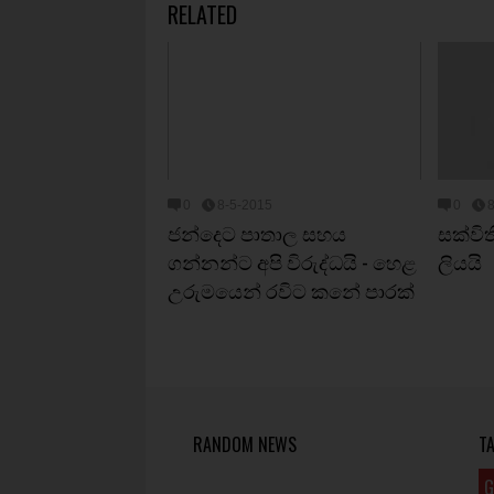
RELATED
0
8-5-2015
0
ජන්දෙට පාතාල සහය
සක්‌වි
ගන්නන්ට අපි විරුද්ධයි - හෙළ
ලියයි
උරුමයෙන් රවිට කනේ පාරක්
RANDOM NEWS
T
G