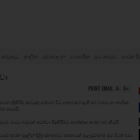
තරුකැට
කාලීන
දේශපාලන
ව්‍යාපාරික
සුව අසපුව
පාඨක පි
වා
PRINT
EMAIL
A
A
-
+
ල් ගසේ ඉදිකිරීම් කටයුතු මේවන විට නතර කර ඇති බව වරාය හා නාවික
ිගම පවසයි.
ුවේ මාධ්‍ය හමුවක් පවත්වා සිදුකිරීමට අපේක්ෂා කරන බව කියයි.
ියදම් කරන මුදලින් දිළිඳු ජනතාවට සහනයක් සැලසූවානම් එය ඊටත් වඩා