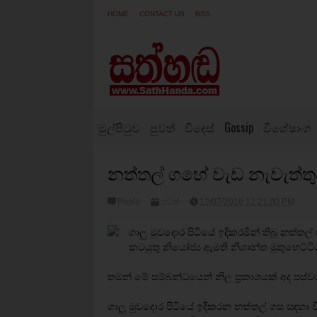
HOME
CONTACT US
RSS
මුල්පිටුව
පුවත්
විදෙස්
Gossip
විශේෂාංග
නත්තල් ගහේ වැඩ නැවැත්තු
Reply
පුවත්
12/07/2016 12:21:00 PM
ගාලු මුවදොර පිටියේ ඉදිකරමින් තිබූ නත්ත
කටයුතු නියෝජ්‍ය ඇමති නිශාන්ත මුතුහෙට්ට
තමන් මේ සම්බන්ධයෙන් නිල ප්‍රකාශයක් අද පස්වර
ගාලු මුවදොර පිටියේ ඉදිකරන නත්තල් ගස සඳහා ව