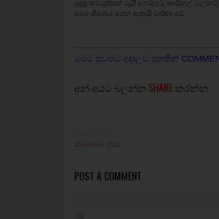
සුදුසු කටයුත්තක් යැයි අගරදගුරු කාඩිනල් මැල්කම් 
මෙම තීරණය ගෙන ඇතැයි වාර්තා වේ.
මෙම පුවතට අදාලව පහතින් COMME
අන් අයට බලන්න
SHARE
කරන්න
NEWER POST
කරුණාට ඇප
POST A COMMENT