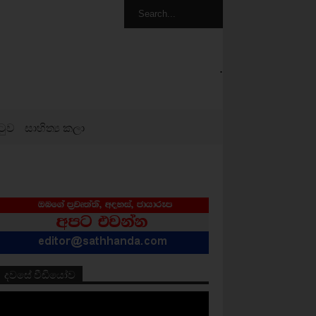
.
ටුව
සාහිත්‍ය කලා
දවසේ වීඩියෝව