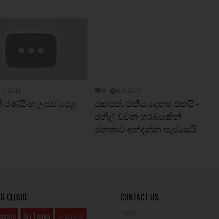
8-5-2015
0
8-4-2015
ති රණසිංහ උසස්‌ පෙළ
එකසත්, ඒකීය දෙකම එකයි -
රනිල් වචන හරබයකින්
ජනතාව අන්දන්න සැරසෙයි
AG CLOUD
CONTACT US
Name
ossip
Sri Lanka
උණුසුම්