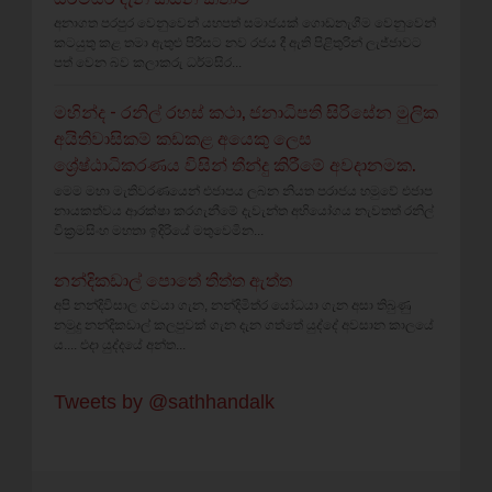
අනාගත පරපුර වෙනුවෙන් යහපත් සමාජයක් ගොඩනැගීම වෙනුවෙන්
කටයුතු කළ තමා ඇතුළු පිරිසට නව රජය දී ඇති පිළිතුරින් ලැජ්ජාවට
පත් වෙන බව කලාකරු ධර්මසිර...
මහින්ද - රනිල් රහස් කථා, ජනාධිපති සිරිසේන මුලික
අයිතිවාසිකම් කඩකළ අයෙකු ලෙස
ශ්‍රේෂ්ඨාධිකරණය විසින් තීන්දු කිරීමේ අවදානමක.
මෙම මහා මැතිවරණයෙන් එජාපය ලබන නියත පරාජය හමුවේ එජාප
නායකත්වය ආරක්ෂා කරගැනීමේ දැවැන්ත අභියෝගය නැවතත් රනිල්
වික්‍රමසිංහ මහතා ඉදිරියේ මතුවෙමින...
නන්දිකඩාල් පොතේ තිත්ත ඇත්ත
අපි නන්දිවිසාල ගවයා ගැන, නන්දිමිත්ර යෝධයා ගැන අසා තිබුණු
නමුදු නන්දිකඩාල් කලපුවක් ගැන දැන ගත්තේ යුද්දේ අවසාන කාලයේ
ය.... එදා යුද්දයේ අන්ත...
Tweets by @sathhandalk