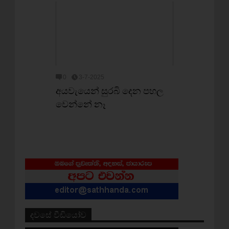
0
3-7-2025
අයවැයෙන් සුරබි දෙන පහල
වෙන්නේ නෑ
දවසේ වීඩියෝව