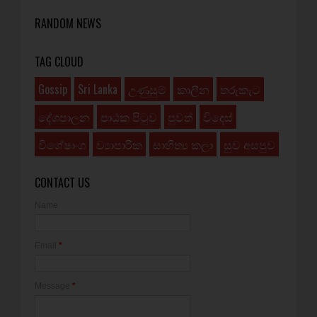
RANDOM NEWS
TAG CLOUD
Gossip
Sri Lanka
උණුසුම්
කාලීන
තරුකැට
දේශපාලන
පාඨක පිටුව
පුවත්
විදෙස්
විශේෂාංග
ව්‍යාපාරික
සාහිත්‍ය කලා
සුව අසපුව
CONTACT US
Name
Email
*
Message
*