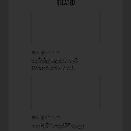
RELATED
0
3-7-2025
වැසිකිලි වලකට වැටි
සිඟිත්තියක් මියයයි
0
3-7-2025
කෝච්චි ’’සෙක්සි’’ වෙලා