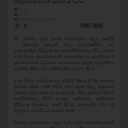
Reply
පුවත්
12/08/2016 07:05:00 PM
A
A
PRINT
EMAIL
+
-
බුර්කාව පළඳා විභාග මධ්‍යස්ථානය තුළට මුස්ලිම්
ශිෂ්‍යාවන් ඇතුළත් වීමට ශාලාධිපතිනිය ඉඩ
ලබානොදීමේ සිද්ධියක් මුල් කරගනිමින් නාවලපිටිය ශාන්ත
මේරි විභාග මධ්‍යස්ථානයේදී නොසන්සුන් වූ දෙමාපියෝ ඒ
සම්බන්ධයෙන් අධ්‍යාපන අමාත්‍යවරයා ඇතුළු බලධාරීන්ට
පැමිණිලි කිරීමට ඊයේ (07දා) පියවර ගෙන තිබේ.
මෙම විභාග මධ්‍යස්ථානයේ මුස්ලිම් ශිෂ්‍යාවන් 16 දෙනෙකු
විභාගය සඳහා පෙනී සිටින අතර ඔවුන් සියලු දෙනාගේ
බුර්කාව ඉවත් කරන ලෙස දැනුම් දීම නිසා ඔවුන්ගේ විභාග
මානසිකත්වය ගිලිහී ව්‍යාකූල තත්ත්වයට පත්වීමෙන්
නිසිලෙස විභාගයට පෙනී සිටීයට නොහැකිවූ බව එම
සිසුන්ගේ දෙමාපියෝ චෝදනා කරති.
විභාගය මධ්‍යස්ථානය අසල ඇතිවූ මෙම නොසන්සුන්කාරී