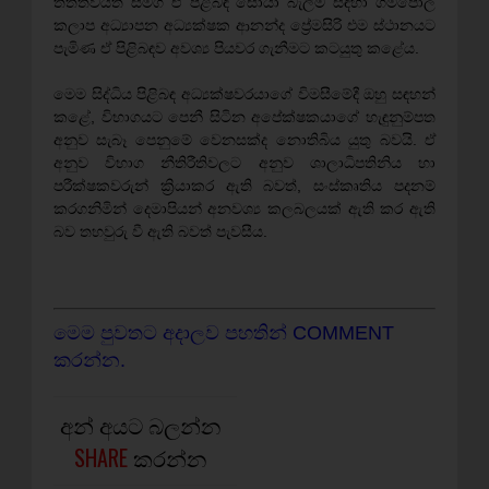
තත්ත්වයත් සමග ඒ පිළිබඳ සොයා බැලීම සඳහා ගම්පොල
කලාප අධ්‍යාපන අධ්‍යක්ෂක ආනන්ද ප්‍රේමසිරි එම ස්ථානයට
පැමිණ ඒ පිළිබඳව අවශ්‍ය පියවර ගැනීමට කටයුතු කළේය.
මෙම සිද්ධිය පිළිබඳ අධ්‍යක්ෂවරයාගේ විමසීමේදී ඔහු සඳහන්
කළේ, විභාගයට පෙනී සිටින අපේක්ෂකයාගේ හැඳුනුම්පත
අනුව සැබෑ පෙනුමේ වෙනසක්ද නොතිබිය යුතු බවයි. ඒ
අනුව විභාග නීතිරීතිවලට අනුව ශාලාධිපතිනිය හා
පරීක්ෂකවරුන් ක්‍රියාකර ඇති බවත්, සංස්කෘතිය පදනම්
කරගනිමින් දෙමාපියන් අනවශ්‍ය කලබලයක් ඇති කර ඇති
බව තහවුරු වී ඇති බවත් පැවසීය.
මෙම පුවතට අදාලව පහතින් COMMENT
කරන්න.
අන් අයට බලන්න
SHARE
කරන්න