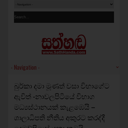
බුර්කා දමා මූණත් වසා විභාගේට
ඇවිත් -නාවලපිටියේ විභාග
මධ්‍යස්ථානයක් කැළඹෙයි –
ශාලාධිපති නීතිය අකුරට කරද්දී
දෙමව්පියෝ යකා නටයි