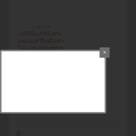
NEWER POST
අම්පිටියේ හිමියන්ට
දෙමළෙන් සිතාසියක් –
‘‘මට තේරෙන්නෙත් නෑ
✕
පොලීසියට ගත්තම කට්
කළා‘‘
OLDER POST
ඉන්දියානුවාට රැකියාව.
ඔබේ දරුවාට විරැකියාව
POST A COMMENT