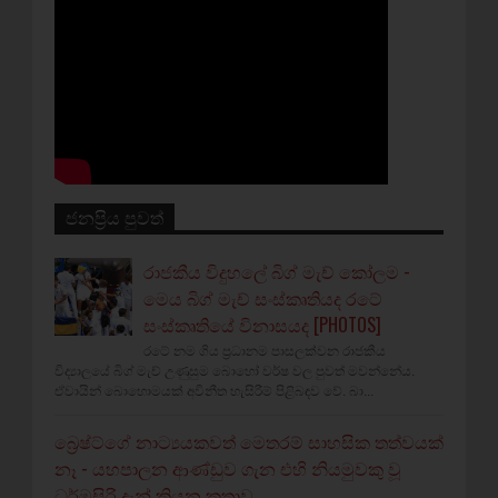
ජනප්‍රිය පුවත්
රාජකීය විදුහලේ බිග් මැච් කෝලම -
මෙය බිග් මැච් සංස්කෘතියද රටේ
සංස්කෘතියේ විනාසයද [PHOTOS]
රටේ නම ගිය ප්‍රධානම පාසලක්වන රාජකීය
විද්‍යාලයේ බිග් මැච් උණුසුම බොහෝ වර්ෂ වල පුවත් මවන්නේය.
ඒවායින් බොහොමයක් අවිනීත හැසිරීම් පිළිබඳව වේ. බා...
බ්‍රෙෂ්ට්ගේ නාට්‍යයකවත් මෙතරම් සාහසික තත්වයක්
නෑ - යහපාලන ආණ්ඩුව ගැන එහි නියමුවකු වූ
ධර්මසිරි දැන් කියන කතාව