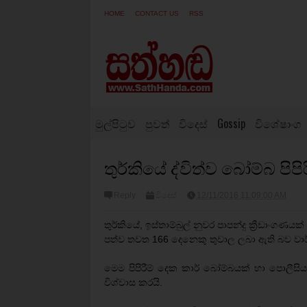
HOME
CONTACT US
RSS
මුල්පිටුව
පුවත්
විදෙස්
Gossip
විශේෂාංග
තුර්කියේ ද්විත්ව බෝම්බ පිපි
Reply
විදෙස්
12/11/2016 11:09:00 AM
තුර්කියේ, ඉස්තාම්බුල් නුවර පාපන්දු ක්‍රීඩාංගණය
පත්ව තවත 166 දෙනෙකු තුවාල ලබා ඇති බව වාර
මෙම පිපිරීම් දෙක කාර් බෝම්බයක් හා පොලී
විශ්වාස කරයි.