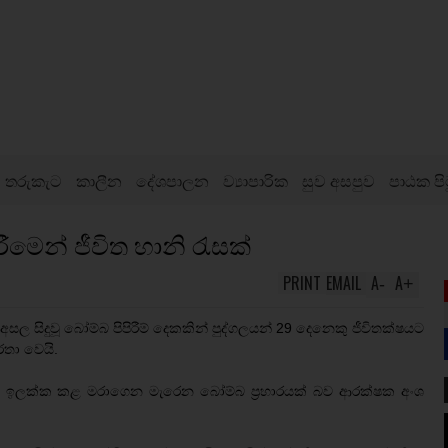
තරුකැට
කාලීන
දේශපාලන
ව්‍යාපාරික
සුව අසපුව
පාඨක පි
රීමෙන් ජීවිත හානි රැසක්
PRINT
EMAIL
A
A
-
+
ක් අසල සිදුවූ බෝම්බ පිපිරීම් දෙකකින් පුද්ගලයන් 29 දෙනෙකු ජීවිතක්ෂයට
්තා වෙයි.
සිය ඉලක්ක කළ මරාගෙන මැරෙන බෝම්බ ප්‍රහාරයක් බව ආරක්ෂක අංශ