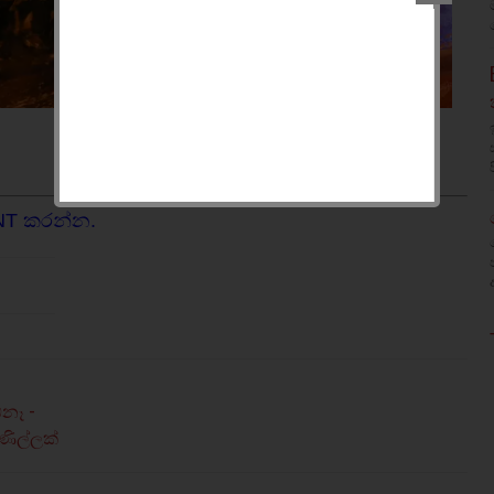
NT කරන්න.
ඕනෑ -
ණිල්ලක්