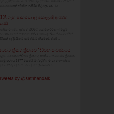
මැච් උණුසුම බොහෝ වර්ෂ වල පුවත් මවන්නේය. ඒවායින්
බොහොමයක් අවිනීත හැසිරීම් පිළිබඳව වේ. බා...
ETCA ගැන සාකච්චා අද කොළඹදී ආරම්භ
කරයි
ඉන්දියාව සමග අත්සන් කිරීමට යෝජිත එට්කා ගිවිසුම
සම්බන්ධයෙන් සාකච්ඡා කිරීම සඳහා ඉන්දීය නියෝජිතයින්
පිරිසක් අද දිවයිනට පැමිණීමට නියමිතව තිබේ...
ටෙස්ට් ක්‍රිකට් ක්‍රීඩාවේ 150වන සංවත්සරය
ලොව ගෞරවාන්විතම ක්‍රිකට් ආකෘතිය වන ටෙස්ට් ක්‍රීඩාවේ
පළමු තරගය 1877 වසරේදී ඔස්ට්‍රේලියාව හා එංගලන්තය
අතර ඔස්ට්‍රේලියාවේ මෙල්බන් ක්‍රීඩාංගණය...
Tweets by @sathhandalk