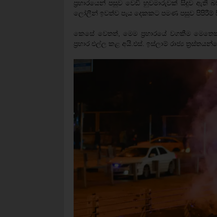
ප්‍රහාරයෙන් පසුව වෙඩි හුවමාරුවක් සිදුව ඇති බව
ලෝලීන් ඉවත්ව පැය දෙකකට පමණ පසුව පිපිරීම් ස
කෙසේ වෙතත්, මෙම ප්‍රහාරයේ වගකීම මෙතෙක්
ප්‍රහාර එල්ල කළ අයි.එස්. ඉස්ලාම් රාජ්‍ය ත්‍රස්තය