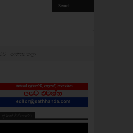
.
ටුව
සාහිත්‍ය කලා
දවසේ වීඩියෝව