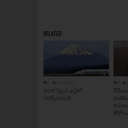
RELATED
0
12-12-2015
0
ජපන් 'බුලට් ට්‍රේන්'
සිරියාව
ඉන්දියාවටත්
කණ්ඩා
හම්සා
කිහිපය