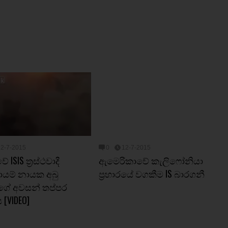
12-7-2015
0
12-7-2015
ේ ISIS ත්‍රස්ථවාදී
ඇමෙරිකාවේ කැලිෆෝනියා
යම් නායක අබු
ප්‍රහාරයේ වගකීම IS බාරගනී
ගේ අවසන් තප්පර
 [VIDEO]