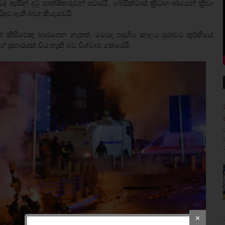
ද ඇසින් දුටු සාක්ෂිකරුවන් පවසයි. බේසික්ටාස් ක්‍රීඩාගංණයෙන් ක්‍රීඩා
ිදුව ඇති බවද කියැවෙයි.
 කිසිවෙකු භාරගෙන නැතත්, මෙයද පසුගිය කාලය පුරාවට තුර්කියේ
න්ගේ ප්‍රහාරයක් විය හැකි බව විශ්වාස කෙරෙයි.
✕