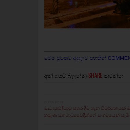
මෙම පුවතට අදාලව පහතින් COMME
අන් අයට බලන්න
SHARE
කරන්න
OLDER POST
මාධ්‍යවේදියාට පහර දීම ගැන විමර්ශනයක් 
තරුණ ජනමාධ්‍යවේදීන්ගේ සංගමයෙන් පැමි