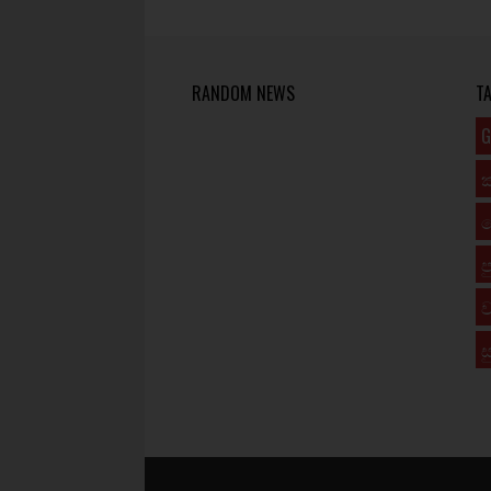
RANDOM NEWS
T
G
ප
ව
ස