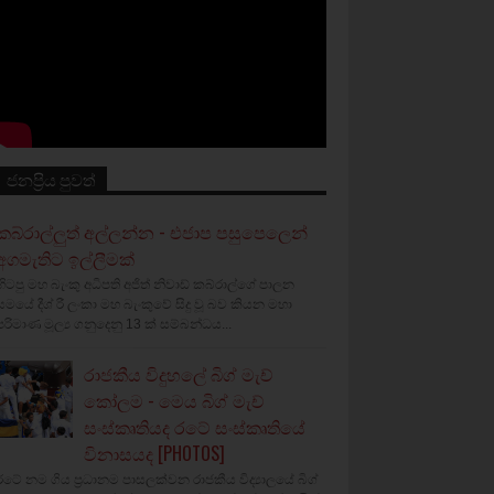
ජනප්‍රිය පුවත්
කබ්රාල්ලුත් අල්ලන්න - එජාප පසුපෙලෙන්
අගමැතිට ඉල්ලීමක්
හිටපු මහ බැංකු අධිපති අජිත් නිවාඩ් කබ්රාල්ගේ පාලන
සමයේ දීශ්‍ රී ලංකා මහ බැංකුවේ සිදු වූ බව කියන මහා
පරිමාණ මූල්‍ය ගනුදෙනු 13 ක් සම්බන්ධය...
රාජකීය විදුහලේ බිග් මැච්
කෝලම - මෙය බිග් මැච්
සංස්කෘතියද රටේ සංස්කෘතියේ
විනාසයද [PHOTOS]
රටේ නම ගිය ප්‍රධානම පාසලක්වන රාජකීය විද්‍යාලයේ බිග්