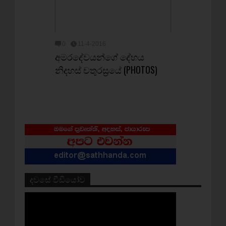
0
11-4-2016
අමරදේවයන්ගේ දේහය
නිදහස් චතුරස්‍රයේ (PHOTOS)
දවසේ වීඩියෝව