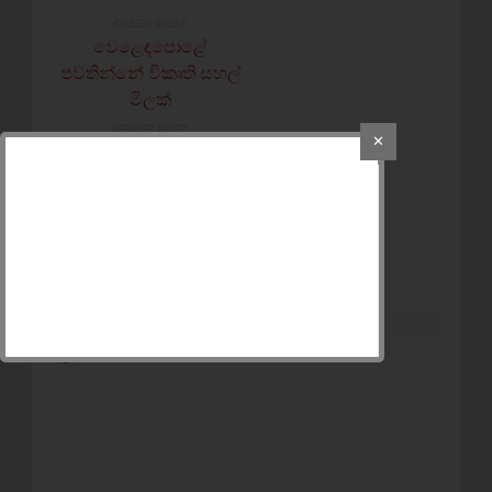
OLDER POST
වෙළෙඳපොළේ
පවතින්නේ විකෘති සහල්
මිලක්
NEWER POST
✕
අගමැති- නාවික හමුදාපති
හමුවේ
POST A COMMENT