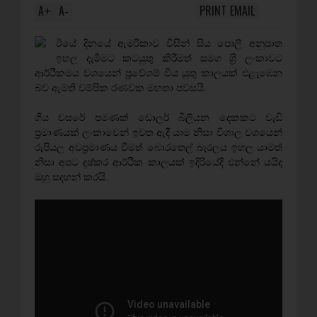
A
A
PRINT
EMAIL
+
-
ඊයේ දිනයේ ඇමරිකාව විසින් සිය පොලී අනුපාත
ඉහල දැමීමට කටයුතු කිරීමත් සමග ශ‍්‍රී ලංකාවට
ආර්ථිකමය වශයෙන් ප‍්‍රවේශම් විය යුතු කාලයක් එළැඹෙන
බව ඇමති චම්පික රණවක මහතා පවසයි.
ගිය වසරේ පමණක් ඩොලර් බිලියන දෙකකට වැඩි
ප‍්‍රමාණයක් ලංකාවෙන් ඉවත ඇදී යාම නිසා විශාල වශයෙන්
රුපියල අවප‍්‍රමාණය වීමත් බොරතෙල් බැරලය ඉහල යාමත්
නිසා අපට දුෂ්කර ආර්ථික කාලයක් ඉදිරියේදී එන්නේ යයිද
ඔහු සදහන් කරයි.