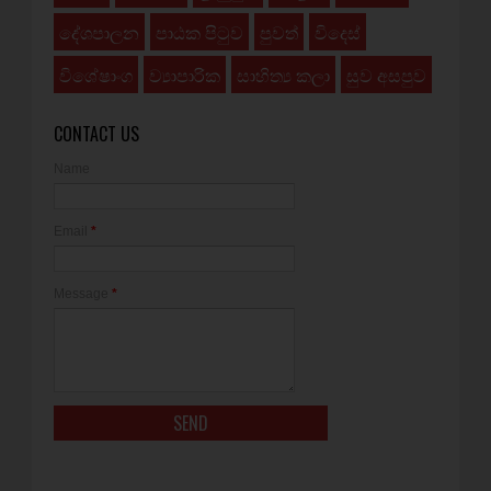
දේශපාලන
පාඨක පිටුව
පුවත්
විදෙස්
විශේෂාංග
ව්‍යාපාරික
සාහිත්‍ය කලා
සුව අසපුව
CONTACT US
Name
Email
*
Message
*