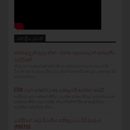
ජනප්‍රිය පුවත්
කබ්රාල්ලුත් අල්ලන්න - එජාප පසුපෙලෙන් අගමැතිට
ඉල්ලීමක්
හිටපු මහ බැංකු අධිපති අජිත් නිවාඩ් කබ්රාල්ගේ පාලන සමයේ දීශ්‍
රී ලංකා මහ බැංකුවේ සිදු වූ බව කියන මහා පරිමාණ මූල්‍ය ගනුදෙනු 13
ක් සම්බන්ධය...
ETCA ගැන සාකච්චා අද කොළඹදී ආරම්භ කරයි
ඉන්දියාව සමග අත්සන් කිරීමට යෝජිත එට්කා ගිවිසුම සම්බන්ධයෙන්
සාකච්ඡා කිරීම සඳහා ඉන්දීය නියෝජිතයින් පිරිසක් අද දිවයිනට
පැමිණීමට නියමිතව තිබේ...
රෝසිගේ දෙටු දියණිය පතිකුලයට පිවිසුණු දා
(PHOTOS