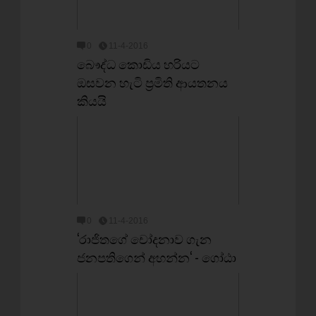
0
11-4-2016
බෞද්ධ කොඩිය හරියට
ඔසවන හැටි ප්‍රමිති ආයතනය
කියයි
0
11-4-2016
‘රාජිතගේ චෝදනාව ගැන
ජනපතිගෙන් අහන්න‘ - ගෝඨා