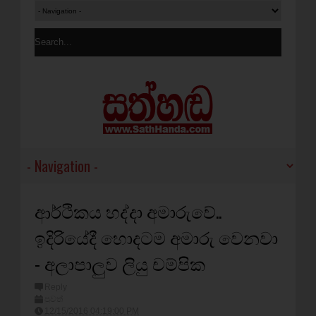
ආර්ථිකය හද්දා අමාරුවේ..
ඉදිරියේදී හොදටම අමාරු වෙනවා
- අලාපාලුව ලියු චම්පික
Reply
පුවත්
12/15/2016 04:19:00 PM