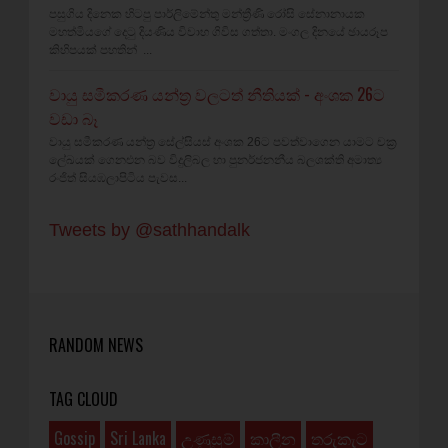
පසුගිය දිනෙක හිටපු පාර්ලිමේන්තු මන්ත්‍රීණි රෝසි සේනානායක
මහත්මියගේ දෙටු දියණිය විවාහ ගිවිස ගත්තා. මංගල දිනයේ ඡායරූප
කිහිපයක් පහතින් ...
වායු සමීකරණ යන්ත්‍ර වලටත් නීතියක් - අංශක 26ට
වඩා බෑ
වායු සමීකරණ යන්ත්‍ර සේල්සියස් අංශක 26ට පවත්වාගෙන යාමට චක්‍ර
ලේඛයක් ගෙනඑන බව විදුලිබල හා පුනර්ජනනීය බලශක්ති අමාත්‍ය
රංජිත් සියඹලාපිටිය පැවස...
Tweets by @sathhandalk
RANDOM NEWS
TAG CLOUD
Gossip
Sri Lanka
උණුසුම්
කාලීන
තරුකැට