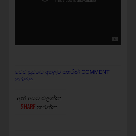
මෙම පුවතට අදාලව පහතින් COMMENT
කරන්න.
අන් අයට බලන්න
SHARE
කරන්න