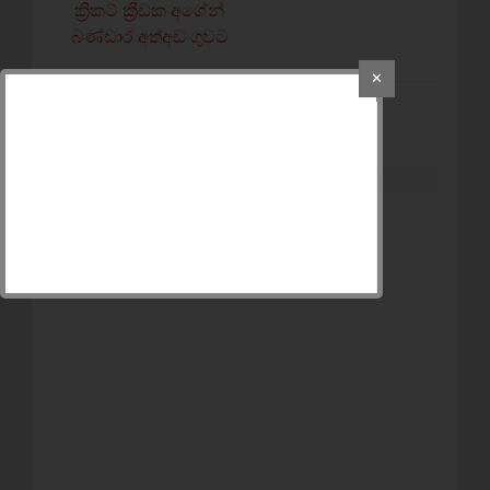
ක්‍රිකට් ක්‍රීඩක අශේන්
බණ්ඩාර අත්අඩංගුවට
✕
POST A COMMENT