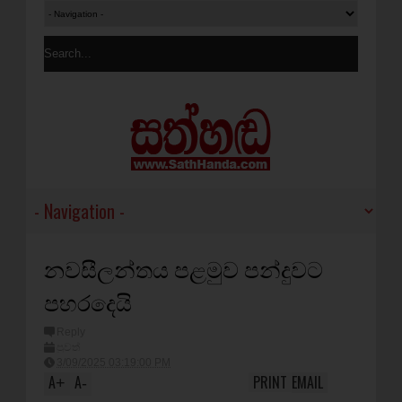
නවසීලන්තය පළමුව පන්දුවට
පහරදෙයි
Reply
පුවත්
3/09/2025 03:19:00 PM
A
A
PRINT
EMAIL
+
-