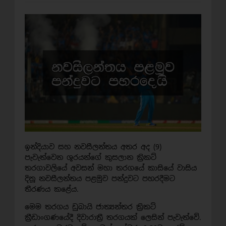
ඉන්දියාව සහ නවසීලන්තය අතර අද (9)
පැවැත්වෙන ශූරයන්ගේ කුසලාන ක්‍රිකට්
තරගාවලියේ අවසන් මහා තරගයේ කාසියේ වාසිය
දිනූ නවසීලන්තය පළමුව පන්දුවට පහරදීමට
තීරණය කළේය.
මෙම තරගය ඩුබායි ජාත්‍යන්තර ක්‍රිකට්
ක්‍රීඩාංගණයේදී දිවාරාත්‍රී තරගයක් ලෙසින් පැවැත්වේ.