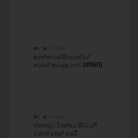
0
2-27-2016
අජන්තා රණසිංහයන්ගේ
අවසන් කටයුතු හෙට (UPDATE)
0
2-27-2016
ඒකාබද්ධ විපක්ෂය සිව්වැනි
වරටත් පොල් ගසයි