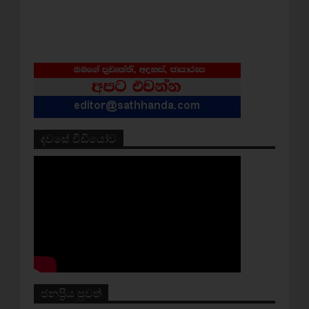
දවසේ වීඩියෝව
ජනප්‍රිය පුවත්