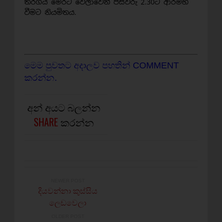
තරගය මෙරට වේලාවෙන් පස්වරු 2.30ට ආරම්භ
වීමට නියමිතය.
මෙම පුවතට අදාලව පහතින් COMMENT
කරන්න.
අන් අයට බලන්න
SHARE
කරන්න
NEWER POST
දියවන්නා කුස්සිය
ලෙඩවෙලා
OLDER POST