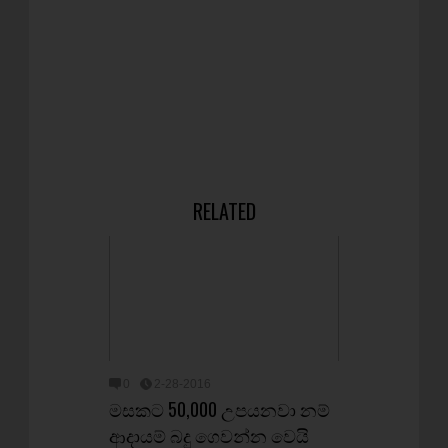
RELATED
0
2-28-2016
මසකට 50,000 උපයනවා නම්
ආදායම් බදු ගෙවන්න වෙයි