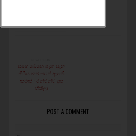
අන් අයට බලන්න
SHARE
කරන්න
NEWER POST
එහෙ මෙහෙ පැන පැන
හිටිය නම් මටත් ඇමති
කමක් - රන්ජන්ට දුක
හිතිලා
POST A COMMENT