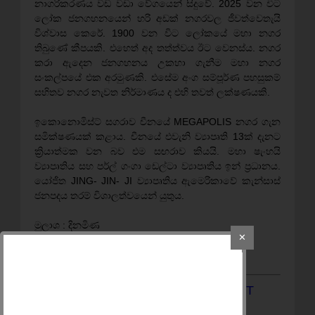
නාගරිකරණය වඩ වඩා වේගයෙන් සිදුවේ. 2025 වන විට
ලෝක ජනගහනයෙන් හරි අඩක් නගරවල ජීවත්වෙතැයි
විශ්වාස කෙරේ. 1900 වන විට ලෝකයේ මහා නගර
තිබුණේ කීපයකි. එහෙත් අද තත්ත්වය ඊට වෙනස්ය. නගර
කරා ඇදෙන ජනගහනය උකහා ගැනීම මහා නගර
සංකල්පයේ එක අරමුණකි. එසේම අංග සම්පූර්ණ පහසුකම්
සහිතව නගර නැවත නිර්මාණය ද එහි තවත් ලක්ෂණයකි.
ඉකොනොමිස්ට් සගරාව චීනයේ MEGAPOLIS නගර ගැන
සමික්ෂණයක් කළාය. චීනයේ එවැනි ව්‍යාපෘති 13ක් දැනට
ක්‍රිය‍ාත්මක වන බව එම සඟරාව කියයි. මහා ෂැංහයි
ව්‍යාපෘතිය සහ පර්ල් ගංගා ඩෙල්ටා ව්‍යාපෘතිය ඉන් ප්‍රධානය.
යෝජිත JING- JIN- JI ව්‍යාපෘතිය ඇමෙරිකාවේ කැන්සාස්
ජනපදය තරම් විශාලත්වයෙන් යුතුය.
මුලාශ : දිනමිණ
✕
මෙම පුවතට අදාලව පහතින් COMMENT
කරන්න.