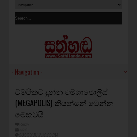
චම්පිකට දුන්න මෙගාපොලිස්
(MEGAPOLIS) කියන්නේ මෙන්න
මේකටයි
Reply
පුවත්
9/10/2015 12:10:00 PM