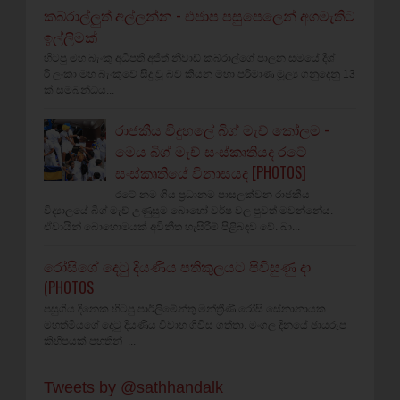
කබ්රාල්ලුත් අල්ලන්න - එජාප පසුපෙලෙන් අගමැතිට
ඉල්ලීමක්
හිටපු මහ බැංකු අධිපති අජිත් නිවාඩ් කබ්රාල්ගේ පාලන සමයේ දීශ්‍
රී ලංකා මහ බැංකුවේ සිදු වූ බව කියන මහා පරිමාණ මූල්‍ය ගනුදෙනු 13
ක් සම්බන්ධය...
රාජකීය විදුහලේ බිග් මැච් කෝලම -
මෙය බිග් මැච් සංස්කෘතියද රටේ
සංස්කෘතියේ විනාසයද [PHOTOS]
රටේ නම ගිය ප්‍රධානම පාසලක්වන රාජකීය
විද්‍යාලයේ බිග් මැච් උණුසුම බොහෝ වර්ෂ වල පුවත් මවන්නේය.
ඒවායින් බොහොමයක් අවිනීත හැසිරීම් පිළිබඳව වේ. බා...
රෝසිගේ දෙටු දියණිය පතිකුලයට පිවිසුණු දා
(PHOTOS
පසුගිය දිනෙක හිටපු පාර්ලිමේන්තු මන්ත්‍රීණි රෝසි සේනානායක
මහත්මියගේ දෙටු දියණිය විවාහ ගිවිස ගත්තා. මංගල දිනයේ ඡායරූප
කිහිපයක් පහතින් ...
Tweets by @sathhandalk