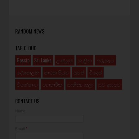
RANDOM NEWS
TAG CLOUD
Gossip
Sri Lanka
උණුසුම්
කාලීන
තරුකැට
දේශපාලන
පාඨක පිටුව
පුවත්
විදෙස්
විශේෂාංග
ව්‍යාපාරික
සාහිත්‍ය කලා
සුව අසපුව
CONTACT US
Name
Email
*