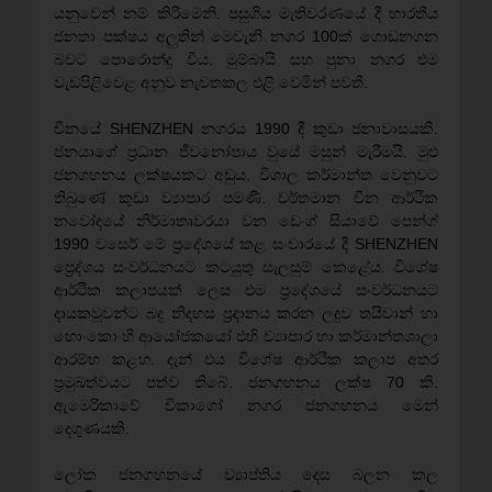
යනුවෙන් නම් කිරීමෙනි. පසුගිය මැතිවරණයේ දී භාරතීය
ජනතා පක්ෂය අලුතින් මෙවැනි නගර 100ක් ගොඩනගන
බවට පොරොන්දු විය. මුම්බායි සහ පුනා නගර එම
වැඩපිළිවෙළ අනුව නැවතකල එළි වෙමින් පවතී.
චීනයේ SHENZHEN නගරය 1990 දී කුඩා ජනාවාසයකි.
ජනයාගේ ප්‍රධාන ජීවනෝපාය වුයේ මසුන් මැරීමයි. මුළු
ජනගහනය ලක්ෂයකට අඩුය. විශාල කර්මාන්ත වෙනුවට
තිබුණේ කුඩා ව්‍යාපාර පමණී. වර්තමාන චීන ආර්ථික
නවෝදයේ නිර්මාතෘවරයා වන ඩෙංග් සියාවේ පෙන්ග්
1990 වස‍ෙර් මේ ප්‍රදේශයේ කළ සංචාරයේ දී SHENZHEN
ප්‍ර‍ෙද්ශය සංවර්ධනයට කටයුතු සැලසුම් කෙළේය. විශේෂ
ආර්ථික කලාපයක් ලෙස එම ප්‍රදේශයේ සංවර්ධනයට
දායකවූවන්ට බදු නිදහස ප්‍රදානය කරන ලදුව තයිවාන් හා
හොංකොංහි ආයෝජකයෝ එහි ව්‍යාපාර හා කර්මාන්තශාලා
ආරම්භ කළහ. දැන් එය විශේෂ ආර්ථික කලාප අතර
ප්‍රමුඛත්වයට පත්ව තිබේ. ජනගහනය ලක්ෂ 70 කි.
ඇමෙරිකාවේ චිකාගෝ නගර ජනගහනය මෙන්
දෙගුණයකි.
ලෝක ජනගහනයේ ව්‍යාප්තිය දෙස බලන කල