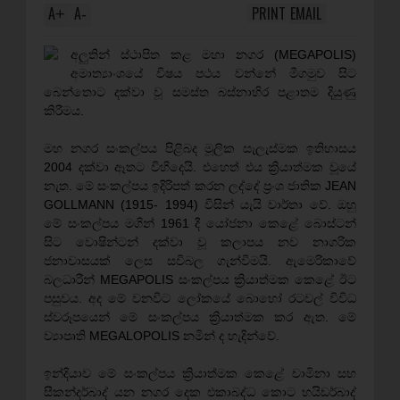
A
A
PRINT
EMAIL
+
-
අලුතින් ස්ථාපිත කළ මහා නගර (MEGAPOLIS)
අමාත්‍යාංශයේ විෂය පථය වන්නේ මීගමුව සිට
බෙන්තොට දක්වා වූ සමස්ත බස්නාහිර පළාතම දියුණු
කිරීමය.
මහ නගර සංකල්පය පිළිබද මූලික සැලැස්මක ඉතිහාසය
2004 දක්වා ඈතට විහිදෙයි. එහෙත් එය ක්‍රියාත්මක වූයේ
නැත.‍ මේ සංකල්පය ඉදිරිපත් කරන ලද්දේ ප්‍රංශ ජාතික JEAN
GOLLMANN (1915- 1994) විසින් යැයි වාර්තා වේ. ඔහු
මේ සංකල්පය මගින් 1961 දී යෝජනා කෙළේ බොස්ටන්
සිට වොෂින්ටන් දක්වා වූ කලාපය නව නාගරික
ජනාවාසයක් ලෙස සවිබල ගැන්වීමයි. ඇමෙරිකාවේ
බලධාරීන් MEGAPOLIS සංකල්පය ක්‍රියාත්මක කෙළේ ඊට
පසුවය. අද මේ වනවිට ලෝකයේ බොහෝ රටවල් විවිධ
ස්වරූපයෙන් මේ සංකල්පය ක්‍රියාත්මක කර ඇත. මේ
ව්‍යාපෘති MEGALOPOLIS නමින් ද හැදින්වේ.
ඉන්දියාව මේ සංකල්පය ක්‍රියාත්මක කෙළේ චාමිනා සහ
සීකන්දර්බාද් යන නගර දෙක එකාබද්ධ කොට හයිඩර්බාද්