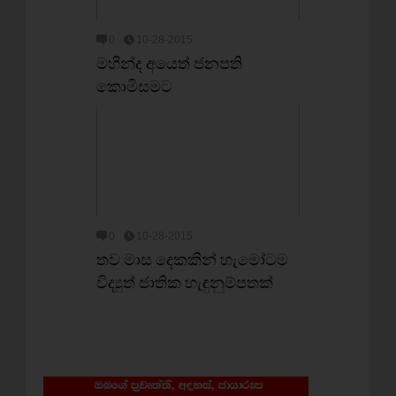
0
10-28-2015
මහින්ද අයෙත් ජනපති
කොමිසමට
0
10-28-2015
තව මාස දෙකකින් හැමෝටම
විද්‍යුත් ජාතික හැඳුනුම්පතක්