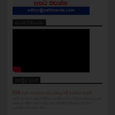
දවසේ වීඩියෝව
ජනප්‍රිය පුවත්
ETCA ගැන සාකච්චා අද කොළඹදී ආරම්භ කරයි
ඉන්දියාව සමග අත්සන් කිරීමට යෝජිත එට්කා ගිවිසුම සම්බන්ධයෙන්
සාකච්ඡා කිරීම සඳහා ඉන්දීය නියෝජිතයින් පිරිසක් අද දිවයිනට
පැමිණීමට නියමිතව තිබේ...