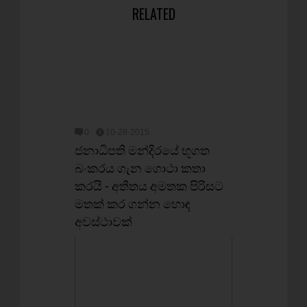
RELATED
0
10-28-2015
ජනාධිපති මන්දිරයේ භූගත
බංකරය ගැන ගොථා කතා
කරයි - අතීතය අමතක පිරිසට
මතක් කර ගන්න හොඳ
අවස්ථාවක්