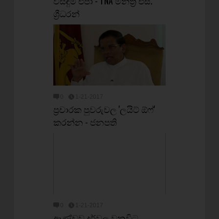
විසඳුම් එපා - TNA මන්ත්‍රී එස්‌.
ශ්‍රීධරන්
0
1-21-2017
ප්‍රචාරක පුවරුවල 'ලයිට්‌ ඕෆ්'
කරන්න - ජනපති
0
1-21-2017
ආණ්‌ඩුව දුර්වල වනවිට