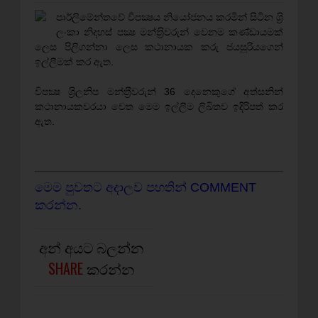
පාර්ලිමේන්තවේ විපක්‍ෂය නියෝජනය කරමින් සිටින ශ‍්‍රි
ලංකා නිදහස් පක්‍ෂ මන්ත‍්‍රිවරුන් වෙනම කණ්ඩායමක්
ලෙස පිලිගන්නා ලෙස කථානායක කරු ජයසූරියගෙන්
ඉල්ලීමක් කර ඇත.
විපක්‍ෂ ශ‍්‍රිලනිප මන්ත‍්‍රීවරුන් 36 දෙනෙකුගේ අත්සනින්
කථානායකවරයා වෙත මෙම ඉල්ලීම ලිඛිතව ඉදිරිපත් කර
ඇත.
මෙම පුවතට අදාලව පහතින් COMMENT
කරන්න.
අන් අයට බලන්න
SHARE
කරන්න