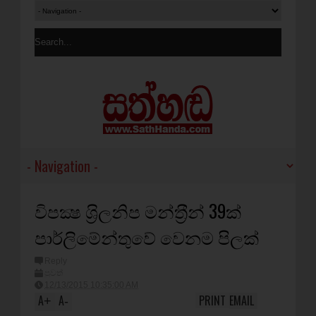
විපක්‍ෂ ශ‍්‍රිලනිප මන්ත‍්‍රීන් 39ක්
පාර්ලිමේන්තුවේ වෙනම පිලක්
Reply
පුවත්
12/13/2015 10:35:00 AM
A
A
PRINT
EMAIL
+
-