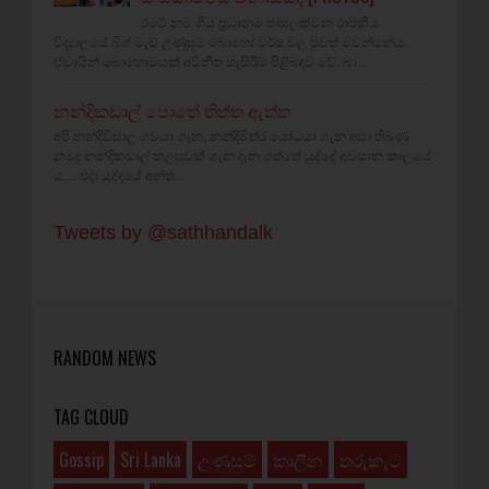
රටේ නම ගිය ප්‍රධානම පාසලක්වන රාජකීය
විද්‍යාලයේ බිග් මැච් උණුසුම බොහෝ වර්ෂ වල පුවත් මවන්නේය.
ඒවායින් බොහොමයක් අවිනීත හැසිරීම් පිළිබඳව වේ. බා...
නන්දිකඩාල් පොතේ තිත්ත ඇත්ත
අපි නන්දිවිසාල ගවයා ගැන, නන්දිමිත්ර යෝධයා ගැන අසා තිබුණු
නමුදු නන්දිකඩාල් කලපුවක් ගැන දැන ගත්තේ යුද්දේ අවසාන කාලයේ
ය.... එදා යුද්දයේ අන්ත...
Tweets by @sathhandalk
RANDOM NEWS
TAG CLOUD
Gossip
Sri Lanka
උණුසුම්
කාලීන
තරුකැට