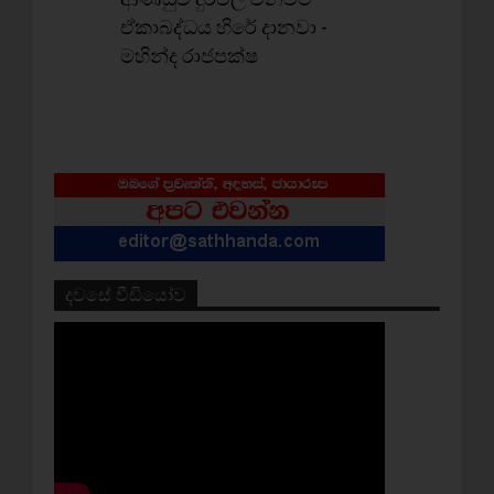
ඒකාබද්ධය හිරේ දානවා -
මහින්ද රාජපක්‌ෂ
දවසේ වීඩියෝව