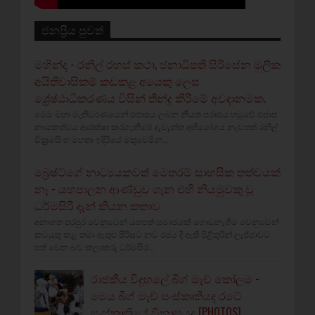
ජනප්‍රිය පුවත්
මහින්ද - රනිල් රහස් කථා, ජනාධිපති සිරිසේන මුලික
අයිතිවාසිකම් කඩකළ අයෙකු ලෙස
ශ්‍රේෂ්ඨාධිකරණය විසින් තීන්දු කිරීමේ අවදානමක.
මෙම මහා මැතිවරණයෙන් එජාපය ලබන නියත පරාජය හමුවේ එජාප
නායකත්වය ආරක්ෂා කරගැනීමේ දැවැන්ත අභියෝගය නැවතත් රනිල්
වික්‍රමසිංහ මහතා ඉදිරියේ මතුවෙමින...
බ්‍රෙෂ්ට්ගේ නාට්‍යයකවත් මෙතරම් සාහසික තත්වයක්
නෑ - යහපාලන ආණ්ඩුව ගැන එහි නියමුවකු වූ
ධර්මසිරි දැන් කියන කතාව
අනාගත පරපුර වෙනුවෙන් යහපත් සමාජයක් ගොඩනැගීම වෙනුවෙන්
කටයුතු කළ තමා ඇතුළු පිරිසට නව රජය දී ඇති පිළිතුරින් ලැජ්ජාවට
පත් වෙන බව කලාකරු ධර්මසිර...
රාජකීය විදුහලේ බිග් මැච් කෝලම -
මෙය බිග් මැච් සංස්කෘතියද රටේ
සංස්කෘතියේ විනාසයද [PHOTOS]