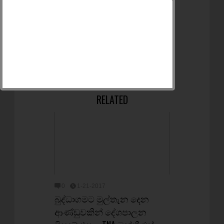
RELATED
0
1-21-2017
බුද්ධාගමට මුල්තැන දෙන
ආණ්‌ඩුවකින් දේශපාලන