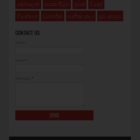
දේශපාලන
පාඨක පිටුව
පුවත්
විදෙස්
විශේෂාංග
ව්‍යාපාරික
සාහිත්‍ය කලා
සුව අසපුව
CONTACT US
Name
Email
*
Message
*