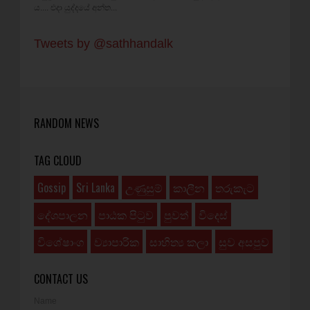
ය.... එදා යුද්දයේ අන්ත...
Tweets by @sathhandalk
RANDOM NEWS
TAG CLOUD
Gossip
Sri Lanka
උණුසුම්
කාලීන
තරුකැට
දේශපාලන
පාඨක පිටුව
පුවත්
විදෙස්
විශේෂාංග
ව්‍යාපාරික
සාහිත්‍ය කලා
සුව අසපුව
CONTACT US
Name