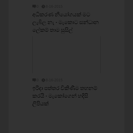
0
8-16-2015
අධිකරණ නියෝගයක් මට
ලැබිල නැ - මැකොට සන්ධාන
ලේකම් තාම සුසිල්
0
8-16-2015
ඉරිදා පත්තර විකිණීම තහනම්
කරයි - මැකෝගෙන් හදිසි
ලිපියක්