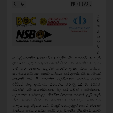
A
A
PRINT
EMAIL
+
-
ල
බ
න
ජ
න
වා
රි
ම
ස මුල් දෙසතිය (ජනවාරි 01 වැනිදා සිට ජනවාරි 15 වැනි
දක්‌වා කාලය) අයවැයට එරෙහි විරෝධතා දෙසතියක්‌ ලෙස
නම් කර ජනතාව දැනුවත් කිරීමට ලංකා බැංකු සේවක
සංගමයේ විධායක සභාව තීරණය කර ඇතැයි එම සංගමයේ
සභාපති එස්‌. පී. ජයරත්න පැවසීය.තම සංගමය රජයට
ඉදිරිපත් කළ අයවැයට සම්බන්ධ කරුණු 12 න් දෙකක
පමණක්‌ යම් සංශෝධනයක්‌ සිදු කර තිබුණ ද සමස්‌තයක්‌
ලෙස තම ඉල්ලීම්වලට නිශ්චිත විසඳුමක්‌ තවමත් ලැබී නැති
නිසා මෙසේ විරෝධතා දෙසතියක්‌ නම් කළ බවත් එම
කාලය තුළ පිළිගත හැකි විසඳුම් නොලැබුණහොත් වෙනත්
වෘත්තීය සමිති ද සමඟ එක්‌වී දැඩි වෘත්තීය ක්‍රියාමාර්ගයකට