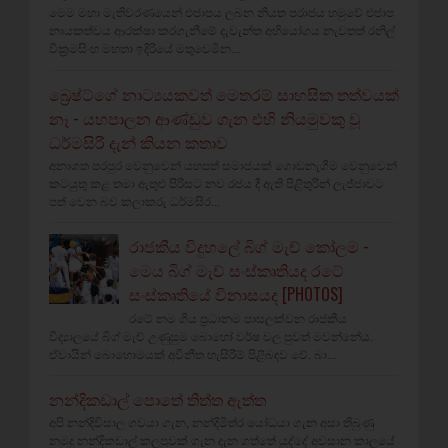
මෙම මහා මැතිවරණයෙන් එජාපය ලබන නියත පරාජය හමුවේ එජාප
නායකත්වය ආරක්ෂා කරගැනීමේ දැවැන්ත අභියෝගය නැවතත් රනිල්
වික්‍රමසිංහ මහතා ඉදිරියේ මතුවෙමින...
බ්‍රෙෂ්ට්ගේ නාට්‍යයකවත් මෙතරම් සාහසික තත්වයක්
නෑ - යහපාලන ආණ්ඩුව ගැන එහි නියමුවකු වූ
ධර්මසිරි දැන් කියන කතාව
අනාගත පරපුර වෙනුවෙන් යහපත් සමාජයක් ගොඩනැගීම වෙනුවෙන්
කටයුතු කළ තමා ඇතුළු පිරිසට නව රජය දී ඇති පිළිතුරින් ලැජ්ජාවට
පත් වෙන බව කලාකරු ධර්මසිර...
රාජකීය විදුහලේ බිග් මැච් කෝලම -
මෙය බිග් මැච් සංස්කෘතියද රටේ
සංස්කෘතියේ විනාසයද [PHOTOS]
රටේ නම ගිය ප්‍රධානම පාසලක්වන රාජකීය
විද්‍යාලයේ බිග් මැච් උණුසුම බොහෝ වර්ෂ වල පුවත් මවන්නේය.
ඒවායින් බොහොමයක් අවිනීත හැසිරීම් පිළිබඳව වේ. බා...
නන්දිකඩාල් පොතේ තිත්ත ඇත්ත
අපි නන්දිවිසාල ගවයා ගැන, නන්දිමිත්ර යෝධයා ගැන අසා තිබුණු
නමුදු නන්දිකඩාල් කලපුවක් ගැන දැන ගත්තේ යුද්දේ අවසාන කාලයේ