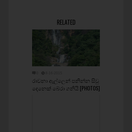
RELATED
0
8-16-2015
රාවනා ඇල්ලෙන් පනින්න සිවු
දෙනෙක් බේරා ගනියි [PHOTOS]