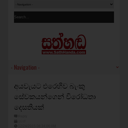
අයවැයට එරෙහිව බැංකු
සේවකයන්ගෙන් විරෝධතා
දෙසතියක්‌
Reply
පුවත්
12/24/2015 08:34:00 AM