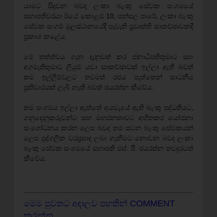
යාමට සිදුවන බවද ලංකා බැංකු සේවක සංගමයේ
සභාපතිවරයා ඊයේ කොළඹ 10, පන්සල පාරේ, ලංකා බැංකු
සේවක සංගම් මූලස්‌ථානයේදී පැවැති ප්‍රවෘත්ති සාකච්ඡාවකදී
ප්‍රකාශ කළේය.
මේ තත්ත්වය ගැන දැනුවත් කර ජනාධිපතිතුමාට සහ
අගමැතිතුමාට ලියුම් යවා සාකච්ඡාවක්‌ ඉල්ලා ඇති බවත්
තම ඉල්ලීම්වලට තවමත් රජය පැත්තෙන් සාධනීය
ප්‍රතිචාරයක්‌ ලැබී නැති බවත් ජයරත්න කීවේය.
තම සංගමය ඉල්ලා ඇත්තේ අයවැයේ ඇති බැංකු පද්ධතියට,
ගනුදෙනුකරුවන්ට සහ මහජනතාවට අහිතකර යෝජනා
සංශෝධනය කරන ලෙස බවද තම සටන බැංකු සේවකයන්
ලෙස පුද්ගලික වරප්‍රසාද ලබා ගැනීමට නොවන බවද ලංකා
බැංකු සේවක සංගමයේ සභාපති එස්‌. පී. ජයරත්න තවදුරටත්
කීවේය.
මෙම පුවතට අදාලව පහතින් COMMENT
කරන්න.