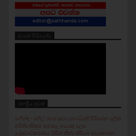
දවසේ වීඩියෝව
ජනප්‍රිය පුවත්
මහින්ද - රනිල් රහස් කථා, ජනාධිපති සිරිසේන මුලික
අයිතිවාසිකම් කඩකළ අයෙකු ලෙස
ශ්‍රේෂ්ඨාධිකරණය විසින් තීන්දු කිරීමේ අවදානමක.