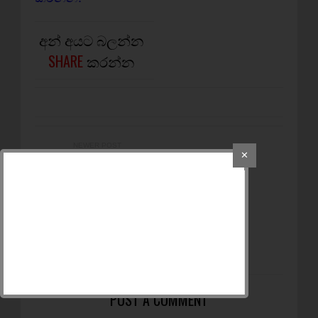
අන් අයට බලන්න
SHARE
කරන්න
NEWER POST
✕
කාමරයේ දොරගුළු
දමාගෙන යකැදුරු දැරිය
කෙලෙසලා
OLDER POST
මෛත්‍රී ජනපති ටයි
කොන්ඩෝ කලු පටි ලබයි
POST A COMMENT