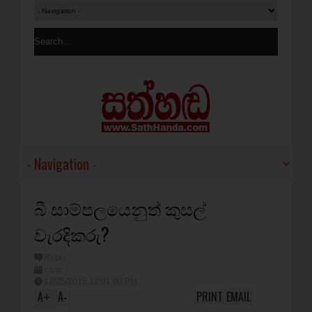
බී සාම්පලයෙනුත් කුසල්
වැරදිකරු?
Reply
පුවත්
12/25/2015 12:01:00 PM
A
A
PRINT
EMAIL
+
-