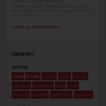
නන්දිකඩාල් පොතේ තිත්ත ඇත්ත
අපි නන්දිවිසාල ගවයා ගැන, නන්දිමිත්ර යෝධයා ගැන අසා තිබුණු
නමුදු නන්දිකඩාල් කලපුවක් ගැන දැන ගත්තේ යුද්දේ අවසාන කාලයේ
ය.... එදා යුද්දයේ අන්ත...
Tweets by @sathhandalk
RANDOM NEWS
TAG CLOUD
Gossip
Sri Lanka
උණුසුම්
කාලීන
තරුකැට
දේශපාලන
පාඨක පිටුව
පුවත්
විදෙස්
විශේෂාංග
ව්‍යාපාරික
සාහිත්‍ය කලා
සුව අසපුව