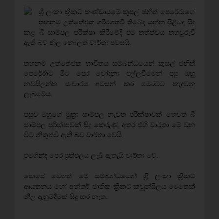
ශ්‍රී ලංකා ක්‍රිකට් කණ්ඩායමේ කුසල් ජනිත් පෙරේරාගේ
තහනම් උත්තේජක ශරීරගතවී තිබේද යන්න පිළිබඳ සිදු
කළ බී සාම්පල පරික්ෂා කිරීමේදී එම තත්ත්වය තහවුරුවී
ඇති බව නිල නොලත් වාර්තා පවසයි.
තහනම් උත්තේජක භාවිතය සම්බන්ධයෙන් කුසල් ජනිත්
පෙරේරාට මීට පෙර චෝදනා එල්ලවීමෙන් පසු ඔහු
නවසිලන්ත සංචාරය අවසන් කර මෙරටට කැඳවනු
ලැබුවේය.
පසුව ඔහුගේ මුත්‍රා සාම්පල නැවත පරික්ෂාවක් හෙවත් බී
සාම්පල පරික්ෂාවක් සිදු කෙරුණු අතර එහි වාර්තා මේ වන
විට නිකුත්වී ඇති බව වාර්තා වෙයි.
එමගින්ද පෙර ප්‍රතිඵලය ලැබී ඇතැයි වාර්තා වේ.
කෙසේ වෙතත් මේ සම්බන්ධයෙන් ශ්‍රී ලංකා ක්‍රිකට්
ආයතනය හෝ අන්තර් ජාතික ක්‍රිකට් කවුන්සිලය මෙතෙක්
නිල දැනුම්දීමක් සිදු කර නැත.