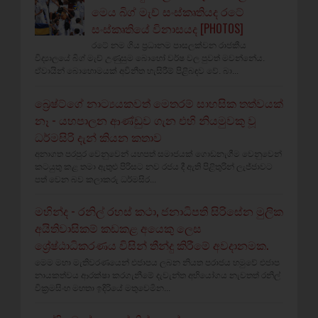
මෙය බිග් මැච් සංස්කෘතියද රටේ
සංස්කෘතියේ විනාසයද [PHOTOS]
රටේ නම ගිය ප්‍රධානම පාසලක්වන රාජකීය
විද්‍යාලයේ බිග් මැච් උණුසුම බොහෝ වර්ෂ වල පුවත් මවන්නේය.
ඒවායින් බොහොමයක් අවිනීත හැසිරීම් පිළිබඳව වේ. බා...
බ්‍රෙෂ්ට්ගේ නාට්‍යයකවත් මෙතරම් සාහසික තත්වයක්
නෑ - යහපාලන ආණ්ඩුව ගැන එහි නියමුවකු වූ
ධර්මසිරි දැන් කියන කතාව
අනාගත පරපුර වෙනුවෙන් යහපත් සමාජයක් ගොඩනැගීම වෙනුවෙන්
කටයුතු කළ තමා ඇතුළු පිරිසට නව රජය දී ඇති පිළිතුරින් ලැජ්ජාවට
පත් වෙන බව කලාකරු ධර්මසිර...
මහින්ද - රනිල් රහස් කථා, ජනාධිපති සිරිසේන මුලික
අයිතිවාසිකම් කඩකළ අයෙකු ලෙස
ශ්‍රේෂ්ඨාධිකරණය විසින් තීන්දු කිරීමේ අවදානමක.
මෙම මහා මැතිවරණයෙන් එජාපය ලබන නියත පරාජය හමුවේ එජාප
නායකත්වය ආරක්ෂා කරගැනීමේ දැවැන්ත අභියෝගය නැවතත් රනිල්
වික්‍රමසිංහ මහතා ඉදිරියේ මතුවෙමින...