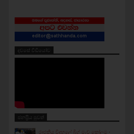
දවසේ වීඩියෝව
ජනප්‍රිය පුවත්
රාජකීය විදුහලේ බිග් මැච් කෝලම -