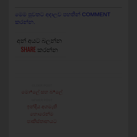
මෙම පුවතට අදාලව පහතින් COMMENT
කරන්න.
අන් අයට බලන්න
SHARE
කරන්න
OLDER POST
මො+ලේ සහ බ+ලේ
NEWER POST
ඉන්දීය අගමැති
හොරෙන්ම
පාකිස්තානයට