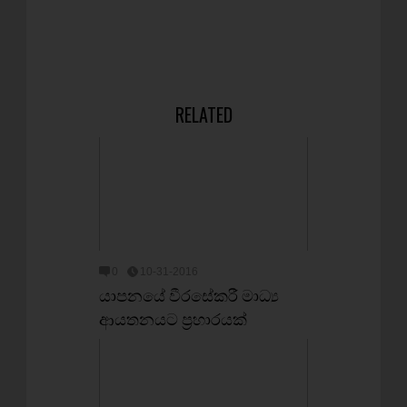
RELATED
0
10-31-2016
යාපනයේ වීරසේකරී මාධ්‍ය
ආයතනයට ප්‍රහාරයක්