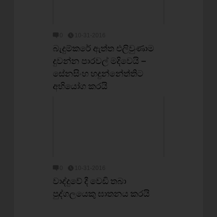
0
10-31-2016
බැදුම්කරේ ඇත්ත එලිවුණාම
දුවන්න පාරවල් මදිවෙයි –
සේනසිංහ හදුන්නේත්තිට
අභියෝග කරයි
0
10-31-2016
වාද්දුවේ දී වෙඩි තබා
පුද්ගලයෙකු ඝාතනය කරයි