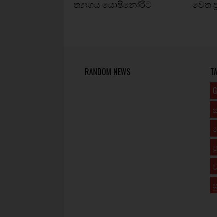
ත්‍යාගය යොෂිනෝරිට
වෙත ප
RANDOM NEWS
T
G
ප
ව
ස