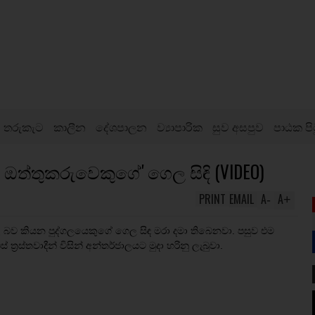
තරුකැට
කාලීන
දේශපාලන
ව්‍යාපාරික
සුව අසපුව
පාඨක පි
යානු ඔත්තුකරුවෙකුගේ' ගෙල සිඳි (VIDEO)
PRINT
EMAIL
A
A
-
+
රුවෙකු බව කියන පුද්ගලයෙකුගේ ගෙල සිඳ මරා දමා තිබෙනවා. පසුව එම
්‍රස්තවාදීන් විසින් අන්තර්ජාලයට මුදා හරිනු ලැබුවා.