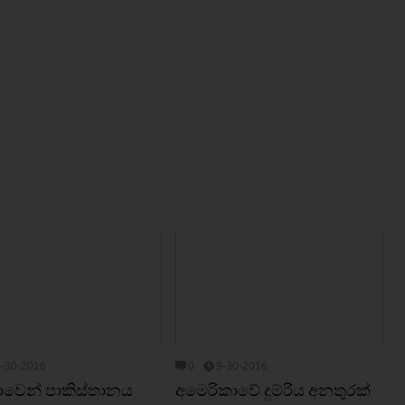
9-30-2016
0
9-30-2016
යාවෙන් පාකිස්තානය
අමෙරිකාවේ දුම්රිය අනතුරක්