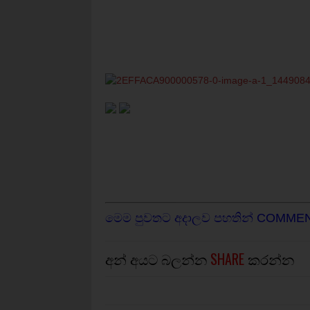
මෙම පුවතට අදාලව පහතින් COMME
අන් අයට බලන්න
SHARE
කරන්න