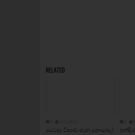
RELATED
0
10-3-2016
0
වෛද්‍ය විද්‍යාව ගැන නොබෙල්
ඉන්දි