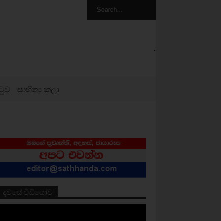
.
ටුව
සාහිත්‍ය කලා
දවසේ වීඩියෝව