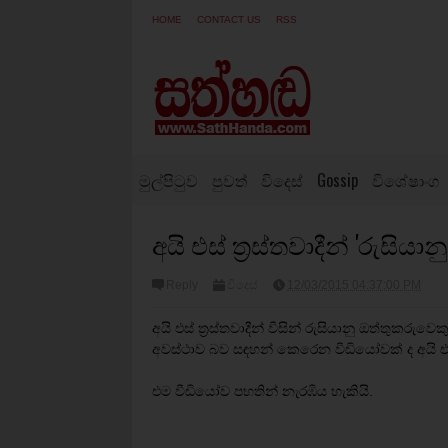
HOME
CONTACT US
RSS
මුල්පිටුව
පුවත්
විදෙස්
Gossip
විශේෂාංග
අයි එස් ත‍්‍රස්තවාදීන් 'රුසි
Reply
විදෙස්
12/03/2015 04:37:00 PM
අයි එස් ත‍්‍රස්තවාදීන් විසින් රුසියානු ඔත්තුක
අවස්ථාව බව සඳහන් කෙරෙන වීඩියෝවක් ද අයි එස් ත‍
එම වීඩියෝව පහතින් නැරඹිය හැකියි.