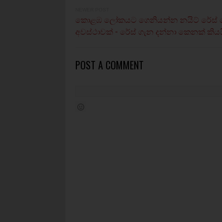
NEWER POST
කොළඹ ලෝකයට ගෙනියන්න නයිට් රේස්
අවස්ථාවක් - රේස් ගැන දන්නා කෙනක් කියය
POST A COMMENT