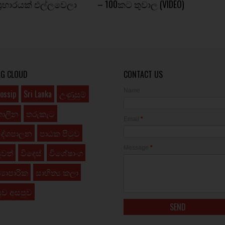
්‍රහාරයක් එල්ලවෙලා
– 100කට තුවාල (VIDEO)
AG CLOUD
CONTACT US
Name
ossip
Sri Lanka
උණුසුම්
කාලීන
තරුකැට
Email
*
දේශපාලන
පාඨක පිටුව
Message
*
ුවත්
විදෙස්
විශේෂාංග
්‍යාපාරික
සාහිත්‍ය කලා
ුව අසපුව