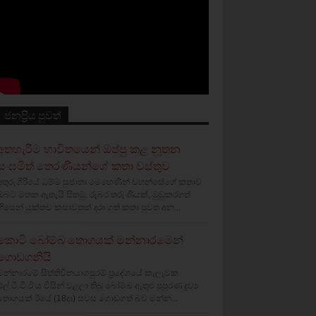
ජනප්‍රිය පුවත්
අතහැරීම භාවිතයෙන් ඔප්පු කළ නූතන
සංඝමිත් තෙරණියන්ගේ කතා වස්‌තුව
අතුරුගිරියේ ධම්ම සුජාතා මෙහෙණින් වහන්සේගේ කතාව
ඔබට මතක ඇතැයි සිතමු. රූබර තරුණියක්‌, මුඩුකරගත්
හිසෙන් යුක්‌තව කසාවතක්‌ දරා ගත් කතා පුවත අන...
කොටි බෝම්බ තොගයක් මන්නාරමෙන්
ගොඩගනියි
මන්නාරමේ සිත්තිවිනයාගපුරම් ප්‍රදේශයේ කැලෑවක
එල්.ටී.ටී.ඊ ය විසින් වළලා තිබූ බෝම්බ ඇතුළු පුපුරණ ද්‍රව්‍ය
තොගයක් ඊයේ (18දා) සවස ගොඩගත් බව මන්න...