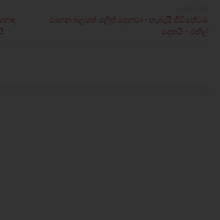
OLDER POST
 හොඳ
වාහන බලපත් යලිත් දෙනවා - හැබැයි ජීවිතේටම
ි
දෙකයි - රනිල්