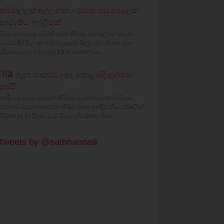
කබ්රාල්ලුත් අල්ලන්න - එජාප පසුපෙලෙන්
අගමැතිට ඉල්ලීමක්
හිටපු මහ බැංකු අධිපති අජිත් නිවාඩ් කබ්රාල්ගේ පාලන
සමයේ දීශ්‍ රී ලංකා මහ බැංකුවේ සිදු වූ බව කියන මහා
පරිමාණ මූල්‍ය ගනුදෙනු 13 ක් සම්බන්ධය...
ETCA ගැන සාකච්චා අද කොළඹදී ආරම්භ
කරයි
ඉන්දියාව සමග අත්සන් කිරීමට යෝජිත එට්කා ගිවිසුම
සම්බන්ධයෙන් සාකච්ඡා කිරීම සඳහා ඉන්දීය නියෝජිතයින්
පිරිසක් අද දිවයිනට පැමිණීමට නියමිතව තිබේ...
Tweets by @sathhandalk