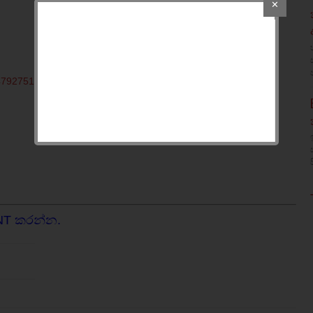
✕
NT කරන්න.