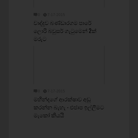
0
7-17-2015
වාද්දුව බණ්ඩාරගම පාරේ
ලොරි බවුසර් ගැටුමෙන් 2ක්
මරුට
0
7-17-2015
මහින්දගේ ආරක්ෂාව අඩු
කරන්න බැහැ - එජාප ඉල්ලීමට
මැකෝ කියයි