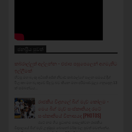
ජනප්‍රිය පුවත්
කබ්රාල්ලුත් අල්ලන්න - එජාප පසුපෙලෙන් අගමැතිට
ඉල්ලීමක්
හිටපු මහ බැංකු අධිපති අජිත් නිවාඩ් කබ්රාල්ගේ පාලන සමයේ දීශ්‍
රී ලංකා මහ බැංකුවේ සිදු වූ බව කියන මහා පරිමාණ මූල්‍ය ගනුදෙනු 13
ක් සම්බන්ධය...
රාජකීය විදුහලේ බිග් මැච් කෝලම -
මෙය බිග් මැච් සංස්කෘතියද රටේ
සංස්කෘතියේ විනාසයද [PHOTOS]
රටේ නම ගිය ප්‍රධානම පාසලක්වන රාජකීය
විද්‍යාලයේ බිග් මැච් උණුසුම බොහෝ වර්ෂ වල පුවත් මවන්නේය.