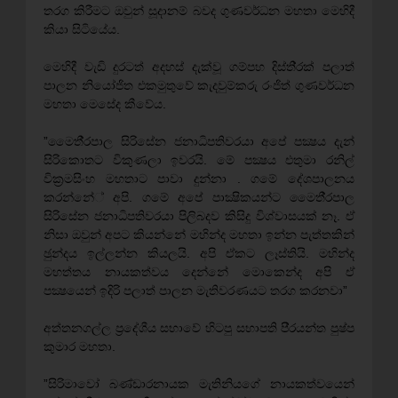
තරග කිරීමට ඔවුන් සූදානම් බවද ගුණවර්ධන මහතා මෙහිදී
කියා සිටියේය.
මෙහිදී වැඩි දුරටත් අදහස් දැක්වූ ගම්පහ දිස්ති‍්‍රක් පලාත්
පාලන නියෝජිත එකමුතුවේ කැදවුම්කරු රංජිත් ගුණවර්ධන
මහතා මෙසේද කීවේය.
”මෛතී‍්‍රපාල සිරිසේන ජනාධිපතිවරයා අපේ පක්‍ෂය දැන්
සිරිකොතට විකුණලා ඉවරයි. මේ පක්‍ෂය එතුමා රනිල්
වික‍්‍රමසිංහ මහතාට පාවා දුන්නා . ගමේ දේශපාලනය
කරන්නේ් අපි. ගමේ අපේ පාක්‍ෂිකයන්ට මෛතී‍්‍රපාල
සිරිසේන ජනාධිපතිවරයා පිලිබදව කිසිදු විශ්වාසයක් නෑ. ඒ
නිසා ඔවුන් අපට කියන්නේ මහින්ද මහතා ඉන්න පැත්තකින්
ඡුන්දය ඉල්ලන්න කියලයි. අපි ඒකට ලෑස්තියි. මහින්ද
මහත්තය නායකත්වය දෙන්නේ මොකෙන්ද අපි ඒ
පක්‍ෂයෙන් ඉදිරි පලාත් පාලන මැතිවරණයට තරග කරනවා”
අත්තනගල්ල ප‍්‍රදේශීය සභාවේ හිටපු සභාපති පි‍්‍රයන්ත පුෂ්ප
කුමාර මහතා.
”සිරිමාවෝ බණ්ඩාරනායක මැතිනියගේ නායකත්වයෙන්