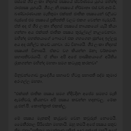
පස්සේ ශී‍්‍ර ලංකා නිදහස් පක්‍ෂයේ ස්වර්ණමය යුගය මහින්ද
රාජපක්‍ෂ යුගයයි. ශී‍්‍ර.ල.නි.පක්‍ෂයේ නිර්මාතෘ එස්.ඩබ්.ආර්.ඞී.
බණ්ඩාරණායක මැතිතුමා එක්සත් ජාතික පක්‍ෂයෙන් එලියට
බැස්සේ එම පක්‍ෂයේ ප‍්‍රතිපත්ති වලට එකග වෙන්න බැරුවයි.
ඒත් අද ඒ ශී‍්‍ර ලංකා නිදහස් පක්‍ෂයේ නායකයෝ යැයි කියා
ගන්නා අය එක්සත් ජාතික පක්‍ෂය තුරුල්ලේ නැලවෙනවා.
මහින්ද මහත්තයාගේ ෆොටෝ එක ගහගෙන ඡුන්දෙ ඉල්ලපු
අය අද රනිල්ට කඬේ යනවා. රට විනාශයි. ශී‍්‍ර ලංකා නිදහස්
පක්‍ෂයත් විනාසයි. ඒකට වග කියන්න ඕනෑ වර්තමාන
සභාපතිවරයායි. ඒ නිසා අපි අපේ පාක්‍ෂිකයාගේ අයිතිය
රැුකගන්න මහින්ද මහතා සමග කටයුතු කරනවා”
මිනුවන්ගොඩ ප‍්‍රාදේශීය සභාවේ හිටපු සභාපති පද්ම කුමාර
අරංගල්ල මහතා.
”එක්සත් ජාතික පක්‍ෂය සමග නිදිවදින අපේම සමහර මැති
ඇමතිවරු කියනවා අපි පක්‍ෂය කඩන්න හදනවලූ. මේක
යූ.එන්.පී. කොන්ත‍්‍රාත් එකක්ලූ.
මේ පක්‍ෂය මෑතකදි කැඩුවෙ වෙන කවුරුත් නෙමෙයි.
මෛතී‍්‍රපාල සිරිසේන මහතායි. ඔහු තමයි අපේ පක්‍ෂය සතුව
තිබූ ජනාධිපතිකම කුමන්ත‍්‍රණයකින් උදුර ගත්තේ ඔහුයි අපේ