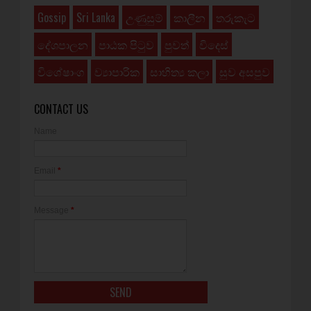
Gossip
Sri Lanka
උණුසුම්
කාලීන
තරුකැට
දේශපාලන
පාඨක පිටුව
පුවත්
විදෙස්
විශේෂාංග
ව්‍යාපාරික
සාහිත්‍ය කලා
සුව අසපුව
CONTACT US
Name
Email
*
Message
*