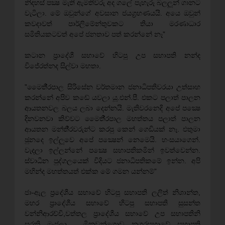
නිදහස් පක්‍ෂ මැති ඇමතිවරු අද ගලේ පැහැරූ බලලූන් ගානට
වැටිලා. මේ ඔවුන්ගේ අවසාන ජයග‍්‍රහණයයි. අයෙ ඔවුන්
කවදාවත් පාර්ලිමේන්තුවකට තියා මරණාධාර
සමිතියකටවත් අපේ ජනතාව පත් කරන්නේ නෑ”
කටාන ප‍්‍රාදේශී සභාවේ හිටපු උප සභාපති නන්ද
විජේරත්නද සිල්වා මහතා.
”මෛතී‍්‍රපාල සිරිසේන වර්තමාන ජනාධිපතිවරයා උත්සාහ
කරන්නේ අපිව කඬේ යවලා යූ.එන්.පී. එකට පලාත් පාලන
ආයතනවල බලය ලබා දෙන්නයි. මැතිවරනෙදි අපේ පක්‍ෂෙ
දිනවනවා කිව්වට මෛතී‍්‍රපාල මහත්තය පලාත් පාලන
ආයතන මන්තී‍්‍රවරුන්ට කරපු කෙන් ගෙඩියක් නෑ. එතුමා
ඡුනදෙ ඉල්ලූවෙ අපේ පක්‍ෂෙන් නෙමෙයි. හංසයාගෙන්.
වැදලා ඉල්ලන්නේ පක්‍ෂෙ සභාපතිකමින් ඉවත්වෙන්න.
ස්වාධීන පුද්ගලයෙක් විදියට ජනාධිපතිකමේ ඉන්න. අපි
මහින්ද මහත්තයත් එක්ක මේ ගමන යන්නම්”
ජා-ඇල ප‍්‍රදේශීය සභාවේ හිටපු සභාපති ලලිත් නිශාන්ත,
මහර ප‍්‍රාදේශීය සභාවේ හිටපු සභාපති සුසන්ත
වන්නිආරච්චි,වත්තල ප‍්‍රාදේශීය සභාවේ උප සභාපතිනි
සුරනි මංජුලා , මිනුවන්ගොඩ නගරසභාවේ සභාපති