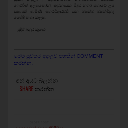
ෆෙඞ්රික් අලහකෝන්, කටුනායක සීදුව නගර සභාවේ උප
සභාපති ගාමිණී හෙට්ටිආරච්චි යන මහත්ම මහත්මීහුද
මෙහිදී කතා කලහ.
– ප‍්‍රදීප් අනුර කුමාර
මෙම පුවතට අදාලව පහතින් COMMENT
කරන්න.
අන් අයට බලන්න
SHARE
කරන්න
OLDER POST