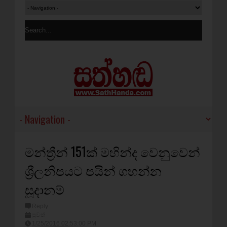
මන්ත්‍රීන් 151ක් මහින්ද වෙනුවෙන්
ශ්‍රීලනිපයට පයින් ගහන්න
සූදානම්
Reply
පුවත්
1/25/2016 02:53:00 PM