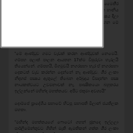
ප‍්‍රතිරූපයක් මැව්වා. රටේ ජනාධිපති නිසා අපි මෛතී‍්‍ර
මහත්තයට ආදරෙයි. ඒ වුනාට අපේ පක්‍ෂෙට කරන හානිය
තවත් බලන් ඉන්න බෑ. අපට ශී‍්‍ර ලංකා නිදහස් පක්‍ෂය දීලා
ඔබතුමා යන්න. අපි අපේ නායකයෙක් පත්කරගෙන මේ
ගමන යන්නම්.
ගම්පහ නගරාධිපති එරංග සේනානායක මහතා.
”මේ ආණ්ඩුව ගමට වැඩක් කරන ආණ්ඩුවක් නෙමෙයි.
ගම්පහ පලාත් පාලන ආයතන 17ක්ම විසුරුවා හැරලයි
තියෙන්නේ. ගම්පහයි, මීගමුවයි නගරසභා හැර ඒ නගරසභා
දෙකටත් වැඩ කරන්න දෙන්නේ නෑ ආණ්ඩුව. ශී‍්‍ර ලංකා
නිදහස් පක්‍ෂය ඇතුලේ තිබෙන අර්බුදය විසදන්න පක්‍ෂ
නායකත්වයට උවමනාවක් නෑ. පාක්‍ෂිකයො බහුතරය
ඉල්ලන්නේ මහින්ද මහත්තයව. අපිට එතුමා අවශ්‍යයි”
දොම්පේ ප‍්‍රාදේශීය සභාවේ හිටපු සභාපති මිලාන් ජයතිලක
මහතා.
”මහින්ද මහත්තයගේ ෆොටෝ ගහන් ඡුනදෙ ඉල්ලලා
පාර්ලිමේන්තුවට ගිහින් මැති ඇමතිකන් ගත්ත ශී‍්‍ර ලංකා