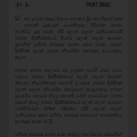
A
A
PRINT
EMAIL
+
-
තව දුරටත් පක්‍ෂය විනාශ නොකර ශ්‍රීලංකා නිදහස් පක්‍ෂ
සභාපති ධූරයෙන් මෛතී‍්‍රපාල සිරිසේන මහතා
ඉවත්විය යුතු බවත්, ඉදිරි පලාත් පාලන මැතිවරණයේදී
ගම්පහ දිස්ති‍්‍රක්කයේ සියඵම පලාත් පාලන ආයතන
ප‍්‍රධානීන් මහින්ද රාජපක්‍ෂ මහතා සමග බවත්, ගම්පහ
දිස්ති‍්‍රක් පලාත් පාලන නියෝජිත එකමුතුව අවධාරනය
කලහ.
ගම්පහ සණස ශාලාවේ අද උදෑසන පැවති මෙම මාධ්‍ය
හමුවට ගම්පහ දිස්ති‍්‍රක්කයේ පලාත් පාලන ආයතන
19යේම නියෝජිතයන් සහභාගී වූ අතර, ගම්පහ දිස්ති‍්‍රක්
පලාත් පාලන නියෝජිත එකමුතුවේ කැදවුම්කරු ගම්පහ
ප‍්‍රාදේශීය සභාවේ හිටපු සභාපති රංජිත් ගුණවර්ධන මහතා
සදහන් කලේ ගම්පහ දිස්ති‍්‍රක්කයේ පලාත් පාලන ආයතන
මන්තී‍්‍රවරුන් 174න් 151ක්ම ඉදිරි පලාත් පාලන
මැතිවරණය සදහා මහින්ද රාජපක්‍ෂ මහතාගේ නායකත්වය
අපේක්‍ෂා කරන බවයි.
මහින්ද රාජපක්‍ෂ මහතා තරග කරනු ලබන ඕනෑම පක්‍ෂයකින්