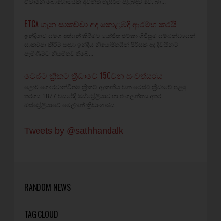
ඒවායින් බොහොමයක් අවිනීත හැසිරීම් පිළිබඳව වේ. බා...
ETCA ගැන සාකච්චා අද කොළඹදී ආරම්භ කරයි
ඉන්දියාව සමග අත්සන් කිරීමට යෝජිත එට්කා ගිවිසුම සම්බන්ධයෙන්
සාකච්ඡා කිරීම සඳහා ඉන්දීය නියෝජිතයින් පිරිසක් අද දිවයිනට
පැමිණීමට නියමිතව තිබේ...
ටෙස්ට් ක්‍රිකට් ක්‍රීඩාවේ 150වන සංවත්සරය
ලොව ගෞරවාන්විතම ක්‍රිකට් ආකෘතිය වන ටෙස්ට් ක්‍රීඩාවේ පළමු
තරගය 1877 වසරේදී ඔස්ට්‍රේලියාව හා එංගලන්තය අතර
ඔස්ට්‍රේලියාවේ මෙල්බන් ක්‍රීඩාංගණය...
Tweets by @sathhandalk
RANDOM NEWS
TAG CLOUD