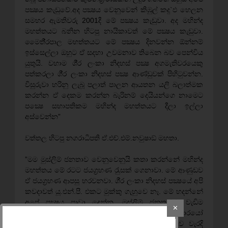
පක්‍ෂය කැඩුවේ.අද පක්‍ෂය වෙනුවෙන් කිඹුල් කදු`ඵ හෙලන
සමහර ඇමතිවරු 2001දී මේ පක්‍ෂය කැඩුවා. අද මහින්ද
මහත්තයට බනින හිටපු නායිකාවත් මේ පක්‍ෂය කැඩුවා.
මෛතී‍්‍රපාල මහත්තයට මේ පක්‍ෂය දිනවන්න ඕන්නම්
ඉස්සෙල්ලා ඔහුට ඒ සදහා උවමනාව තිබෙන බව පෙන්විය
යුතුයි. වහාම ශී‍්‍ර ලංකා නිදහස් පක්‍ෂ අගමැතිවරයෙකු
පත්කරලා ශී‍්‍ර ලංකා නිදහස් පක්‍ෂ ආණ්ඩුවක් පිහිටුවන්න.
විසුරුවා හරිනු ලැබූ පලාත් පාලන ආයතන යලි බලාත්මක
කරන්න ඒ දෙකම කරන්න බැරිනම් දෙයියන්ගෙ නාමෙට
පක්‍ෂෙ සභාපතිකම මහින්ද මහත්තයට දීලා ඉල්ලා
අස්වෙන්න”
වත්තල හිටපු නගරාධිපති ඒ.එච්.එම්.නවුෂාඞ් මහතා.
”මම මුස්ලිම් ජනතාව වෙනුවෙනුයි කතා කරන්නේ මහින්ද
මහත්තය මේ රටට ජයග‍්‍රහණ රැුසක් ගෙනාවා. මේ ආණුඩව
ඒ ජයග‍්‍රහණ ආපසු හරවනවා. ශී‍්‍ර ලංකා නිදහස් පක්‍ෂයේ අපි
කවදාවත් යූ.එන්.පී. එකට මුක්කු ගැහුවෙ නෑ. මේ හදන්නේ
අපේ පක්‍ෂය පාවා දෙන්න. මුස්ලිම් ජනතාවට වැඩිම
✕
සේවයක් කලේ මහින්ද මහත්තයයි. කුමන්ත‍්‍රණකාරයෝ
මුස්ලිම් ජනතාව අතර, මහින්ද මහත්තය පිලිබදව වැරදි