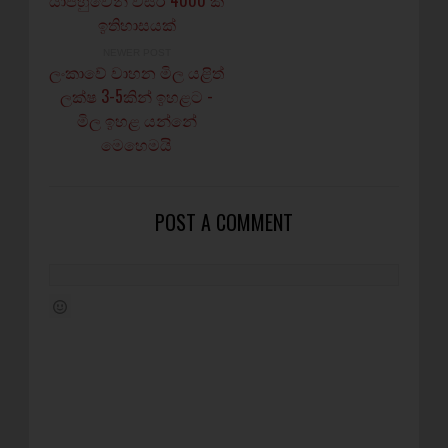
යාපහුවෙන් වසර 4000 ක
ඉතිහාසයක්
NEWER POST
ලංකාවේ වාහන මිල යළිත්
ලක්ෂ 3-5කින් ඉහළට -
මිල ඉහළ යන්නේ
මෙහෙමයි
POST A COMMENT