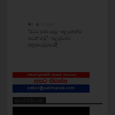
0
7-17-2015
"රටට පණ දෙමු - අලුතෙන්ම
පටන් ගමු" - පළමුවරට
අනුරාධපුරයේදී
දවසේ වීඩියෝව