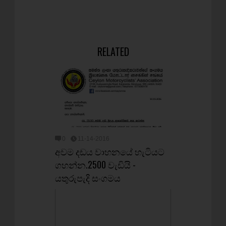
RELATED
0
11-14-2016
අවම දඩය වාහනයේ හැටියට
ගහන්න.2500 වැඩියි -
යතුරුපැදි සංගමය