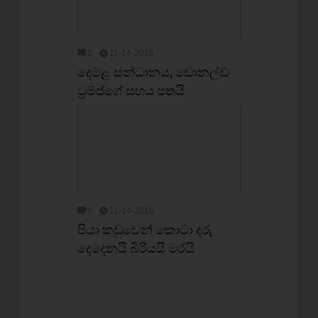
0
11-14-2016
දෙමළ සන්ධානය, ඩොනල්ඩ්
ට‍්‍රම්ප්ගේ සහය පතයි
0
11-14-2016
පියා කඩුවෙන් කොටා දරු
දෙදෙනයි බිරියයි මරයි