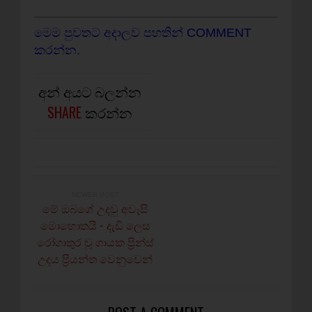
මෙම පුවතට අදාලව පහතින් COMMENT
කරන්න.
අන් අයට බලන්න
SHARE
කරන්න
NEWER POST
මේ ඔබගේ උදවු අවැසි
මොහොතයි - දැඩි ලෙස
රෝගාතුර වූ ගායක ප්‍රින්ස්‌
උදය ප්‍රියන්ත වෙනුවෙන්