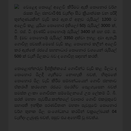
වෙළෙඳ පොළේ අලෙවි කිරීමට ඇති පොහොර වර්ග
රැසක මිල ජනවාරි 01 වැනිදා සිට ක්‍රියාත්මක වන පරිදි
තුන්ගුණයකින් වැඩි කර ඇත.ඒ අනුව රුපියල් 1200 ට
අලෙවි කළ යූරියා පොහොර (කිලෝ 50) රුපියල් 3000 ක්‌,
ටී. එස්‌. ටී. (බණ්‌ඩි පොහොර) රුපියල් 3400 ක්‌ සහ එම්. ඕ.
පී. (මඩ පොහොර) රුපියල් 3350 දක්‌වා ඉහළ දමා ඇතැයි
ගොවීහු පවසති.මෙසේ වැඩි කළ පොහොර කලින් අලෙවි
කර ඇත්තේ රජයේ සහනාධාර පොහොර වශයෙන් රුපියල්
500 ක්‌ වැනි මිලකට බව ද ගොවීහු සඳහන් කරති.
පොළොන්නරුව දිස්‌ත්‍රික්‌කයේ ගොවීන්ට වැඩි කළ මිලට ද
පොහොර මිලදී ගැනීමට නොහැකි බවත්, හිතුමතේ
පොහොර මිල වැඩි කිරීම සම්බන්ධයෙන් ගොවි ජනතාව
ඒකරාශී කරගෙන රජයට එරෙහිව පෙළගැසෙන බවත්
සමස්‌ත ලංකා ගොවිජන සම්මේලනයේ උප ලේකම් ටී. බී.
සරත් මහතා පැවසීය.කන්තලේ ව්‍යාපාර ගොවි එකමුතුවේ
සභාපති ඉන්දික පරණවිතාන මහතා පැවසුවේ පොහොර
වර්ග තුනක මිල සංශෝධනය කරමින් චක්‍රලේඛයක්‌ 04
වැනිදා ලැබුණු බවත්, පසුව එය අහෝසි වූ බවත්ය.