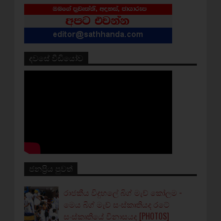
දවසේ වීඩියෝව
ජනප්‍රිය පුවත්
රාජකීය විදුහලේ බිග් මැච් කෝලම -
මෙය බිග් මැච් සංස්කෘතියද රටේ
සංස්කෘතියේ විනාසයද [PHOTOS]