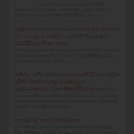
රටේ නම ගිය ප්‍රධානම පාසලක්වන රාජකීය
විද්‍යාලයේ බිග් මැච් උණුසුම බොහෝ වර්ෂ වල පුවත් මවන්නේය.
ඒවායින් බොහොමයක් අවිනීත හැසිරීම් පිළිබඳව වේ. බා...
බ්‍රෙෂ්ට්ගේ නාට්‍යයකවත් මෙතරම් සාහසික තත්වයක්
නෑ - යහපාලන ආණ්ඩුව ගැන එහි නියමුවකු වූ
ධර්මසිරි දැන් කියන කතාව
අනාගත පරපුර වෙනුවෙන් යහපත් සමාජයක් ගොඩනැගීම වෙනුවෙන්
කටයුතු කළ තමා ඇතුළු පිරිසට නව රජය දී ඇති පිළිතුරින් ලැජ්ජාවට
පත් වෙන බව කලාකරු ධර්මසිර...
මහින්ද - රනිල් රහස් කථා, ජනාධිපති සිරිසේන මුලික
අයිතිවාසිකම් කඩකළ අයෙකු ලෙස
ශ්‍රේෂ්ඨාධිකරණය විසින් තීන්දු කිරීමේ අවදානමක.
මෙම මහා මැතිවරණයෙන් එජාපය ලබන නියත පරාජය හමුවේ එජාප
නායකත්වය ආරක්ෂා කරගැනීමේ දැවැන්ත අභියෝගය නැවතත් රනිල්
වික්‍රමසිංහ මහතා ඉදිරියේ මතුවෙමින...
නන්දිකඩාල් පොතේ තිත්ත ඇත්ත
අපි නන්දිවිසාල ගවයා ගැන, නන්දිමිත්ර යෝධයා ගැන අසා තිබුණු
නමුදු නන්දිකඩාල් කලපුවක් ගැන දැන ගත්තේ යුද්දේ අවසාන කාලයේ