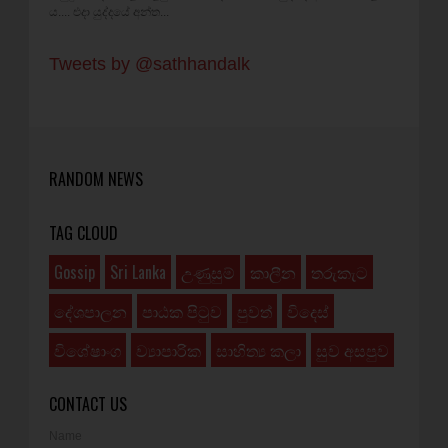
ය.... එදා යුද්දයේ අන්ත...
Tweets by @sathhandalk
RANDOM NEWS
TAG CLOUD
Gossip
Sri Lanka
උණුසුම්
කාලීන
තරුකැට
දේශපාලන
පාඨක පිටුව
පුවත්
විදෙස්
විශේෂාංග
ව්‍යාපාරික
සාහිත්‍ය කලා
සුව අසපුව
CONTACT US
Name