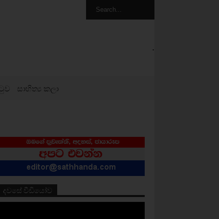
.
ටුව
සාහිත්‍ය කලා
දවසේ වීඩියෝව