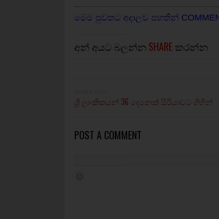
මෙම පුවතට අදාලව පහතින් COMME
අන් අයට බලන්න
SHARE
කරන්න
NEWER POST
ශ්‍රී ලාංකිකයන් 36 දෙනෙක් සිරියාවට ගිහින්
POST A COMMENT