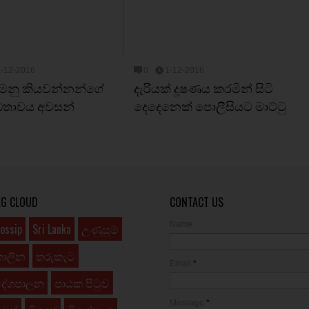
1-12-2016
0
1-12-2016
 මනු කියවන්නන්ගේ
දැරියක් දූෂණය කරමින් සිටි
ධතාවය අවසන්
දෙදෙනෙක් පොලීසියට මාට්ටු
AG CLOUD
CONTACT US
Name
ossip
Sri Lanka
උණුසුම්
කාලීන
තරුකැට
Email
*
දේශපාලන
පාඨක පිටුව
Message
*