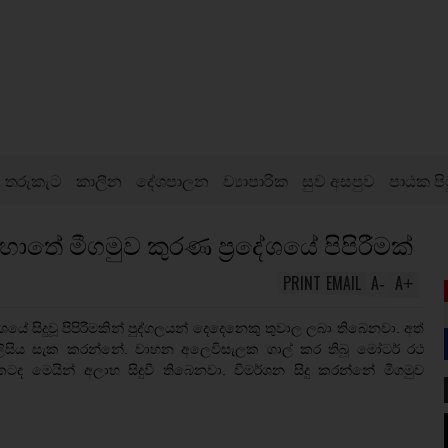
තරුකැට
කාලීන
දේශපාලන
ව්‍යාපාරික
සුව අසපුව
පාඨක පි
ේ මීගමුව කුරණ ප්‍රදේශයේ පිපිරීමක්
PRINT
EMAIL
A
A
-
+
ේශයේ සිදුවූ පිපිරීමකින් පුද්ගලයන් දෙදෙනෙකු තුවාල ලබා තිබෙනවා. අත්
ලිසිය සැක කරන්නේ. වාහන අලෙවිසැලක ගාල් කර තිබූ මෝටර් රථ
 මෙයින් අලාභ සිදුවී තිබෙනවා. විමර්ශන සිදු කරන්නේ මීගමුව