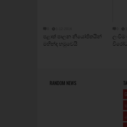
0
1-12-2016
0
පළාත් පාලන නියෝජිතයින්
ලංවිම
මහින්ද හමුවෙයි
විරෝ
RANDOM NEWS
T
G