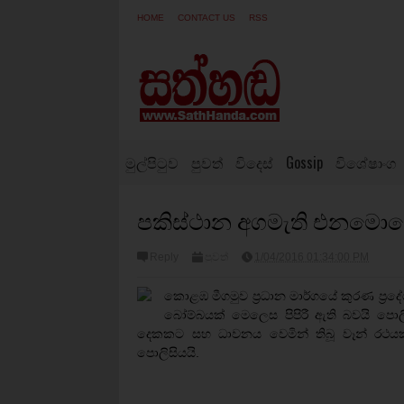
HOME
CONTACT US
RSS
මුල්පිටුව
පුවත්
විදෙස්
Gossip
විශේෂාංග
පකිස්ථාන අගමැති එනමොහොත
Reply
පුවත්
1/04/2016 01:34:00 PM
කොළඹ මීගමුව ප‍්‍රධාන මාර්ගයේ කුරණ ප‍්‍රද
බෝම්බයක් මෙලෙස පිපිරී ඇති බවයි පො
දෙකකට සහ ධාවනය වෙමින් තිබූ වෑන් රථයකටද
පොලිසියයි.