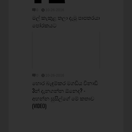
0
10-26-2016
මල් කැකුළ තලා දැමූ පාපතරයා
පෝරකයට
0
10-26-2016
හොර බැඳුම්කර මගඩිය විනාඩි
3න් දැනගන්න ඕනෙද? -
අහන්න සුසිල්ගේ මේ කතාව
(VIDEO)