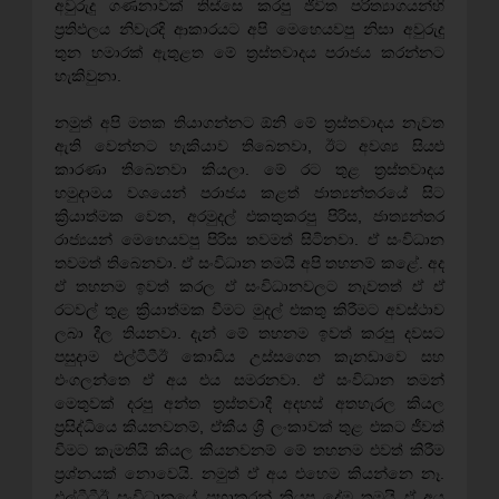
අවුරුදු ගණනාවක් තිස්සෙ කරපු ජීවිත පරිත්‍යාගයන්හි
ප්‍රතිඵලය නිවැරදි ආකාරයට අපි මෙහෙයවපු නිසා අවුරුදු
තුන හමාරක් ඇතුළත මේ ත්‍රස්තවාදය පරාජය කරන්නට
හැකිවුනා.
නමුත් අපි මතක තියාගන්නට ඕනි මේ ත්‍රස්තවාදය නැවත
ඇති වෙන්නට හැකියාව තිබෙනවා, ඊට අවශ්‍ය සියළු
කාරණා තිබෙනවා කියලා. මේ රට තුළ ත්‍රස්තවාදය
හමුදාමය වශයෙන් පරාජය කළත් ජාත්‍යන්තරයේ සිට
ක්‍රියාත්මක වෙන, අරමුදල් එකතුකරපු පිරිස, ජාත්‍යන්තර
රාජ්‍යයන් මෙහෙයවපු පිරිස තවමත් සිටිනවා. ඒ සංවිධාන
තවමත් තිබෙනවා. ඒ සංවිධාන තමයි අපි තහනම් කළේ. අද
ඒ තහනම ඉවත් කරල ඒ සංවිධානවලට නැවතත් ඒ ඒ
රටවල් තුළ ක්‍රියාත්මක වීමට මුදල් එකතු කිරීමට අවස්ථාව
ලබා දීල තියනවා. දැන් මේ තහනම ඉවත් කරපු දවසට
පසුදාම එල්ටීටීඊ කොඩිය උස්සගෙන කැනඩාවෙ සහ
එංගලන්තෙ ඒ අය එය සමරනවා. ඒ සංවිධාන තමන්
මෙතුවක් දරපු අන්ත ත්‍රස්තවාදී අදහස් අතහැරල කියල
ප්‍රසිද්ධියෙ කියනවනම්, ඒකීය ශ්‍රී ලංකාවක් තුළ එකට ජීවත්
වීමට කැමතියි කියල කියනවනම් මේ තහනම එවත් කිරීම
ප්‍රශ්නයක් නොවෙයි. නමුත් ඒ අය එහෙම කියන්නෙ නෑ.
එල්ටීටීඊ සංවිධානයේ ප්‍රභාකරන් කියපු දේම තමයි ඒ අය