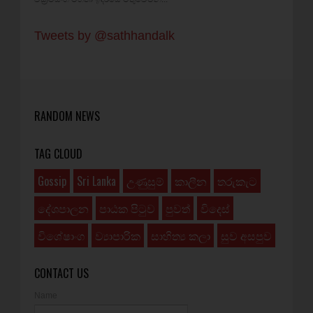
Tweets by @sathhandalk
RANDOM NEWS
TAG CLOUD
Gossip
Sri Lanka
උණුසුම්
කාලීන
තරුකැට
දේශපාලන
පාඨක පිටුව
පුවත්
විදෙස්
විශේෂාංග
ව්‍යාපාරික
සාහිත්‍ය කලා
සුව අසපුව
CONTACT US
Name