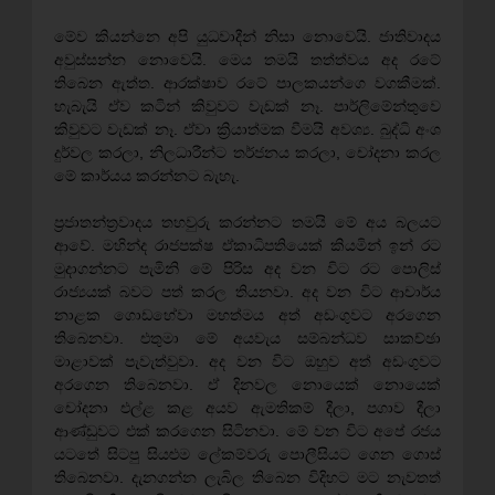
මේව කියන්නෙ අපි යුධවාදීන් නිසා නොවෙයි. ජාතිවාදය
අවුස්සන්න නොවෙයි. මෙය තමයි තත්ත්වය අද රටේ
තිබෙන ඇත්ත. ආරක්ෂාව රටේ පාලකයන්ගෙ වගකීමක්.
හැබැයි ඒව කටින් කිවුවට වැඩක් නෑ. පාර්ලිමේන්තුවෙ
කිවුවට වැඩක් නෑ. ඒවා ක්‍රියාත්මක වීමයි අවශ්‍ය. බුද්ධි අංශ
දුර්වල කරලා, නිලධාරීන්ට තර්ජනය කරලා, චෝදනා කරල
මේ කාර්යය කරන්නට බැහැ.
ප්‍රජාතන්ත්‍රවාදය තහවුරු කරන්නට තමයි මේ අය බලයට
ආවේ. මහින්ද රාජපක්ෂ ඒකාධිපතියෙක් කියමින් ඉන් රට
මුදාගන්නට පැමිනි මේ පිරිස අද වන විට රට පොලිස්
රාජ්‍යයක් බවට පත් කරල තියනවා. අද වන විට ආචාර්ය
නාළක ගොඩහේවා මහත්මය අත් අඩංගුවට අරගෙන
තිබෙනවා. එතුමා මේ අයවැය සම්බන්ධව සාකච්ඡා
මාළාවක් පැවැත්වුවා. අද වන විට ඔහුව අත් අඩංගුවට
අරගෙන තිබෙනවා. ඒ දිනවල නොයෙක් නොයෙක්
චෝදනා එල්ළ කළ අයව ඇමතිකම් දීලා, පගාව දීලා
ආණ්ඩුවට එක් කරගෙන සිටිනවා. මේ වන විට අපේ රජය
යටතේ සිටපු සියළුම ලේකම්වරු පොලීසියට ගෙන ගොස්
තිබෙනවා. දැනගන්න ලැබිල තිබෙන විදිහට මට නැවතත්