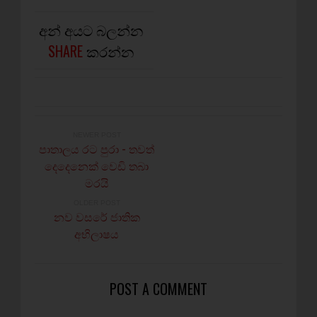
අන් අයට බලන්න
SHARE
කරන්න
NEWER POST
පාතාලය රට පුරා - තවත්
දෙදෙනෙක් වෙඩි තබා
මරයි
OLDER POST
නව වසරේ ජාතික
අභිලාෂය
POST A COMMENT