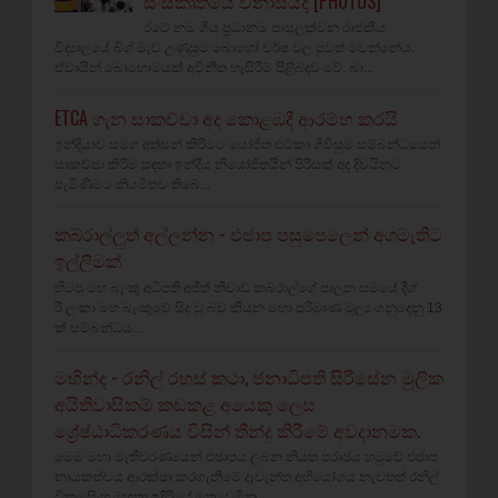
සංස්කෘතියේ විනාසයද [PHOTOS]
රටේ නම ගිය ප්‍රධානම පාසලක්වන රාජකීය
විද්‍යාලයේ බිග් මැච් උණුසුම බොහෝ වර්ෂ වල පුවත් මවන්නේය.
ඒවායින් බොහොමයක් අවිනීත හැසිරීම් පිළිබඳව වේ. බා...
ETCA ගැන සාකච්චා අද කොළඹදී ආරම්භ කරයි
ඉන්දියාව සමග අත්සන් කිරීමට යෝජිත එට්කා ගිවිසුම සම්බන්ධයෙන්
සාකච්ඡා කිරීම සඳහා ඉන්දීය නියෝජිතයින් පිරිසක් අද දිවයිනට
පැමිණීමට නියමිතව තිබේ...
කබ්රාල්ලුත් අල්ලන්න - එජාප පසුපෙලෙන් අගමැතිට
ඉල්ලීමක්
හිටපු මහ බැංකු අධිපති අජිත් නිවාඩ් කබ්රාල්ගේ පාලන සමයේ දීශ්‍
රී ලංකා මහ බැංකුවේ සිදු වූ බව කියන මහා පරිමාණ මූල්‍ය ගනුදෙනු 13
ක් සම්බන්ධය...
මහින්ද - රනිල් රහස් කථා, ජනාධිපති සිරිසේන මුලික
අයිතිවාසිකම් කඩකළ අයෙකු ලෙස
ශ්‍රේෂ්ඨාධිකරණය විසින් තීන්දු කිරීමේ අවදානමක.
මෙම මහා මැතිවරණයෙන් එජාපය ලබන නියත පරාජය හමුවේ එජාප
නායකත්වය ආරක්ෂා කරගැනීමේ දැවැන්ත අභියෝගය නැවතත් රනිල්
වික්‍රමසිංහ මහතා ඉදිරියේ මතුවෙමින...