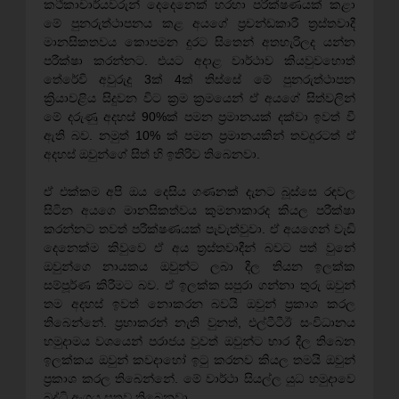
කථිකාචාර්යවරුන් දෙදෙනෙක් හරහා පරීක්ෂණයක් කළා
මේ පුනරුත්ථාපනය කළ අයගේ ප්‍රචන්ඩකාරී ත්‍රස්තවාදී
මානසිකතවය කොපමන දුරට සිතෙන් අතහැරිලද යන්න
පරීක්ෂා කරන්නට. එයට අදාළ වාර්ථාව කියවුවහොත්
තේරේවි අවුරුදු 3ක් 4ක් තිස්සේ මේ පුනරුත්ථාපන
ක්‍රියාවළිය සිදුවන විට ක්‍රම ක්‍රමයෙන් ඒ අයගේ සිත්වලින්
මේ දරුණු අදහස් 90%ක් පමන ප්‍රමානයක් දක්වා ඉවත් වී
ඇති බව. නමුත් 10% ක් පමන ප්‍රමානයකින් තවදුරටත් ඒ
අදහස් ඔවුන්ගේ සිත් හි ඉතිරිව තිබෙනවා.
ඒ එක්කම අපි ඔය දෙසිය ගණනක් දැනට බූස්සෙ රඳවල
සිටින අයගෙ මානසිකත්වය කුමනාකාරද කියල පරීක්ෂා
කරන්නට තවත් පරීක්ෂණයක් පැවැත්වුවා. ඒ අයගෙන් වැඩි
දෙනෙක්ම කිවුවෙ ඒ අය ත්‍රස්තවාදීන් බවට පත් වුනේ
ඔවුන්ගෙ නායකය ඔවුන්ට ලබා දීල තියන ඉලක්ක
සම්පූර්ණ කිරීමට බව. ඒ ඉලක්ක සපුරා ගන්නා තුරු ඔවුන්
තම අදහස් ඉවත් නොකරන බවයි ඔවුන් ප්‍රකාශ කරල
තිබෙන්නේ. ප්‍රභාකරන් නැති වුනත්, එල්ටීටීඊ සංවිධානය
හමුදාමය වශයෙන් පරාජය වුවත් ඔවුන්ට භාර දීල තිබෙන
ඉලක්කය ඔවුන් කවදාහෝ ඉටු කරනව කියල තමයි ඔවුන්
ප්‍රකාශ කරල තිබෙන්නේ. මේ වාර්ථා සියල්ල යුධ හමුදාවෙ
බුද්ධි අංශය සතුව තිබෙනවා.