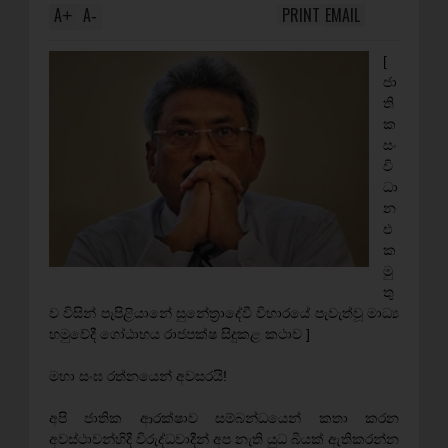
A
A
PRINT
EMAIL
+
-
[
ජා
ති
ක
සං
වි
ධා
න
එ
ක
මු
තු
ව විසින් පැපිළියානේ සුනේත්‍රාදේවී විහාරයේ පැවැත්වූ මාධ්‍ය
හමුවේදී ගෝඨාභය රාජපක්ෂ සිදුකළ කථාව ]
මහා සංඝ රත්නයෙන් අවසරයි!
අපි ජාතික ආරක්ෂාව සම්බන්ධයෙන් කතා කරන
අවස්ථාවන්හිදී විරුද්ධවාදීන් අප නැති යුධ බියක් ඇතිකරන්න