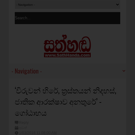
‘විරුවන් හිරේ, ත්‍රස්තයන් නිදහස්,
ජාතික ආරක්ෂාව අනතුරේ’ -
ගෝඨාභය
Reply
පුවත්
1/03/2016 11:08:00 AM