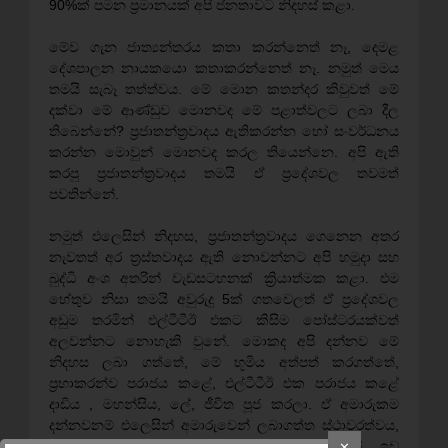
90%ක් පමන ප්‍රමානයක් අපි ජනතාවට නිදහස් කළා.
මේව ගැන ජාත්‍යන්තරය කතා කරන්නෙත් නෑ, දෙමළ
දේශපාලන නායකයො කතාකරන්නෙත් නෑ. නමුත් මෙය
තමයි සැබෑ තත්ත්වය. මේ මොන කතන්දර කිවුවත් මේ
දක්වා මේ ආණ්ඩුව මොනවද මේ පළාත්වලට ලබා දීල
තිබෙන්නේ? ප්‍රජාතන්ත්‍රවාදය ඇතිකරන්න හෝ සංවර්ධනය
කරන්න මොවුන් මොනවද කරල තියෙන්නෙ. අපි ඇති
කරපු ප්‍රජාතන්ත්‍රවාදය තමයි ඒ ප්‍රදේශවල තවමත්
පවතින්නේ.
නමුත් එලෙසින් නිදහස, ප්‍රජාතන්ත්‍රවාදය ගෙනෙන අතර
නැවතත් අර ත්‍රස්තවාදය ඇති නොවන්නට අපි හමුදා සහ
බුද්ධි අංශ අතරින් වැඩසටහනක් ක්‍රියාත්මක කළා. එම
හේතුව නිසා තමයි අවුරුදු 5ක් ගතවෙලත් ඒ ප්‍රදේශවල
අඩුම තරමින් එල්ටීටීඊ එකට කිසිම පෝස්ටරයක්වත්
අලවන්නට නොහැකි වුනේ. මොකද අපි දන්නව මේ
නිදහස ලබා ගත්තේ, මේ භූමිය අත්පත් කරගත්තේ,
ප්‍රභාකරන්ව පරාජය කළේ, එල්ටීටීඊ එක පරාජය කළේ
දාඩිය , මහන්සිය, ලේ, ජීවිත පූජ කරලා. ඒ අමාරුකම
දන්නවනම් එලෙසින් අමාරුවෙන් ලබාගත්ත ස්ථාවරත්වය,
ආරක්ෂාව මෙළෙසින් වැනසෙන්නට කිසිවෙක් ඉඩ
✕