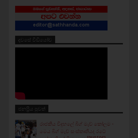
දවසේ වීඩියෝව
ජනප්‍රිය පුවත්
රාජකීය විදුහලේ බිග් මැච් කෝලම -
මෙය බිග් මැච් සංස්කෘතියද රටේ