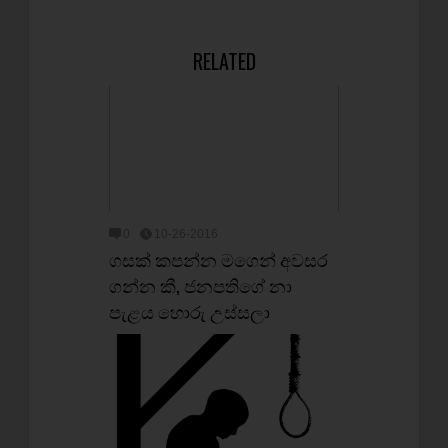
RELATED
0
10-26-2016
ගසක් කපන්න මගෙන් අවසර
ගන්න කී, ජනපතිගේ නා
පැළය හොරු උස්සලා