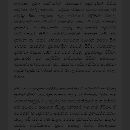
උත්සාහ දරන ජාතීවාදීන් වශයෙන් හඳුන්වමින් විවිධ
චෝදනා එල්ල කරනවා . යුද්ධය අවසාන වුනාට පස්සෙ අපි
අවුරුදු 5ක කාලයක් තුළ ආරක්ෂාව පිළිබඳව විශාල
ස්ථාවරත්වයක් මේ රටට ගෙනාවා. ඒක මේ රටේ ජනතාව
දන්නවා. විශේෂයෙන්ම උතුරු නැගෙනහිර එල්ටීටීඊ
සංවිධානයේ කිසිම පෝස්ටරයක්වත් ගහන්න අපි ඉඩ
දුන්නෙ නෑ. ඒකට හේතුව මරාගෙන මැරෙන තරමට සිත්
වෙනස් කරගත්ත ත්‍රස්තවාදීන් තවමත් සිටීම. ඔබතුමන්ල
දන්නවා අවුරුදු 30ක් මේ රටේ තිබුනු ත්‍රස්තවාදය විසින්,
ප්‍රභාකරන් සහ එල්ටීටීඊ සංවිධානය විසින් මරාගෙන
මැරෙන්නන් වශයෙන් පවා ඔවුන්ව භාවිතා කිරීමට හැකිවන
අයුරින් ත්‍රස්තවාදීන්ගේ මනස් විශාල වශයෙන් වෙනස් කරල
තිබුනා.
අපි දොළොස්දහස් අටසිය ගනනක් ත්‍රිවිධ හමුදාවට භාර වුනු
ත්‍රස්තවාදීන්ව පුණරුත්ථාපනය කළා. ඒ එක්කම බූස්ස සහ
වෙනත් කඳවුරු වල අවුරුදු ගණනාවක් තිස්සේ සැක සහිතව
අත් අඩංගුවට අරගෙන තිබුණු පන්දහස් ගණනක් හිටියා. ඒ
අයගෙන් හාරදහසකට ආසන්න සංඛ්‍යාවක් පුණරුත්ථාපනය
කරල අපි සමාජ ගත කළා. මෙසේ පුනරුත්ථාපනය කළාට
පස්සෙ ඇමරිකාවෙ ප්‍රමුඛ මෙළේ විශ්ව විද්‍යාලයක