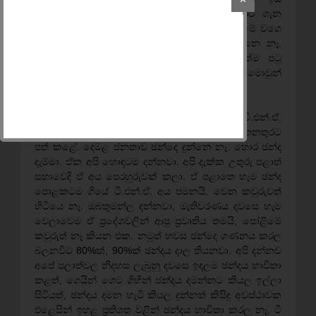
දෙන්නෙ නෑ . යම් අවබෝධයක් තියන, මේ රට ගැන
දර්ශනයක් තිබෙන කිසිම පුද්ගලයෙක් කිසි සේත් මේ වගෙ
ආරක්ෂාවට තර්ජනයක් වෙන දේවල් සිදු කරන්නෙ නෑ.
නමුත් මේව ගැන අවබෝධයක් නැතිව හුදෙක්ම පටු
දේශපාලන අරමුණු ඉටුකරගැනීමට පමනයි මොවුන්
ක්‍රියාත්මක වෙමින් සිටින්නේ.
ඇත්ත වශයෙන්ම දෙමළ ජාතික සංධානය (ටී.එන්.ඒ.
සංවිධානය) තමයි මෛත්‍රීපාල ජනාධිපතිතුමාව ඒ තනතුරට
පත් කළේ. දෙමළ ජනතාව ඡන්දෙ දුන්නෙ නෑ. හොර ඡන්ද
දැම්මා. ඒක අපි හොඳටම දන්නවා. අපි දැක්ක උතුරු පළාත්
සභාවෙදි ඒ අය පෙරහුරුවක් කලා. ඒ පළාතෙ හැම ඡන්ද
පොළකටම ගියේ ටී.එන්.ඒ. අය පමනයි. වෙන කවුරුවත්
හිටියෙ නෑ. ඔබතුමන්ල දන්නවා, මැතිවරණය දවසෙ හැම
වෙලාවෙම ඒ ප්‍රදේශවලින් ආපු ප්‍රවෘතිය තමයි, පෝළිමේ
කවුරුත් නෑ කියන එක. නමුත් හවස ඡන්දෙ ගණනය කරල
බලනවිට 80%ක්, 90%ක් ඡන්දය දාල තියනවා. අපි දන්නව
අපේ පලාත්වල නිදහස ලැබුනු දවසෙ ඉඳලම ඡන්දය භාවිතා
කළත්, ගෙයින් ගෙට ගිහින් ඡන්දය දමන්නට කියල ඉල්ලා
සිටියත්, ඡන්දය දමන හැටි කියල දුන්නත් කිසිඳු අවස්ථාවක
එළෙසින් ඉහළ ප්‍රතිශත වළින් ඡන්දය භාවිතා කරල නෑ. ටී