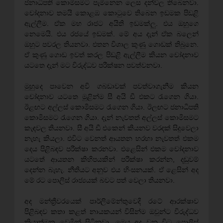
ජනාධිපති කොමිසමට පැමිනෙන ලෙස දන්වල තිබෙනවා.
චෝදනාව තමයි කොළඹ කොටුවෙ තිබෙන ඉඩමක පිඩළි
ඇල්ලීම. ඒක මහ රාජට අයිති ඉඩමක්ලු. එය ඔහුගෙ
නෙමෙයි. එය රජයේ ඉඩමක්. මේ අය දැන් ඒක බලෙන්
ඔහුට පවරල තියනවා. එතන විශාල කුණු ගොඩක් තිබුනෙ.
ඒ කුණු ගොඩ ඉවත් කරල පිඩළි ඇල්ලීම කියන චෝදනාව
යටතෙ දැන් මට විරුද්ධව පරීක්ෂන පවත්වනවා.
මුහුදෙ පාවෙන අවි ගබඩාවක් පවත්වාගැනීම කියන
චෝදනාව යටතෙ මුළින්ම සී අයි ඩී එකට රැගෙන ගියා.
ඊළඟට අල්ලස් කොමිසමට රැගෙන ගියා. ඊලඟට ජනාධිපති
කොමිසමට රැගෙන ගියා. දැන් නැවතත් අල්ලස් කොමිසමට
කැඳවල තියනවා. සී අයි ඩී එකෙන් කියනව වරදක් සිදුවෙලා
නැහැ කියලා. එවිට වෙනත් ආයතන හරහා නැවතත් එකම
දෙය පිළිබඳව පරීක්ෂා කරනවා. එළෙසින් එකම චෝදනාව
යටතේ ආයතන කිහිපයකින් පරීක්ෂා කරන්න, දඬුවම්
දෙන්න බැහැ. නීතියට අනුව එය හිංසනයක්. ඒ ළෙසින් අද
මේ රට පොලිස් රාජ්‍යයක් බවට පත් වෙලා තියනවා.
අද මන්ත්‍රීවරයෙක් පාර්ලිමේන්තුවෙදි රටේ ආරක්ෂාව
පිළිබඳව කතා කළත් නායකයන් විසින්ම ඔවුන්ට විරුද්ධව
ක්‍රියාත්මක වෙමින් සිටිනවා. මෙය අද වන විට පොලිස්