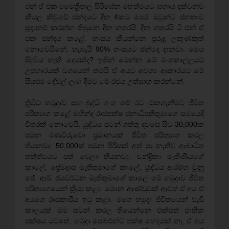
එන් ඒ එක මෛත්‍රීපාල සිරිසේන මහත්මයට සහාය දක්වනව
කියල කිවුවේ ඡන්දයට දින 4කට පෙර. ඔවුන්ට ජනතාව
සූදානම් කරන්න තිබුනෙ දින හතරයි. දින හතරයි ටී එන් ඒ
එක ඡන්දය කළේ. හංසය කියන්නෙ පුරුදු ලකුණකුත්
නොවෙයිනේ. හැබැයි 90% හංසයට ඡන්දෙ දානවා. මෙය
සිදුවිය හැකි දෙයක්ද? ඉතින් මෙන්න මේ මංකොල්ලයට
උපහාරයක් වශයෙන් තමයි ඒ අයට අවශ්‍ය ආකාරයට මේ
සියළුම දේවල් ලබා දීමට මේ රජය උත්සාහ කරන්නේ.
ත්‍රිවිධ හමුදාව සහ බුද්ධි අංශ මේ රට රැකගැනීමට ජීවිත
පරිත්‍යාග කළේ මහින්ද රාජපක්ෂ ජනාධිපතිතුමාගෙ සමයෙදි
විතරක් නොවෙයි. යුද්ධය පටන් ගත්තු දවසෙ සිට 30,000ක
පමන රණවිරුවො ප්‍රමානයක් ජීවිත පරිත්‍යාග කරල
තියනවා. 50,000ක් පමන පිරිසක් අත් පා නැතිව ආබාධිත
තත්ත්වයට පත් වෙලා තියනවා. චන්ද්‍රිකා මැතිණියගේ
කාලේ, ප්‍රේමදාස මැතිතුමාගේ කාලේ, යුද්ධය ආරම්භ වුනු
ජේ. ආර්. ජයවර්ධන මැතිතුමාගේ කාලේ මේ හමුදාව ජීවිත
පරිත්‍යාගයෙන් ක්‍රියා කළා. මොන ආණ්ඩුවක් ආවත් ඒ අය ඒ
අයගෙ රාජකාරිය ඉටු කළා. මගෙ හමුදා ජීවිතයෙන් වැඩි
කාලයක් මම සටන් කරල තියෙන්නෙ එක්සත් ජාතික
පක්ෂය යටතේ. හමුදා සෙබළුන්ට පක්ෂ භේදයක් නෑ. ඒ අය