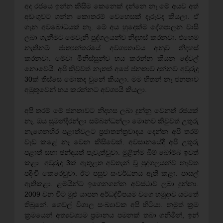
අද රජයෙ ඉන්න කිසිම කෙනෙක් දන්නෙ නෑ මේ අයව අත්
අඩංගුවට ගන්න කොතරම් වෙහෙසක් දැරුවද කියලා. ඒ
ගැන අවබෝධයක් නෑ. මේ අය හුදෙක්ම දේශපාලන වාසි
ලබා ගැනීමට මෙවැනි පුද්ගලයන්ව නිදහස් කරනවා. එහෙම
නැතිනම් ජාත්‍යන්තරයේ අවශ්‍යතාවය අනුව නිදහස්
කරනවා. මේවා මිනිස්සුන්ව භය කරන්න කියන දේවල්
නොවෙයි. අපි කිවුවත් නැතත් අපේ ජනතාව දන්නව අවුරුදු
30ක් තිස්සෙ මොකද වුනේ කියලා. මම හිතන් නෑ ජනතාව
අමුතුවෙන් භය කරන්නට අවශ්‍යයි කියලා.
අපි තරම් මේ ජනතාවට නිදහස ලබා දුන්නු වෙනත් රජයක්
නෑ. ඔය සුමන්දිරන්ලා සම්බන්ධන්ලා මොනව කිවුවත් උතුරු
නැගෙනහිර පළාත්වලට ප්‍රජාතන්ත්‍රවාදය දෙන්න අපි තරම්
වැඩ කළේ නෑ වෙන කිසිවෙක්. අවසානයේදී අපි උතුරු
පළාත් සභා ඡන්දයත් පැවැත්වුවා. මුළින්ම බිම් බෝම්බ ඉවත්
කළා. අවුරුදු 3ක් ඇතුළත අවතැන් වූ පුද්ගලයන්ව නැවත
පදිංචි කෙරෙවුවා. ඊට පසුව සංවර්ධනය ඇති කළා. පාසල්
ඇතිකළා. ළමයින්ට ඉගෙනගන්න අවස්ථාව ලබා දුන්නා.
2009 වන විට මුළු යාපන අර්ධද්වීපයම වගෙ හමුදාව යටතේ
තිබුනේ. ගෙවල් විශාල සංඛ්‍යාවක අපි හිටියා. නමුත් ක්‍රම
ක්‍රමයෙන් අත්‍යවශ්‍යම ප්‍රමානය පමනක් තබා ගනිමින්, ඉන්