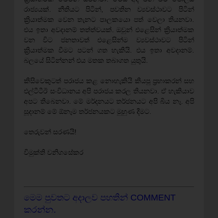
රාජ්‍යයක්. නීතියට පිටින්, පවතින ව්‍යවස්ථාවට පිටින්
ක්‍රියාත්මක වෙන තැනට පාලකයො පත් වෙලා තියනවා.
එය ඉතා අවදානම් තත්ත්වයක්. ඔවුන් එළෙසින් ක්‍රියාත්මක
වන විට ජනතාවත් එළෙසින්ම ව්‍යවස්ථාවට පිටින්
ක්‍රියාත්මක වීමට පටන් ගත හැකියි. එය ඉතා අවදානම්.
බලයේ සිටින්නන් එය මතක තබාගත යුතුයි.
කිසිවෙකුටත් පරාජය කළ නොහැකියි කියපු ප්‍රභාකරන් සහ
එල්ටීටීඊ සංවිධානය අපි පරාජය කරල තියනවා. ඒ හැකියාව
අපට තිබෙනවා. මේ මර්දනයට තර්ජනයට අපි බිය නෑ. අපි
සූදානම් මේ ඕනෑම තර්ජනයකට මුහුණ දීමට.
තෙරුවන් සරණයි!
විමුක්ති වනිගසේකර
මෙම පුවතට අදාලව පහතින් COMMENT
කරන්න.