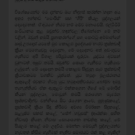
විශේෂයෙන්ම මම දන්නව ඔය නිදහස් කරන්න හදන අය
අතර ඉන්නව “මොරිස්” සහ “ගිරි” කියල පුද්ගලයන්
දෙදෙනෙක්. ඒ අයගෙ නියම නම් මේව නොවෙයි. එල්ටීටීඊ
සංවිධානය තුළ ඔවුන්ව හඳුන්වල තිබෙන්නෙ මේ නම්
වළින්. ඔවුන් තමයි ප්‍රභාකරන්ගේ සහ පොට්ටු අම්මාන්ගේ
ඍජු උපදෙස් යටතේ මුළු කොළඹ ප්‍රදේශයම භාරව ත්‍රස්තවාදී
ක්‍රියා මෙහෙයවපු දෙදෙනා. මේ දෙදෙනව අත් අඩංගුවට
ගැනීමට අපි විශාල පරිශ්‍රමයක් දැරුවා. යුද්ධය අවසන්
වුනාටත් පසුව තමයි ඔවුන්ව සොයා ගැනීමට හැකියාව
ලැබුනේ. මේ දෙදෙන තමයි කොළඹ සිදුවුනු සෑම ත්‍රස්තවාදී
ක්‍රියාවකටම වගකිව යුත්තේ. යුධ හමුදා මූලස්ථානය
ඇතුළෙදි එවකට හිටපු යුධ හමුදාපතිවරයට බෝම්බ දමපු
තැනැත්තියව ඒක ඇතුළට එක්කගෙන ගියේ මේ මොරිස්
කියන පුද්ගලයා. මොවුන් තමයි මරාගෙන මැරෙන
ත්‍රස්තවාදීන්ව වන්නියෙ සිට රැගෙන ආවෙ, පුහුණුකළේ,
ත්‍රස්තවාදී ක්‍රියා සිදු කිරීමට අවශ්‍ය විමර්ෂන සිදුකළේ,
සැළැස්ම සකස් කළේ, “සේෆ් හවුසස්” (ආරක්ෂා සහිත
නිවාස) කියන නිවාස සොයාගෙන නඩත්තු කළේ. මේ
සියලම කළේ මේ උදවිය. මෙන්න මෙවැනි පුද්ගලයන්ව
නැවතත් කිසිම හැඟීමක් නැතිව සමාජයට එක් කළ හැකිද?