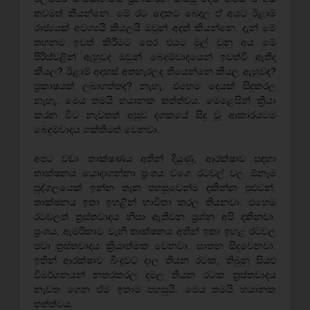
තවමත් කියන්නෙ. මේ රට දෙකට බෙදල ඒ අයට ඊළාම්
රාජ්‍යයක් අවශ්‍යයි කියලයි ඔවුන් අදත් කියන්නෙ. දැන් මේ
තහනම ඉවත් කිරීමට පෙර එයට මුල් වුනු අය මේ
පිරිස්වළින් ඇහුවද ඔවුන් බෙදුම්වාදයෙන් ඉවත්වී ඇතිද
කියල? ඊළාම් අදහස් අතහැරලද තියෙන්නෙ කියල ඇහුවද?
ප්‍රකාෂයක් ලබාගත්තද? නැහැ. එහෙම දෙයක් සිදුකරල
නැහැ. මෙය තමයි භයානක තත්ත්වය. මෙළෙසින් ක්‍රියා
කරන විට නැවතත් අසූව දශකයේ සිදු වූ ආකාරයටම
බෙදුම්වාදය ශක්තිමත් වෙනවා.
අපට වඩා තාක්ෂණය අතින් දියුණු, ආරක්ෂාව සඳහා
තාක්ෂනය යොදාගන්නා ප්‍රංශය වගෙ රටවල් වල ඕනෑම
පුද්ගලයෙක් ඉන්න තැන පහසුවෙන්ම දකින්න පුළුවන්.
තාක්ෂනය ඉතා ඉහළින් භාවිතා කරල තියනවා. එහෙම
රටවලත් ත්‍රස්තවාදය නිසා ඇතිවන ප්‍රශ්න අපි දකිනවා.
ප්‍රංශය, ඇමරිකාව වැනි තාක්ෂනය අතින් ඉතා ඉහළ රටවල
පවා ත්‍රස්තවාදය ක්‍රියාත්මක වෙනවා. ඝාතන සිදුවෙනවා.
ඉතින් ආරක්ෂාව බිංදුවට දාල තියන රටක, තිබුනු සියළු
විමර්ශනයන් නතරකරල දමල තියන රටක ත්‍රස්තවාදය
නැවත ගෙන ඒම ඉතාම පහසුයි. මෙය තමයි භයානක
තත්ත්වය.