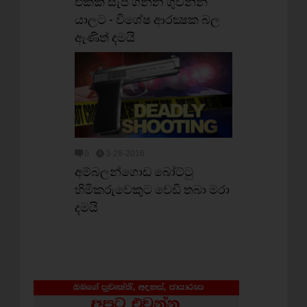
එක්ක සැප ගන්න ගුවනින්
යාලට - විශේෂ ආරක්‍ෂක බල
ඇණිත් දමයි
0
3-28-2016
අම්බලන්ගොඩ බෝට්ටු
හිමිකරුවෙකුට වෙඩි තබා මරා
දමයි