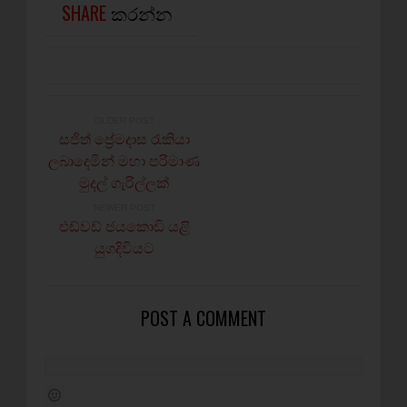
SHARE
කරන්න
OLDER POST
සජිත් ප්‍රේමදාස රැකියා
ලබාදෙමින් මහා පරිමාණ
මුදල් ගැරිල්ලක්
NEWER POST
එඩ්වඩ් ජයකොඩි යළි
යුගදිවියට
POST A COMMENT