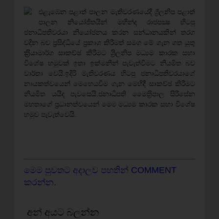
එළැඹෙන පළාත් පාලන මැතිවරණයේදී
ලනිප පළාත්
ශ්‍රී
පාලන නියෝජිතයින් මහින්ද රාජපක්‍ෂ හිටපු
ජනාධිපතිවරයා නියෝජනය කරන සන්ධානයකින් තරග
වදින බව ප‍්‍රසිද්ධියේ ප‍්‍රකාශ කිරීමත් සමග මේ ගැන ගත යුතු
ක‍්‍රියාමාර්ග සාකච්ඡ කිරීමට ශ‍්‍රිලනිප මධ්‍යම කාරක සභා
විශේෂ හමුවක් ඉතා ඉක්මනින් පැවැත්වීමට නියමිත බව
වාර්තා වෙයි.ඉදිරි මැතිවරණය හිටපු ජනාධිපතිවරයාගේ
නායකත්වයෙන් මෙහෙයවීම ගැන මෙහිදී සාකච්ඡ කිරීමට
නියමිත යයිද පැවසෙයි.ජනාධිපති මෛත‍්‍රිපාල සිරිසේන
මහතාගේ ප‍්‍රධානත්වයෙන් මෙම මධ්‍යම කාරක සභා විශේෂ
හමුව පැවැත්වෙයි.
මෙම පුවතට අදාලව පහතින් COMMENT
කරන්න.
අන් අයට බලන්න