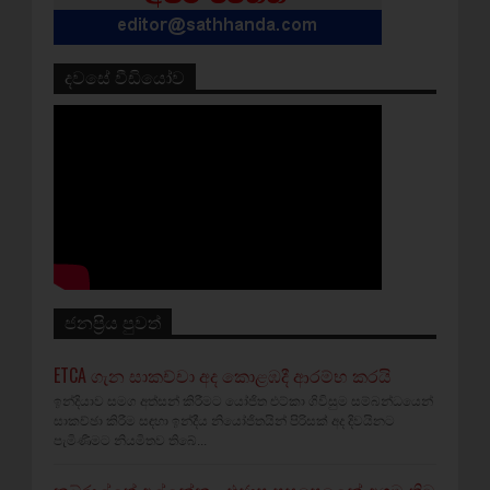
දවසේ වීඩියෝව
ජනප්‍රිය පුවත්
ETCA ගැන සාකච්චා අද කොළඹදී ආරම්භ කරයි
ඉන්දියාව සමග අත්සන් කිරීමට යෝජිත එට්කා ගිවිසුම සම්බන්ධයෙන්
සාකච්ඡා කිරීම සඳහා ඉන්දීය නියෝජිතයින් පිරිසක් අද දිවයිනට
පැමිණීමට නියමිතව තිබේ...
කබ්රාල්ලුත් අල්ලන්න - එජාප පසුපෙලෙන් අගමැතිට