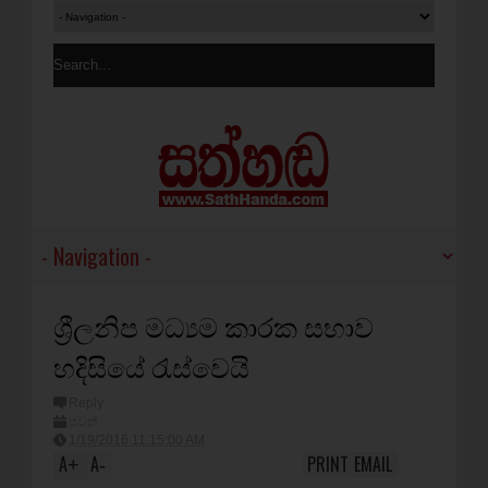
ශ්‍රීලනිප මධ්‍යම කාරක සභාව
හදිසියේ රැස්වෙයි
Reply
පුවත්
1/19/2016 11:15:00 AM
A
A
PRINT
EMAIL
+
-