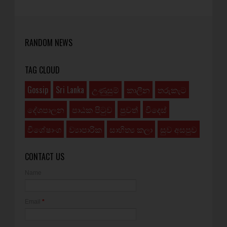
RANDOM NEWS
TAG CLOUD
Gossip
Sri Lanka
උණුසුම්
කාලීන
තරුකැට
දේශපාලන
පාඨක පිටුව
පුවත්
විදෙස්
විශේෂාංග
ව්‍යාපාරික
සාහිත්‍ය කලා
සුව අසපුව
CONTACT US
Name
Email
*