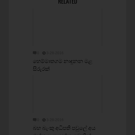
RELATED
0
3-28-2016
හෙම්මාතගම නාඳුනන මළ
සිරුරක්
0
3-28-2016
බහ බැංකු අධිපති පවුලේ අය