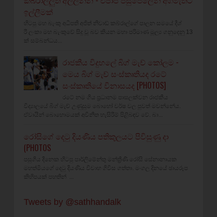
ඉල්ලීමක්
හිටපු මහ බැංකු අධිපති අජිත් නිවාඩ් කබ්රාල්ගේ පාලන සමයේ දීශ්‍
රී ලංකා මහ බැංකුවේ සිදු වූ බව කියන මහා පරිමාණ මූල්‍ය ගනුදෙනු 13
ක් සම්බන්ධය...
රාජකීය විදුහලේ බිග් මැච් කෝලම -
මෙය බිග් මැච් සංස්කෘතියද රටේ
සංස්කෘතියේ විනාසයද [PHOTOS]
රටේ නම ගිය ප්‍රධානම පාසලක්වන රාජකීය
විද්‍යාලයේ බිග් මැච් උණුසුම බොහෝ වර්ෂ වල පුවත් මවන්නේය.
ඒවායින් බොහොමයක් අවිනීත හැසිරීම් පිළිබඳව වේ. බා...
රෝසිගේ දෙටු දියණිය පතිකුලයට පිවිසුණු දා
(PHOTOS
පසුගිය දිනෙක හිටපු පාර්ලිමේන්තු මන්ත්‍රීණි රෝසි සේනානායක
මහත්මියගේ දෙටු දියණිය විවාහ ගිවිස ගත්තා. මංගල දිනයේ ඡායරූප
කිහිපයක් පහතින් ...
Tweets by @sathhandalk