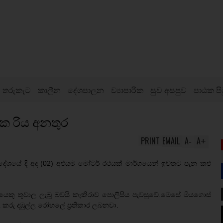
තරුකැට
කාලීන
දේශපාලන
ව්‍යාපාරික
සුව අසපුව
පාඨක පි
ක රිය අනතුර
PRINT
EMAIL
A
A
-
+
්‍රදේශයේ දී අද (02) අළුයම මෝටර් රථයක් මාර්ගයෙන් ඉවතට පැන කළු
යෙකු තුවාල ලැබූ බවයි කැකිරාව පොලිසිය පැවසුවේ.මෙසේ මියගොස්
ාල කරු දඹුල්ල රෝහලේ ප්‍රතිකාර ලබනවා.