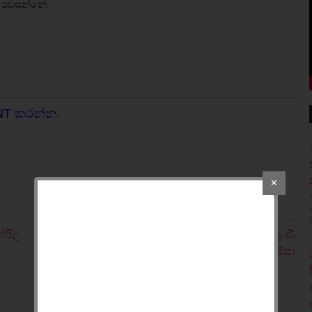
ය පවසන්නේ.
NT කරන්න.
✕
OLDER POST
්පිල
'අනේ මට එය විශාල සතුටක්‌' - ඇමැති විජිත් විජයමුණි
සොයිසා