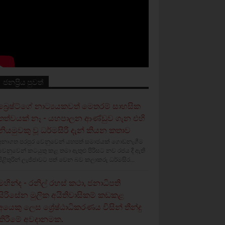
ජනප්‍රිය පුවත්
බ්‍රෙෂ්ට්ගේ නාට්‍යයකවත් මෙතරම් සාහසික
තත්වයක් නෑ - යහපාලන ආණ්ඩුව ගැන එහි
නියමුවකු වූ ධර්මසිරි දැන් කියන කතාව
අනාගත පරපුර වෙනුවෙන් යහපත් සමාජයක් ගොඩනැගීම
වෙනුවෙන් කටයුතු කළ තමා ඇතුළු පිරිසට නව රජය දී ඇති
පිළිතුරින් ලැජ්ජාවට පත් වෙන බව කලාකරු ධර්මසිර...
මහින්ද - රනිල් රහස් කථා, ජනාධිපති
සිරිසේන මුලික අයිතිවාසිකම් කඩකළ
අයෙකු ලෙස ශ්‍රේෂ්ඨාධිකරණය විසින් තීන්දු
කිරීමේ අවදානමක.