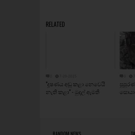
RELATED
0
7-28-2015
0
"දූෂණය අඩු කළා නෙවෙයි
පුපුරණ
නැති කළා" - මුදල් ඇමති
සොයා
RANDOM NEWS
T