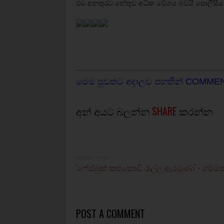
එම අනතුරට හේතුව අධික වේගය බවයි පොලිසි
මෙම පුවතට අදාලව පහතින් COMME
අන් අයට බලන්න
SHARE
කරන්න
NEWER POST
'ෆේස්බුක් කළුකොඩි රැල්ල ඇරඹුණා' - ගම්මන
POST A COMMENT