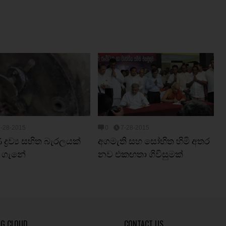
7-28-2015
0
7-28-2015
 ද්‍රව්‍ය සහිත බැරලයක්
අගමැති සහ සෝභිත හිමි අතර
 ගැනේ
නව එකඟතා ගිවිසුමක්
AG CLOUD
CONTACT US