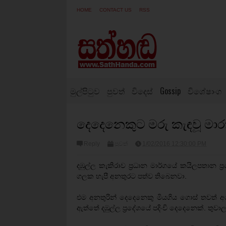
HOME
CONTACT US
RSS
මුල්පිටුව
පුවත්
විදෙස්
Gossip
විශේෂාංග
දෙදෙනෙකුට මරු කැඳවූ මාර
Reply
පුවත්
1/02/2016 12:30:00 PM
දඹුල්ල කැකිරාව ප්‍රධාන මාර්ගයේ කයිලපතාන ප
ගලක හැපී අනතුරට පත්ව තිබෙනවා.
එම අනතුරින් දෙදෙනෙකු මියගිය ගොස් තවත් අ
ඇත්තේ දඹුල්ල ප්‍රදේශයේ පදිංචි දෙදෙනෙක්. තුව