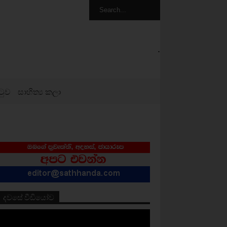
.
ටුව
සාහිත්‍ය කලා
දවසේ වීඩියෝව