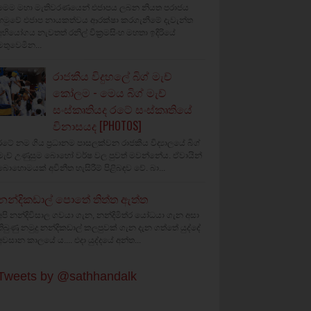
මෙම මහා මැතිවරණයෙන් එජාපය ලබන නියත පරාජය
හමුවේ එජාප නායකත්වය ආරක්ෂා කරගැනීමේ දැවැන්ත
අභියෝගය නැවතත් රනිල් වික්‍රමසිංහ මහතා ඉදිරියේ
මතුවෙමින...
රාජකීය විදුහලේ බිග් මැච්
කෝලම - මෙය බිග් මැච්
සංස්කෘතියද රටේ සංස්කෘතියේ
විනාසයද [PHOTOS]
රටේ නම ගිය ප්‍රධානම පාසලක්වන රාජකීය විද්‍යාලයේ බිග්
මැච් උණුසුම බොහෝ වර්ෂ වල පුවත් මවන්නේය. ඒවායින්
බොහොමයක් අවිනීත හැසිරීම් පිළිබඳව වේ. බා...
නන්දිකඩාල් පොතේ තිත්ත ඇත්ත
අපි නන්දිවිසාල ගවයා ගැන, නන්දිමිත්ර යෝධයා ගැන අසා
තිබුණු නමුදු නන්දිකඩාල් කලපුවක් ගැන දැන ගත්තේ යුද්දේ
අවසාන කාලයේ ය.... එදා යුද්දයේ අන්ත...
Tweets by @sathhandalk