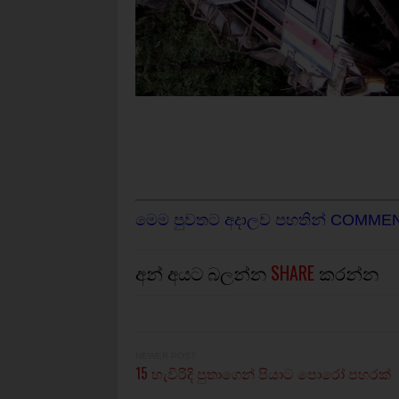
මෙම පුවතට අදාලව පහතින් COMME
අන් අයට බලන්න
SHARE
කරන්න
NEWER POST
15 හැවිරිදි පුතාගෙන් පියාට පොරෝ පහරක්