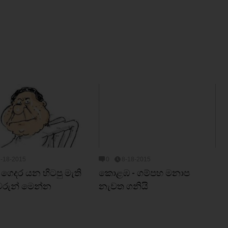
8-18-2015
0
8-18-2015
ගෙදර යන හිටපු මැති
කොළඹ - ගම්පහ මනාප
රුන් මෙන්න
නැවත ගනියි