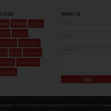
AG CLOUD
CONTACT US
Name
ossip
Sri Lanka
උණුසුම්
කාලීන
තරුකැට
Email
*
දේශපාලන
පාඨක පිටුව
Message
*
ුවත්
විදෙස්
විශේෂාංග
්‍යාපාරික
සාහිත්‍ය කලා
ුව අසපුව
athHanda - සත්හඬ | Sinhala News | Lanka News Sinhala
. Powered by
සත්හඬ (www