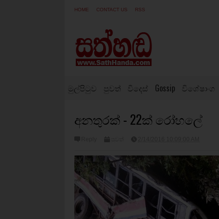
HOME
CONTACT US
RSS
මුල්පිටුව
පුවත්
විදෙස්
Gossip
විශේෂාංග
අනතුරක් - 22ක් රෝහලේ
Reply
පුවත්
2/14/2016 10:09:00 AM