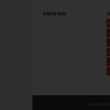
RANDOM NEWS
T
G
ප
ව
ස
Copyright 2015
S