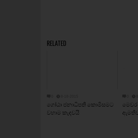
RELATED
0
8-18-2015
0
ගෝඨා ජනාධිපති කොමිසමට
මෙවර 
වහාම කැඳවයි
ඇමතිව