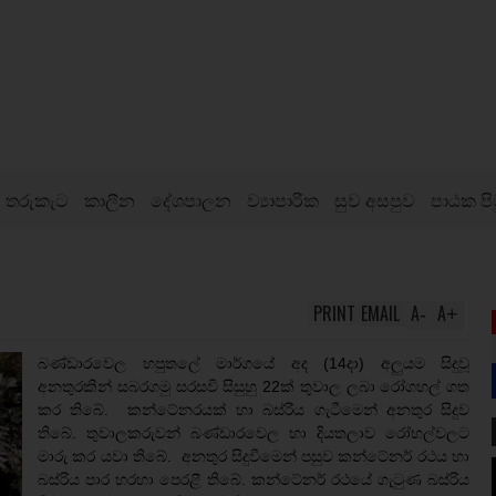
තරුකැට
කාලීන
දේශපාලන
ව්‍යාපාරික
සුව අසපුව
පාඨක පි
PRINT
EMAIL
A
A
-
+
බණ්ඩාරවෙල හපුතලේ මාර්ගයේ අද (14දා) අලුයම සිදුවූ
අනතුරකින් සබරගමු සරසවි සිසුහු 22ක් තුවාල ලබා රෝගහල් ගත
කර තිබේ. කන්ටේනරයක් හා බස්රිය ගැටීමෙන් අනතුර සිදුව
තිබේ. තුවාලකරුවන් බණ්ඩාරවෙල හා දියතලාව රෝහල්වලට
මාරු කර යවා තිබේ. අනතුර සිදුවීමෙන් පසුව කන්ටේනර් රථය හා
බස්රිය පාර හරහා පෙරළී තිබේ. කන්ටේනර් රථයේ ගැටුණ බස්රිය