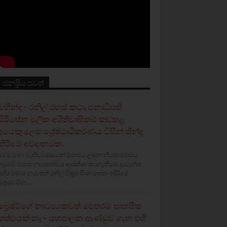
ජනප්‍රිය පුවත්
මහින්ද - රනිල් රහස් කථා, ජනාධිපති
සිරිසේන මුලික අයිතිවාසිකම් කඩකළ
අයෙකු ලෙස ශ්‍රේෂ්ඨාධිකරණය විසින් තීන්දු
කිරීමේ අවදානමක.
මෙම මහා මැතිවරණයෙන් එජාපය ලබන නියත පරාජය
හමුවේ එජාප නායකත්වය ආරක්ෂා කරගැනීමේ දැවැන්ත
අභියෝගය නැවතත් රනිල් වික්‍රමසිංහ මහතා ඉදිරියේ
මතුවෙමින...
බ්‍රෙෂ්ට්ගේ නාට්‍යයකවත් මෙතරම් සාහසික
තත්වයක් නෑ - යහපාලන ආණ්ඩුව ගැන එහි