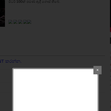
මීටර් 100ක් පමණ ඇදී ගොස් තිබේ.
NT කරන්න.
✕