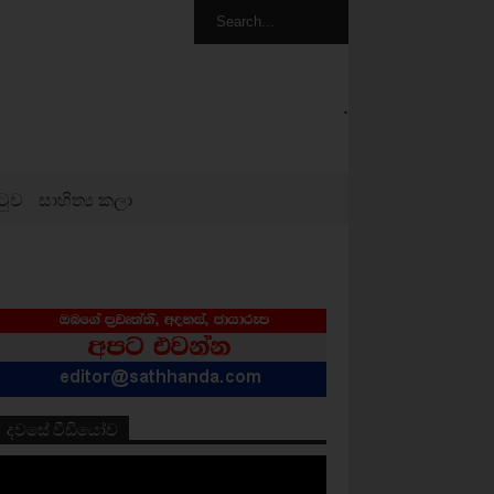
.
ටුව
සාහිත්‍ය කලා
දවසේ වීඩියෝව