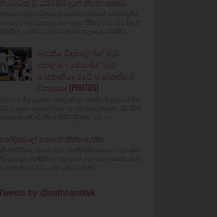
නියමුවකු වූ ධර්මසිරි දැන් කියන කතාව
අනාගත පරපුර වෙනුවෙන් යහපත් සමාජයක් ගොඩනැගීම
වෙනුවෙන් කටයුතු කළ තමා ඇතුළු පිරිසට නව රජය දී ඇති
පිළිතුරින් ලැජ්ජාවට පත් වෙන බව කලාකරු ධර්මසිර...
රාජකීය විදුහලේ බිග් මැච්
කෝලම - මෙය බිග් මැච්
සංස්කෘතියද රටේ සංස්කෘතියේ
විනාසයද [PHOTOS]
රටේ නම ගිය ප්‍රධානම පාසලක්වන රාජකීය විද්‍යාලයේ බිග්
මැච් උණුසුම බොහෝ වර්ෂ වල පුවත් මවන්නේය. ඒවායින්
බොහොමයක් අවිනීත හැසිරීම් පිළිබඳව වේ. බා...
නන්දිකඩාල් පොතේ තිත්ත ඇත්ත
අපි නන්දිවිසාල ගවයා ගැන, නන්දිමිත්ර යෝධයා ගැන අසා
තිබුණු නමුදු නන්දිකඩාල් කලපුවක් ගැන දැන ගත්තේ යුද්දේ
අවසාන කාලයේ ය.... එදා යුද්දයේ අන්ත...
Tweets by @sathhandalk