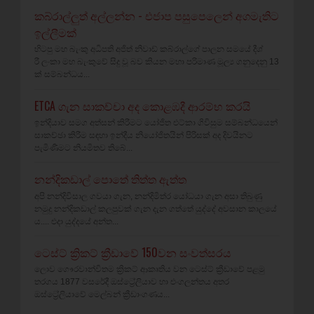
කබ්රාල්ලුත් අල්ලන්න - එජාප පසුපෙලෙන් අගමැතිට
ඉල්ලීමක්
හිටපු මහ බැංකු අධිපති අජිත් නිවාඩ් කබ්රාල්ගේ පාලන සමයේ දීශ්‍
රී ලංකා මහ බැංකුවේ සිදු වූ බව කියන මහා පරිමාණ මූල්‍ය ගනුදෙනු 13
ක් සම්බන්ධය...
ETCA ගැන සාකච්චා අද කොළඹදී ආරම්භ කරයි
ඉන්දියාව සමග අත්සන් කිරීමට යෝජිත එට්කා ගිවිසුම සම්බන්ධයෙන්
සාකච්ඡා කිරීම සඳහා ඉන්දීය නියෝජිතයින් පිරිසක් අද දිවයිනට
පැමිණීමට නියමිතව තිබේ...
නන්දිකඩාල් පොතේ තිත්ත ඇත්ත
අපි නන්දිවිසාල ගවයා ගැන, නන්දිමිත්ර යෝධයා ගැන අසා තිබුණු
නමුදු නන්දිකඩාල් කලපුවක් ගැන දැන ගත්තේ යුද්දේ අවසාන කාලයේ
ය.... එදා යුද්දයේ අන්ත...
ටෙස්ට් ක්‍රිකට් ක්‍රීඩාවේ 150වන සංවත්සරය
ලොව ගෞරවාන්විතම ක්‍රිකට් ආකෘතිය වන ටෙස්ට් ක්‍රීඩාවේ පළමු
තරගය 1877 වසරේදී ඔස්ට්‍රේලියාව හා එංගලන්තය අතර
ඔස්ට්‍රේලියාවේ මෙල්බන් ක්‍රීඩාංගණය...