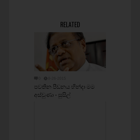
RELATED
0
8-26-2015
පවතින පීඩනය හින්දා මම
අස්වුණා - සුසිල්