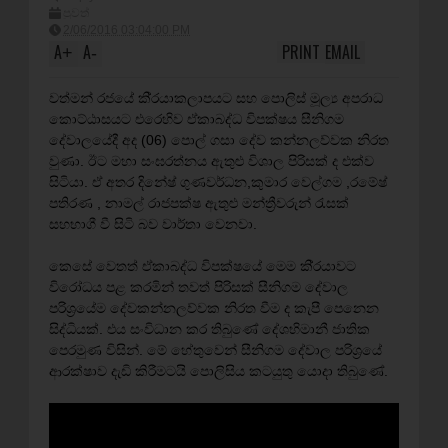
පුවත්
2/06/2016 03:04:00 PM
A
A
PRINT
EMAIL
+
-
වත්මන් රජයේ කි‍්‍රයාකලාපයට සහ පොලිස් මූල්‍ය අපරාධ
කොට්ඨාසයට එරෙහිව ඒකාබද්ධ විපක්ෂය සීනිගම
දේවාලයේදී අද (06) පොල් ගසා දේව කන්නලව්වක නිරත
වුණා. ඊට මහා සංඝරත්නය ඇතුළු විශාල පිරිසක් ද එක්ව
සිටියා. ඒ අතර දිනේෂ් ගුණවර්ධන,කුමාර වෙල්ගම ,රමේෂ්
පතිරණ , නාමල් රාජපක්ෂ ඇතුළු මන්ත්‍රීවරුන් රැසක්
සහභාගී වී සිටි බව වාර්තා වෙනවා.
කෙසේ වෙතත් ඒකාබද්ධ විපක්ෂයේ මෙම කි‍්‍රයාවට
විරෝධය පළ කරමින් තවත් පිරිසක් සීනිගම දේවාල
පරිශ‍්‍රයේම දේවකන්නලව්වක නිරත වීම ද කැපී පෙනෙන
සිද්ධියක්. එය සංවිධාන කර තිබුණේ දේශභිමානී ජාතික
පෙරමුණ විසින්. මේ හේතුවෙන් සීනිගම දේවාල පරිශ‍්‍රයේ
ආරක්ෂාව දැඩි කිරීමටයි පොලිසිය කටයුතු යොදා තිබුණේ.