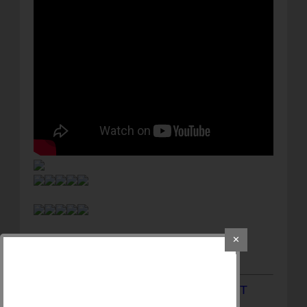
✕
මෙම පුවතට අදාලව පහතින් COMMENT