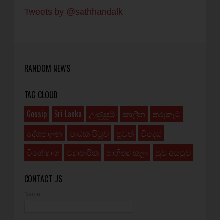
Tweets by @sathhandalk
RANDOM NEWS
TAG CLOUD
Gossip
Sri Lanka
උණුසුම්
කාලීන
තරුකැට
දේශපාලන
පාඨක පිටුව
පුවත්
විදෙස්
විශේෂාංග
ව්‍යාපාරික
සාහිත්‍ය කලා
සුව අසපුව
CONTACT US
Name