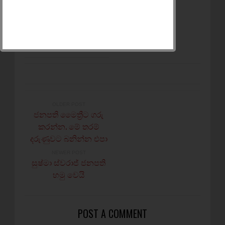
කරන්න.
අන් අයට බලන්න
SHARE
කරන්න
OLDER POST
ජනපති මෛත්‍රීට ගරු
කරන්න. මේ තරම්
දරුණුවට බනින්න එපා
NEWER POST
සුෂ්මා ස්වරාජ් ජනපති
හමු වෙයි
POST A COMMENT