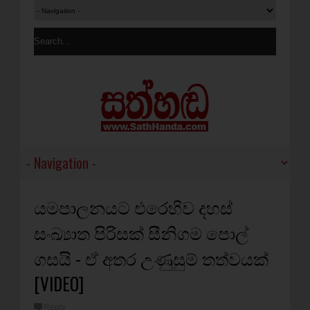
යමපාලනයට එරෙහිව දහස්
සංඛ්‍යාත පිරිසක් සීනිගම පොල්
ගසයි - ඒ අතර උණුසුම් තත්වයක්
[VIDEO]
Reply