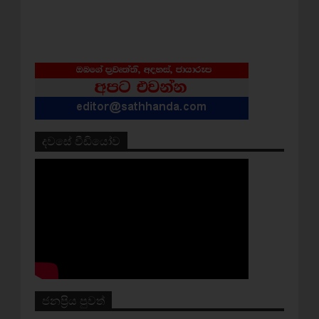
දවසේ වීඩියෝව
ජනප්‍රිය පුවත්