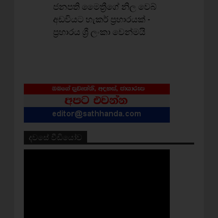
ජනපති මෛත්‍රීගේ නිල වෙබ්
අඩවියට හැකර් ප්‍රහාරයක් -
ප්‍රහාරය ශ්‍රී ලංකා වෙන්මයි
දවසේ වීඩියෝව