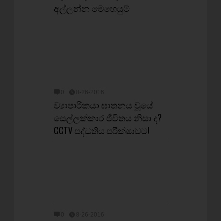
අල්ලන්න මෙහෙයුම්
0
8-26-2016
ව්‍යාපාරිකයා ඝාතනය වූයේ
සෙල්ලක්කාර ජීවිතය නිසා ද?
CCTV පද්ධතිය පරීක්ෂාවට!
0
8-26-2016