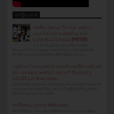
ජනප්‍රිය පුවත්
රාජකීය විදුහලේ බිග් මැච් කෝලම -
මෙය බිග් මැච් සංස්කෘතියද රටේ
සංස්කෘතියේ විනාසයද [PHOTOS]
රටේ නම ගිය ප්‍රධානම පාසලක්වන රාජකීය
විද්‍යාලයේ බිග් මැච් උණුසුම බොහෝ වර්ෂ වල පුවත් මවන්නේය.
ඒවායින් බොහොමයක් අවිනීත හැසිරීම් පිළිබඳව වේ. බා...
බ්‍රෙෂ්ට්ගේ නාට්‍යයකවත් මෙතරම් සාහසික තත්වයක්
නෑ - යහපාලන ආණ්ඩුව ගැන එහි නියමුවකු වූ
ධර්මසිරි දැන් කියන කතාව
අනාගත පරපුර වෙනුවෙන් යහපත් සමාජයක් ගොඩනැගීම වෙනුවෙන්
කටයුතු කළ තමා ඇතුළු පිරිසට නව රජය දී ඇති පිළිතුරින් ලැජ්ජාවට
පත් වෙන බව කලාකරු ධර්මසිර...
නන්දිකඩාල් පොතේ තිත්ත ඇත්ත
අපි නන්දිවිසාල ගවයා ගැන, නන්දිමිත්ර යෝධයා ගැන අසා තිබුණු