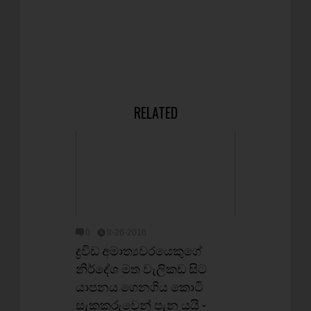
RELATED
0
8-26-2016
ද්‍රවිඩ අමාත්‍යවරයෙකුගේ
නිර්දේශ මත වැලිකඩ සිට
යාපනය ගෙනගිය කොටි
සැකකරුවෙන් පැන යයි -