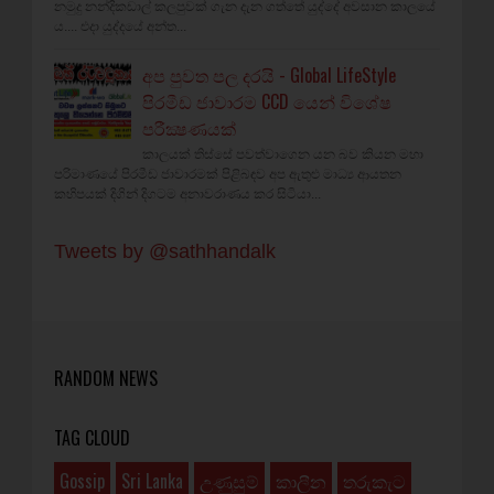
නමුදු නන්දිකඩාල් කලපුවක් ගැන දැන ගත්තේ යුද්දේ අවසාන කාලයේ
ය.... එදා යුද්දයේ අන්ත...
අප පුවත පල දරයි - Global LifeStyle
පිරමීඩ ජාවාරම CCD යෙන් විශේෂ
පරීක්‍ෂණයක්‌
කාලයක්‌ තිස්‌සේ පවත්වාගෙන යන බව කියන මහා
පරිමාණයේ පිරමීඩ ජාවාරමක්‌ පිළිබඳව අප ඇතුළු මාධ්‍ය ආයතන
කහිපයක් දිගින් දිගටම අනාවරාණය කර සිටියා...
Tweets by @sathhandalk
RANDOM NEWS
TAG CLOUD
Gossip
Sri Lanka
උණුසුම්
කාලීන
තරුකැට