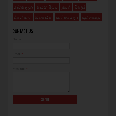
දේශපාලන
පාඨක පිටුව
පුවත්
විදෙස්
විශේෂාංග
ව්‍යාපාරික
සාහිත්‍ය කලා
සුව අසපුව
CONTACT US
Name
Email
*
Message
*