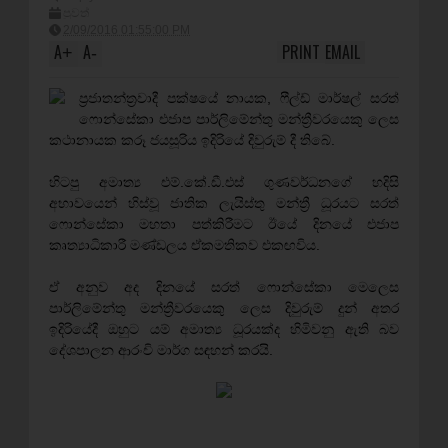
පුවත්
2/09/2016 01:55:00 PM
A
A
PRINT
EMAIL
+
-
ප්‍රජාතන්ත්‍රවාදී පක්ෂයේ නායක, ෆීල්ඩ් මාර්ෂල් සරත්
ෆොන්සේකා එජාප පාර්ලිමේන්තු මන්ත්‍රීවරයෙකු ලෙස
කථානායක කරූ ජයසූරිය ඉදිරියේ දිවුරුම් දී තිබේ.
හිටපු අමාත්‍ය එම්.කේ.ඩී.එස් ගුණවර්ධනගේ හදිසි
අභාවයෙන් හිස්වූ ජාතික ලැයිස්තු මන්ත්‍රී ධූරයට සරත්
ෆොන්සේකා මහතා පත්කිරීමට ඊයේ දිනයේ එජාප
කෘත්‍යාධිකාරී මණ්ඩලය ඒකමතිකව එකඟවිය.
ඒ අනුව අද දිනයේ සරත් ෆොන්සේකා මෙලෙස
පාර්ලිමේන්තු මන්ත්‍රීවරයෙකු ලෙස දිවුරුම් දුන් අතර
ඉදිරියේදී ඔහුට යම් අමාත්‍ය ධූරයක්ද හිමිවනු ඇති බව
දේශපාලන ආරංචි මාර්ග සඳහන් කරයි.