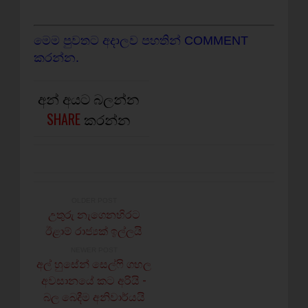
මෙම පුවතට අදාලව පහතින් COMMENT
කරන්න.
අන් අයට බලන්න
SHARE
කරන්න
OLDER POST
උතුරු නැගෙනහිරට
ඊළාම් රාජ්‍යක් ඉල්ලයි
NEWER POST
අල් හුසේන් සෙල්ෆි ගහල
අවසානයේ කට අරියි -
බල බෙදීම අනිවාර්යයි