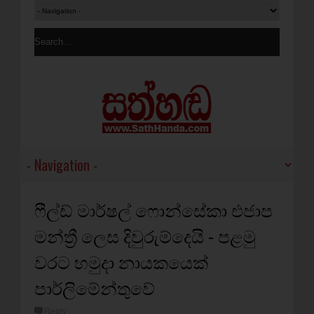
ෆීල්ඩ් මාර්ෂල් ෆොන්සේකා එජාප
මන්ත්‍රී ලෙස දිවුරුම්දෙයි - පළමු
වරට හමුදා නායකයෙක්
පාර්ලිමේන්තුවේ
Reply