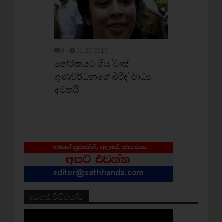
0
11-29-2015
පෝරකයට ගිය 'වාස්
ගුණවර්ධනගේ බිරිඳ' මාධ්‍ය
අමතයි
දවසේ වීඩියෝව