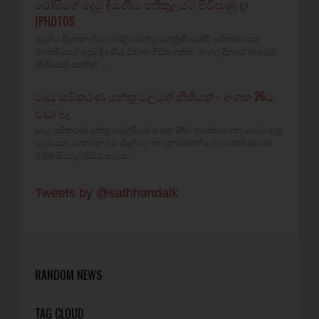
රෝසිගේ දෙටු දියණිය පතිකුලයට පිවිසුණු දා
(PHOTOS
පසුගිය දිනෙක හිටපු පාර්ලිමේන්තු මන්ත්‍රීණි රෝසි සේනානායක
මහත්මියගේ දෙටු දියණිය විවාහ ගිවිස ගත්තා. මංගල දිනයේ ඡායරූප
කිහිපයක් පහතින් ...
වායු සමීකරණ යන්ත්‍ර වලටත් නීතියක් - අංශක 26ට
වඩා බෑ
වායු සමීකරණ යන්ත්‍ර සේල්සියස් අංශක 26ට පවත්වාගෙන යාමට චක්‍ර
ලේඛයක් ගෙනඑන බව විදුලිබල හා පුනර්ජනනීය බලශක්ති අමාත්‍ය
රංජිත් සියඹලාපිටිය පැවස...
Tweets by @sathhandalk
RANDOM NEWS
TAG CLOUD