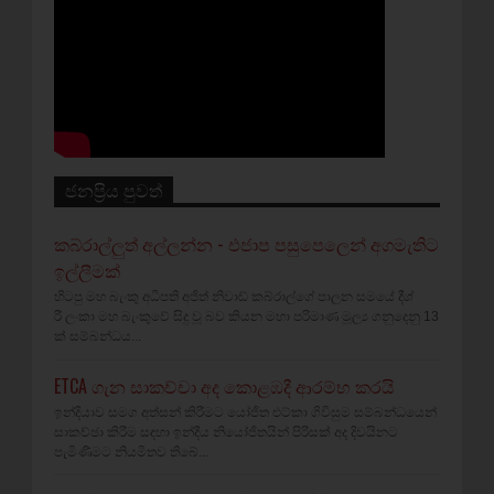
ජනප්‍රිය පුවත්
කබ්රාල්ලුත් අල්ලන්න - එජාප පසුපෙලෙන් අගමැතිට
ඉල්ලීමක්
හිටපු මහ බැංකු අධිපති අජිත් නිවාඩ් කබ්රාල්ගේ පාලන සමයේ දීශ්‍
රී ලංකා මහ බැංකුවේ සිදු වූ බව කියන මහා පරිමාණ මූල්‍ය ගනුදෙනු 13
ක් සම්බන්ධය...
ETCA ගැන සාකච්චා අද කොළඹදී ආරම්භ කරයි
ඉන්දියාව සමග අත්සන් කිරීමට යෝජිත එට්කා ගිවිසුම සම්බන්ධයෙන්
සාකච්ඡා කිරීම සඳහා ඉන්දීය නියෝජිතයින් පිරිසක් අද දිවයිනට
පැමිණීමට නියමිතව තිබේ...