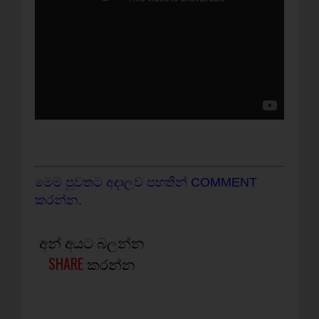
මෙම පුවතට අදාලව පහතින් COMMENT
කරන්න.
අන් අයට බලන්න
SHARE
කරන්න