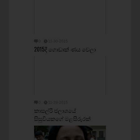
0
11-30-2015
2015දී ගොඩාක් ණය වෙලා
0
11-29-2015
කාසල්රි ජලාශයේ
සිසුවියකගේ මළසිරුරක්