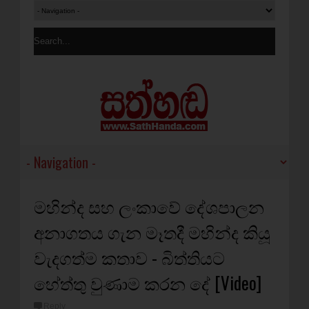
මහින්ද සහ ලංකාවේ දේශපාලන
අනාගතය ගැන මෑතදී මහින්ද කියූ
වැදගත්ම කතාව - බිත්තියට
හේත්තු වුණාම කරන දේ [Video]
Reply