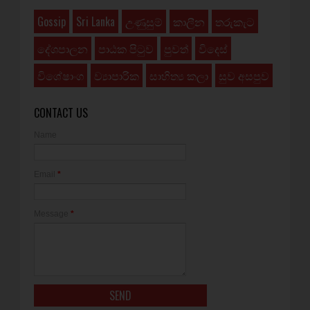
Gossip
Sri Lanka
උණුසුම්
කාලීන
තරුකැට
දේශපාලන
පාඨක පිටුව
පුවත්
විදෙස්
විශේෂාංග
ව්‍යාපාරික
සාහිත්‍ය කලා
සුව අසපුව
CONTACT US
Name
Email
*
Message
*