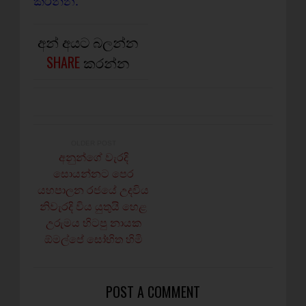
කරන්න.
අන් අයට බලන්න
SHARE
කරන්න
OLDER POST
අනුන්ගේ වැරදි
සොයන්නට පෙර
යහපාලන රජයේ උදවිය
නිවැරදි විය යුතුයි හෙළ
උරුමය හිටපු නායක
ඕමල්පේ සෝභිත හිමි
POST A COMMENT