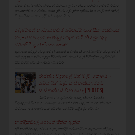
මෙම මහා මැතිවරණයෙන් එජාපය ලබන නියත පරාජය හමුවේ එජාප
නායකත්වය ආරක්ෂා කරගැනීමේ දැවැන්ත අභියෝගය නැවතත් රනිල්
වික්‍රමසිංහ මහතා ඉදිරියේ මතුවෙමින...
බ්‍රෙෂ්ට්ගේ නාට්‍යයකවත් මෙතරම් සාහසික තත්වයක්
නෑ - යහපාලන ආණ්ඩුව ගැන එහි නියමුවකු වූ
ධර්මසිරි දැන් කියන කතාව
අනාගත පරපුර වෙනුවෙන් යහපත් සමාජයක් ගොඩනැගීම වෙනුවෙන්
කටයුතු කළ තමා ඇතුළු පිරිසට නව රජය දී ඇති පිළිතුරින් ලැජ්ජාවට
පත් වෙන බව කලාකරු ධර්මසිර...
රාජකීය විදුහලේ බිග් මැච් කෝලම -
මෙය බිග් මැච් සංස්කෘතියද රටේ
සංස්කෘතියේ විනාසයද [PHOTOS]
රටේ නම ගිය ප්‍රධානම පාසලක්වන රාජකීය
විද්‍යාලයේ බිග් මැච් උණුසුම බොහෝ වර්ෂ වල පුවත් මවන්නේය.
ඒවායින් බොහොමයක් අවිනීත හැසිරීම් පිළිබඳව වේ. බා...
නන්දිකඩාල් පොතේ තිත්ත ඇත්ත
අපි නන්දිවිසාල ගවයා ගැන, නන්දිමිත්ර යෝධයා ගැන අසා තිබුණු
නමුදු නන්දිකඩාල් කලපුවක් ගැන දැන ගත්තේ යුද්දේ අවසාන කාලයේ