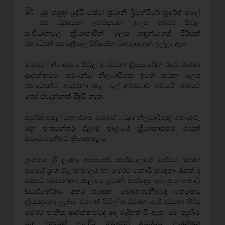
යුද හමුදා බුද්ධි සේවා ප්‍රධානී බ්‍රිගේඩියර් සුරේෂ් සලේ
එම ධුරයෙන් ඉවත්කරන ලෙස මෙරට සිවිල්
සංවිධානවල ක්‍රියාකාරීන් ලෙස හඳුන්වාගත් පිරිසක්‌
ජනාධිපති මෛත්‍රිපාල සිරිසේන මහතාගෙන් ඉල්ලා ඇත.
මෙරට ඉතිහාසයේ සිවිල් සංවිධාන ක්‍රියාකාරීන් රටේ ජාතික
ආරක්‌ෂාවට සම්බන්ධ නිලධාරියකු ඉවත් කරන ලෙස
ජනාධිපතිට යෝජනා කළ මුල් අවස්‌ථාව මෙයයි. මෙයට
පෙර එවැන්නක්‌ සිදුවී නැත.
සුරේෂ් සලේ යනු එසේ මෙසේ හමුදා නිලධාරියකු නොවේ,
ඔහු ජාත්‍යන්තර ඊළාම් ජාලයේ ක්‍රියාකාරකම් රැසක්‌
සොයාගැනීමට ක්‍රියාකළේය.
ප්‍රංශයේ ශ්‍රී ලංකා තානාපති කාර්යාලයේ සේවය කරන
සමයේ ප්‍රංශ ඊළාම් ජාලය හා මෙරට කොටි සබඳතා රැසක්‌ ද
කොටි ජාත්‍යන්තර ජාලයේ ප්‍රධානී කස්‌ත්‍රො සහ ප්‍රංශ කොටි
ඩයස්‌පෝරාව අතර සබඳතා සොයාගැනීමටද හෙතෙම
ක්‍රියාකරනු ලැබීය. එහෙත් සිවිල් සංවිධාන යෑයි පවසන පිරිස්‌
මෙරට ජාතික ආරක්‌ෂාවටද අද මැදිහත් වී ඇත. එම පසුබිම
මැද ඉතාමත් ළඟදීම මොවුන් මෙරටට ආරක්‌ෂක