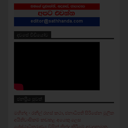
දවසේ වීඩියෝව
ජනප්‍රිය පුවත්
මහින්ද - රනිල් රහස් කථා, ජනාධිපති සිරිසේන මුලික
අයිතිවාසිකම් කඩකළ අයෙකු ලෙස
ශ්‍රේෂ්ඨාධිකරණය විසින් තීන්දු කිරීමේ අවදානමක.