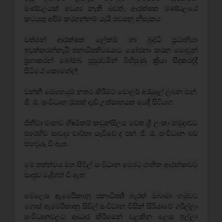
මණ්‌ඩලයක්‌ අවශ්‍ය නැති බවත්, ආරක්‌ෂක මණ්‌ඩලයේ
කටයුතු අපිම කරගන්නම් යෑයි පවසනු නිසැකය.
වත්මන් ආරක්‌ෂක ලේකම් හා බුද්ධි ප්‍රධානියා
ඉවත්කරන්නැයි ජනාධිපතිවරයාට යෝජනා කරන මොවුන්
ප්‍රභාකරන් බෝම්බ පුපුරවමින් බිහිසුණු ක්‍රියා සිදුකරද්දී
සිටියේ කොහේද?
වන්නි මෙහෙයුම නතර කිරීමට ඩොලර් අරමුදල් ලබන එන්.
ජී. ඕ. සංවිධාන රැසක්‌ දැඩි උත්සාහයක යෙදී සිටියහ.
ජිනීවා මානව හිsමිකම් කවුන්සිලය වෙත ශ්‍රී ලංකා හමුදාවට
එරෙහිව සාවද්‍ය වාර්තා යෑවීවේ ද එන්. ජී. ඕ. සංවිධාන බව
තහවුරු වී ඇත.
මේ තත්ත්වය මත සිවිල් සංවිධාන මෙරට ජාතික ආරක්‌ෂාවට
සෘජුව මැදිහත් වී ඇත.
මෙලෙස ඇමෙරිකානු ජනාධිපති බැරක්‌ ඔබාමා හමුවට
ගොස්‌ ඇමෙරිකානු සිවිල් සංවිධාන විසින් සිරියාවේ ගරිල්ලා
සංවිධානවලට ආධාර කිරීමෙන් වළකින ලෙස ඉල්ලා