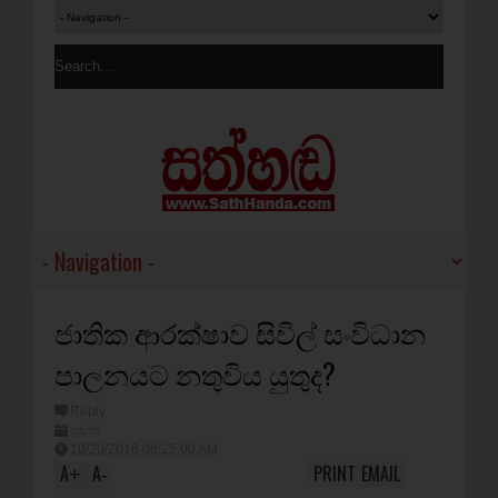
ජාතික ආරක්‌ෂාව සිවිල් සංවිධාන
පාලනයට නතුවිය යුතුද?
Reply
පුවත්
10/20/2016 08:25:00 AM
A
A
PRINT
EMAIL
+
-