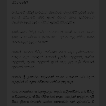
සිටින්නේද?
රුසියාවේ සිවිල් සංවිධාන ජනාධිපති වැලැඩ්මීර් පුටින් වෙත
ගොස්‌ සිරියාවේ බෂීර් අසාද් රජයට සහය දැක්‌වීමෙන්
වළකින ලෙස ඉල්ලා සිටිනු ඇතැයි කිවහැකි ද .
ඉන්දියාවේ සිවිල් සංවිධාන අගමැති මෝදි හමුවට ගොස්‌
ඉන්දු - කාෂ්මීරයේ ත්‍රස්‌තයන්ට ප්‍රහාර එල්ලකිරීම නතර
කරන ලෙස ඉල්ලන්නේද?
එහෙත් මෙරට සිවිල් සංවිධාන රටේ සෑම ප්‍රශ්නයකටම
අතදමා ඇත. මොවුන් ඉතාමත් ළඟදීම හමුදාපති, නාවික
හමුදාපති, ගුවන් හමුදාපති ඉවත් කළ යුතු යෑයි කීවොත්
පුදුමයක්‌ නොවේ.
එසේම ශ්‍රී ලංකාවට හමුදාවක්‌ අවශ්‍ය නොවන බව ඔවුන්
පැවසුවත් ඒ ගැනද මවිතයට පත්විය යුතු නැත.
රටේ අභ්‍යන්තර කටයුතුවලට සෘජුව මැදිහත්වීමට මේ සිවිල්
සංවිධානවලට කිසිම හිමිකමක්‌ නැත. මොවුන් කවුරුන් දැයි
සිතා ක්‍රියාකරන්නේද යන්න ජනතාවට දැන් අවබෝධ වී