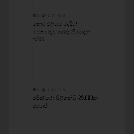
0
10-12-2016
හොර එලියට එද්දින්
මහබැංකුව අමුතු නිවේදන
එවයි
0
10-11-2016
රමිත් වරද පිළිගනියි-29,000ක
දඩයක්