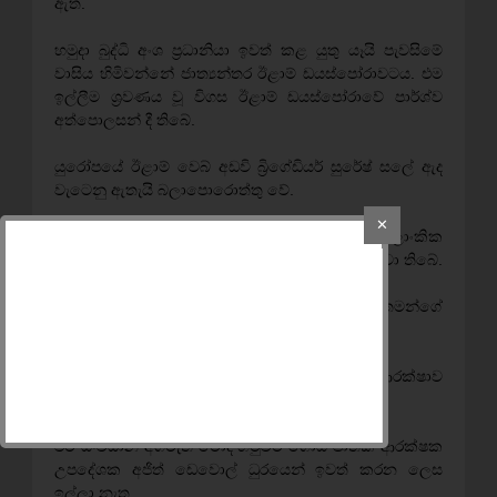
ඇත.
හමුදා බුද්ධි අංශ ප්‍රධානියා ඉවත් කළ යුතු යෑයි පැවසිමේ
වාසිය හිමිවන්නේ ජාත්‍යන්තර ඊළාම් ඩයස්‌පෝරාවටය. එම
ඉල්ලීම ශ්‍රවණය වූ විගස ඊළාම් ඩයස්‌පෝරාවේ පාර්ශ්ව
අත්පොලසන් දී තිබේ.
යුරෝපයේ ඊළාම් වෙබ් අඩවි බ්‍රිගේඩියර් සුරේෂ් සලේ ඇද
වැටෙනු ඇතැයි බලාපොරොත්තු වේ.
✕
මේ අවාසනාවන්ත තත්ත්වය ගැන විදේශගත ශ්‍රී ලාංකික
සංවිධාන රජයේ බලධාරීන්ට දැනටමත් අනතුරු අඟවා තිබේ.
එහෙත් සිවිල් සංවිධාන රට පාලනය කරන්නේ තමන්ගේ
යෑයි සිතා ක්‍රියාකරයි.
ඉන්දීය සිවිල් සංවිධාන එරට ජාතික ආරක්‌ෂාව
සම්බන්ධයෙන් මේ දක්‌වාම මැදිහත් වී නැත.
එම සංවිධාන අගමැති මෝදි හමුවට ගොස්‌ ජාතික ආරක්‌ෂක
උපදේශක අජිත් ඩෙවොල් ධුරයෙන් ඉවත් කරන ලෙස
ඉල්ලා නැත.