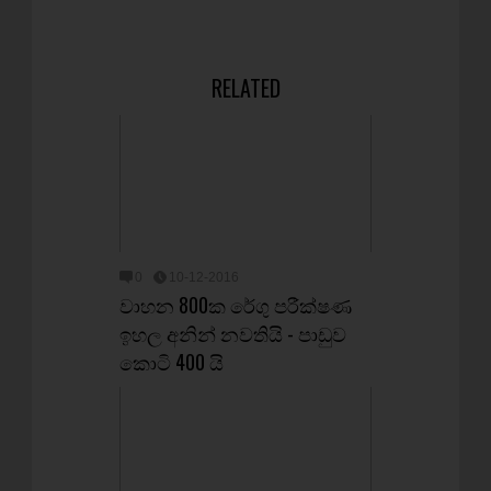
RELATED
0
10-12-2016
වාහන 800ක රේගු පරීක්ෂණ
ඉහල අනින් නවතියි - පාඩුව
කොටි 400 යි