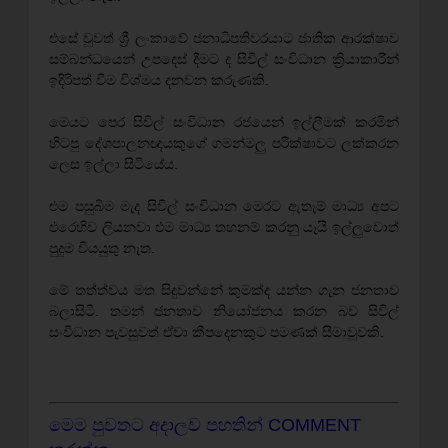
එසේ වුවත් ශ්‍රී ලංකාවේ ජනාධිපතිවරයාට ජාතික ආරක්‌ෂාව
සම්බන්ධයෙන් උපදෙස්‌ දීමට ද සිවිල් සංවිධාන ක්‍රියාකාරීන්
ඉදිරිපත් වීම විශ්මය දනවන කරුණකි.
මෙයට පෙර සිවිල් සංවිධාන රජයෙන් ඉල්ලීමක්‌ කරමින්
හිටපු දේශපාලනඥයකුගේ ගමන්මලු පරීක්‌ෂාවට ලක්‌කරන
ලෙස ඉල්ලා සිටියේය.
එම පසුබිම මැද සිවිල් සංවිධාන මෙරට ඇතැම් මාධ්‍ය අපට
එරෙහිව ලියනවා එම මාධ්‍ය තහනම් කරනු යෑයි ඉල්ලුවොත්
පුදුම වියයුතු නැත.
මේ තත්ත්වය මත සිදුවන්නේ කුමක්‌ද යන්න ගැන ජනතාව
බලාසිටී. තමන් ජනතාව නියෝජනය කරන බව සිවිල්
සංවිධාන පැවසුවත් ඒවා කීපදෙනකුට පමණක්‌ සීමාවූවකි.
මෙම පුවතට අදාලව පහතින් COMMENT