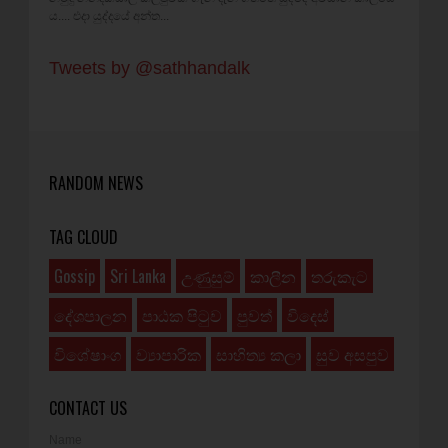
ය.... එදා යුද්දයේ අන්ත...
Tweets by @sathhandalk
RANDOM NEWS
TAG CLOUD
Gossip
Sri Lanka
උණුසුම්
කාලීන
තරුකැට
දේශපාලන
පාඨක පිටුව
පුවත්
විදෙස්
විශේෂාංග
ව්‍යාපාරික
සාහිත්‍ය කලා
සුව අසපුව
CONTACT US
Name